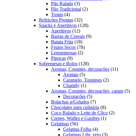
3
produtos
Pão Ralado
3
produtos
2
Pão Tradicional
2
4
produtos
Tostas
4
produtos
32
Refeições Prontas
32
produtos
128
Snacks e Aperitivos
128
12
produtos
Aperitivos
12
produtos
9
Barras de Cereais
9
18
produtos
Batata Frita
18
produtos
78
Frutos Secos
78
2
produtos
Leguminosas
2
9
produtos
Pipocas
9
produtos
128
Sobremesas e Bolos
128
produtos
11
Aromas, Corantes, decorações
11
5
produtos
Aromas
5
produtos
2
Caramelo, Toppings
2
1
produtos
Chantily
1
produto
5
Aromas, Corantes, decorações, caram
5
5
pro
Decorações
5
produtos
7
Bolachas p/Gelados
7
produtos
8
Chocolates para culinária
8
produtos
2
Coco Ralado e Leite de Côco
2
1
produtos
Crepes, Wafles e Gaufres
1
56
produto
Gelatinas
56
produtos
4
Gelatina Folha
4
produtos
3
Gelatinas Liht, zero
3