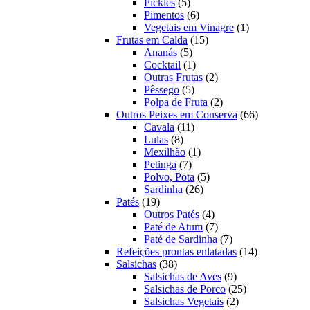
5
produtos
Pickles
5
produtos
6
Pimentos
6
produtos
1
Vegetais em Vinagre
1
15
produto
Frutas em Calda
15
5
produtos
Ananás
5
produtos
1
Cocktail
1
produto
2
Outras Frutas
2
5
produtos
Pêssego
5
produtos
2
Polpa de Fruta
2
produtos
66
Outros Peixes em Conserva
66
11
produtos
Cavala
11
8
produtos
Lulas
8
produtos
1
Mexilhão
1
7
produto
Petinga
7
produtos
5
Polvo, Pota
5
26
produtos
Sardinha
26
19
produtos
Patés
19
produtos
4
Outros Patés
4
produtos
7
Paté de Atum
7
produtos
7
Paté de Sardinha
7
produtos
14
Refeições prontas enlatadas
14
38
produtos
Salsichas
38
produtos
9
Salsichas de Aves
9
produtos
25
Salsichas de Porco
25
2
produtos
Salsichas Vegetais
2