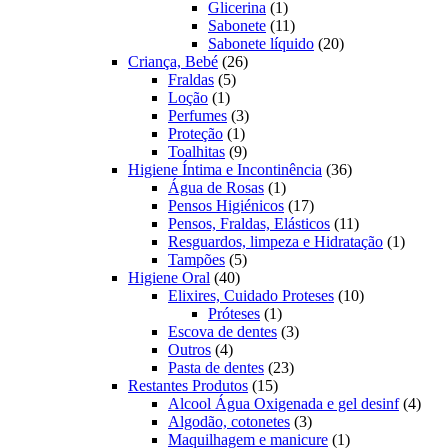
1
produtos
Glicerina
1
produto
11
Sabonete
11
produtos
20
Sabonete líquido
20
26
produtos
Criança, Bebé
26
5
produtos
Fraldas
5
1
produtos
Loção
1
produto
3
Perfumes
3
1
produtos
Proteção
1
produto
9
Toalhitas
9
produtos
36
Higiene Íntima e Incontinência
36
1
produtos
Água de Rosas
1
produto
17
Pensos Higiénicos
17
produtos
11
Pensos, Fraldas, Elásticos
11
produtos
1
Resguardos, limpeza e Hidratação
1
5
produto
Tampões
5
40
produtos
Higiene Oral
40
produtos
10
Elixires, Cuidado Proteses
10
1
produtos
Próteses
1
produto
3
Escova de dentes
3
4
produtos
Outros
4
produtos
23
Pasta de dentes
23
15
produtos
Restantes Produtos
15
produtos
4
Alcool Água Oxigenada e gel desinf
4
3
prod
Algodão, cotonetes
3
produtos
1
Maquilhagem e manicure
1