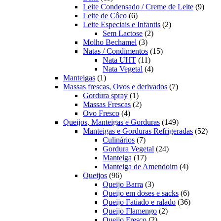
produtos
9
Leite Condensado / Creme de Leite
9
6
produ
Leite de Côco
6
produtos
2
Leite Especiais e Infantis
2
2
produtos
Sem Lactose
2
3
produtos
Molho Bechamel
3
produtos
15
Natas / Condimentos
15
11
produtos
Nata UHT
11
produtos
4
Nata Vegetal
4
1
produtos
Manteigas
1
produto
7
Massas frescas, Ovos e derivados
7
1
produtos
Gordura spray
1
produto
2
Massas Frescas
2
4
produtos
Ovo Fresco
4
produtos
149
Queijos, Manteigas e Gorduras
149
produtos
52
Manteigas e Gorduras Refrigeradas
52
7
prod
Culinários
7
produtos
24
Gordura Vegetal
24
17
produtos
Manteiga
17
produtos
4
Manteiga de Amendoim
4
96
produtos
Queijos
96
produtos
3
Queijo Barra
3
produtos
6
Queijo em doses e sacks
6
produtos
36
Queijo Fatiado e ralado
36
2
produtos
Queijo Flamengo
2
2
produtos
Queijo Fresco
2