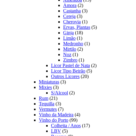
2
produtos
Amora
2
produtos
3
Castanha
3
3
produtos
Cereja
3
produtos
1
Cherovia
1
produto
5
Ervas, Plantas
5
18
produtos
Ginja
18
1
produtos
Limão
1
produto
1
Medronho
1
2
produto
Mirtilo
2
1
produtos
Noz
1
produto
1
Zimbro
1
produto
2
Licor Pastel de Nata
2
5
produtos
Licor Tipo Beirão
5
20
produtos
Outros Licores
20
3
produtos
Miniaturas
3
3
produtos
Mixies
3
produtos
2
S/Alcool
2
21
produtos
Rum
21
produtos
3
Tequilla
3
produtos
7
Vermutes
7
produtos
4
Vinho da Madeira
4
99
produtos
Vinho do Porto
99
produtos
17
Colheita / Anos
17
5
produtos
LBV
5