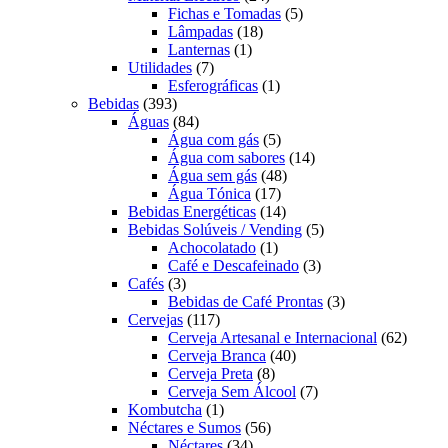
produtos
5
Fichas e Tomadas
5
18
produtos
Lâmpadas
18
1
produtos
Lanternas
1
7
produto
Utilidades
7
produtos
1
Esferográficas
1
393
produto
Bebidas
393
produtos
84
Águas
84
produtos
5
Água com gás
5
produtos
14
Água com sabores
14
48
produtos
Água sem gás
48
17
produtos
Água Tónica
17
produtos
14
Bebidas Energéticas
14
produtos
5
Bebidas Solúveis / Vending
5
1
produtos
Achocolatado
1
produto
3
Café e Descafeinado
3
3
produtos
Cafés
3
produtos
3
Bebidas de Café Prontas
3
117
produtos
Cervejas
117
produtos
62
Cerveja Artesanal e Internacional
62
40
produt
Cerveja Branca
40
8
produtos
Cerveja Preta
8
produtos
7
Cerveja Sem Álcool
7
1
produtos
Kombutcha
1
produto
56
Néctares e Sumos
56
34
produtos
Néctares
34