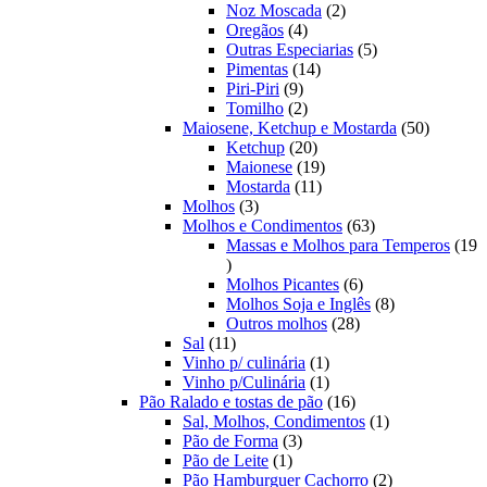
produtos
2
Noz Moscada
2
4
produtos
Oregãos
4
produtos
5
Outras Especiarias
5
14
produtos
Pimentas
14
9
produtos
Piri-Piri
9
produtos
2
Tomilho
2
produtos
50
Maiosene, Ketchup e Mostarda
50
20
produtos
Ketchup
20
produtos
19
Maionese
19
11
produtos
Mostarda
11
3
produtos
Molhos
3
produtos
63
Molhos e Condimentos
63
produtos
Massas e Molhos para Temperos
19
19
produtos
6
Molhos Picantes
6
produtos
8
Molhos Soja e Inglês
8
28
produtos
Outros molhos
28
11
produtos
Sal
11
produtos
1
Vinho p/ culinária
1
produto
1
Vinho p/Culinária
1
produto
16
Pão Ralado e tostas de pão
16
produtos
1
Sal, Molhos, Condimentos
1
3
produto
Pão de Forma
3
1
produtos
Pão de Leite
1
produto
2
Pão Hamburguer Cachorro
2