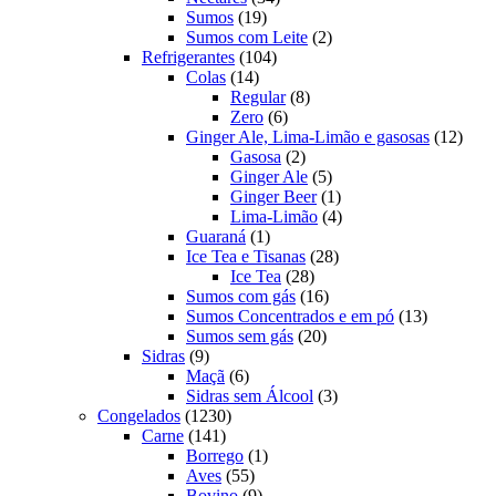
19
produtos
Sumos
19
produtos
2
Sumos com Leite
2
104
produtos
Refrigerantes
104
14
produtos
Colas
14
produtos
8
Regular
8
6
produtos
Zero
6
produtos
12
Ginger Ale, Lima-Limão e gasosas
12
2
produ
Gasosa
2
produtos
5
Ginger Ale
5
produtos
1
Ginger Beer
1
produto
4
Lima-Limão
4
1
produtos
Guaraná
1
produto
28
Ice Tea e Tisanas
28
28
produtos
Ice Tea
28
produtos
16
Sumos com gás
16
produtos
13
Sumos Concentrados e em pó
13
20
produtos
Sumos sem gás
20
9
produtos
Sidras
9
produtos
6
Maçã
6
produtos
3
Sidras sem Álcool
3
1230
produtos
Congelados
1230
141
produtos
Carne
141
produtos
1
Borrego
1
55
produto
Aves
55
produtos
9
Bovino
9