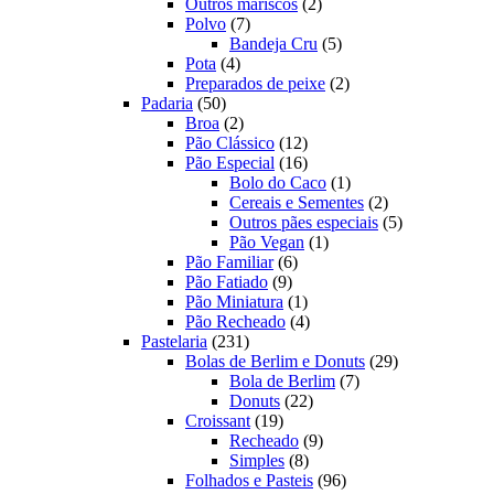
produtos
2
Outros mariscos
2
7
produtos
Polvo
7
produtos
5
Bandeja Cru
5
4
produtos
Pota
4
produtos
2
Preparados de peixe
2
50
produtos
Padaria
50
produtos
2
Broa
2
produtos
12
Pão Clássico
12
produtos
16
Pão Especial
16
produtos
1
Bolo do Caco
1
produto
2
Cereais e Sementes
2
produtos
5
Outros pães especiais
5
1
produtos
Pão Vegan
1
6
produto
Pão Familiar
6
9
produtos
Pão Fatiado
9
produtos
1
Pão Miniatura
1
produto
4
Pão Recheado
4
231
produtos
Pastelaria
231
produtos
29
Bolas de Berlim e Donuts
29
7
produtos
Bola de Berlim
7
22
produtos
Donuts
22
19
produtos
Croissant
19
produtos
9
Recheado
9
8
produtos
Simples
8
produtos
96
Folhados e Pasteis
96