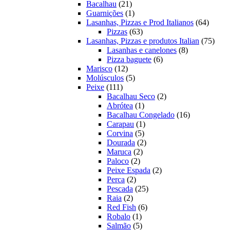
21
produtos
Bacalhau
21
produtos
1
Guarnições
1
produto
64
Lasanhas, Pizzas e Prod Italianos
64
63
produt
Pizzas
63
produtos
75
Lasanhas, Pizzas e produtos Italian
75
8
produ
Lasanhas e canelones
8
6
produtos
Pizza baguete
6
12
produtos
Marisco
12
produtos
5
Molúsculos
5
111
produtos
Peixe
111
produtos
2
Bacalhau Seco
2
1
produtos
Abrótea
1
produto
16
Bacalhau Congelado
16
1
produtos
Carapau
1
5
produto
Corvina
5
produtos
2
Dourada
2
2
produtos
Maruca
2
2
produtos
Paloco
2
produtos
2
Peixe Espada
2
2
produtos
Perca
2
produtos
25
Pescada
25
2
produtos
Raia
2
produtos
6
Red Fish
6
1
produtos
Robalo
1
produto
5
Salmão
5