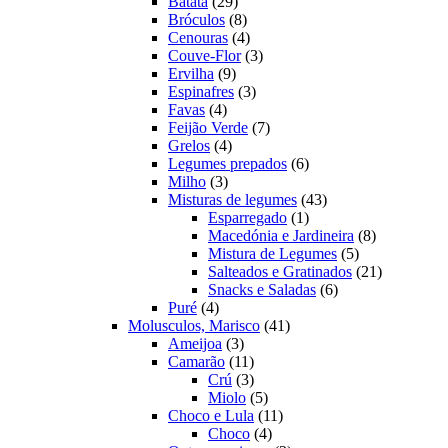
produtos
29
Batata
29
produtos
8
Bróculos
8
produtos
4
Cenouras
4
produtos
3
Couve-Flor
3
9
produtos
Ervilha
9
produtos
3
Espinafres
3
4
produtos
Favas
4
produtos
7
Feijão Verde
7
4
produtos
Grelos
4
produtos
6
Legumes prepados
6
3
produtos
Milho
3
produtos
43
Misturas de legumes
43
1
produtos
Esparregado
1
produto
8
Macedónia e Jardineira
8
5
produtos
Mistura de Legumes
5
produtos
21
Salteados e Gratinados
21
6
produtos
Snacks e Saladas
6
4
produtos
Puré
4
produtos
41
Molusculos, Marisco
41
3
produtos
Ameijoa
3
produtos
11
Camarão
11
produtos
3
Crú
3
produtos
5
Miolo
5
produtos
11
Choco e Lula
11
4
produtos
Choco
4