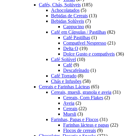
produtos
185
Cafés, Chás, Solúveis
185
5
produtos
Achocolatados
5
produtos
13
Bebidas de Cereais
13
7
produtos
Bebidas Solúveis
7
produtos
6
Cappucino
6
produtos
82
Café em Cápsulas / Pastilhas
82
1
produtos
Café Pastilhas
1
produto
21
Compatível Nespresso
21
19
produtos
Delta Q
19
produtos
36
Dolce Gusto e compatíveis
36
10
produt
Café Solúvel
10
9
produtos
Café
9
produtos
1
Descafeínado
1
8
produto
Café Torrado
8
produtos
58
Chás e Infusões
58
produtos
65
Cereais e Farinhas Lácteas
65
produtos
31
Cereais, muesli, granola e aveia
31
2
produtos
Cereais, Corn Flakes
2
2
produtos
Aveia
2
produtos
22
Cereais
22
3
produtos
Muesli
3
produtos
31
Farinhas, Papas e Flocos
31
produtos
22
Farinhas lácteas e papas
22
9
produtos
Flocos de cereais
9
produtos
371
Chocolates, Doçaria e Snacks
371