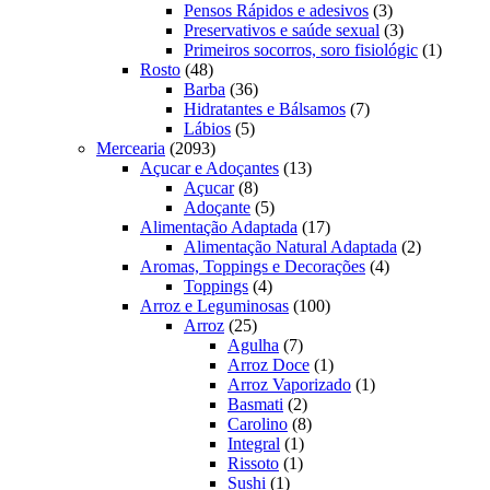
produto
3
Pensos Rápidos e adesivos
3
produtos
3
Preservativos e saúde sexual
3
produtos
1
Primeiros socorros, soro fisiológic
1
48
produto
Rosto
48
produtos
36
Barba
36
produtos
7
Hidratantes e Bálsamos
7
5
produtos
Lábios
5
2093
produtos
Mercearia
2093
produtos
13
Açucar e Adoçantes
13
8
produtos
Açucar
8
produtos
5
Adoçante
5
produtos
17
Alimentação Adaptada
17
produtos
2
Alimentação Natural Adaptada
2
4
produtos
Aromas, Toppings e Decorações
4
4
produtos
Toppings
4
produtos
100
Arroz e Leguminosas
100
25
produtos
Arroz
25
produtos
7
Agulha
7
produtos
1
Arroz Doce
1
produto
1
Arroz Vaporizado
1
2
produto
Basmati
2
produtos
8
Carolino
8
1
produtos
Integral
1
1
produto
Rissoto
1
1
produto
Sushi
1