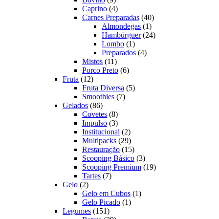
produtos
4
Caprino
4
produtos
40
Carnes Preparadas
40
1
produtos
Almondegas
1
produto
24
Hambúrguer
24
1
produtos
Lombo
1
produto
4
Preparados
4
11
produtos
Mistos
11
produtos
6
Porco Preto
6
12
produtos
Fruta
12
produtos
5
Fruta Diversa
5
7
produtos
Smoothies
7
86
produtos
Gelados
86
produtos
8
Covetes
8
produtos
3
Impulso
3
produtos
2
Institucional
2
produtos
29
Multipacks
29
produtos
15
Restauração
15
produtos
3
Scooping Básico
3
produtos
19
Scooping Premium
19
7
produtos
Tartes
7
2
produtos
Gelo
2
produtos
1
Gelo em Cubos
1
1
produto
Gelo Picado
1
151
produto
Legumes
151