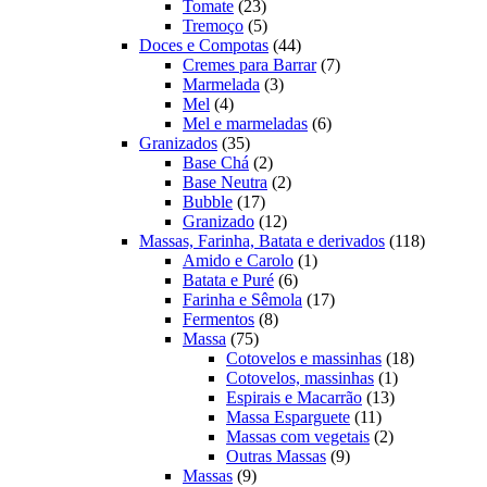
23
produtos
Tomate
23
produtos
5
Tremoço
5
produtos
44
Doces e Compotas
44
produtos
7
Cremes para Barrar
7
3
produtos
Marmelada
3
4
produtos
Mel
4
produtos
6
Mel e marmeladas
6
35
produtos
Granizados
35
produtos
2
Base Chá
2
produtos
2
Base Neutra
2
17
produtos
Bubble
17
produtos
12
Granizado
12
produtos
118
Massas, Farinha, Batata e derivados
118
1
produtos
Amido e Carolo
1
6
produto
Batata e Puré
6
produtos
17
Farinha e Sêmola
17
8
produtos
Fermentos
8
75
produtos
Massa
75
produtos
18
Cotovelos e massinhas
18
1
produtos
Cotovelos, massinhas
1
13
produto
Espirais e Macarrão
13
11
produtos
Massa Esparguete
11
produtos
2
Massas com vegetais
2
9
produtos
Outras Massas
9
9
produtos
Massas
9