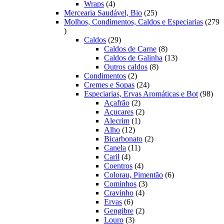
4
produtos
Wraps
4
produtos
25
Mercearia Saudável, Bio
25
produtos
Molhos, Condimentos, Caldos e Especiarias
279
279
produtos
29
Caldos
29
produtos
8
Caldos de Carne
8
produtos
13
Caldos de Galinha
13
8
produtos
Outros caldos
8
2
produtos
Condimentos
2
produtos
24
Cremes e Sopas
24
produtos
98
Especiarias, Ervas Aromáticas e Bot
98
2
prod
Açafrão
2
produtos
2
Açucares
2
1
produtos
Alecrim
1
12
produto
Alho
12
produtos
2
Bicarbonato
2
11
produtos
Canela
11
4
produtos
Caril
4
produtos
4
Coentros
4
produtos
6
Colorau, Pimentão
6
3
produtos
Cominhos
3
4
produtos
Cravinho
4
6
produtos
Ervas
6
produtos
2
Gengibre
2
3
produtos
Louro
3