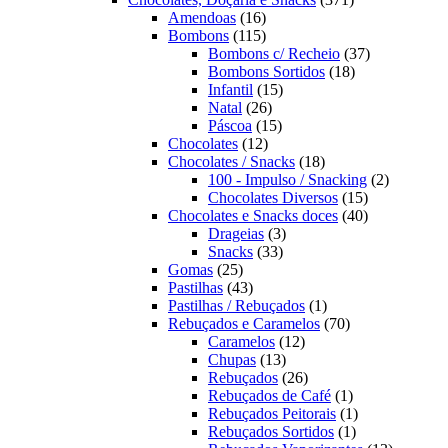
16
produtos
Amendoas
16
produtos
115
Bombons
115
produtos
37
Bombons c/ Recheio
37
18
produtos
Bombons Sortidos
18
15
produtos
Infantil
15
26
produtos
Natal
26
produtos
15
Páscoa
15
12
produtos
Chocolates
12
produtos
18
Chocolates / Snacks
18
produtos
2
100 - Impulso / Snacking
2
15
produtos
Chocolates Diversos
15
produtos
40
Chocolates e Snacks doces
40
3
produtos
Drageias
3
33
produtos
Snacks
33
25
produtos
Gomas
25
produtos
43
Pastilhas
43
produtos
1
Pastilhas / Rebuçados
1
produto
70
Rebuçados e Caramelos
70
12
produtos
Caramelos
12
13
produtos
Chupas
13
produtos
26
Rebuçados
26
produtos
1
Rebuçados de Café
1
produto
1
Rebuçados Peitorais
1
1
produto
Rebuçados Sortidos
1