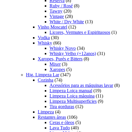
produtos
8
Reserva
8
produtos
8
Ruby / Rosé
8
20
produtos
Tawny
20
produtos
28
Vintage
28
produtos
13
White / Dry White
13
12
produtos
Vinho Moscatel
12
produtos
1
Licores, Vermutes e Espirituosos
1
30
produto
Vodka
30
produtos
66
Whisky
66
produtos
34
Whisky Novo
34
produtos
31
Whisky Velho (+12anos)
31
8
produtos
Xaropes, Purés e Bitters
8
3
produtos
Mixer
3
produtos
5
Xaropes
5
347
produtos
Hig. Limpeza Lar
347
74
produtos
Cozinha
74
produtos
8
Acessórios para as máquinas lavar
8
19
produt
Limpeza Loiça manual
19
produtos
11
Limpeza Loiça máquina
11
produtos
9
Limpeza Multisuperficies
9
12
produtos
Tira gorduras
12
4
produtos
Limpeza
4
produtos
106
Restantes áreas
106
produtos
5
Ceras e óleos
5
40
produtos
Lava Tudo
40