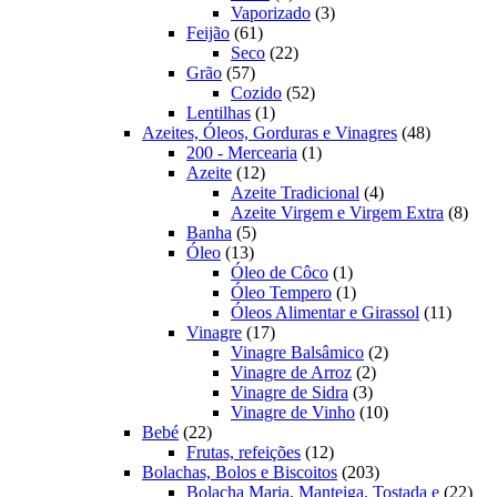
produto
3
Vaporizado
3
61
produtos
Feijão
61
produtos
22
Seco
22
57
produtos
Grão
57
produtos
52
Cozido
52
1
produtos
Lentilhas
1
produto
48
Azeites, Óleos, Gorduras e Vinagres
48
1
produtos
200 - Mercearia
1
12
produto
Azeite
12
produtos
4
Azeite Tradicional
4
produtos
8
Azeite Virgem e Virgem Extra
8
5
prod
Banha
5
13
produtos
Óleo
13
produtos
1
Óleo de Côco
1
produto
1
Óleo Tempero
1
produto
11
Óleos Alimentar e Girassol
11
17
produt
Vinagre
17
produtos
2
Vinagre Balsâmico
2
2
produtos
Vinagre de Arroz
2
3
produtos
Vinagre de Sidra
3
produtos
10
Vinagre de Vinho
10
22
produtos
Bebé
22
produtos
12
Frutas, refeições
12
produtos
203
Bolachas, Bolos e Biscoitos
203
produtos
22
Bolacha Maria, Manteiga, Tostada e
22