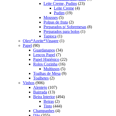
23
produtos
Leite Creme, Pudins
23
4
produtos
Leite Creme
4
19
produtos
Pudim
19
5
produtos
Mousses
5
produtos
2
Polpas de fruta
2
produtos
8
Preparados p/ Sobremesas
8
1
produtos
Preparados para bolos
1
1
produto
Tapioca
1
produto
1
Oleo*Azeite*Vinagre
1
90
produto
Papel
90
produtos
34
Guardanapos
34
7
produtos
Lenços Papel
7
produtos
22
Papel Higiénico
22
16
produtos
Rolos Cozinha
16
produtos
5
Multiusos
5
produtos
9
Toalhas de Mesa
9
2
produtos
Toalhetes
2
906
produtos
Vinhos
906
produtos
107
Alentejo
107
13
produtos
Bairrada
13
produtos
494
Beira Interior
494
2
produtos
Beiras
2
produtos
444
Tinto
444
4
produtos
Champanhes
4
355
produtos
Dão
355