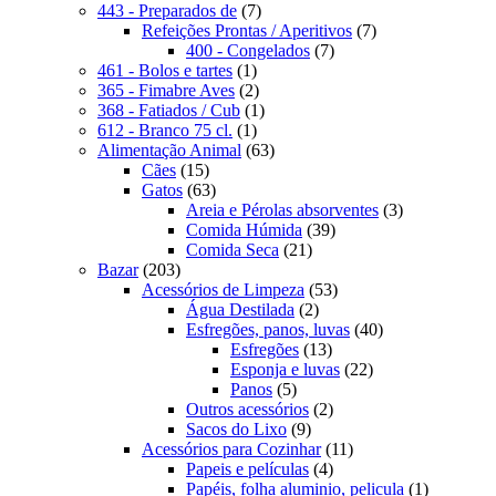
produto
7
443 - Preparados de
7
produtos
7
Refeições Prontas / Aperitivos
7
7
produtos
400 - Congelados
7
1
produtos
461 - Bolos e tartes
1
produto
2
365 - Fimabre Aves
2
produtos
1
368 - Fatiados / Cub
1
1
produto
612 - Branco 75 cl.
1
produto
63
Alimentação Animal
63
15
produtos
Cães
15
produtos
63
Gatos
63
produtos
3
Areia e Pérolas absorventes
3
39
produtos
Comida Húmida
39
21
produtos
Comida Seca
21
203
produtos
Bazar
203
produtos
53
Acessórios de Limpeza
53
2
produtos
Água Destilada
2
produtos
40
Esfregões, panos, luvas
40
13
produtos
Esfregões
13
produtos
22
Esponja e luvas
22
5
produtos
Panos
5
produtos
2
Outros acessórios
2
9
produtos
Sacos do Lixo
9
produtos
11
Acessórios para Cozinhar
11
4
produtos
Papeis e películas
4
produtos
1
Papéis, folha aluminio, pelicula
1