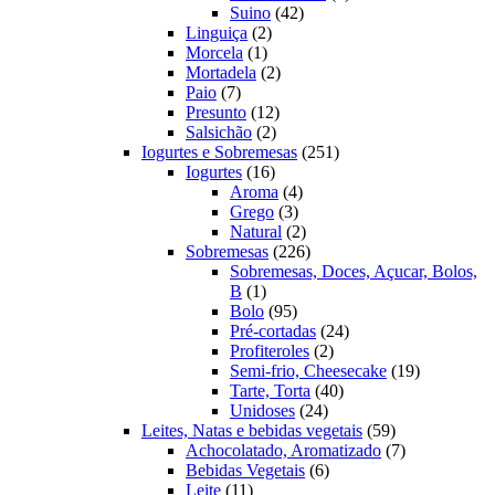
42
produto
Suino
42
2
produtos
Linguiça
2
1
produtos
Morcela
1
produto
2
Mortadela
2
7
produtos
Paio
7
produtos
12
Presunto
12
2
produtos
Salsichão
2
produtos
251
Iogurtes e Sobremesas
251
16
produtos
Iogurtes
16
produtos
4
Aroma
4
3
produtos
Grego
3
produtos
2
Natural
2
produtos
226
Sobremesas
226
produtos
Sobremesas, Doces, Açucar, Bolos,
1
B
1
produto
95
Bolo
95
produtos
24
Pré-cortadas
24
2
produtos
Profiteroles
2
produtos
19
Semi-frio, Cheesecake
19
40
produtos
Tarte, Torta
40
24
produtos
Unidoses
24
produtos
59
Leites, Natas e bebidas vegetais
59
produtos
7
Achocolatado, Aromatizado
7
6
produtos
Bebidas Vegetais
6
11
produtos
Leite
11