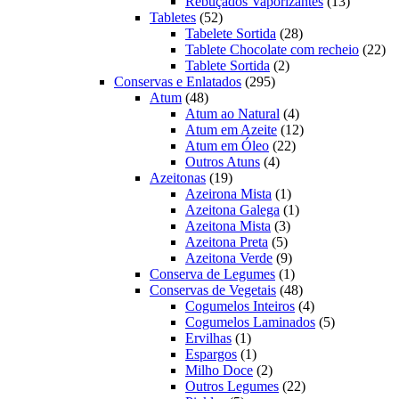
produto
13
Rebuçados Vaporizantes
13
52
produtos
Tabletes
52
produtos
28
Tabelete Sortida
28
produtos
22
Tablete Chocolate com recheio
22
2
pro
Tablete Sortida
2
295
produtos
Conservas e Enlatados
295
48
produtos
Atum
48
produtos
4
Atum ao Natural
4
produtos
12
Atum em Azeite
12
22
produtos
Atum em Óleo
22
4
produtos
Outros Atuns
4
19
produtos
Azeitonas
19
produtos
1
Azeirona Mista
1
produto
1
Azeitona Galega
1
3
produto
Azeitona Mista
3
5
produtos
Azeitona Preta
5
produtos
9
Azeitona Verde
9
produtos
1
Conserva de Legumes
1
produto
48
Conservas de Vegetais
48
produtos
4
Cogumelos Inteiros
4
produtos
5
Cogumelos Laminados
5
1
produtos
Ervilhas
1
produto
1
Espargos
1
produto
2
Milho Doce
2
produtos
22
Outros Legumes
22