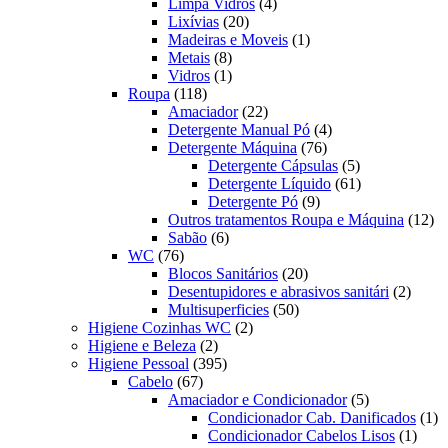
produtos
4
Limpa Vidros
4
20
produtos
Lixívias
20
produtos
1
Madeiras e Moveis
1
8
produto
Metais
8
produtos
1
Vidros
1
118
produto
Roupa
118
produtos
22
Amaciador
22
produtos
4
Detergente Manual Pó
4
76
produtos
Detergente Máquina
76
produtos
5
Detergente Cápsulas
5
produtos
61
Detergente Líquido
61
9
produtos
Detergente Pó
9
produtos
12
Outros tratamentos Roupa e Máquina
12
6
pr
Sabão
6
76
produtos
WC
76
produtos
20
Blocos Sanitários
20
produtos
2
Desentupidores e abrasivos sanitári
2
50
produt
Multisuperficies
50
2
produtos
Higiene Cozinhas WC
2
2
produtos
Higiene e Beleza
2
produtos
395
Higiene Pessoal
395
67
produtos
Cabelo
67
produtos
5
Amaciador e Condicionador
5
produtos
1
Condicionador Cab. Danificados
1
1
pr
Condicionador Cabelos Lisos
1