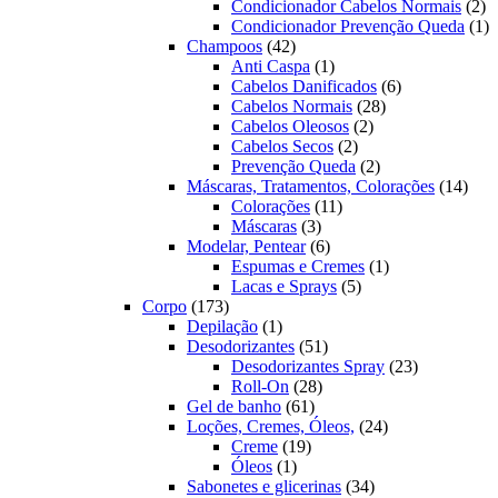
produ
2
Condicionador Cabelos Normais
2
pr
1
Condicionador Prevenção Queda
1
42
pr
Champoos
42
produtos
1
Anti Caspa
1
produto
6
Cabelos Danificados
6
28
produtos
Cabelos Normais
28
2
produtos
Cabelos Oleosos
2
2
produtos
Cabelos Secos
2
produtos
2
Prevenção Queda
2
produtos
14
Máscaras, Tratamentos, Colorações
14
11
prod
Colorações
11
3
produtos
Máscaras
3
produtos
6
Modelar, Pentear
6
produtos
1
Espumas e Cremes
1
5
produto
Lacas e Sprays
5
173
produtos
Corpo
173
produtos
1
Depilação
1
produto
51
Desodorizantes
51
produtos
23
Desodorizantes Spray
23
28
produtos
Roll-On
28
61
produtos
Gel de banho
61
produtos
24
Loções, Cremes, Óleos,
24
19
produtos
Creme
19
1
produtos
Óleos
1
produto
34
Sabonetes e glicerinas
34