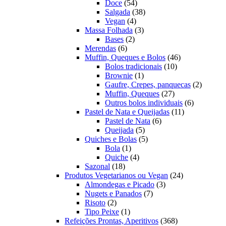
54
produtos
Doce
54
produtos
38
Salgada
38
4
produtos
Vegan
4
produtos
3
Massa Folhada
3
2
produtos
Bases
2
6
produtos
Merendas
6
produtos
46
Muffin, Queques e Bolos
46
10
produtos
Bolos tradicionais
10
1
produtos
Brownie
1
produto
2
Gaufre, Crepes, panquecas
2
27
produto
Muffin, Queques
27
produtos
6
Outros bolos individuais
6
11
produtos
Pastel de Nata e Queijadas
11
6
produtos
Pastel de Nata
6
5
produtos
Queijada
5
produtos
5
Quiches e Bolas
5
1
produtos
Bola
1
produto
4
Quiche
4
18
produtos
Sazonal
18
produtos
24
Produtos Vegetarianos ou Vegan
24
3
produtos
Almondegas e Picado
3
7
produtos
Nugets e Panados
7
2
produtos
Risoto
2
produtos
1
Tipo Peixe
1
produto
368
Refeições Prontas, Aperitivos
368