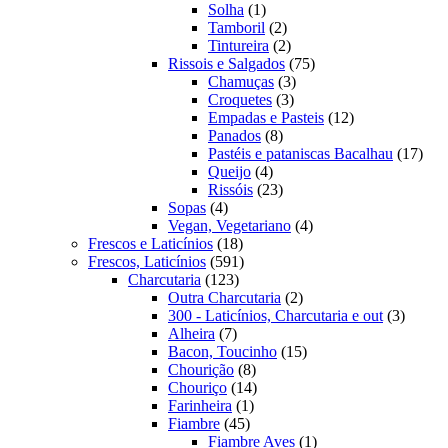
1
produtos
Solha
1
produto
2
Tamboril
2
produtos
2
Tintureira
2
produtos
75
Rissois e Salgados
75
3
produtos
Chamuças
3
3
produtos
Croquetes
3
produtos
12
Empadas e Pasteis
12
8
produtos
Panados
8
produtos
17
Pastéis e pataniscas Bacalhau
17
4
prod
Queijo
4
produtos
23
Rissóis
23
4
produtos
Sopas
4
produtos
4
Vegan, Vegetariano
4
18
produtos
Frescos e Laticínios
18
produtos
591
Frescos, Laticínios
591
123
produtos
Charcutaria
123
produtos
2
Outra Charcutaria
2
produtos
3
300 - Laticínios, Charcutaria e out
3
7
produto
Alheira
7
produtos
15
Bacon, Toucinho
15
8
produtos
Chourição
8
produtos
14
Chouriço
14
1
produtos
Farinheira
1
45
produto
Fiambre
45
produtos
1
Fiambre Aves
1