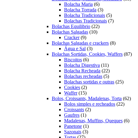
6
prod
Bolacha Maria
6
produtos
3
Bolacha Torrada
3
produtos
5
Bolacha Tradicionais
5
produtos
7
Bolachas Tradicionais
7
22
produtos
Bolachas Equilibrio
22
10
produtos
Bolachas Salgadas
10
9
produtos
Cracker
9
produtos
8
Bolachas Salgadas e crackers
8
3
produtos
Água e Sal
3
produtos
87
Bolachas Sortidas, Cookies, Waffers
87
6
pro
Biscoitos
6
produtos
11
Bolacha Digestiva
11
produtos
22
Bolacha Recheada
22
5
produtos
Bolachas recheadas
5
produtos
25
Bolachas sortidas e outras
25
2
produto
Cookies
2
15
produtos
Waffer
15
produtos
62
Bolos, Croissants, Madalenas, Torta
62
22
prod
Bolos simples e recheados
22
2
produto
Croissants
2
1
produtos
Gaufres
1
produto
6
Madalenas, Muffins, Queques
6
1
prod
Panetone
1
3
produto
Sazonais
3
27
produtos
Tortas
27