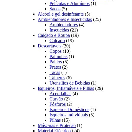
1
produto
Películas e Alumínios
1
5
produto
Sacos
5
produtos
5
Alcool e gel desinfetante
5
produtos
25
Ambientadores e Insecticidas
25
4
produtos
Ambientadores
4
21
produtos
Inseticidas
21
produtos
19
Calçado e Roupa
19
19
produtos
Calçado
19
30
produtos
Descartáveis
30
produtos
10
Copos
10
produtos
1
Palhinhas
1
5
produto
Palitos
5
2
produtos
Pratos
2
1
produtos
Taças
1
produto
6
Talheres
6
produtos
1
Utensílios de Bebidas
1
produto
29
Isqueiros, Inflamáveis e Pilhas
29
4
produtos
Acendalhas
4
2
produtos
Carvão
2
produtos
2
Fósforos
2
produtos
1
Isqueiros Domésticos
1
5
produto
Isqueiros individuais
5
15
produtos
Pilhas
15
produtos
1
Máscaras e Proteção
1
24
produto
Material Eléctrico
24