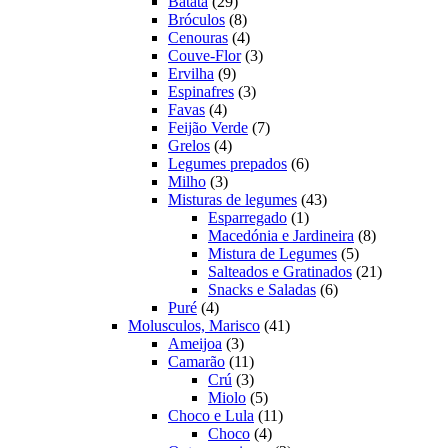
produtos
29
Batata
29
produtos
8
Bróculos
8
produtos
4
Cenouras
4
produtos
3
Couve-Flor
3
9
produtos
Ervilha
9
produtos
3
Espinafres
3
4
produtos
Favas
4
produtos
7
Feijão Verde
7
4
produtos
Grelos
4
produtos
6
Legumes prepados
6
3
produtos
Milho
3
produtos
43
Misturas de legumes
43
1
produtos
Esparregado
1
produto
8
Macedónia e Jardineira
8
5
produtos
Mistura de Legumes
5
produtos
21
Salteados e Gratinados
21
6
produtos
Snacks e Saladas
6
4
produtos
Puré
4
produtos
41
Molusculos, Marisco
41
3
produtos
Ameijoa
3
produtos
11
Camarão
11
produtos
3
Crú
3
produtos
5
Miolo
5
produtos
11
Choco e Lula
11
4
produtos
Choco
4