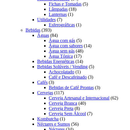
produtos
5
Fichas e Tomadas
5
18
produtos
Lâmpadas
18
1
produtos
Lanternas
1
7
produto
Utilidades
7
produtos
1
Esferográficas
1
393
produto
Bebidas
393
produtos
84
Águas
84
produtos
5
Água com gás
5
produtos
14
Água com sabores
14
48
produtos
Água sem gás
48
17
produtos
Água Tónica
17
produtos
14
Bebidas Energéticas
14
produtos
5
Bebidas Solúveis / Vending
5
1
produtos
Achocolatado
1
produto
3
Café e Descafeinado
3
3
produtos
Cafés
3
produtos
3
Bebidas de Café Prontas
3
117
produtos
Cervejas
117
produtos
62
Cerveja Artesanal e Internacional
62
40
produt
Cerveja Branca
40
8
produtos
Cerveja Preta
8
produtos
7
Cerveja Sem Álcool
7
1
produtos
Kombutcha
1
produto
56
Néctares e Sumos
56
34
produtos
Néctares
34