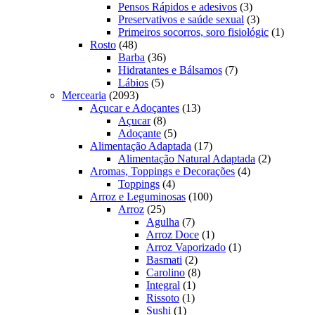
produto
3
Pensos Rápidos e adesivos
3
produtos
3
Preservativos e saúde sexual
3
produtos
1
Primeiros socorros, soro fisiológic
1
48
produto
Rosto
48
produtos
36
Barba
36
produtos
7
Hidratantes e Bálsamos
7
5
produtos
Lábios
5
2093
produtos
Mercearia
2093
produtos
13
Açucar e Adoçantes
13
8
produtos
Açucar
8
produtos
5
Adoçante
5
produtos
17
Alimentação Adaptada
17
produtos
2
Alimentação Natural Adaptada
2
4
produtos
Aromas, Toppings e Decorações
4
4
produtos
Toppings
4
produtos
100
Arroz e Leguminosas
100
25
produtos
Arroz
25
produtos
7
Agulha
7
produtos
1
Arroz Doce
1
produto
1
Arroz Vaporizado
1
2
produto
Basmati
2
produtos
8
Carolino
8
1
produtos
Integral
1
1
produto
Rissoto
1
1
produto
Sushi
1