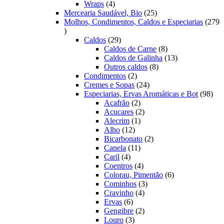
4
produtos
Wraps
4
produtos
25
Mercearia Saudável, Bio
25
produtos
Molhos, Condimentos, Caldos e Especiarias
279
279
produtos
29
Caldos
29
produtos
8
Caldos de Carne
8
produtos
13
Caldos de Galinha
13
8
produtos
Outros caldos
8
2
produtos
Condimentos
2
produtos
24
Cremes e Sopas
24
produtos
98
Especiarias, Ervas Aromáticas e Bot
98
2
prod
Açafrão
2
produtos
2
Açucares
2
1
produtos
Alecrim
1
12
produto
Alho
12
produtos
2
Bicarbonato
2
11
produtos
Canela
11
4
produtos
Caril
4
produtos
4
Coentros
4
produtos
6
Colorau, Pimentão
6
3
produtos
Cominhos
3
4
produtos
Cravinho
4
6
produtos
Ervas
6
produtos
2
Gengibre
2
3
produtos
Louro
3