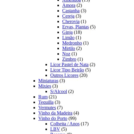
2
produtos
Amora
2
produtos
3
Castanha
3
3
produtos
Cereja
3
produtos
1
Cherovia
1
produto
5
Ervas, Plantas
5
18
produtos
Ginja
18
1
produtos
Limão
1
produto
1
Medronho
1
2
produto
Mirtilo
2
1
produtos
Noz
1
produto
1
Zimbro
1
produto
2
Licor Pastel de Nata
2
5
produtos
Licor Tipo Beirão
5
20
produtos
Outros Licores
20
3
produtos
Miniaturas
3
3
produtos
Mixies
3
produtos
2
S/Alcool
2
21
produtos
Rum
21
produtos
3
Tequilla
3
produtos
7
Vermutes
7
produtos
4
Vinho da Madeira
4
99
produtos
Vinho do Porto
99
produtos
17
Colheita / Anos
17
5
produtos
LBV
5