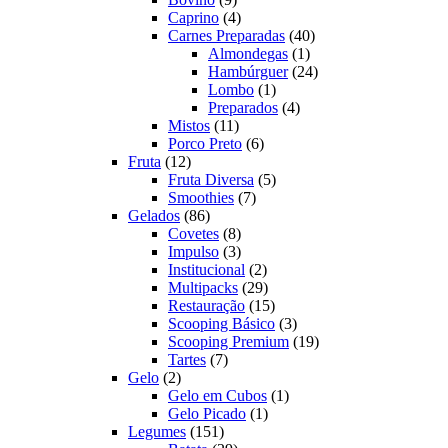
produtos
4
Caprino
4
produtos
40
Carnes Preparadas
40
1
produtos
Almondegas
1
produto
24
Hambúrguer
24
1
produtos
Lombo
1
produto
4
Preparados
4
11
produtos
Mistos
11
produtos
6
Porco Preto
6
12
produtos
Fruta
12
produtos
5
Fruta Diversa
5
7
produtos
Smoothies
7
86
produtos
Gelados
86
produtos
8
Covetes
8
produtos
3
Impulso
3
produtos
2
Institucional
2
produtos
29
Multipacks
29
produtos
15
Restauração
15
produtos
3
Scooping Básico
3
produtos
19
Scooping Premium
19
7
produtos
Tartes
7
2
produtos
Gelo
2
produtos
1
Gelo em Cubos
1
1
produto
Gelo Picado
1
151
produto
Legumes
151