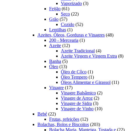
produto
3
Vaporizado
3
61
produtos
Feijão
61
produtos
22
Seco
22
57
produtos
Grão
57
produtos
52
Cozido
52
1
produtos
Lentilhas
1
produto
48
Azeites, Óleos, Gorduras e Vinagres
48
1
produtos
200 - Mercearia
1
12
produto
Azeite
12
produtos
4
Azeite Tradicional
4
produtos
8
Azeite Virgem e Virgem Extra
8
5
prod
Banha
5
13
produtos
Óleo
13
produtos
1
Óleo de Côco
1
produto
1
Óleo Tempero
1
produto
11
Óleos Alimentar e Girassol
11
17
produt
Vinagre
17
produtos
2
Vinagre Balsâmico
2
2
produtos
Vinagre de Arroz
2
3
produtos
Vinagre de Sidra
3
produtos
10
Vinagre de Vinho
10
22
produtos
Bebé
22
produtos
12
Frutas, refeições
12
produtos
203
Bolachas, Bolos e Biscoitos
203
produtos
22
Bolacha Maria, Manteiga, Tostada e
22