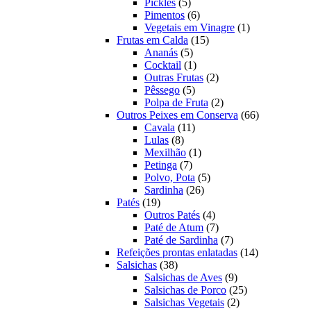
5
produtos
Pickles
5
produtos
6
Pimentos
6
produtos
1
Vegetais em Vinagre
1
15
produto
Frutas em Calda
15
5
produtos
Ananás
5
produtos
1
Cocktail
1
produto
2
Outras Frutas
2
5
produtos
Pêssego
5
produtos
2
Polpa de Fruta
2
produtos
66
Outros Peixes em Conserva
66
11
produtos
Cavala
11
8
produtos
Lulas
8
produtos
1
Mexilhão
1
7
produto
Petinga
7
produtos
5
Polvo, Pota
5
26
produtos
Sardinha
26
19
produtos
Patés
19
produtos
4
Outros Patés
4
produtos
7
Paté de Atum
7
produtos
7
Paté de Sardinha
7
produtos
14
Refeições prontas enlatadas
14
38
produtos
Salsichas
38
produtos
9
Salsichas de Aves
9
produtos
25
Salsichas de Porco
25
2
produtos
Salsichas Vegetais
2