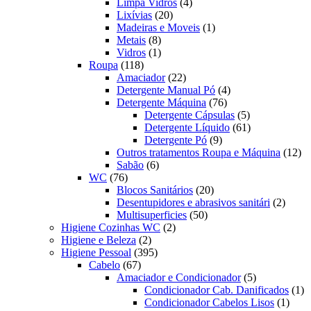
produtos
4
Limpa Vidros
4
20
produtos
Lixívias
20
produtos
1
Madeiras e Moveis
1
8
produto
Metais
8
produtos
1
Vidros
1
118
produto
Roupa
118
produtos
22
Amaciador
22
produtos
4
Detergente Manual Pó
4
76
produtos
Detergente Máquina
76
produtos
5
Detergente Cápsulas
5
produtos
61
Detergente Líquido
61
9
produtos
Detergente Pó
9
produtos
12
Outros tratamentos Roupa e Máquina
12
6
pr
Sabão
6
76
produtos
WC
76
produtos
20
Blocos Sanitários
20
produtos
2
Desentupidores e abrasivos sanitári
2
50
produt
Multisuperficies
50
2
produtos
Higiene Cozinhas WC
2
2
produtos
Higiene e Beleza
2
produtos
395
Higiene Pessoal
395
67
produtos
Cabelo
67
produtos
5
Amaciador e Condicionador
5
produtos
1
Condicionador Cab. Danificados
1
1
pr
Condicionador Cabelos Lisos
1