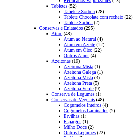
produto
13
Rebuçados Vaporizantes
13
52
produtos
Tabletes
52
produtos
28
Tabelete Sortida
28
produtos
22
Tablete Chocolate com recheio
22
2
pro
Tablete Sortida
2
295
produtos
Conservas e Enlatados
295
48
produtos
Atum
48
produtos
4
Atum ao Natural
4
produtos
12
Atum em Azeite
12
22
produtos
Atum em Óleo
22
4
produtos
Outros Atuns
4
19
produtos
Azeitonas
19
produtos
1
Azeirona Mista
1
produto
1
Azeitona Galega
1
3
produto
Azeitona Mista
3
5
produtos
Azeitona Preta
5
produtos
9
Azeitona Verde
9
produtos
1
Conserva de Legumes
1
produto
48
Conservas de Vegetais
48
produtos
4
Cogumelos Inteiros
4
produtos
5
Cogumelos Laminados
5
1
produtos
Ervilhas
1
produto
1
Espargos
1
produto
2
Milho Doce
2
produtos
22
Outros Legumes
22