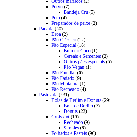
produtos
2
Outros mariscos
2
7
produtos
Polvo
7
produtos
5
Bandeja Cru
5
4
produtos
Pota
4
produtos
2
Preparados de peixe
2
50
produtos
Padaria
50
produtos
2
Broa
2
produtos
12
Pão Clássico
12
produtos
16
Pão Especial
16
produtos
1
Bolo do Caco
1
produto
2
Cereais e Sementes
2
produtos
5
Outros pães especiais
5
1
produtos
Pão Vegan
1
6
produto
Pão Familiar
6
9
produtos
Pão Fatiado
9
produtos
1
Pão Miniatura
1
produto
4
Pão Recheado
4
231
produtos
Pastelaria
231
produtos
29
Bolas de Berlim e Donuts
29
7
produtos
Bola de Berlim
7
22
produtos
Donuts
22
19
produtos
Croissant
19
produtos
9
Recheado
9
8
produtos
Simples
8
produtos
96
Folhados e Pasteis
96