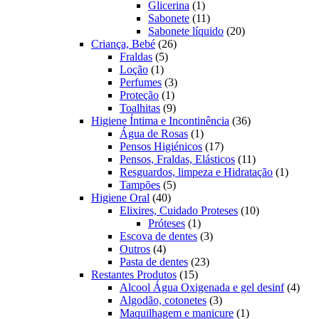
1
produtos
Glicerina
1
produto
11
Sabonete
11
produtos
20
Sabonete líquido
20
26
produtos
Criança, Bebé
26
5
produtos
Fraldas
5
1
produtos
Loção
1
produto
3
Perfumes
3
1
produtos
Proteção
1
produto
9
Toalhitas
9
produtos
36
Higiene Íntima e Incontinência
36
1
produtos
Água de Rosas
1
produto
17
Pensos Higiénicos
17
produtos
11
Pensos, Fraldas, Elásticos
11
produtos
1
Resguardos, limpeza e Hidratação
1
5
produto
Tampões
5
40
produtos
Higiene Oral
40
produtos
10
Elixires, Cuidado Proteses
10
1
produtos
Próteses
1
produto
3
Escova de dentes
3
4
produtos
Outros
4
produtos
23
Pasta de dentes
23
15
produtos
Restantes Produtos
15
produtos
4
Alcool Água Oxigenada e gel desinf
4
3
prod
Algodão, cotonetes
3
produtos
1
Maquilhagem e manicure
1