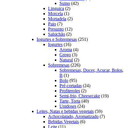
42
produto
Suino
42
2
produtos
Linguiça
2
1
produtos
Morcela
1
produto
2
Mortadela
2
7
produtos
Paio
7
produtos
12
Presunto
12
2
produtos
Salsichão
2
produtos
251
Iogurtes e Sobremesas
251
16
produtos
Iogurtes
16
produtos
4
Aroma
4
3
produtos
Grego
3
produtos
2
Natural
2
produtos
226
Sobremesas
226
produtos
Sobremesas, Doces, Açucar, Bolos,
1
B
1
produto
95
Bolo
95
produtos
24
Pré-cortadas
24
2
produtos
Profiteroles
2
produtos
19
Semi-frio, Cheesecake
19
40
produtos
Tarte, Torta
40
24
produtos
Unidoses
24
produtos
59
Leites, Natas e bebidas vegetais
59
produtos
7
Achocolatado, Aromatizado
7
6
produtos
Bebidas Vegetais
6
11
produtos
Leite
11