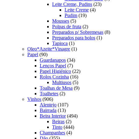
23
produtos
Leite Creme, Pudins
23
4
produtos
Leite Creme
4
19
produtos
Pudim
19
5
produtos
Mousses
5
produtos
2
Polpas de fruta
2
produtos
8
Preparados p/ Sobremesas
8
1
produtos
Preparados para bolos
1
1
produto
Tapioca
1
produto
1
Oleo*Azeite*Vinagre
1
90
produto
Papel
90
produtos
34
Guardanapos
34
7
produtos
Lenços Papel
7
produtos
22
Papel Higiénico
22
16
produtos
Rolos Cozinha
16
produtos
5
Multiusos
5
produtos
9
Toalhas de Mesa
9
2
produtos
Toalhetes
2
906
produtos
Vinhos
906
produtos
107
Alentejo
107
13
produtos
Bairrada
13
produtos
494
Beira Interior
494
2
produtos
Beiras
2
produtos
444
Tinto
444
4
produtos
Champanhes
4
355
produtos
Dão
355