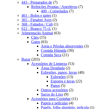
produto
7
443 - Preparados de
7
produtos
7
Refeições Prontas / Aperitivos
7
7
produtos
400 - Congelados
7
1
produtos
461 - Bolos e tartes
1
produto
2
365 - Fimabre Aves
2
produtos
1
368 - Fatiados / Cub
1
1
produto
612 - Branco 75 cl.
1
produto
63
Alimentação Animal
63
15
produtos
Cães
15
produtos
63
Gatos
63
produtos
3
Areia e Pérolas absorventes
3
39
produtos
Comida Húmida
39
21
produtos
Comida Seca
21
203
produtos
Bazar
203
produtos
53
Acessórios de Limpeza
53
2
produtos
Água Destilada
2
produtos
40
Esfregões, panos, luvas
40
13
produtos
Esfregões
13
produtos
22
Esponja e luvas
22
5
produtos
Panos
5
produtos
2
Outros acessórios
2
9
produtos
Sacos do Lixo
9
produtos
11
Acessórios para Cozinhar
11
4
produtos
Papeis e películas
4
produtos
1
Papéis, folha aluminio, pelicula
1