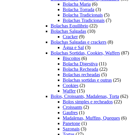
6
prod
Bolacha Maria
6
produtos
3
Bolacha Torrada
3
produtos
5
Bolacha Tradicionais
5
produtos
7
Bolachas Tradicionais
7
22
produtos
Bolachas Equilibrio
22
10
produtos
Bolachas Salgadas
10
9
produtos
Cracker
9
produtos
8
Bolachas Salgadas e crackers
8
3
produtos
Água e Sal
3
produtos
87
Bolachas Sortidas, Cookies, Waffers
87
6
pro
Biscoitos
6
produtos
11
Bolacha Digestiva
11
produtos
22
Bolacha Recheada
22
5
produtos
Bolachas recheadas
5
produtos
25
Bolachas sortidas e outras
25
2
produto
Cookies
2
15
produtos
Waffer
15
produtos
62
Bolos, Croissants, Madalenas, Torta
62
22
prod
Bolos simples e recheados
22
2
produto
Croissants
2
1
produtos
Gaufres
1
produto
6
Madalenas, Muffins, Queques
6
1
prod
Panetone
1
3
produto
Sazonais
3
27
produtos
Tortas
27