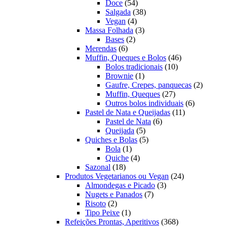
54
produtos
Doce
54
produtos
38
Salgada
38
4
produtos
Vegan
4
produtos
3
Massa Folhada
3
2
produtos
Bases
2
6
produtos
Merendas
6
produtos
46
Muffin, Queques e Bolos
46
10
produtos
Bolos tradicionais
10
1
produtos
Brownie
1
produto
2
Gaufre, Crepes, panquecas
2
27
produto
Muffin, Queques
27
produtos
6
Outros bolos individuais
6
11
produtos
Pastel de Nata e Queijadas
11
6
produtos
Pastel de Nata
6
5
produtos
Queijada
5
produtos
5
Quiches e Bolas
5
1
produtos
Bola
1
produto
4
Quiche
4
18
produtos
Sazonal
18
produtos
24
Produtos Vegetarianos ou Vegan
24
3
produtos
Almondegas e Picado
3
7
produtos
Nugets e Panados
7
2
produtos
Risoto
2
produtos
1
Tipo Peixe
1
produto
368
Refeições Prontas, Aperitivos
368