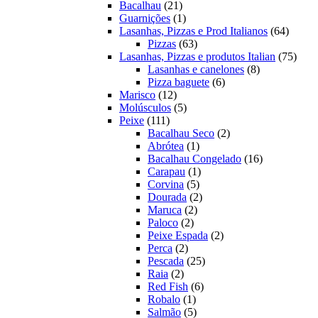
21
produtos
Bacalhau
21
produtos
1
Guarnições
1
produto
64
Lasanhas, Pizzas e Prod Italianos
64
63
produt
Pizzas
63
produtos
75
Lasanhas, Pizzas e produtos Italian
75
8
produ
Lasanhas e canelones
8
6
produtos
Pizza baguete
6
12
produtos
Marisco
12
produtos
5
Molúsculos
5
111
produtos
Peixe
111
produtos
2
Bacalhau Seco
2
1
produtos
Abrótea
1
produto
16
Bacalhau Congelado
16
1
produtos
Carapau
1
5
produto
Corvina
5
produtos
2
Dourada
2
2
produtos
Maruca
2
2
produtos
Paloco
2
produtos
2
Peixe Espada
2
2
produtos
Perca
2
produtos
25
Pescada
25
2
produtos
Raia
2
produtos
6
Red Fish
6
1
produtos
Robalo
1
produto
5
Salmão
5