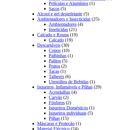
1
produto
Películas e Alumínios
1
5
produto
Sacos
5
produtos
5
Alcool e gel desinfetante
5
produtos
25
Ambientadores e Insecticidas
25
4
produtos
Ambientadores
4
21
produtos
Inseticidas
21
produtos
19
Calçado e Roupa
19
19
produtos
Calçado
19
30
produtos
Descartáveis
30
produtos
10
Copos
10
produtos
1
Palhinhas
1
5
produto
Palitos
5
2
produtos
Pratos
2
1
produtos
Taças
1
produto
6
Talheres
6
produtos
1
Utensílios de Bebidas
1
produto
29
Isqueiros, Inflamáveis e Pilhas
29
4
produtos
Acendalhas
4
2
produtos
Carvão
2
produtos
2
Fósforos
2
produtos
1
Isqueiros Domésticos
1
5
produto
Isqueiros individuais
5
15
produtos
Pilhas
15
produtos
1
Máscaras e Proteção
1
24
produto
Material Eléctrico
24