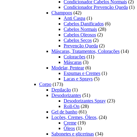
produ
2
Condicionador Cabelos Normais
2
pr
1
Condicionador Prevenção Queda
1
42
pr
Champoos
42
produtos
1
Anti Caspa
1
produto
6
Cabelos Danificados
6
28
produtos
Cabelos Normais
28
2
produtos
Cabelos Oleosos
2
2
produtos
Cabelos Secos
2
produtos
2
Prevenção Queda
2
produtos
14
Máscaras, Tratamentos, Colorações
14
11
prod
Colorações
11
3
produtos
Máscaras
3
produtos
6
Modelar, Pentear
6
produtos
1
Espumas e Cremes
1
5
produto
Lacas e Sprays
5
173
produtos
Corpo
173
produtos
1
Depilação
1
produto
51
Desodorizantes
51
produtos
23
Desodorizantes Spray
23
28
produtos
Roll-On
28
61
produtos
Gel de banho
61
produtos
24
Loções, Cremes, Óleos,
24
19
produtos
Creme
19
1
produtos
Óleos
1
produto
34
Sabonetes e glicerinas
34