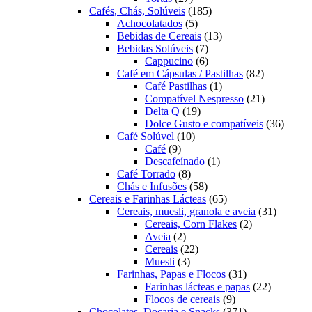
produtos
185
Cafés, Chás, Solúveis
185
5
produtos
Achocolatados
5
produtos
13
Bebidas de Cereais
13
7
produtos
Bebidas Solúveis
7
produtos
6
Cappucino
6
produtos
82
Café em Cápsulas / Pastilhas
82
1
produtos
Café Pastilhas
1
produto
21
Compatível Nespresso
21
19
produtos
Delta Q
19
produtos
36
Dolce Gusto e compatíveis
36
10
produt
Café Solúvel
10
9
produtos
Café
9
produtos
1
Descafeínado
1
8
produto
Café Torrado
8
produtos
58
Chás e Infusões
58
produtos
65
Cereais e Farinhas Lácteas
65
produtos
31
Cereais, muesli, granola e aveia
31
2
produtos
Cereais, Corn Flakes
2
2
produtos
Aveia
2
produtos
22
Cereais
22
3
produtos
Muesli
3
produtos
31
Farinhas, Papas e Flocos
31
produtos
22
Farinhas lácteas e papas
22
9
produtos
Flocos de cereais
9
produtos
371
Chocolates, Doçaria e Snacks
371