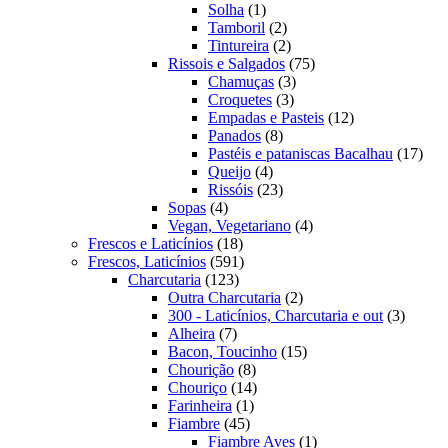
1
produtos
Solha
1
produto
2
Tamboril
2
produtos
2
Tintureira
2
produtos
75
Rissois e Salgados
75
3
produtos
Chamuças
3
3
produtos
Croquetes
3
produtos
12
Empadas e Pasteis
12
8
produtos
Panados
8
produtos
17
Pastéis e pataniscas Bacalhau
17
4
prod
Queijo
4
produtos
23
Rissóis
23
4
produtos
Sopas
4
produtos
4
Vegan, Vegetariano
4
18
produtos
Frescos e Laticínios
18
produtos
591
Frescos, Laticínios
591
123
produtos
Charcutaria
123
produtos
2
Outra Charcutaria
2
produtos
3
300 - Laticínios, Charcutaria e out
3
7
produto
Alheira
7
produtos
15
Bacon, Toucinho
15
8
produtos
Chourição
8
produtos
14
Chouriço
14
1
produtos
Farinheira
1
45
produto
Fiambre
45
produtos
1
Fiambre Aves
1