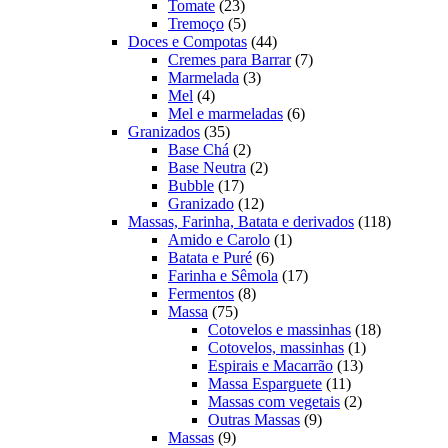
23
produtos
Tomate
23
produtos
5
Tremoço
5
produtos
44
Doces e Compotas
44
produtos
7
Cremes para Barrar
7
3
produtos
Marmelada
3
4
produtos
Mel
4
produtos
6
Mel e marmeladas
6
35
produtos
Granizados
35
produtos
2
Base Chá
2
produtos
2
Base Neutra
2
17
produtos
Bubble
17
produtos
12
Granizado
12
produtos
118
Massas, Farinha, Batata e derivados
118
1
produtos
Amido e Carolo
1
6
produto
Batata e Puré
6
produtos
17
Farinha e Sêmola
17
8
produtos
Fermentos
8
75
produtos
Massa
75
produtos
18
Cotovelos e massinhas
18
1
produtos
Cotovelos, massinhas
1
13
produto
Espirais e Macarrão
13
11
produtos
Massa Esparguete
11
produtos
2
Massas com vegetais
2
9
produtos
Outras Massas
9
9
produtos
Massas
9