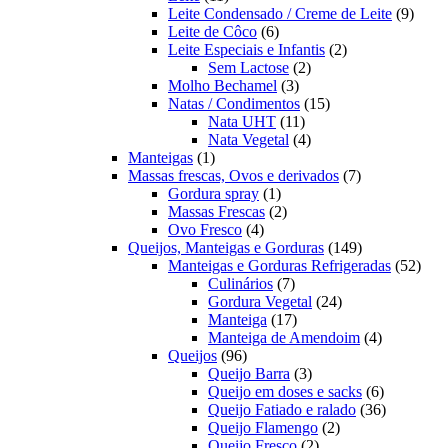
produtos
9
Leite Condensado / Creme de Leite
9
6
produ
Leite de Côco
6
produtos
2
Leite Especiais e Infantis
2
2
produtos
Sem Lactose
2
3
produtos
Molho Bechamel
3
produtos
15
Natas / Condimentos
15
11
produtos
Nata UHT
11
produtos
4
Nata Vegetal
4
1
produtos
Manteigas
1
produto
7
Massas frescas, Ovos e derivados
7
1
produtos
Gordura spray
1
produto
2
Massas Frescas
2
4
produtos
Ovo Fresco
4
produtos
149
Queijos, Manteigas e Gorduras
149
produtos
52
Manteigas e Gorduras Refrigeradas
52
7
prod
Culinários
7
produtos
24
Gordura Vegetal
24
17
produtos
Manteiga
17
produtos
4
Manteiga de Amendoim
4
96
produtos
Queijos
96
produtos
3
Queijo Barra
3
produtos
6
Queijo em doses e sacks
6
produtos
36
Queijo Fatiado e ralado
36
2
produtos
Queijo Flamengo
2
2
produtos
Queijo Fresco
2