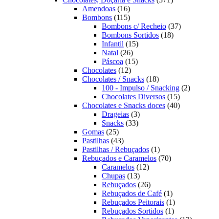
16
produtos
Amendoas
16
produtos
115
Bombons
115
produtos
37
Bombons c/ Recheio
37
18
produtos
Bombons Sortidos
18
15
produtos
Infantil
15
26
produtos
Natal
26
produtos
15
Páscoa
15
12
produtos
Chocolates
12
produtos
18
Chocolates / Snacks
18
produtos
2
100 - Impulso / Snacking
2
15
produtos
Chocolates Diversos
15
produtos
40
Chocolates e Snacks doces
40
3
produtos
Drageias
3
33
produtos
Snacks
33
25
produtos
Gomas
25
produtos
43
Pastilhas
43
produtos
1
Pastilhas / Rebuçados
1
produto
70
Rebuçados e Caramelos
70
12
produtos
Caramelos
12
13
produtos
Chupas
13
produtos
26
Rebuçados
26
produtos
1
Rebuçados de Café
1
produto
1
Rebuçados Peitorais
1
1
produto
Rebuçados Sortidos
1