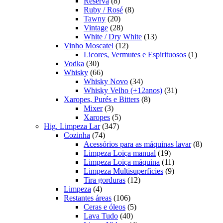
produtos
8
Reserva
8
produtos
8
Ruby / Rosé
8
20
produtos
Tawny
20
produtos
28
Vintage
28
produtos
13
White / Dry White
13
12
produtos
Vinho Moscatel
12
produtos
1
Licores, Vermutes e Espirituosos
1
30
produto
Vodka
30
produtos
66
Whisky
66
produtos
34
Whisky Novo
34
produtos
31
Whisky Velho (+12anos)
31
8
produtos
Xaropes, Purés e Bitters
8
3
produtos
Mixer
3
produtos
5
Xaropes
5
347
produtos
Hig. Limpeza Lar
347
74
produtos
Cozinha
74
produtos
8
Acessórios para as máquinas lavar
8
19
produt
Limpeza Loiça manual
19
produtos
11
Limpeza Loiça máquina
11
produtos
9
Limpeza Multisuperficies
9
12
produtos
Tira gorduras
12
4
produtos
Limpeza
4
produtos
106
Restantes áreas
106
produtos
5
Ceras e óleos
5
40
produtos
Lava Tudo
40