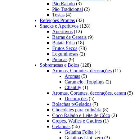
3
produtos
Pão Ralado
3
produtos
2
Pão Tradicional
2
4
produtos
Tostas
4
produtos
32
Refeições Prontas
32
produtos
128
Snacks e Aperitivos
128
12
produtos
Aperitivos
12
produtos
9
Barras de Cereais
9
18
produtos
Batata Frita
18
produtos
78
Frutos Secos
78
2
produtos
Leguminosas
2
9
produtos
Pipocas
9
produtos
128
Sobremesas e Bolos
128
produtos
11
Aromas, Corantes, decorações
11
5
produtos
Aromas
5
produtos
2
Caramelo, Toppings
2
1
produtos
Chantily
1
produto
5
Aromas, Corantes, decorações, caram
5
5
pro
Decorações
5
produtos
7
Bolachas p/Gelados
7
produtos
8
Chocolates para culinária
8
produtos
2
Coco Ralado e Leite de Côco
2
1
produtos
Crepes, Wafles e Gaufres
1
56
produto
Gelatinas
56
produtos
4
Gelatina Folha
4
produtos
3
Gelatinas Liht, zero
3