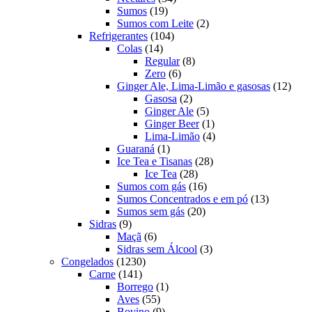
19
produtos
Sumos
19
produtos
2
Sumos com Leite
2
104
produtos
Refrigerantes
104
14
produtos
Colas
14
produtos
8
Regular
8
6
produtos
Zero
6
produtos
12
Ginger Ale, Lima-Limão e gasosas
12
2
produ
Gasosa
2
produtos
5
Ginger Ale
5
produtos
1
Ginger Beer
1
produto
4
Lima-Limão
4
1
produtos
Guaraná
1
produto
28
Ice Tea e Tisanas
28
28
produtos
Ice Tea
28
produtos
16
Sumos com gás
16
produtos
13
Sumos Concentrados e em pó
13
20
produtos
Sumos sem gás
20
9
produtos
Sidras
9
produtos
6
Maçã
6
produtos
3
Sidras sem Álcool
3
1230
produtos
Congelados
1230
141
produtos
Carne
141
produtos
1
Borrego
1
55
produto
Aves
55
produtos
9
Bovino
9