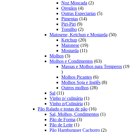
produtos
2
Noz Moscada
2
4
produtos
Oregãos
4
produtos
5
Outras Especiarias
5
14
produtos
Pimentas
14
9
produtos
Piri-Piri
9
produtos
2
Tomilho
2
produtos
50
Maiosene, Ketchup e Mostarda
50
20
produtos
Ketchup
20
produtos
19
Maionese
19
11
produtos
Mostarda
11
3
produtos
Molhos
3
produtos
63
Molhos e Condimentos
63
produtos
Massas e Molhos para Temperos
19
19
produtos
6
Molhos Picantes
6
produtos
8
Molhos Soja e Inglês
8
28
produtos
Outros molhos
28
11
produtos
Sal
11
produtos
1
Vinho p/ culinária
1
produto
1
Vinho p/Culinária
1
produto
16
Pão Ralado e tostas de pão
16
produtos
1
Sal, Molhos, Condimentos
1
3
produto
Pão de Forma
3
1
produtos
Pão de Leite
1
produto
2
Pão Hamburguer Cachorro
2