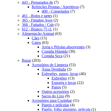
produto
7
443 - Preparados de
7
produtos
7
Refeições Prontas / Aperitivos
7
7
produtos
400 - Congelados
7
1
produtos
461 - Bolos e tartes
1
produto
2
365 - Fimabre Aves
2
produtos
1
368 - Fatiados / Cub
1
1
produto
612 - Branco 75 cl.
1
produto
63
Alimentação Animal
63
15
produtos
Cães
15
produtos
63
Gatos
63
produtos
3
Areia e Pérolas absorventes
3
39
produtos
Comida Húmida
39
21
produtos
Comida Seca
21
203
produtos
Bazar
203
produtos
53
Acessórios de Limpeza
53
2
produtos
Água Destilada
2
produtos
40
Esfregões, panos, luvas
40
13
produtos
Esfregões
13
produtos
22
Esponja e luvas
22
5
produtos
Panos
5
produtos
2
Outros acessórios
2
9
produtos
Sacos do Lixo
9
produtos
11
Acessórios para Cozinhar
11
4
produtos
Papeis e películas
4
produtos
1
Papéis, folha aluminio, pelicula
1