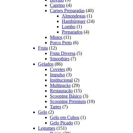
produtos
4
Caprino
4
produtos
40
Carnes Preparadas
40
1
produtos
Almondegas
1
produto
24
Hambúrguer
24
1
produtos
Lombo
1
produto
4
Preparados
4
11
produtos
Mistos
11
produtos
6
Porco Preto
6
12
produtos
Fruta
12
produtos
5
Fruta Diversa
5
7
produtos
Smoothies
7
86
produtos
Gelados
86
produtos
8
Covetes
8
produtos
3
Impulso
3
produtos
2
Institucional
2
produtos
29
Multipacks
29
produtos
15
Restauração
15
produtos
3
Scooping Básico
3
produtos
19
Scooping Premium
19
7
produtos
Tartes
7
2
produtos
Gelo
2
produtos
1
Gelo em Cubos
1
1
produto
Gelo Picado
1
151
produto
Legumes
151