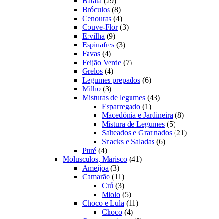
produtos
29
Batata
29
produtos
8
Bróculos
8
produtos
4
Cenouras
4
produtos
3
Couve-Flor
3
9
produtos
Ervilha
9
produtos
3
Espinafres
3
4
produtos
Favas
4
produtos
7
Feijão Verde
7
4
produtos
Grelos
4
produtos
6
Legumes prepados
6
3
produtos
Milho
3
produtos
43
Misturas de legumes
43
1
produtos
Esparregado
1
produto
8
Macedónia e Jardineira
8
5
produtos
Mistura de Legumes
5
produtos
21
Salteados e Gratinados
21
6
produtos
Snacks e Saladas
6
4
produtos
Puré
4
produtos
41
Molusculos, Marisco
41
3
produtos
Ameijoa
3
produtos
11
Camarão
11
produtos
3
Crú
3
produtos
5
Miolo
5
produtos
11
Choco e Lula
11
4
produtos
Choco
4