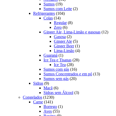
19
produtos
Sumos
19
produtos
2
Sumos com Leite
2
104
produtos
Refrigerantes
104
14
produtos
Colas
14
produtos
8
Regular
8
6
produtos
Zero
6
produtos
12
Ginger Ale, Lima-Limão e gasosas
12
2
produ
Gasosa
2
produtos
5
Ginger Ale
5
produtos
1
Ginger Beer
1
produto
4
Lima-Limão
4
1
produtos
Guaraná
1
produto
28
Ice Tea e Tisanas
28
28
produtos
Ice Tea
28
produtos
16
Sumos com gás
16
produtos
13
Sumos Concentrados e em pó
13
20
produtos
Sumos sem gás
20
9
produtos
Sidras
9
produtos
6
Maçã
6
produtos
3
Sidras sem Álcool
3
1230
produtos
Congelados
1230
141
produtos
Carne
141
produtos
1
Borrego
1
55
produto
Aves
55
produtos
9
Bovino
9