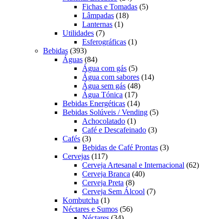
produtos
5
Fichas e Tomadas
5
18
produtos
Lâmpadas
18
1
produtos
Lanternas
1
7
produto
Utilidades
7
produtos
1
Esferográficas
1
393
produto
Bebidas
393
produtos
84
Águas
84
produtos
5
Água com gás
5
produtos
14
Água com sabores
14
48
produtos
Água sem gás
48
17
produtos
Água Tónica
17
produtos
14
Bebidas Energéticas
14
produtos
5
Bebidas Solúveis / Vending
5
1
produtos
Achocolatado
1
produto
3
Café e Descafeinado
3
3
produtos
Cafés
3
produtos
3
Bebidas de Café Prontas
3
117
produtos
Cervejas
117
produtos
62
Cerveja Artesanal e Internacional
62
40
produt
Cerveja Branca
40
8
produtos
Cerveja Preta
8
produtos
7
Cerveja Sem Álcool
7
1
produtos
Kombutcha
1
produto
56
Néctares e Sumos
56
34
produtos
Néctares
34