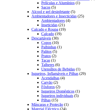
1
produto
Películas e Alumínios
1
5
produto
Sacos
5
produtos
5
Alcool e gel desinfetante
5
produtos
25
Ambientadores e Insecticidas
25
4
produtos
Ambientadores
4
21
produtos
Inseticidas
21
produtos
19
Calçado e Roupa
19
19
produtos
Calçado
19
30
produtos
Descartáveis
30
produtos
10
Copos
10
produtos
1
Palhinhas
1
5
produto
Palitos
5
2
produtos
Pratos
2
1
produtos
Taças
1
produto
6
Talheres
6
produtos
1
Utensílios de Bebidas
1
produto
29
Isqueiros, Inflamáveis e Pilhas
29
4
produtos
Acendalhas
4
2
produtos
Carvão
2
produtos
2
Fósforos
2
produtos
1
Isqueiros Domésticos
1
5
produto
Isqueiros individuais
5
15
produtos
Pilhas
15
produtos
1
Máscaras e Proteção
1
24
produto
Material Eléctrico
24