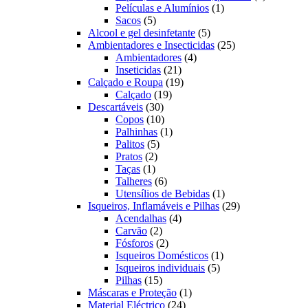
1
produto
Películas e Alumínios
1
5
produto
Sacos
5
produtos
5
Alcool e gel desinfetante
5
produtos
25
Ambientadores e Insecticidas
25
4
produtos
Ambientadores
4
21
produtos
Inseticidas
21
produtos
19
Calçado e Roupa
19
19
produtos
Calçado
19
30
produtos
Descartáveis
30
produtos
10
Copos
10
produtos
1
Palhinhas
1
5
produto
Palitos
5
2
produtos
Pratos
2
1
produtos
Taças
1
produto
6
Talheres
6
produtos
1
Utensílios de Bebidas
1
produto
29
Isqueiros, Inflamáveis e Pilhas
29
4
produtos
Acendalhas
4
2
produtos
Carvão
2
produtos
2
Fósforos
2
produtos
1
Isqueiros Domésticos
1
5
produto
Isqueiros individuais
5
15
produtos
Pilhas
15
produtos
1
Máscaras e Proteção
1
24
produto
Material Eléctrico
24