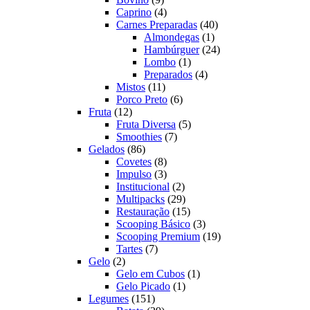
produtos
4
Caprino
4
produtos
40
Carnes Preparadas
40
1
produtos
Almondegas
1
produto
24
Hambúrguer
24
1
produtos
Lombo
1
produto
4
Preparados
4
11
produtos
Mistos
11
produtos
6
Porco Preto
6
12
produtos
Fruta
12
produtos
5
Fruta Diversa
5
7
produtos
Smoothies
7
86
produtos
Gelados
86
produtos
8
Covetes
8
produtos
3
Impulso
3
produtos
2
Institucional
2
produtos
29
Multipacks
29
produtos
15
Restauração
15
produtos
3
Scooping Básico
3
produtos
19
Scooping Premium
19
7
produtos
Tartes
7
2
produtos
Gelo
2
produtos
1
Gelo em Cubos
1
1
produto
Gelo Picado
1
151
produto
Legumes
151