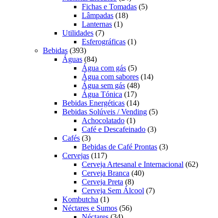
produtos
5
Fichas e Tomadas
5
18
produtos
Lâmpadas
18
1
produtos
Lanternas
1
7
produto
Utilidades
7
produtos
1
Esferográficas
1
393
produto
Bebidas
393
produtos
84
Águas
84
produtos
5
Água com gás
5
produtos
14
Água com sabores
14
48
produtos
Água sem gás
48
17
produtos
Água Tónica
17
produtos
14
Bebidas Energéticas
14
produtos
5
Bebidas Solúveis / Vending
5
1
produtos
Achocolatado
1
produto
3
Café e Descafeinado
3
3
produtos
Cafés
3
produtos
3
Bebidas de Café Prontas
3
117
produtos
Cervejas
117
produtos
62
Cerveja Artesanal e Internacional
62
40
produt
Cerveja Branca
40
8
produtos
Cerveja Preta
8
produtos
7
Cerveja Sem Álcool
7
1
produtos
Kombutcha
1
produto
56
Néctares e Sumos
56
34
produtos
Néctares
34