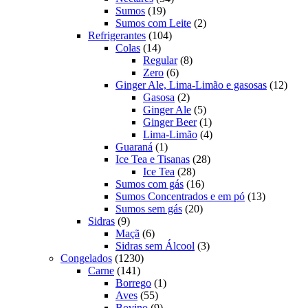
19
produtos
Sumos
19
produtos
2
Sumos com Leite
2
104
produtos
Refrigerantes
104
14
produtos
Colas
14
produtos
8
Regular
8
6
produtos
Zero
6
produtos
12
Ginger Ale, Lima-Limão e gasosas
12
2
produ
Gasosa
2
produtos
5
Ginger Ale
5
produtos
1
Ginger Beer
1
produto
4
Lima-Limão
4
1
produtos
Guaraná
1
produto
28
Ice Tea e Tisanas
28
28
produtos
Ice Tea
28
produtos
16
Sumos com gás
16
produtos
13
Sumos Concentrados e em pó
13
20
produtos
Sumos sem gás
20
9
produtos
Sidras
9
produtos
6
Maçã
6
produtos
3
Sidras sem Álcool
3
1230
produtos
Congelados
1230
141
produtos
Carne
141
produtos
1
Borrego
1
55
produto
Aves
55
produtos
9
Bovino
9