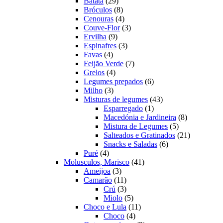
produtos
29
Batata
29
produtos
8
Bróculos
8
produtos
4
Cenouras
4
produtos
3
Couve-Flor
3
9
produtos
Ervilha
9
produtos
3
Espinafres
3
4
produtos
Favas
4
produtos
7
Feijão Verde
7
4
produtos
Grelos
4
produtos
6
Legumes prepados
6
3
produtos
Milho
3
produtos
43
Misturas de legumes
43
1
produtos
Esparregado
1
produto
8
Macedónia e Jardineira
8
5
produtos
Mistura de Legumes
5
produtos
21
Salteados e Gratinados
21
6
produtos
Snacks e Saladas
6
4
produtos
Puré
4
produtos
41
Molusculos, Marisco
41
3
produtos
Ameijoa
3
produtos
11
Camarão
11
produtos
3
Crú
3
produtos
5
Miolo
5
produtos
11
Choco e Lula
11
4
produtos
Choco
4