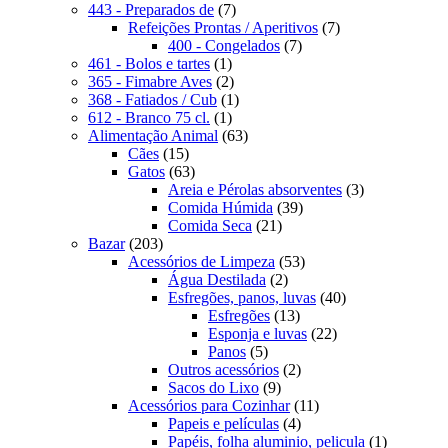
produto
7
443 - Preparados de
7
produtos
7
Refeições Prontas / Aperitivos
7
7
produtos
400 - Congelados
7
1
produtos
461 - Bolos e tartes
1
produto
2
365 - Fimabre Aves
2
produtos
1
368 - Fatiados / Cub
1
1
produto
612 - Branco 75 cl.
1
produto
63
Alimentação Animal
63
15
produtos
Cães
15
produtos
63
Gatos
63
produtos
3
Areia e Pérolas absorventes
3
39
produtos
Comida Húmida
39
21
produtos
Comida Seca
21
203
produtos
Bazar
203
produtos
53
Acessórios de Limpeza
53
2
produtos
Água Destilada
2
produtos
40
Esfregões, panos, luvas
40
13
produtos
Esfregões
13
produtos
22
Esponja e luvas
22
5
produtos
Panos
5
produtos
2
Outros acessórios
2
9
produtos
Sacos do Lixo
9
produtos
11
Acessórios para Cozinhar
11
4
produtos
Papeis e películas
4
produtos
1
Papéis, folha aluminio, pelicula
1