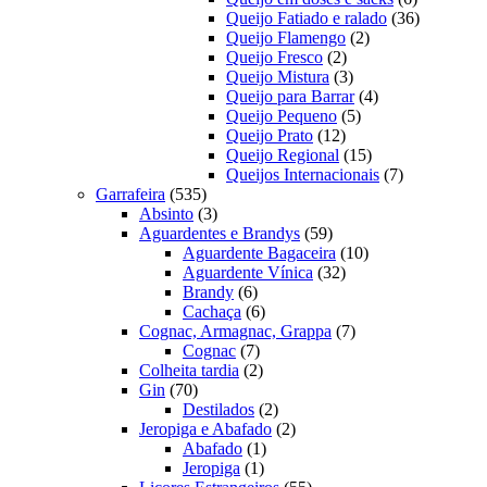
produtos
36
Queijo Fatiado e ralado
36
2
produtos
Queijo Flamengo
2
2
produtos
Queijo Fresco
2
produtos
3
Queijo Mistura
3
produtos
4
Queijo para Barrar
4
5
produtos
Queijo Pequeno
5
12
produtos
Queijo Prato
12
produtos
15
Queijo Regional
15
produtos
7
Queijos Internacionais
7
535
produtos
Garrafeira
535
produtos
3
Absinto
3
produtos
59
Aguardentes e Brandys
59
produtos
10
Aguardente Bagaceira
10
32
produtos
Aguardente Vínica
32
6
produtos
Brandy
6
produtos
6
Cachaça
6
produtos
7
Cognac, Armagnac, Grappa
7
7
produtos
Cognac
7
produtos
2
Colheita tardia
2
70
produtos
Gin
70
produtos
2
Destilados
2
produtos
2
Jeropiga e Abafado
2
1
produtos
Abafado
1
1
produto
Jeropiga
1
produto
55