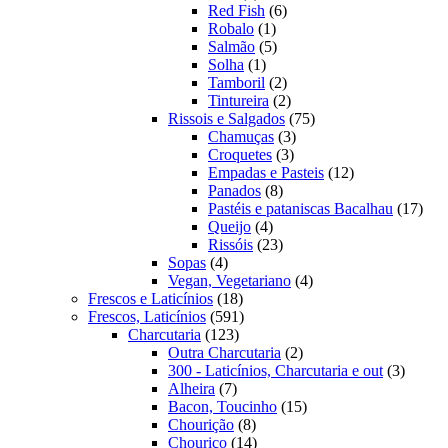
produtos
6
Red Fish
6
1
produtos
Robalo
1
produto
5
Salmão
5
1
produtos
Solha
1
produto
2
Tamboril
2
produtos
2
Tintureira
2
produtos
75
Rissois e Salgados
75
3
produtos
Chamuças
3
3
produtos
Croquetes
3
produtos
12
Empadas e Pasteis
12
8
produtos
Panados
8
produtos
17
Pastéis e pataniscas Bacalhau
17
4
prod
Queijo
4
produtos
23
Rissóis
23
4
produtos
Sopas
4
produtos
4
Vegan, Vegetariano
4
18
produtos
Frescos e Laticínios
18
produtos
591
Frescos, Laticínios
591
123
produtos
Charcutaria
123
produtos
2
Outra Charcutaria
2
produtos
3
300 - Laticínios, Charcutaria e out
3
7
produto
Alheira
7
produtos
15
Bacon, Toucinho
15
8
produtos
Chourição
8
produtos
14
Chouriço
14