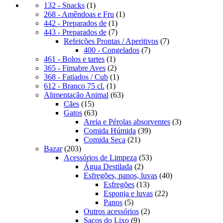
1
132 - Snacks
1
produto
1
268 - Amêndoas e Fru
1
1
produto
442 - Preparados de
1
produto
7
443 - Preparados de
7
produtos
7
Refeições Prontas / Aperitivos
7
7
produtos
400 - Congelados
7
1
produtos
461 - Bolos e tartes
1
produto
2
365 - Fimabre Aves
2
produtos
1
368 - Fatiados / Cub
1
1
produto
612 - Branco 75 cl.
1
produto
63
Alimentação Animal
63
15
produtos
Cães
15
produtos
63
Gatos
63
produtos
3
Areia e Pérolas absorventes
3
39
produtos
Comida Húmida
39
21
produtos
Comida Seca
21
203
produtos
Bazar
203
produtos
53
Acessórios de Limpeza
53
2
produtos
Água Destilada
2
produtos
40
Esfregões, panos, luvas
40
13
produtos
Esfregões
13
produtos
22
Esponja e luvas
22
5
produtos
Panos
5
produtos
2
Outros acessórios
2
9
produtos
Sacos do Lixo
9