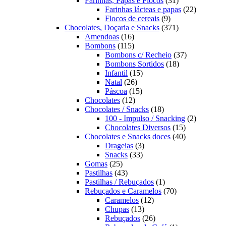
Farinhas, Papas e Flocos
31
produtos
22
Farinhas lácteas e papas
22
9
produtos
Flocos de cereais
9
produtos
371
Chocolates, Doçaria e Snacks
371
16
produtos
Amendoas
16
produtos
115
Bombons
115
produtos
37
Bombons c/ Recheio
37
18
produtos
Bombons Sortidos
18
15
produtos
Infantil
15
26
produtos
Natal
26
produtos
15
Páscoa
15
12
produtos
Chocolates
12
produtos
18
Chocolates / Snacks
18
produtos
2
100 - Impulso / Snacking
2
15
produtos
Chocolates Diversos
15
produtos
40
Chocolates e Snacks doces
40
3
produtos
Drageias
3
33
produtos
Snacks
33
25
produtos
Gomas
25
produtos
43
Pastilhas
43
produtos
1
Pastilhas / Rebuçados
1
produto
70
Rebuçados e Caramelos
70
12
produtos
Caramelos
12
13
produtos
Chupas
13
produtos
26
Rebuçados
26