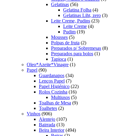
56
produto
Gelatinas
56
produtos
4
Gelatina Folha
4
produtos
3
Gelatinas Liht, zero
3
23
produtos
Leite Creme, Pudins
23
4
produtos
Leite Creme
4
19
produtos
Pudim
19
5
produtos
Mousses
5
produtos
2
Polpas de fruta
2
produtos
8
Preparados p/ Sobremesas
8
1
produtos
Preparados para bolos
1
1
produto
Tapioca
1
produto
1
Oleo*Azeite*Vinagre
1
90
produto
Papel
90
produtos
34
Guardanapos
34
7
produtos
Lenços Papel
7
produtos
22
Papel Higiénico
22
16
produtos
Rolos Cozinha
16
produtos
5
Multiusos
5
produtos
9
Toalhas de Mesa
9
2
produtos
Toalhetes
2
906
produtos
Vinhos
906
produtos
107
Alentejo
107
13
produtos
Bairrada
13
produtos
494
Beira Interior
494
2
produtos
Beiras
2