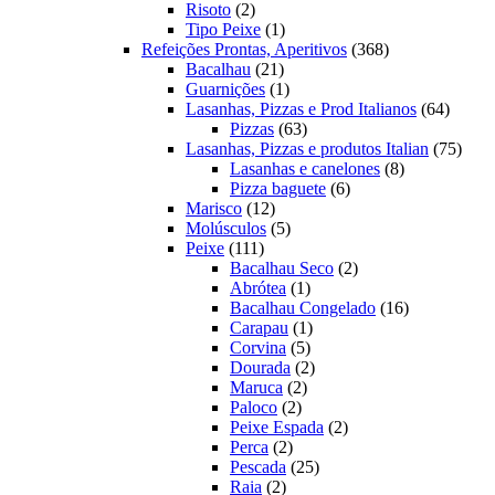
2
produtos
Risoto
2
produtos
1
Tipo Peixe
1
produto
368
Refeições Prontas, Aperitivos
368
21
produtos
Bacalhau
21
produtos
1
Guarnições
1
produto
64
Lasanhas, Pizzas e Prod Italianos
64
63
produt
Pizzas
63
produtos
75
Lasanhas, Pizzas e produtos Italian
75
8
produ
Lasanhas e canelones
8
6
produtos
Pizza baguete
6
12
produtos
Marisco
12
produtos
5
Molúsculos
5
111
produtos
Peixe
111
produtos
2
Bacalhau Seco
2
1
produtos
Abrótea
1
produto
16
Bacalhau Congelado
16
1
produtos
Carapau
1
5
produto
Corvina
5
produtos
2
Dourada
2
2
produtos
Maruca
2
2
produtos
Paloco
2
produtos
2
Peixe Espada
2
2
produtos
Perca
2
produtos
25
Pescada
25
2
produtos
Raia
2