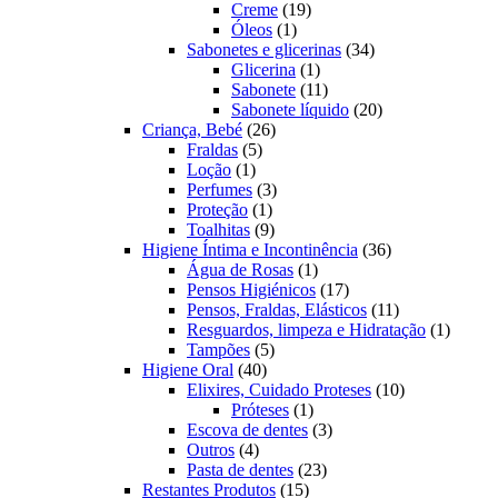
19
produtos
Creme
19
1
produtos
Óleos
1
produto
34
Sabonetes e glicerinas
34
1
produtos
Glicerina
1
produto
11
Sabonete
11
produtos
20
Sabonete líquido
20
26
produtos
Criança, Bebé
26
5
produtos
Fraldas
5
1
produtos
Loção
1
produto
3
Perfumes
3
1
produtos
Proteção
1
produto
9
Toalhitas
9
produtos
36
Higiene Íntima e Incontinência
36
1
produtos
Água de Rosas
1
produto
17
Pensos Higiénicos
17
produtos
11
Pensos, Fraldas, Elásticos
11
produtos
1
Resguardos, limpeza e Hidratação
1
5
produto
Tampões
5
40
produtos
Higiene Oral
40
produtos
10
Elixires, Cuidado Proteses
10
1
produtos
Próteses
1
produto
3
Escova de dentes
3
4
produtos
Outros
4
produtos
23
Pasta de dentes
23
15
produtos
Restantes Produtos
15