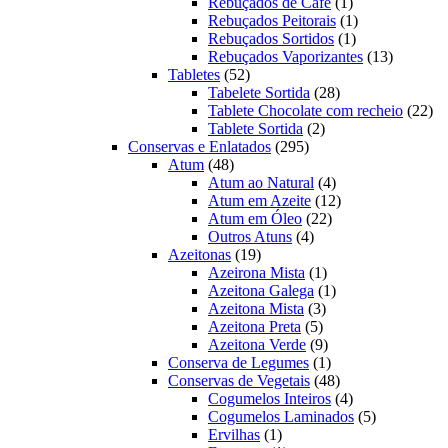
produtos
1
Rebuçados de Café
1
produto
1
Rebuçados Peitorais
1
1
produto
Rebuçados Sortidos
1
produto
13
Rebuçados Vaporizantes
13
52
produtos
Tabletes
52
produtos
28
Tabelete Sortida
28
produtos
22
Tablete Chocolate com recheio
22
2
pro
Tablete Sortida
2
295
produtos
Conservas e Enlatados
295
48
produtos
Atum
48
produtos
4
Atum ao Natural
4
produtos
12
Atum em Azeite
12
22
produtos
Atum em Óleo
22
4
produtos
Outros Atuns
4
19
produtos
Azeitonas
19
produtos
1
Azeirona Mista
1
produto
1
Azeitona Galega
1
3
produto
Azeitona Mista
3
5
produtos
Azeitona Preta
5
produtos
9
Azeitona Verde
9
produtos
1
Conserva de Legumes
1
produto
48
Conservas de Vegetais
48
produtos
4
Cogumelos Inteiros
4
produtos
5
Cogumelos Laminados
5
1
produtos
Ervilhas
1