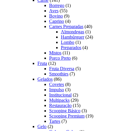
Carne
141
produtos
1
Borrego
1
55
produto
Aves
55
produtos
9
Bovino
9
produtos
4
Caprino
4
produtos
40
Carnes Preparadas
40
1
produtos
Almondegas
1
produto
24
Hambúrguer
24
1
produtos
Lombo
1
produto
4
Preparados
4
11
produtos
Mistos
11
produtos
6
Porco Preto
6
12
produtos
Fruta
12
produtos
5
Fruta Diversa
5
7
produtos
Smoothies
7
86
produtos
Gelados
86
produtos
8
Covetes
8
produtos
3
Impulso
3
produtos
2
Institucional
2
produtos
29
Multipacks
29
produtos
15
Restauração
15
produtos
3
Scooping Básico
3
produtos
19
Scooping Premium
19
7
produtos
Tartes
7
2
produtos
Gelo
2