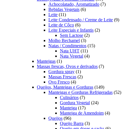
produtos
7
Achocolatado, Aromatizado
7
6
produtos
Bebidas Vegetais
6
11
produtos
Leite
11
produtos
9
Leite Condensado / Creme de Leite
9
6
produ
Leite de Côco
6
produtos
2
Leite Especiais e Infantis
2
2
produtos
Sem Lactose
2
3
produtos
Molho Bechamel
3
produtos
15
Natas / Condimentos
15
11
produtos
Nata UHT
11
produtos
4
Nata Vegetal
4
1
produtos
Manteigas
1
produto
7
Massas frescas, Ovos e derivados
7
1
produtos
Gordura spray
1
produto
2
Massas Frescas
2
4
produtos
Ovo Fresco
4
produtos
149
Queijos, Manteigas e Gorduras
149
produtos
52
Manteigas e Gorduras Refrigeradas
52
7
prod
Culinários
7
produtos
24
Gordura Vegetal
24
17
produtos
Manteiga
17
produtos
4
Manteiga de Amendoim
4
96
produtos
Queijos
96
produtos
3
Queijo Barra
3
produtos
6
Queijo em doses e sacks
6