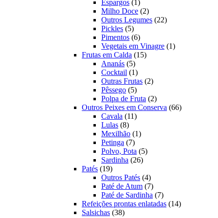
produto
1
Espargos
1
produto
2
Milho Doce
2
produtos
22
Outros Legumes
22
5
produtos
Pickles
5
produtos
6
Pimentos
6
produtos
1
Vegetais em Vinagre
1
15
produto
Frutas em Calda
15
5
produtos
Ananás
5
produtos
1
Cocktail
1
produto
2
Outras Frutas
2
5
produtos
Pêssego
5
produtos
2
Polpa de Fruta
2
produtos
66
Outros Peixes em Conserva
66
11
produtos
Cavala
11
8
produtos
Lulas
8
produtos
1
Mexilhão
1
7
produto
Petinga
7
produtos
5
Polvo, Pota
5
26
produtos
Sardinha
26
19
produtos
Patés
19
produtos
4
Outros Patés
4
produtos
7
Paté de Atum
7
produtos
7
Paté de Sardinha
7
produtos
14
Refeições prontas enlatadas
14
38
produtos
Salsichas
38