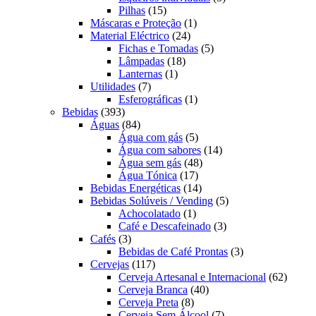
15
produtos
Pilhas
15
produtos
1
Máscaras e Proteção
1
24
produto
Material Eléctrico
24
produtos
5
Fichas e Tomadas
5
18
produtos
Lâmpadas
18
1
produtos
Lanternas
1
7
produto
Utilidades
7
produtos
1
Esferográficas
1
393
produto
Bebidas
393
produtos
84
Águas
84
produtos
5
Água com gás
5
produtos
14
Água com sabores
14
48
produtos
Água sem gás
48
17
produtos
Água Tónica
17
produtos
14
Bebidas Energéticas
14
produtos
5
Bebidas Solúveis / Vending
5
1
produtos
Achocolatado
1
produto
3
Café e Descafeinado
3
3
produtos
Cafés
3
produtos
3
Bebidas de Café Prontas
3
117
produtos
Cervejas
117
produtos
62
Cerveja Artesanal e Internacional
62
40
produt
Cerveja Branca
40
8
produtos
Cerveja Preta
8
produtos
7
Cerveja Sem Álcool
7