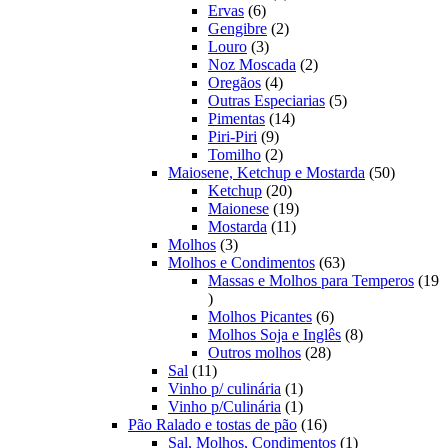
6
produtos
Ervas
6
produtos
2
Gengibre
2
3
produtos
Louro
3
produtos
2
Noz Moscada
2
4
produtos
Oregãos
4
produtos
5
Outras Especiarias
5
14
produtos
Pimentas
14
9
produtos
Piri-Piri
9
produtos
2
Tomilho
2
produtos
50
Maiosene, Ketchup e Mostarda
50
20
produtos
Ketchup
20
produtos
19
Maionese
19
11
produtos
Mostarda
11
3
produtos
Molhos
3
produtos
63
Molhos e Condimentos
63
produtos
Massas e Molhos para Temperos
19
19
produtos
6
Molhos Picantes
6
produtos
8
Molhos Soja e Inglês
8
28
produtos
Outros molhos
28
11
produtos
Sal
11
produtos
1
Vinho p/ culinária
1
produto
1
Vinho p/Culinária
1
produto
16
Pão Ralado e tostas de pão
16
produtos
1
Sal, Molhos, Condimentos
1