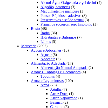
produtos
4
Alcool Água Oxigenada e gel desinf
4
3
prod
Algodão, cotonetes
3
produtos
1
Maquilhagem e manicure
1
produto
3
Pensos Rápidos e adesivos
3
produtos
3
Preservativos e saúde sexual
3
produtos
1
Primeiros socorros, soro fisiológic
1
48
produto
Rosto
48
produtos
36
Barba
36
produtos
7
Hidratantes e Bálsamos
7
5
produtos
Lábios
5
2093
produtos
Mercearia
2093
produtos
13
Açucar e Adoçantes
13
8
produtos
Açucar
8
produtos
5
Adoçante
5
produtos
17
Alimentação Adaptada
17
produtos
2
Alimentação Natural Adaptada
2
4
produtos
Aromas, Toppings e Decorações
4
4
produtos
Toppings
4
produtos
100
Arroz e Leguminosas
100
25
produtos
Arroz
25
produtos
7
Agulha
7
produtos
1
Arroz Doce
1
produto
1
Arroz Vaporizado
1
2
produto
Basmati
2
produtos
8
Carolino
8