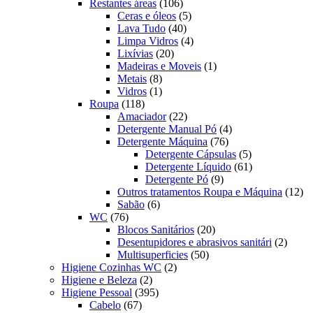
produtos
106
Restantes áreas
106
produtos
5
Ceras e óleos
5
40
produtos
Lava Tudo
40
produtos
4
Limpa Vidros
4
20
produtos
Lixívias
20
produtos
1
Madeiras e Moveis
1
8
produto
Metais
8
produtos
1
Vidros
1
118
produto
Roupa
118
produtos
22
Amaciador
22
produtos
4
Detergente Manual Pó
4
76
produtos
Detergente Máquina
76
produtos
5
Detergente Cápsulas
5
produtos
61
Detergente Líquido
61
9
produtos
Detergente Pó
9
produtos
12
Outros tratamentos Roupa e Máquina
12
6
pr
Sabão
6
76
produtos
WC
76
produtos
20
Blocos Sanitários
20
produtos
2
Desentupidores e abrasivos sanitári
2
50
produt
Multisuperficies
50
2
produtos
Higiene Cozinhas WC
2
2
produtos
Higiene e Beleza
2
produtos
395
Higiene Pessoal
395
67
produtos
Cabelo
67