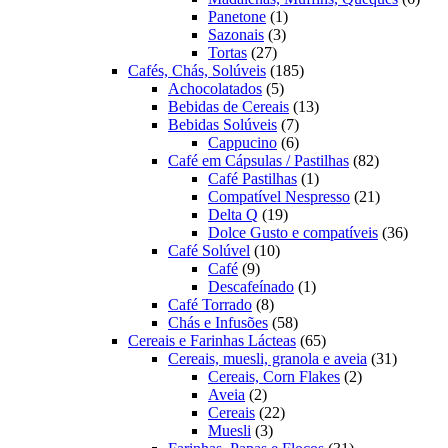
1
prod
Panetone
1
3
produto
Sazonais
3
27
produtos
Tortas
27
produtos
185
Cafés, Chás, Solúveis
185
5
produtos
Achocolatados
5
produtos
13
Bebidas de Cereais
13
7
produtos
Bebidas Solúveis
7
produtos
6
Cappucino
6
produtos
82
Café em Cápsulas / Pastilhas
82
1
produtos
Café Pastilhas
1
produto
21
Compatível Nespresso
21
19
produtos
Delta Q
19
produtos
36
Dolce Gusto e compatíveis
36
10
produt
Café Solúvel
10
9
produtos
Café
9
produtos
1
Descafeínado
1
8
produto
Café Torrado
8
produtos
58
Chás e Infusões
58
produtos
65
Cereais e Farinhas Lácteas
65
produtos
31
Cereais, muesli, granola e aveia
31
2
produtos
Cereais, Corn Flakes
2
2
produtos
Aveia
2
produtos
22
Cereais
22
3
produtos
Muesli
3
produtos
31