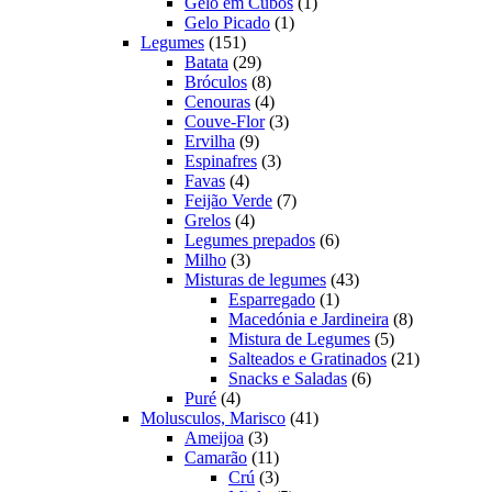
produtos
1
Gelo em Cubos
1
1
produto
Gelo Picado
1
151
produto
Legumes
151
produtos
29
Batata
29
produtos
8
Bróculos
8
produtos
4
Cenouras
4
produtos
3
Couve-Flor
3
9
produtos
Ervilha
9
produtos
3
Espinafres
3
4
produtos
Favas
4
produtos
7
Feijão Verde
7
4
produtos
Grelos
4
produtos
6
Legumes prepados
6
3
produtos
Milho
3
produtos
43
Misturas de legumes
43
1
produtos
Esparregado
1
produto
8
Macedónia e Jardineira
8
5
produtos
Mistura de Legumes
5
produtos
21
Salteados e Gratinados
21
6
produtos
Snacks e Saladas
6
4
produtos
Puré
4
produtos
41
Molusculos, Marisco
41
3
produtos
Ameijoa
3
produtos
11
Camarão
11
produtos
3
Crú
3