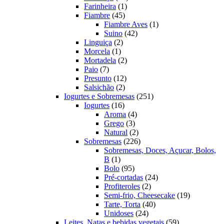
1
produtos
Farinheira
1
45
produto
Fiambre
45
produtos
1
Fiambre Aves
1
42
produto
Suino
42
2
produtos
Linguiça
2
1
produtos
Morcela
1
produto
2
Mortadela
2
7
produtos
Paio
7
produtos
12
Presunto
12
2
produtos
Salsichão
2
produtos
251
Iogurtes e Sobremesas
251
16
produtos
Iogurtes
16
produtos
4
Aroma
4
3
produtos
Grego
3
produtos
2
Natural
2
produtos
226
Sobremesas
226
produtos
Sobremesas, Doces, Açucar, Bolos,
1
B
1
produto
95
Bolo
95
produtos
24
Pré-cortadas
24
2
produtos
Profiteroles
2
produtos
19
Semi-frio, Cheesecake
19
40
produtos
Tarte, Torta
40
24
produtos
Unidoses
24
produtos
59
Leites, Natas e bebidas vegetais
59