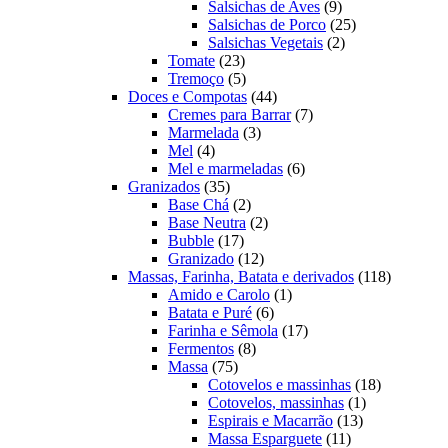
produtos
9
Salsichas de Aves
9
produtos
25
Salsichas de Porco
25
2
produtos
Salsichas Vegetais
2
23
produtos
Tomate
23
produtos
5
Tremoço
5
produtos
44
Doces e Compotas
44
produtos
7
Cremes para Barrar
7
3
produtos
Marmelada
3
4
produtos
Mel
4
produtos
6
Mel e marmeladas
6
35
produtos
Granizados
35
produtos
2
Base Chá
2
produtos
2
Base Neutra
2
17
produtos
Bubble
17
produtos
12
Granizado
12
produtos
118
Massas, Farinha, Batata e derivados
118
1
produtos
Amido e Carolo
1
6
produto
Batata e Puré
6
produtos
17
Farinha e Sêmola
17
8
produtos
Fermentos
8
75
produtos
Massa
75
produtos
18
Cotovelos e massinhas
18
1
produtos
Cotovelos, massinhas
1
13
produto
Espirais e Macarrão
13
11
produtos
Massa Esparguete
11