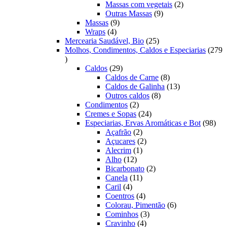
produtos
2
Massas com vegetais
2
9
produtos
Outras Massas
9
9
produtos
Massas
9
4
produtos
Wraps
4
produtos
25
Mercearia Saudável, Bio
25
produtos
Molhos, Condimentos, Caldos e Especiarias
279
279
produtos
29
Caldos
29
produtos
8
Caldos de Carne
8
produtos
13
Caldos de Galinha
13
8
produtos
Outros caldos
8
2
produtos
Condimentos
2
produtos
24
Cremes e Sopas
24
produtos
98
Especiarias, Ervas Aromáticas e Bot
98
2
prod
Açafrão
2
produtos
2
Açucares
2
1
produtos
Alecrim
1
12
produto
Alho
12
produtos
2
Bicarbonato
2
11
produtos
Canela
11
4
produtos
Caril
4
produtos
4
Coentros
4
produtos
6
Colorau, Pimentão
6
3
produtos
Cominhos
3
4
produtos
Cravinho
4