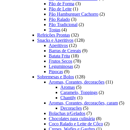
3
produto
Pão de Forma
3
1
produtos
Pão de Leite
1
produto
2
Pão Hamburguer Cachorro
2
3
produtos
Pão Ralado
3
produtos
2
Pão Tradicional
2
4
produtos
Tostas
4
produtos
32
Refeições Prontas
32
produtos
128
Snacks e Aperitivos
128
12
produtos
Aperitivos
12
produtos
9
Barras de Cereais
9
18
produtos
Batata Frita
18
produtos
78
Frutos Secos
78
2
produtos
Leguminosas
2
9
produtos
Pipocas
9
produtos
128
Sobremesas e Bolos
128
produtos
11
Aromas, Corantes, decorações
11
5
produtos
Aromas
5
produtos
2
Caramelo, Toppings
2
1
produtos
Chantily
1
produto
5
Aromas, Corantes, decorações, caram
5
5
pro
Decorações
5
produtos
7
Bolachas p/Gelados
7
produtos
8
Chocolates para culinária
8
produtos
2
Coco Ralado e Leite de Côco
2
1
produtos
Crepes, Wafles e Gaufres
1