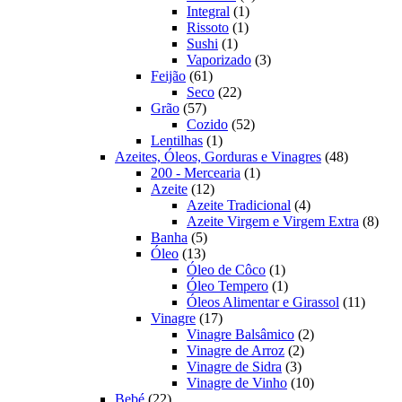
1
produtos
Integral
1
1
produto
Rissoto
1
1
produto
Sushi
1
produto
3
Vaporizado
3
61
produtos
Feijão
61
produtos
22
Seco
22
57
produtos
Grão
57
produtos
52
Cozido
52
1
produtos
Lentilhas
1
produto
48
Azeites, Óleos, Gorduras e Vinagres
48
1
produtos
200 - Mercearia
1
12
produto
Azeite
12
produtos
4
Azeite Tradicional
4
produtos
8
Azeite Virgem e Virgem Extra
8
5
prod
Banha
5
13
produtos
Óleo
13
produtos
1
Óleo de Côco
1
produto
1
Óleo Tempero
1
produto
11
Óleos Alimentar e Girassol
11
17
produt
Vinagre
17
produtos
2
Vinagre Balsâmico
2
2
produtos
Vinagre de Arroz
2
3
produtos
Vinagre de Sidra
3
produtos
10
Vinagre de Vinho
10
22
produtos
Bebé
22