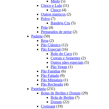
produtos
5
Miolo
5
produtos
11
Choco e Lula
11
4
produtos
Choco
4
produtos
2
Outros mariscos
2
7
produtos
Polvo
7
produtos
5
Bandeja Cru
5
4
produtos
Pota
4
produtos
2
Preparados de peixe
2
50
produtos
Padaria
50
produtos
2
Broa
2
produtos
12
Pão Clássico
12
produtos
16
Pão Especial
16
produtos
1
Bolo do Caco
1
produto
2
Cereais e Sementes
2
produtos
5
Outros pães especiais
5
1
produtos
Pão Vegan
1
6
produto
Pão Familiar
6
9
produtos
Pão Fatiado
9
produtos
1
Pão Miniatura
1
produto
4
Pão Recheado
4
231
produtos
Pastelaria
231
produtos
29
Bolas de Berlim e Donuts
29
7
produtos
Bola de Berlim
7
22
produtos
Donuts
22
19
produtos
Croissant
19