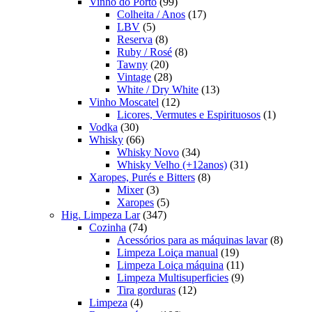
99
produtos
Vinho do Porto
99
produtos
17
Colheita / Anos
17
5
produtos
LBV
5
produtos
8
Reserva
8
produtos
8
Ruby / Rosé
8
20
produtos
Tawny
20
produtos
28
Vintage
28
produtos
13
White / Dry White
13
12
produtos
Vinho Moscatel
12
produtos
1
Licores, Vermutes e Espirituosos
1
30
produto
Vodka
30
produtos
66
Whisky
66
produtos
34
Whisky Novo
34
produtos
31
Whisky Velho (+12anos)
31
8
produtos
Xaropes, Purés e Bitters
8
3
produtos
Mixer
3
produtos
5
Xaropes
5
347
produtos
Hig. Limpeza Lar
347
74
produtos
Cozinha
74
produtos
8
Acessórios para as máquinas lavar
8
19
produt
Limpeza Loiça manual
19
produtos
11
Limpeza Loiça máquina
11
produtos
9
Limpeza Multisuperficies
9
12
produtos
Tira gorduras
12
4
produtos
Limpeza
4