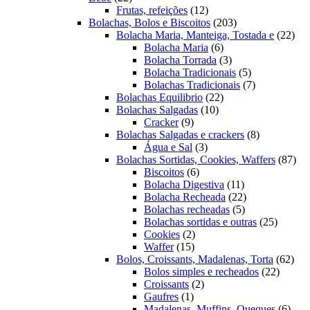
produtos
12
Frutas, refeições
12
produtos
203
Bolachas, Bolos e Biscoitos
203
produtos
22
Bolacha Maria, Manteiga, Tostada e
22
6
prod
Bolacha Maria
6
produtos
3
Bolacha Torrada
3
produtos
5
Bolacha Tradicionais
5
produtos
7
Bolachas Tradicionais
7
22
produtos
Bolachas Equilibrio
22
10
produtos
Bolachas Salgadas
10
9
produtos
Cracker
9
produtos
8
Bolachas Salgadas e crackers
8
3
produtos
Água e Sal
3
produtos
87
Bolachas Sortidas, Cookies, Waffers
87
6
pro
Biscoitos
6
produtos
11
Bolacha Digestiva
11
produtos
22
Bolacha Recheada
22
5
produtos
Bolachas recheadas
5
produtos
25
Bolachas sortidas e outras
25
2
produto
Cookies
2
15
produtos
Waffer
15
produtos
62
Bolos, Croissants, Madalenas, Torta
62
22
prod
Bolos simples e recheados
22
2
produto
Croissants
2
1
produtos
Gaufres
1
produto
6
Madalenas, Muffins, Queques
6