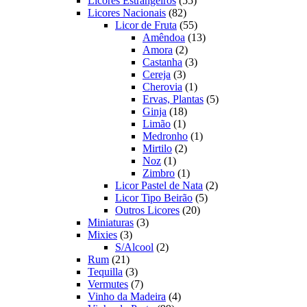
Licores Estrangeiros
55
82
produtos
Licores Nacionais
82
produtos
55
Licor de Fruta
55
produtos
13
Amêndoa
13
2
produtos
Amora
2
produtos
3
Castanha
3
3
produtos
Cereja
3
produtos
1
Cherovia
1
produto
5
Ervas, Plantas
5
18
produtos
Ginja
18
1
produtos
Limão
1
produto
1
Medronho
1
2
produto
Mirtilo
2
1
produtos
Noz
1
produto
1
Zimbro
1
produto
2
Licor Pastel de Nata
2
5
produtos
Licor Tipo Beirão
5
20
produtos
Outros Licores
20
3
produtos
Miniaturas
3
3
produtos
Mixies
3
produtos
2
S/Alcool
2
21
produtos
Rum
21
produtos
3
Tequilla
3
produtos
7
Vermutes
7
produtos
4
Vinho da Madeira
4