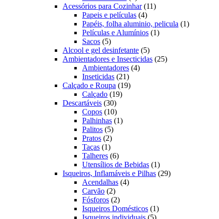
produtos
11
Acessórios para Cozinhar
11
4
produtos
Papeis e películas
4
produtos
1
Papéis, folha aluminio, pelicula
1
1
produto
Películas e Alumínios
1
5
produto
Sacos
5
produtos
5
Alcool e gel desinfetante
5
produtos
25
Ambientadores e Insecticidas
25
4
produtos
Ambientadores
4
21
produtos
Inseticidas
21
produtos
19
Calçado e Roupa
19
19
produtos
Calçado
19
30
produtos
Descartáveis
30
produtos
10
Copos
10
produtos
1
Palhinhas
1
5
produto
Palitos
5
2
produtos
Pratos
2
1
produtos
Taças
1
produto
6
Talheres
6
produtos
1
Utensílios de Bebidas
1
produto
29
Isqueiros, Inflamáveis e Pilhas
29
4
produtos
Acendalhas
4
2
produtos
Carvão
2
produtos
2
Fósforos
2
produtos
1
Isqueiros Domésticos
1
5
produto
Isqueiros individuais
5