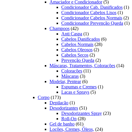
produtos
5
Amaciador e Condicionador
5
produtos
1
Condicionador Cab. Danificados
1
1
pr
Condicionador Cabelos Lisos
1
produ
2
Condicionador Cabelos Normais
2
pr
1
Condicionador Prevenção Queda
1
42
pr
Champoos
42
produtos
1
Anti Caspa
1
produto
6
Cabelos Danificados
6
28
produtos
Cabelos Normais
28
2
produtos
Cabelos Oleosos
2
2
produtos
Cabelos Secos
2
produtos
2
Prevenção Queda
2
produtos
14
Máscaras, Tratamentos, Colorações
14
11
prod
Colorações
11
3
produtos
Máscaras
3
produtos
6
Modelar, Pentear
6
produtos
1
Espumas e Cremes
1
5
produto
Lacas e Sprays
5
173
produtos
Corpo
173
produtos
1
Depilação
1
produto
51
Desodorizantes
51
produtos
23
Desodorizantes Spray
23
28
produtos
Roll-On
28
61
produtos
Gel de banho
61
produtos
24
Loções, Cremes, Óleos,
24