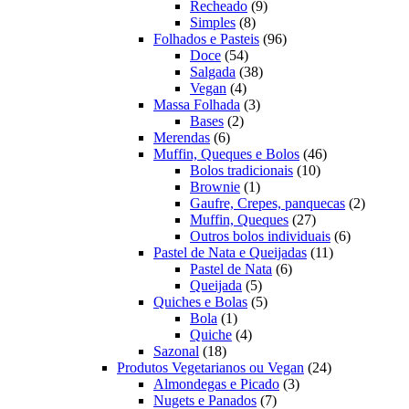
produtos
9
Recheado
9
8
produtos
Simples
8
produtos
96
Folhados e Pasteis
96
54
produtos
Doce
54
produtos
38
Salgada
38
4
produtos
Vegan
4
produtos
3
Massa Folhada
3
2
produtos
Bases
2
6
produtos
Merendas
6
produtos
46
Muffin, Queques e Bolos
46
10
produtos
Bolos tradicionais
10
1
produtos
Brownie
1
produto
2
Gaufre, Crepes, panquecas
2
27
produto
Muffin, Queques
27
produtos
6
Outros bolos individuais
6
11
produtos
Pastel de Nata e Queijadas
11
6
produtos
Pastel de Nata
6
5
produtos
Queijada
5
produtos
5
Quiches e Bolas
5
1
produtos
Bola
1
produto
4
Quiche
4
18
produtos
Sazonal
18
produtos
24
Produtos Vegetarianos ou Vegan
24
3
produtos
Almondegas e Picado
3
7
produtos
Nugets e Panados
7