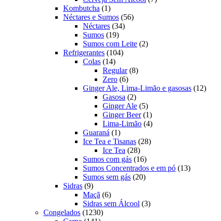
1
produtos
Kombutcha
1
produto
56
Néctares e Sumos
56
34
produtos
Néctares
34
19
produtos
Sumos
19
produtos
2
Sumos com Leite
2
104
produtos
Refrigerantes
104
14
produtos
Colas
14
produtos
8
Regular
8
6
produtos
Zero
6
produtos
12
Ginger Ale, Lima-Limão e gasosas
12
2
produ
Gasosa
2
produtos
5
Ginger Ale
5
produtos
1
Ginger Beer
1
produto
4
Lima-Limão
4
1
produtos
Guaraná
1
produto
28
Ice Tea e Tisanas
28
28
produtos
Ice Tea
28
produtos
16
Sumos com gás
16
produtos
13
Sumos Concentrados e em pó
13
20
produtos
Sumos sem gás
20
9
produtos
Sidras
9
produtos
6
Maçã
6
produtos
3
Sidras sem Álcool
3
1230
produtos
Congelados
1230
141
produtos