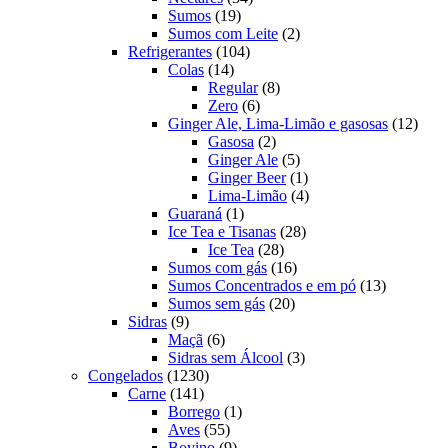
19
produtos
Sumos
19
produtos
2
Sumos com Leite
2
104
produtos
Refrigerantes
104
14
produtos
Colas
14
produtos
8
Regular
8
6
produtos
Zero
6
produtos
12
Ginger Ale, Lima-Limão e gasosas
12
2
produ
Gasosa
2
produtos
5
Ginger Ale
5
produtos
1
Ginger Beer
1
produto
4
Lima-Limão
4
1
produtos
Guaraná
1
produto
28
Ice Tea e Tisanas
28
28
produtos
Ice Tea
28
produtos
16
Sumos com gás
16
produtos
13
Sumos Concentrados e em pó
13
20
produtos
Sumos sem gás
20
9
produtos
Sidras
9
produtos
6
Maçã
6
produtos
3
Sidras sem Álcool
3
1230
produtos
Congelados
1230
141
produtos
Carne
141
produtos
1
Borrego
1
55
produto
Aves
55
produtos
9
Bovino
9