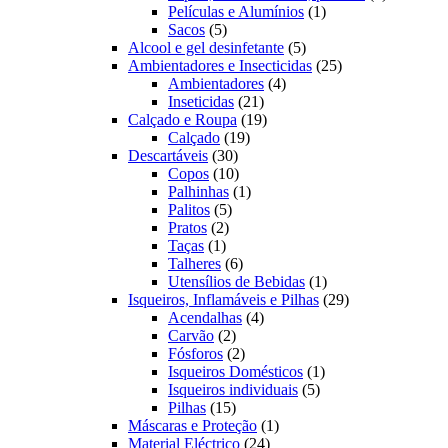
1
produto
Películas e Alumínios
1
5
produto
Sacos
5
produtos
5
Alcool e gel desinfetante
5
produtos
25
Ambientadores e Insecticidas
25
4
produtos
Ambientadores
4
21
produtos
Inseticidas
21
produtos
19
Calçado e Roupa
19
19
produtos
Calçado
19
30
produtos
Descartáveis
30
produtos
10
Copos
10
produtos
1
Palhinhas
1
5
produto
Palitos
5
2
produtos
Pratos
2
1
produtos
Taças
1
produto
6
Talheres
6
produtos
1
Utensílios de Bebidas
1
produto
29
Isqueiros, Inflamáveis e Pilhas
29
4
produtos
Acendalhas
4
2
produtos
Carvão
2
produtos
2
Fósforos
2
produtos
1
Isqueiros Domésticos
1
5
produto
Isqueiros individuais
5
15
produtos
Pilhas
15
produtos
1
Máscaras e Proteção
1
24
produto
Material Eléctrico
24