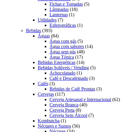
produtos
5
Fichas e Tomadas
5
18
produtos
Lâmpadas
18
1
produtos
Lanternas
1
7
produto
Utilidades
7
produtos
1
Esferográficas
1
393
produto
Bebidas
393
produtos
84
Águas
84
produtos
5
Água com gás
5
produtos
14
Água com sabores
14
48
produtos
Água sem gás
48
17
produtos
Água Tónica
17
produtos
14
Bebidas Energéticas
14
produtos
5
Bebidas Solúveis / Vending
5
1
produtos
Achocolatado
1
produto
3
Café e Descafeinado
3
3
produtos
Cafés
3
produtos
3
Bebidas de Café Prontas
3
117
produtos
Cervejas
117
produtos
62
Cerveja Artesanal e Internacional
62
40
produt
Cerveja Branca
40
8
produtos
Cerveja Preta
8
produtos
7
Cerveja Sem Álcool
7
1
produtos
Kombutcha
1
produto
56
Néctares e Sumos
56
34
produtos
Néctares
34