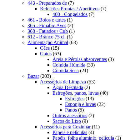
produto
7
443 - Preparados de
7
produtos
7
Refeições Prontas / Aperitivos
7
7
produtos
400 - Congelados
7
1
produtos
461 - Bolos e tartes
1
produto
2
365 - Fimabre Aves
2
produtos
1
368 - Fatiados / Cub
1
1
produto
612 - Branco 75 cl.
1
produto
63
Alimentação Animal
63
15
produtos
Cães
15
produtos
63
Gatos
63
produtos
3
Areia e Pérolas absorventes
3
39
produtos
Comida Húmida
39
21
produtos
Comida Seca
21
203
produtos
Bazar
203
produtos
53
Acessórios de Limpeza
53
2
produtos
Água Destilada
2
produtos
40
Esfregões, panos, luvas
40
13
produtos
Esfregões
13
produtos
22
Esponja e luvas
22
5
produtos
Panos
5
produtos
2
Outros acessórios
2
9
produtos
Sacos do Lixo
9
produtos
11
Acessórios para Cozinhar
11
4
produtos
Papeis e películas
4
produtos
1
Papéis, folha aluminio, pelicula
1