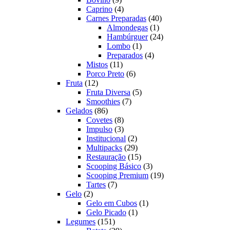
produtos
4
Caprino
4
produtos
40
Carnes Preparadas
40
1
produtos
Almondegas
1
produto
24
Hambúrguer
24
1
produtos
Lombo
1
produto
4
Preparados
4
11
produtos
Mistos
11
produtos
6
Porco Preto
6
12
produtos
Fruta
12
produtos
5
Fruta Diversa
5
7
produtos
Smoothies
7
86
produtos
Gelados
86
produtos
8
Covetes
8
produtos
3
Impulso
3
produtos
2
Institucional
2
produtos
29
Multipacks
29
produtos
15
Restauração
15
produtos
3
Scooping Básico
3
produtos
19
Scooping Premium
19
7
produtos
Tartes
7
2
produtos
Gelo
2
produtos
1
Gelo em Cubos
1
1
produto
Gelo Picado
1
151
produto
Legumes
151