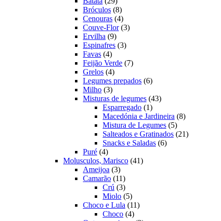
produtos
29
Batata
29
produtos
8
Bróculos
8
produtos
4
Cenouras
4
produtos
3
Couve-Flor
3
9
produtos
Ervilha
9
produtos
3
Espinafres
3
4
produtos
Favas
4
produtos
7
Feijão Verde
7
4
produtos
Grelos
4
produtos
6
Legumes prepados
6
3
produtos
Milho
3
produtos
43
Misturas de legumes
43
1
produtos
Esparregado
1
produto
8
Macedónia e Jardineira
8
5
produtos
Mistura de Legumes
5
produtos
21
Salteados e Gratinados
21
6
produtos
Snacks e Saladas
6
4
produtos
Puré
4
produtos
41
Molusculos, Marisco
41
3
produtos
Ameijoa
3
produtos
11
Camarão
11
produtos
3
Crú
3
produtos
5
Miolo
5
produtos
11
Choco e Lula
11
4
produtos
Choco
4