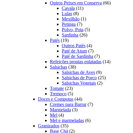
produtos
66
Outros Peixes em Conserva
66
11
produtos
Cavala
11
8
produtos
Lulas
8
produtos
1
Mexilhão
1
7
produto
Petinga
7
produtos
5
Polvo, Pota
5
26
produtos
Sardinha
26
19
produtos
Patés
19
produtos
4
Outros Patés
4
produtos
7
Paté de Atum
7
produtos
7
Paté de Sardinha
7
produtos
14
Refeições prontas enlatadas
14
38
produtos
Salsichas
38
produtos
9
Salsichas de Aves
9
produtos
25
Salsichas de Porco
25
2
produtos
Salsichas Vegetais
2
23
produtos
Tomate
23
produtos
5
Tremoço
5
produtos
44
Doces e Compotas
44
produtos
7
Cremes para Barrar
7
3
produtos
Marmelada
3
4
produtos
Mel
4
produtos
6
Mel e marmeladas
6
35
produtos
Granizados
35
produtos
2
Base Chá
2