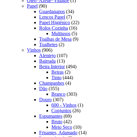
produto
1
Oleo*Azeite*Vinagre
1
90
produto
Papel
90
produtos
34
Guardanapos
34
7
produtos
Lenços Papel
7
produtos
22
Papel Higiénico
22
16
produtos
Rolos Cozinha
16
produtos
5
Multiusos
5
produtos
9
Toalhas de Mesa
9
2
produtos
Toalhetes
2
906
produtos
Vinhos
906
produtos
107
Alentejo
107
13
produtos
Bairrada
13
produtos
494
Beira Interior
494
2
produtos
Beiras
2
produtos
444
Tinto
444
4
produtos
Champanhes
4
355
produtos
Dão
355
produtos
303
Branco
303
307
produtos
Douro
307
produtos
1
600 - Vinhos
1
26
produto
Conjuntos
26
69
produtos
Espumantes
69
produtos
42
Bruto
42
produtos
10
Meio Seco
10
produtos
14
Frisantes, Adamado
14