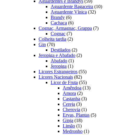
produtos
59
Aguardentes e Brandys
59
produtos
10
Aguardente Bagaceira
10
32
produtos
Aguardente Vínica
32
6
produtos
Brandy
6
produtos
6
Cachaça
6
produtos
7
Cognac, Armagnac, Grappa
7
7
produtos
Cognac
7
produtos
2
Colheita tardia
2
70
produtos
Gin
70
produtos
2
Destilados
2
produtos
2
Jeropiga e Abafado
2
1
produtos
Abafado
1
1
produto
Jeropiga
1
produto
55
Licores Estrangeiros
55
82
produtos
Licores Nacionais
82
produtos
55
Licor de Fruta
55
produtos
13
Amêndoa
13
2
produtos
Amora
2
produtos
3
Castanha
3
3
produtos
Cereja
3
produtos
1
Cherovia
1
produto
5
Ervas, Plantas
5
18
produtos
Ginja
18
1
produtos
Limão
1
produto
1
Medronho
1