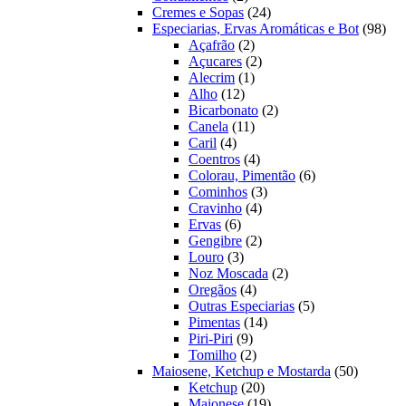
produtos
24
Cremes e Sopas
24
produtos
98
Especiarias, Ervas Aromáticas e Bot
98
2
prod
Açafrão
2
produtos
2
Açucares
2
1
produtos
Alecrim
1
12
produto
Alho
12
produtos
2
Bicarbonato
2
11
produtos
Canela
11
4
produtos
Caril
4
produtos
4
Coentros
4
produtos
6
Colorau, Pimentão
6
3
produtos
Cominhos
3
4
produtos
Cravinho
4
6
produtos
Ervas
6
produtos
2
Gengibre
2
3
produtos
Louro
3
produtos
2
Noz Moscada
2
4
produtos
Oregãos
4
produtos
5
Outras Especiarias
5
14
produtos
Pimentas
14
9
produtos
Piri-Piri
9
produtos
2
Tomilho
2
produtos
50
Maiosene, Ketchup e Mostarda
50
20
produtos
Ketchup
20
produtos
19
Maionese
19