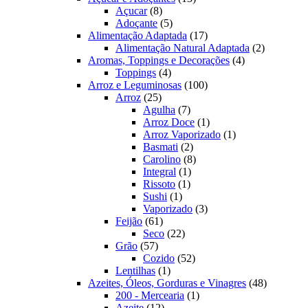
8
produtos
Açucar
8
produtos
5
Adoçante
5
produtos
17
Alimentação Adaptada
17
produtos
2
Alimentação Natural Adaptada
2
4
produtos
Aromas, Toppings e Decorações
4
4
produtos
Toppings
4
produtos
100
Arroz e Leguminosas
100
25
produtos
Arroz
25
produtos
7
Agulha
7
produtos
1
Arroz Doce
1
produto
1
Arroz Vaporizado
1
2
produto
Basmati
2
produtos
8
Carolino
8
1
produtos
Integral
1
1
produto
Rissoto
1
1
produto
Sushi
1
produto
3
Vaporizado
3
61
produtos
Feijão
61
produtos
22
Seco
22
57
produtos
Grão
57
produtos
52
Cozido
52
1
produtos
Lentilhas
1
produto
48
Azeites, Óleos, Gorduras e Vinagres
48
1
produtos
200 - Mercearia
1
12
produto
Azeite
12