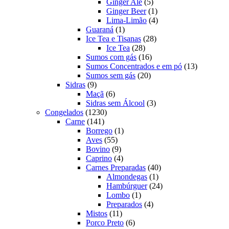
produtos
5
Ginger Ale
5
produtos
1
Ginger Beer
1
produto
4
Lima-Limão
4
1
produtos
Guaraná
1
produto
28
Ice Tea e Tisanas
28
28
produtos
Ice Tea
28
produtos
16
Sumos com gás
16
produtos
13
Sumos Concentrados e em pó
13
20
produtos
Sumos sem gás
20
9
produtos
Sidras
9
produtos
6
Maçã
6
produtos
3
Sidras sem Álcool
3
1230
produtos
Congelados
1230
141
produtos
Carne
141
produtos
1
Borrego
1
55
produto
Aves
55
produtos
9
Bovino
9
produtos
4
Caprino
4
produtos
40
Carnes Preparadas
40
1
produtos
Almondegas
1
produto
24
Hambúrguer
24
1
produtos
Lombo
1
produto
4
Preparados
4
11
produtos
Mistos
11
produtos
6
Porco Preto
6