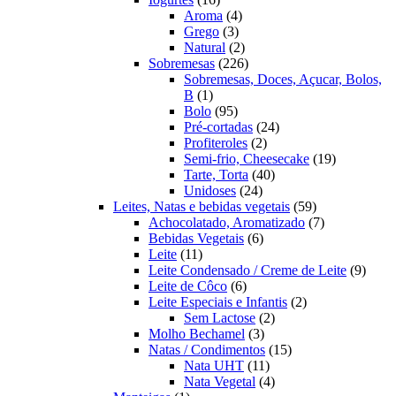
produtos
4
Aroma
4
3
produtos
Grego
3
produtos
2
Natural
2
produtos
226
Sobremesas
226
produtos
Sobremesas, Doces, Açucar, Bolos,
1
B
1
produto
95
Bolo
95
produtos
24
Pré-cortadas
24
2
produtos
Profiteroles
2
produtos
19
Semi-frio, Cheesecake
19
40
produtos
Tarte, Torta
40
24
produtos
Unidoses
24
produtos
59
Leites, Natas e bebidas vegetais
59
produtos
7
Achocolatado, Aromatizado
7
6
produtos
Bebidas Vegetais
6
11
produtos
Leite
11
produtos
9
Leite Condensado / Creme de Leite
9
6
produ
Leite de Côco
6
produtos
2
Leite Especiais e Infantis
2
2
produtos
Sem Lactose
2
3
produtos
Molho Bechamel
3
produtos
15
Natas / Condimentos
15
11
produtos
Nata UHT
11
produtos
4
Nata Vegetal
4