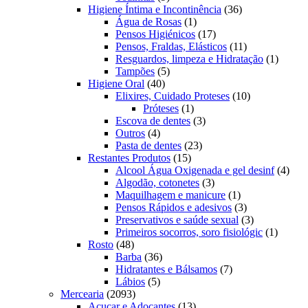
produtos
36
Higiene Íntima e Incontinência
36
1
produtos
Água de Rosas
1
produto
17
Pensos Higiénicos
17
produtos
11
Pensos, Fraldas, Elásticos
11
produtos
1
Resguardos, limpeza e Hidratação
1
5
produto
Tampões
5
40
produtos
Higiene Oral
40
produtos
10
Elixires, Cuidado Proteses
10
1
produtos
Próteses
1
produto
3
Escova de dentes
3
4
produtos
Outros
4
produtos
23
Pasta de dentes
23
15
produtos
Restantes Produtos
15
produtos
4
Alcool Água Oxigenada e gel desinf
4
3
prod
Algodão, cotonetes
3
produtos
1
Maquilhagem e manicure
1
produto
3
Pensos Rápidos e adesivos
3
produtos
3
Preservativos e saúde sexual
3
produtos
1
Primeiros socorros, soro fisiológic
1
48
produto
Rosto
48
produtos
36
Barba
36
produtos
7
Hidratantes e Bálsamos
7
5
produtos
Lábios
5
2093
produtos
Mercearia
2093
produtos
13
Açucar e Adoçantes
13