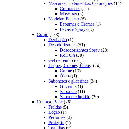
produtos
14
Máscaras, Tratamentos, Colorações
14
11
prod
Colorações
11
3
produtos
Máscaras
3
produtos
6
Modelar, Pentear
6
produtos
1
Espumas e Cremes
1
5
produto
Lacas e Sprays
5
173
produtos
Corpo
173
produtos
1
Depilação
1
produto
51
Desodorizantes
51
produtos
23
Desodorizantes Spray
23
28
produtos
Roll-On
28
61
produtos
Gel de banho
61
produtos
24
Loções, Cremes, Óleos,
24
19
produtos
Creme
19
1
produtos
Óleos
1
produto
34
Sabonetes e glicerinas
34
1
produtos
Glicerina
1
produto
11
Sabonete
11
produtos
20
Sabonete líquido
20
26
produtos
Criança, Bebé
26
5
produtos
Fraldas
5
1
produtos
Loção
1
produto
3
Perfumes
3
1
produtos
Proteção
1
produto
9
Toalhitas
9