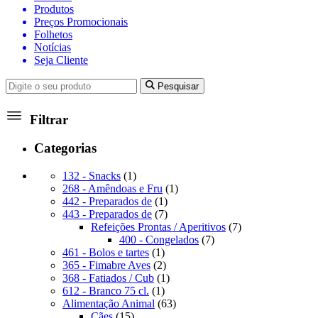
Produtos
Preços Promocionais
Folhetos
Notícias
Seja Cliente
Pesquisar
Filtrar
Categorias
1
132 - Snacks
1
produto
1
268 - Amêndoas e Fru
1
1
produto
442 - Preparados de
1
produto
7
443 - Preparados de
7
produtos
7
Refeições Prontas / Aperitivos
7
7
produtos
400 - Congelados
7
1
produtos
461 - Bolos e tartes
1
produto
2
365 - Fimabre Aves
2
produtos
1
368 - Fatiados / Cub
1
1
produto
612 - Branco 75 cl.
1
produto
63
Alimentação Animal
63
15
produtos
Cães
15