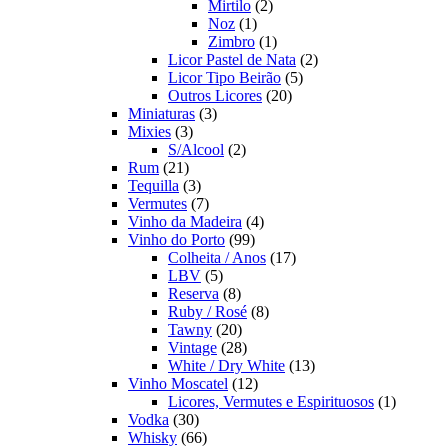
2
produto
Mirtilo
2
1
produtos
Noz
1
produto
1
Zimbro
1
produto
2
Licor Pastel de Nata
2
5
produtos
Licor Tipo Beirão
5
20
produtos
Outros Licores
20
3
produtos
Miniaturas
3
3
produtos
Mixies
3
produtos
2
S/Alcool
2
21
produtos
Rum
21
produtos
3
Tequilla
3
produtos
7
Vermutes
7
produtos
4
Vinho da Madeira
4
99
produtos
Vinho do Porto
99
produtos
17
Colheita / Anos
17
5
produtos
LBV
5
produtos
8
Reserva
8
produtos
8
Ruby / Rosé
8
20
produtos
Tawny
20
produtos
28
Vintage
28
produtos
13
White / Dry White
13
12
produtos
Vinho Moscatel
12
produtos
1
Licores, Vermutes e Espirituosos
1
30
produto
Vodka
30
produtos
66
Whisky
66