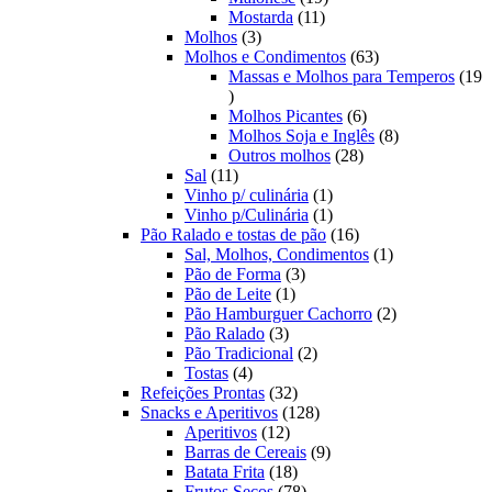
11
produtos
Mostarda
11
3
produtos
Molhos
3
produtos
63
Molhos e Condimentos
63
produtos
Massas e Molhos para Temperos
19
19
produtos
6
Molhos Picantes
6
produtos
8
Molhos Soja e Inglês
8
28
produtos
Outros molhos
28
11
produtos
Sal
11
produtos
1
Vinho p/ culinária
1
produto
1
Vinho p/Culinária
1
produto
16
Pão Ralado e tostas de pão
16
produtos
1
Sal, Molhos, Condimentos
1
3
produto
Pão de Forma
3
1
produtos
Pão de Leite
1
produto
2
Pão Hamburguer Cachorro
2
3
produtos
Pão Ralado
3
produtos
2
Pão Tradicional
2
4
produtos
Tostas
4
produtos
32
Refeições Prontas
32
produtos
128
Snacks e Aperitivos
128
12
produtos
Aperitivos
12
produtos
9
Barras de Cereais
9
18
produtos
Batata Frita
18
produtos
78
Frutos Secos
78