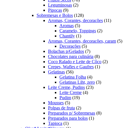
2
produtos
Leguminosas
2
9
produtos
Pipocas
9
produtos
128
Sobremesas e Bolos
128
produtos
11
Aromas, Corantes, decorações
11
5
produtos
Aromas
5
produtos
2
Caramelo, Toppings
2
1
produtos
Chantily
1
produto
5
Aromas, Corantes, decorações, caram
5
5
pro
Decorações
5
produtos
7
Bolachas p/Gelados
7
produtos
8
Chocolates para culinária
8
produtos
2
Coco Ralado e Leite de Côco
2
1
produtos
Crepes, Wafles e Gaufres
1
56
produto
Gelatinas
56
produtos
4
Gelatina Folha
4
produtos
3
Gelatinas Liht, zero
3
23
produtos
Leite Creme, Pudins
23
4
produtos
Leite Creme
4
19
produtos
Pudim
19
5
produtos
Mousses
5
produtos
2
Polpas de fruta
2
produtos
8
Preparados p/ Sobremesas
8
1
produtos
Preparados para bolos
1
1
produto
Tapioca
1