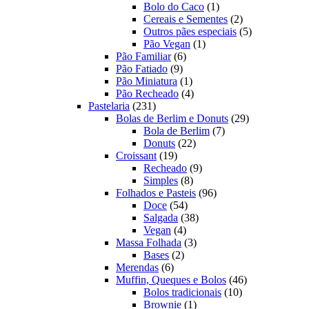
produtos
1
Bolo do Caco
1
produto
2
Cereais e Sementes
2
produtos
5
Outros pães especiais
5
1
produtos
Pão Vegan
1
6
produto
Pão Familiar
6
9
produtos
Pão Fatiado
9
produtos
1
Pão Miniatura
1
produto
4
Pão Recheado
4
231
produtos
Pastelaria
231
produtos
29
Bolas de Berlim e Donuts
29
7
produtos
Bola de Berlim
7
22
produtos
Donuts
22
19
produtos
Croissant
19
produtos
9
Recheado
9
8
produtos
Simples
8
produtos
96
Folhados e Pasteis
96
54
produtos
Doce
54
produtos
38
Salgada
38
4
produtos
Vegan
4
produtos
3
Massa Folhada
3
2
produtos
Bases
2
6
produtos
Merendas
6
produtos
46
Muffin, Queques e Bolos
46
10
produtos
Bolos tradicionais
10
1
produtos
Brownie
1