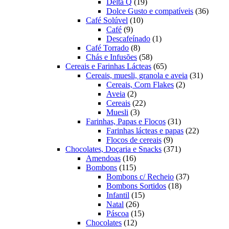
19
produtos
Delta Q
19
produtos
36
Dolce Gusto e compatíveis
36
10
produt
Café Solúvel
10
9
produtos
Café
9
produtos
1
Descafeínado
1
8
produto
Café Torrado
8
produtos
58
Chás e Infusões
58
produtos
65
Cereais e Farinhas Lácteas
65
produtos
31
Cereais, muesli, granola e aveia
31
2
produtos
Cereais, Corn Flakes
2
2
produtos
Aveia
2
produtos
22
Cereais
22
3
produtos
Muesli
3
produtos
31
Farinhas, Papas e Flocos
31
produtos
22
Farinhas lácteas e papas
22
9
produtos
Flocos de cereais
9
produtos
371
Chocolates, Doçaria e Snacks
371
16
produtos
Amendoas
16
produtos
115
Bombons
115
produtos
37
Bombons c/ Recheio
37
18
produtos
Bombons Sortidos
18
15
produtos
Infantil
15
26
produtos
Natal
26
produtos
15
Páscoa
15
12
produtos
Chocolates
12