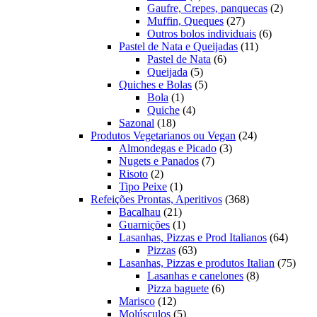
produto
2
Gaufre, Crepes, panquecas
2
27
produto
Muffin, Queques
27
produtos
6
Outros bolos individuais
6
11
produtos
Pastel de Nata e Queijadas
11
6
produtos
Pastel de Nata
6
5
produtos
Queijada
5
produtos
5
Quiches e Bolas
5
1
produtos
Bola
1
produto
4
Quiche
4
18
produtos
Sazonal
18
produtos
24
Produtos Vegetarianos ou Vegan
24
3
produtos
Almondegas e Picado
3
7
produtos
Nugets e Panados
7
2
produtos
Risoto
2
produtos
1
Tipo Peixe
1
produto
368
Refeições Prontas, Aperitivos
368
21
produtos
Bacalhau
21
produtos
1
Guarnições
1
produto
64
Lasanhas, Pizzas e Prod Italianos
64
63
produt
Pizzas
63
produtos
75
Lasanhas, Pizzas e produtos Italian
75
8
produ
Lasanhas e canelones
8
6
produtos
Pizza baguete
6
12
produtos
Marisco
12
produtos
5
Molúsculos
5