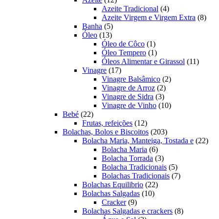
produtos
4
Azeite Tradicional
4
produtos
8
Azeite Virgem e Virgem Extra
8
5
prod
Banha
5
13
produtos
Óleo
13
produtos
1
Óleo de Côco
1
produto
1
Óleo Tempero
1
produto
11
Óleos Alimentar e Girassol
11
17
produt
Vinagre
17
produtos
2
Vinagre Balsâmico
2
2
produtos
Vinagre de Arroz
2
3
produtos
Vinagre de Sidra
3
produtos
10
Vinagre de Vinho
10
22
produtos
Bebé
22
produtos
12
Frutas, refeições
12
produtos
203
Bolachas, Bolos e Biscoitos
203
produtos
22
Bolacha Maria, Manteiga, Tostada e
22
6
prod
Bolacha Maria
6
produtos
3
Bolacha Torrada
3
produtos
5
Bolacha Tradicionais
5
produtos
7
Bolachas Tradicionais
7
22
produtos
Bolachas Equilibrio
22
10
produtos
Bolachas Salgadas
10
9
produtos
Cracker
9
produtos
8
Bolachas Salgadas e crackers
8