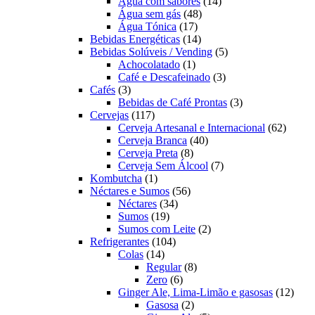
produtos
14
Água com sabores
14
48
produtos
Água sem gás
48
17
produtos
Água Tónica
17
produtos
14
Bebidas Energéticas
14
produtos
5
Bebidas Solúveis / Vending
5
1
produtos
Achocolatado
1
produto
3
Café e Descafeinado
3
3
produtos
Cafés
3
produtos
3
Bebidas de Café Prontas
3
117
produtos
Cervejas
117
produtos
62
Cerveja Artesanal e Internacional
62
40
produt
Cerveja Branca
40
8
produtos
Cerveja Preta
8
produtos
7
Cerveja Sem Álcool
7
1
produtos
Kombutcha
1
produto
56
Néctares e Sumos
56
34
produtos
Néctares
34
19
produtos
Sumos
19
produtos
2
Sumos com Leite
2
104
produtos
Refrigerantes
104
14
produtos
Colas
14
produtos
8
Regular
8
6
produtos
Zero
6
produtos
12
Ginger Ale, Lima-Limão e gasosas
12
2
produ
Gasosa
2