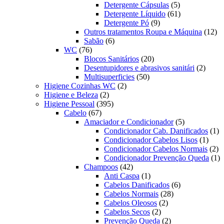
produtos
5
Detergente Cápsulas
5
produtos
61
Detergente Líquido
61
9
produtos
Detergente Pó
9
produtos
12
Outros tratamentos Roupa e Máquina
12
6
pr
Sabão
6
76
produtos
WC
76
produtos
20
Blocos Sanitários
20
produtos
2
Desentupidores e abrasivos sanitári
2
50
produt
Multisuperficies
50
2
produtos
Higiene Cozinhas WC
2
2
produtos
Higiene e Beleza
2
produtos
395
Higiene Pessoal
395
67
produtos
Cabelo
67
produtos
5
Amaciador e Condicionador
5
produtos
1
Condicionador Cab. Danificados
1
1
pr
Condicionador Cabelos Lisos
1
produ
2
Condicionador Cabelos Normais
2
pr
1
Condicionador Prevenção Queda
1
42
pr
Champoos
42
produtos
1
Anti Caspa
1
produto
6
Cabelos Danificados
6
28
produtos
Cabelos Normais
28
2
produtos
Cabelos Oleosos
2
2
produtos
Cabelos Secos
2
produtos
2
Prevenção Queda
2