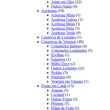
22
produtos
Atum em Óleo
22
4
produtos
Outros Atuns
4
19
produtos
Azeitonas
19
produtos
1
Azeirona Mista
1
produto
1
Azeitona Galega
1
3
produto
Azeitona Mista
3
5
produtos
Azeitona Preta
5
produtos
9
Azeitona Verde
9
produtos
1
Conserva de Legumes
1
produto
48
Conservas de Vegetais
48
produtos
4
Cogumelos Inteiros
4
produtos
5
Cogumelos Laminados
5
1
produtos
Ervilhas
1
produto
1
Espargos
1
produto
2
Milho Doce
2
produtos
22
Outros Legumes
22
5
produtos
Pickles
5
produtos
6
Pimentos
6
produtos
1
Vegetais em Vinagre
1
15
produto
Frutas em Calda
15
5
produtos
Ananás
5
produtos
1
Cocktail
1
produto
2
Outras Frutas
2
5
produtos
Pêssego
5
produtos
2
Polpa de Fruta
2