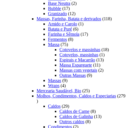
produtos
2
Base Neutra
2
17
produtos
Bubble
17
produtos
12
Granizado
12
produtos
118
Massas, Farinha, Batata e derivados
118
1
produtos
Amido e Carolo
1
6
produto
Batata e Puré
6
produtos
17
Farinha e Sêmola
17
8
produtos
Fermentos
8
75
produtos
Massa
75
produtos
18
Cotovelos e massinhas
18
1
produtos
Cotovelos, massinhas
1
13
produto
Espirais e Macarrão
13
11
produtos
Massa Esparguete
11
produtos
2
Massas com vegetais
2
9
produtos
Outras Massas
9
9
produtos
Massas
9
4
produtos
Wraps
4
produtos
25
Mercearia Saudável, Bio
25
produtos
Molhos, Condimentos, Caldos e Especiarias
279
279
produtos
29
Caldos
29
produtos
8
Caldos de Carne
8
produtos
13
Caldos de Galinha
13
8
produtos
Outros caldos
8
2
produtos
Condimentos
2