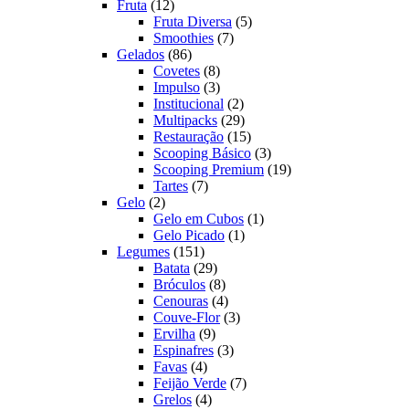
12
produtos
Fruta
12
produtos
5
Fruta Diversa
5
7
produtos
Smoothies
7
86
produtos
Gelados
86
produtos
8
Covetes
8
produtos
3
Impulso
3
produtos
2
Institucional
2
produtos
29
Multipacks
29
produtos
15
Restauração
15
produtos
3
Scooping Básico
3
produtos
19
Scooping Premium
19
7
produtos
Tartes
7
2
produtos
Gelo
2
produtos
1
Gelo em Cubos
1
1
produto
Gelo Picado
1
151
produto
Legumes
151
produtos
29
Batata
29
produtos
8
Bróculos
8
produtos
4
Cenouras
4
produtos
3
Couve-Flor
3
9
produtos
Ervilha
9
produtos
3
Espinafres
3
4
produtos
Favas
4
produtos
7
Feijão Verde
7
4
produtos
Grelos
4