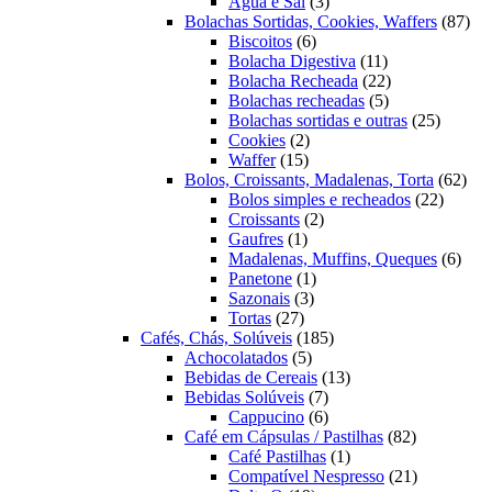
3
produtos
Água e Sal
3
produtos
87
Bolachas Sortidas, Cookies, Waffers
87
6
pro
Biscoitos
6
produtos
11
Bolacha Digestiva
11
produtos
22
Bolacha Recheada
22
5
produtos
Bolachas recheadas
5
produtos
25
Bolachas sortidas e outras
25
2
produto
Cookies
2
15
produtos
Waffer
15
produtos
62
Bolos, Croissants, Madalenas, Torta
62
22
prod
Bolos simples e recheados
22
2
produto
Croissants
2
1
produtos
Gaufres
1
produto
6
Madalenas, Muffins, Queques
6
1
prod
Panetone
1
3
produto
Sazonais
3
27
produtos
Tortas
27
produtos
185
Cafés, Chás, Solúveis
185
5
produtos
Achocolatados
5
produtos
13
Bebidas de Cereais
13
7
produtos
Bebidas Solúveis
7
produtos
6
Cappucino
6
produtos
82
Café em Cápsulas / Pastilhas
82
1
produtos
Café Pastilhas
1
produto
21
Compatível Nespresso
21