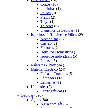
produtos
10
Copos
10
produtos
1
Palhinhas
1
5
produto
Palitos
5
2
produtos
Pratos
2
1
produtos
Taças
1
produto
6
Talheres
6
produtos
1
Utensílios de Bebidas
1
produto
29
Isqueiros, Inflamáveis e Pilhas
29
4
produtos
Acendalhas
4
2
produtos
Carvão
2
produtos
2
Fósforos
2
produtos
1
Isqueiros Domésticos
1
5
produto
Isqueiros individuais
5
15
produtos
Pilhas
15
produtos
1
Máscaras e Proteção
1
24
produto
Material Eléctrico
24
produtos
5
Fichas e Tomadas
5
18
produtos
Lâmpadas
18
1
produtos
Lanternas
1
7
produto
Utilidades
7
produtos
1
Esferográficas
1
393
produto
Bebidas
393
produtos
84
Águas
84
produtos
5
Água com gás
5