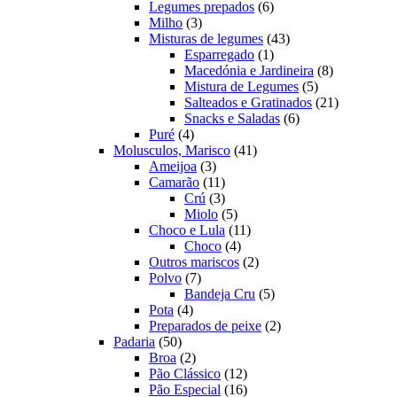
produtos
6
Legumes prepados
6
3
produtos
Milho
3
produtos
43
Misturas de legumes
43
1
produtos
Esparregado
1
produto
8
Macedónia e Jardineira
8
5
produtos
Mistura de Legumes
5
produtos
21
Salteados e Gratinados
21
6
produtos
Snacks e Saladas
6
4
produtos
Puré
4
produtos
41
Molusculos, Marisco
41
3
produtos
Ameijoa
3
produtos
11
Camarão
11
produtos
3
Crú
3
produtos
5
Miolo
5
produtos
11
Choco e Lula
11
4
produtos
Choco
4
produtos
2
Outros mariscos
2
7
produtos
Polvo
7
produtos
5
Bandeja Cru
5
4
produtos
Pota
4
produtos
2
Preparados de peixe
2
50
produtos
Padaria
50
produtos
2
Broa
2
produtos
12
Pão Clássico
12
produtos
16
Pão Especial
16