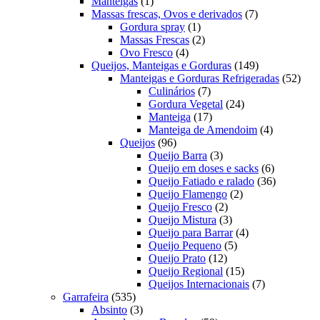
1
produtos
Manteigas
1
produto
7
Massas frescas, Ovos e derivados
7
1
produtos
Gordura spray
1
produto
2
Massas Frescas
2
4
produtos
Ovo Fresco
4
produtos
149
Queijos, Manteigas e Gorduras
149
produtos
52
Manteigas e Gorduras Refrigeradas
52
7
prod
Culinários
7
produtos
24
Gordura Vegetal
24
17
produtos
Manteiga
17
produtos
4
Manteiga de Amendoim
4
96
produtos
Queijos
96
produtos
3
Queijo Barra
3
produtos
6
Queijo em doses e sacks
6
produtos
36
Queijo Fatiado e ralado
36
2
produtos
Queijo Flamengo
2
2
produtos
Queijo Fresco
2
produtos
3
Queijo Mistura
3
produtos
4
Queijo para Barrar
4
5
produtos
Queijo Pequeno
5
12
produtos
Queijo Prato
12
produtos
15
Queijo Regional
15
produtos
7
Queijos Internacionais
7
535
produtos
Garrafeira
535
produtos
3
Absinto
3