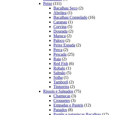
111
produtos
Peixe
111
produtos
2
Bacalhau Seco
2
1
produtos
Abrótea
1
produto
16
Bacalhau Congelado
16
1
produtos
Carapau
1
5
produto
Corvina
5
produtos
2
Dourada
2
2
produtos
Maruca
2
2
produtos
Paloco
2
produtos
2
Peixe Espada
2
2
produtos
Perca
2
produtos
25
Pescada
25
2
produtos
Raia
2
produtos
6
Red Fish
6
1
produtos
Robalo
1
produto
5
Salmão
5
1
produtos
Solha
1
produto
2
Tamboril
2
produtos
2
Tintureira
2
produtos
75
Rissois e Salgados
75
3
produtos
Chamuças
3
3
produtos
Croquetes
3
produtos
12
Empadas e Pasteis
12
8
produtos
Panados
8
produtos
17
Pastéis e pataniscas Bacalhau
17