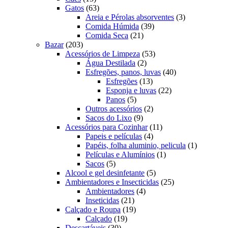
produtos
63
Gatos
63
produtos
3
Areia e Pérolas absorventes
3
39
produtos
Comida Húmida
39
21
produtos
Comida Seca
21
203
produtos
Bazar
203
produtos
53
Acessórios de Limpeza
53
2
produtos
Água Destilada
2
produtos
40
Esfregões, panos, luvas
40
13
produtos
Esfregões
13
produtos
22
Esponja e luvas
22
5
produtos
Panos
5
produtos
2
Outros acessórios
2
9
produtos
Sacos do Lixo
9
produtos
11
Acessórios para Cozinhar
11
4
produtos
Papeis e películas
4
produtos
1
Papéis, folha aluminio, pelicula
1
1
produto
Películas e Alumínios
1
5
produto
Sacos
5
produtos
5
Alcool e gel desinfetante
5
produtos
25
Ambientadores e Insecticidas
25
4
produtos
Ambientadores
4
21
produtos
Inseticidas
21
produtos
19
Calçado e Roupa
19
19
produtos
Calçado
19
30
produtos
Descartáveis
30