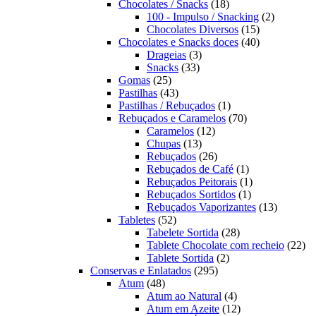
produtos
18
Chocolates / Snacks
18
produtos
2
100 - Impulso / Snacking
2
15
produtos
Chocolates Diversos
15
produtos
40
Chocolates e Snacks doces
40
3
produtos
Drageias
3
33
produtos
Snacks
33
25
produtos
Gomas
25
produtos
43
Pastilhas
43
produtos
1
Pastilhas / Rebuçados
1
produto
70
Rebuçados e Caramelos
70
12
produtos
Caramelos
12
13
produtos
Chupas
13
produtos
26
Rebuçados
26
produtos
1
Rebuçados de Café
1
produto
1
Rebuçados Peitorais
1
1
produto
Rebuçados Sortidos
1
produto
13
Rebuçados Vaporizantes
13
52
produtos
Tabletes
52
produtos
28
Tabelete Sortida
28
produtos
22
Tablete Chocolate com recheio
22
2
pro
Tablete Sortida
2
295
produtos
Conservas e Enlatados
295
48
produtos
Atum
48
produtos
4
Atum ao Natural
4
produtos
12
Atum em Azeite
12