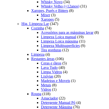
produtos
34
Whisky Novo
34
produtos
31
Whisky Velho (+12anos)
31
8
produtos
Xaropes, Purés e Bitters
8
3
produtos
Mixer
3
produtos
5
Xaropes
5
347
produtos
Hig. Limpeza Lar
347
74
produtos
Cozinha
74
produtos
8
Acessórios para as máquinas lavar
8
19
produt
Limpeza Loiça manual
19
produtos
11
Limpeza Loiça máquina
11
produtos
9
Limpeza Multisuperficies
9
12
produtos
Tira gorduras
12
4
produtos
Limpeza
4
produtos
106
Restantes áreas
106
produtos
5
Ceras e óleos
5
40
produtos
Lava Tudo
40
produtos
4
Limpa Vidros
4
20
produtos
Lixívias
20
produtos
1
Madeiras e Moveis
1
8
produto
Metais
8
produtos
1
Vidros
1
118
produto
Roupa
118
produtos
22
Amaciador
22
produtos
4
Detergente Manual Pó
4
76
produtos
Detergente Máquina
76