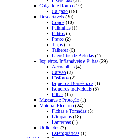
Inseticidas
21
produtos
19
Calçado e Roupa
19
19
produtos
Calçado
19
30
produtos
Descartáveis
30
produtos
10
Copos
10
produtos
1
Palhinhas
1
5
produto
Palitos
5
2
produtos
Pratos
2
1
produtos
Taças
1
produto
6
Talheres
6
produtos
1
Utensílios de Bebidas
1
produto
29
Isqueiros, Inflamáveis e Pilhas
29
4
produtos
Acendalhas
4
2
produtos
Carvão
2
produtos
2
Fósforos
2
produtos
1
Isqueiros Domésticos
1
5
produto
Isqueiros individuais
5
15
produtos
Pilhas
15
produtos
1
Máscaras e Proteção
1
24
produto
Material Eléctrico
24
produtos
5
Fichas e Tomadas
5
18
produtos
Lâmpadas
18
1
produtos
Lanternas
1
7
produto
Utilidades
7
produtos
1
Esferográficas
1