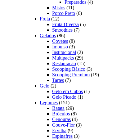
produto
4
Preparados
4
11
produtos
Mistos
11
produtos
6
Porco Preto
6
12
produtos
Fruta
12
produtos
5
Fruta Diversa
5
7
produtos
Smoothies
7
86
produtos
Gelados
86
produtos
8
Covetes
8
produtos
3
Impulso
3
produtos
2
Institucional
2
produtos
29
Multipacks
29
produtos
15
Restauração
15
produtos
3
Scooping Básico
3
produtos
19
Scooping Premium
19
7
produtos
Tartes
7
2
produtos
Gelo
2
produtos
1
Gelo em Cubos
1
1
produto
Gelo Picado
1
151
produto
Legumes
151
produtos
29
Batata
29
produtos
8
Bróculos
8
produtos
4
Cenouras
4
produtos
3
Couve-Flor
3
9
produtos
Ervilha
9
produtos
3
Espinafres
3