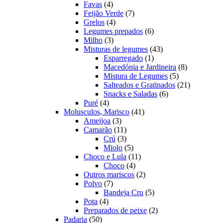
4
produtos
Favas
4
produtos
7
Feijão Verde
7
4
produtos
Grelos
4
produtos
6
Legumes prepados
6
3
produtos
Milho
3
produtos
43
Misturas de legumes
43
1
produtos
Esparregado
1
produto
8
Macedónia e Jardineira
8
5
produtos
Mistura de Legumes
5
produtos
21
Salteados e Gratinados
21
6
produtos
Snacks e Saladas
6
4
produtos
Puré
4
produtos
41
Molusculos, Marisco
41
3
produtos
Ameijoa
3
produtos
11
Camarão
11
produtos
3
Crú
3
produtos
5
Miolo
5
produtos
11
Choco e Lula
11
4
produtos
Choco
4
produtos
2
Outros mariscos
2
7
produtos
Polvo
7
produtos
5
Bandeja Cru
5
4
produtos
Pota
4
produtos
2
Preparados de peixe
2
50
produtos
Padaria
50