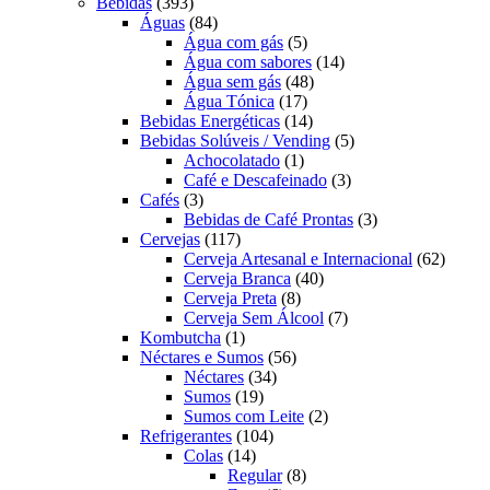
393
produto
Bebidas
393
produtos
84
Águas
84
produtos
5
Água com gás
5
produtos
14
Água com sabores
14
48
produtos
Água sem gás
48
17
produtos
Água Tónica
17
produtos
14
Bebidas Energéticas
14
produtos
5
Bebidas Solúveis / Vending
5
1
produtos
Achocolatado
1
produto
3
Café e Descafeinado
3
3
produtos
Cafés
3
produtos
3
Bebidas de Café Prontas
3
117
produtos
Cervejas
117
produtos
62
Cerveja Artesanal e Internacional
62
40
produt
Cerveja Branca
40
8
produtos
Cerveja Preta
8
produtos
7
Cerveja Sem Álcool
7
1
produtos
Kombutcha
1
produto
56
Néctares e Sumos
56
34
produtos
Néctares
34
19
produtos
Sumos
19
produtos
2
Sumos com Leite
2
104
produtos
Refrigerantes
104
14
produtos
Colas
14
produtos
8
Regular
8