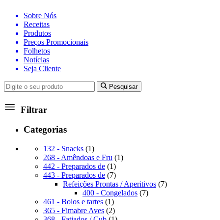
Sobre Nós
Receitas
Produtos
Preços Promocionais
Folhetos
Notícias
Seja Cliente
Pesquisar
Filtrar
Categorias
1
132 - Snacks
1
produto
1
268 - Amêndoas e Fru
1
1
produto
442 - Preparados de
1
produto
7
443 - Preparados de
7
produtos
7
Refeições Prontas / Aperitivos
7
7
produtos
400 - Congelados
7
1
produtos
461 - Bolos e tartes
1
produto
2
365 - Fimabre Aves
2
produtos
1
368 - Fatiados / Cub
1