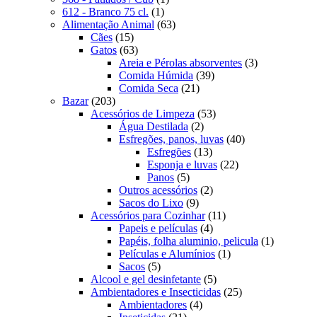
1
produto
612 - Branco 75 cl.
1
produto
63
Alimentação Animal
63
15
produtos
Cães
15
produtos
63
Gatos
63
produtos
3
Areia e Pérolas absorventes
3
39
produtos
Comida Húmida
39
21
produtos
Comida Seca
21
203
produtos
Bazar
203
produtos
53
Acessórios de Limpeza
53
2
produtos
Água Destilada
2
produtos
40
Esfregões, panos, luvas
40
13
produtos
Esfregões
13
produtos
22
Esponja e luvas
22
5
produtos
Panos
5
produtos
2
Outros acessórios
2
9
produtos
Sacos do Lixo
9
produtos
11
Acessórios para Cozinhar
11
4
produtos
Papeis e películas
4
produtos
1
Papéis, folha aluminio, pelicula
1
1
produto
Películas e Alumínios
1
5
produto
Sacos
5
produtos
5
Alcool e gel desinfetante
5
produtos
25
Ambientadores e Insecticidas
25
4
produtos
Ambientadores
4
21
produtos