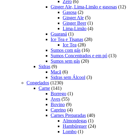
6
produtos
Zero
6
produtos
12
Ginger Ale, Lima-Limão e gasosas
12
2
produ
Gasosa
2
produtos
5
Ginger Ale
5
produtos
1
Ginger Beer
1
produto
4
Lima-Limão
4
1
produtos
Guaraná
1
produto
28
Ice Tea e Tisanas
28
28
produtos
Ice Tea
28
produtos
16
Sumos com gás
16
produtos
13
Sumos Concentrados e em pó
13
20
produtos
Sumos sem gás
20
9
produtos
Sidras
9
produtos
6
Maçã
6
produtos
3
Sidras sem Álcool
3
1230
produtos
Congelados
1230
141
produtos
Carne
141
produtos
1
Borrego
1
55
produto
Aves
55
produtos
9
Bovino
9
produtos
4
Caprino
4
produtos
40
Carnes Preparadas
40
1
produtos
Almondegas
1
produto
24
Hambúrguer
24
1
produtos
Lombo
1