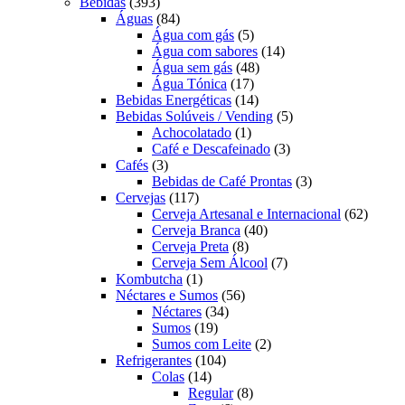
393
produto
Bebidas
393
produtos
84
Águas
84
produtos
5
Água com gás
5
produtos
14
Água com sabores
14
48
produtos
Água sem gás
48
17
produtos
Água Tónica
17
produtos
14
Bebidas Energéticas
14
produtos
5
Bebidas Solúveis / Vending
5
1
produtos
Achocolatado
1
produto
3
Café e Descafeinado
3
3
produtos
Cafés
3
produtos
3
Bebidas de Café Prontas
3
117
produtos
Cervejas
117
produtos
62
Cerveja Artesanal e Internacional
62
40
produt
Cerveja Branca
40
8
produtos
Cerveja Preta
8
produtos
7
Cerveja Sem Álcool
7
1
produtos
Kombutcha
1
produto
56
Néctares e Sumos
56
34
produtos
Néctares
34
19
produtos
Sumos
19
produtos
2
Sumos com Leite
2
104
produtos
Refrigerantes
104
14
produtos
Colas
14
produtos
8
Regular
8