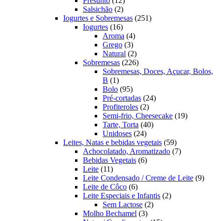
Presunto
12
2
produtos
Salsichão
2
produtos
251
Iogurtes e Sobremesas
251
16
produtos
Iogurtes
16
produtos
4
Aroma
4
3
produtos
Grego
3
produtos
2
Natural
2
produtos
226
Sobremesas
226
produtos
Sobremesas, Doces, Açucar, Bolos,
1
B
1
produto
95
Bolo
95
produtos
24
Pré-cortadas
24
2
produtos
Profiteroles
2
produtos
19
Semi-frio, Cheesecake
19
40
produtos
Tarte, Torta
40
24
produtos
Unidoses
24
produtos
59
Leites, Natas e bebidas vegetais
59
produtos
7
Achocolatado, Aromatizado
7
6
produtos
Bebidas Vegetais
6
11
produtos
Leite
11
produtos
9
Leite Condensado / Creme de Leite
9
6
produ
Leite de Côco
6
produtos
2
Leite Especiais e Infantis
2
2
produtos
Sem Lactose
2
3
produtos
Molho Bechamel
3