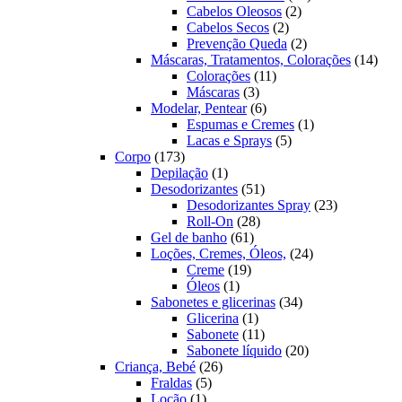
2
produtos
Cabelos Oleosos
2
2
produtos
Cabelos Secos
2
produtos
2
Prevenção Queda
2
produtos
14
Máscaras, Tratamentos, Colorações
14
11
prod
Colorações
11
3
produtos
Máscaras
3
produtos
6
Modelar, Pentear
6
produtos
1
Espumas e Cremes
1
5
produto
Lacas e Sprays
5
173
produtos
Corpo
173
produtos
1
Depilação
1
produto
51
Desodorizantes
51
produtos
23
Desodorizantes Spray
23
28
produtos
Roll-On
28
61
produtos
Gel de banho
61
produtos
24
Loções, Cremes, Óleos,
24
19
produtos
Creme
19
1
produtos
Óleos
1
produto
34
Sabonetes e glicerinas
34
1
produtos
Glicerina
1
produto
11
Sabonete
11
produtos
20
Sabonete líquido
20
26
produtos
Criança, Bebé
26
5
produtos
Fraldas
5
1
produtos
Loção
1