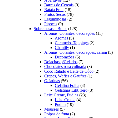
Aperitivos
12
produtos
9
Barras de Cereais
9
18
produtos
Batata Frita
18
produtos
78
Frutos Secos
78
2
produtos
Leguminosas
2
9
produtos
Pipocas
9
produtos
128
Sobremesas e Bolos
128
produtos
11
Aromas, Corantes, decorações
11
5
produtos
Aromas
5
produtos
2
Caramelo, Toppings
2
1
produtos
Chantily
1
produto
5
Aromas, Corantes, decorações, caram
5
5
pro
Decorações
5
produtos
7
Bolachas p/Gelados
7
produtos
8
Chocolates para culinária
8
produtos
2
Coco Ralado e Leite de Côco
2
1
produtos
Crepes, Wafles e Gaufres
1
56
produto
Gelatinas
56
produtos
4
Gelatina Folha
4
produtos
3
Gelatinas Liht, zero
3
23
produtos
Leite Creme, Pudins
23
4
produtos
Leite Creme
4
19
produtos
Pudim
19
5
produtos
Mousses
5
produtos
2
Polpas de fruta
2