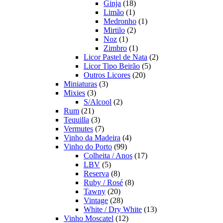
18
produtos
Ginja
18
1
produtos
Limão
1
produto
1
Medronho
1
2
produto
Mirtilo
2
1
produtos
Noz
1
produto
1
Zimbro
1
produto
2
Licor Pastel de Nata
2
5
produtos
Licor Tipo Beirão
5
20
produtos
Outros Licores
20
3
produtos
Miniaturas
3
3
produtos
Mixies
3
produtos
2
S/Alcool
2
21
produtos
Rum
21
produtos
3
Tequilla
3
produtos
7
Vermutes
7
produtos
4
Vinho da Madeira
4
99
produtos
Vinho do Porto
99
produtos
17
Colheita / Anos
17
5
produtos
LBV
5
produtos
8
Reserva
8
produtos
8
Ruby / Rosé
8
20
produtos
Tawny
20
produtos
28
Vintage
28
produtos
13
White / Dry White
13
12
produtos
Vinho Moscatel
12