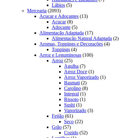
5
produtos
Lábios
5
2093
produtos
Mercearia
2093
produtos
13
Açucar e Adoçantes
13
8
produtos
Açucar
8
produtos
5
Adoçante
5
produtos
17
Alimentação Adaptada
17
produtos
2
Alimentação Natural Adaptada
2
4
produtos
Aromas, Toppings e Decorações
4
4
produtos
Toppings
4
produtos
100
Arroz e Leguminosas
100
25
produtos
Arroz
25
produtos
7
Agulha
7
produtos
1
Arroz Doce
1
produto
1
Arroz Vaporizado
1
2
produto
Basmati
2
produtos
8
Carolino
8
1
produtos
Integral
1
1
produto
Rissoto
1
1
produto
Sushi
1
produto
3
Vaporizado
3
61
produtos
Feijão
61
produtos
22
Seco
22
57
produtos
Grão
57
produtos
52
Cozido
52
1
produtos