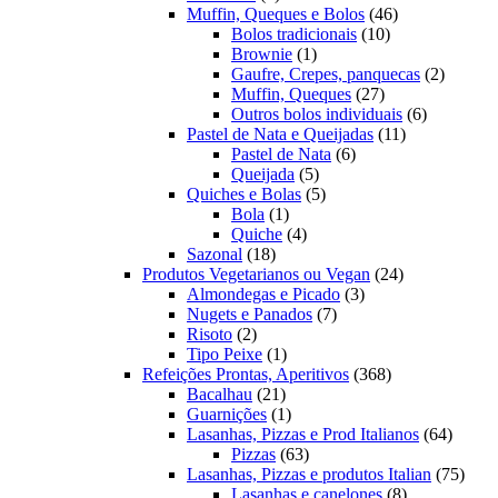
produtos
46
Muffin, Queques e Bolos
46
10
produtos
Bolos tradicionais
10
1
produtos
Brownie
1
produto
2
Gaufre, Crepes, panquecas
2
27
produto
Muffin, Queques
27
produtos
6
Outros bolos individuais
6
11
produtos
Pastel de Nata e Queijadas
11
6
produtos
Pastel de Nata
6
5
produtos
Queijada
5
produtos
5
Quiches e Bolas
5
1
produtos
Bola
1
produto
4
Quiche
4
18
produtos
Sazonal
18
produtos
24
Produtos Vegetarianos ou Vegan
24
3
produtos
Almondegas e Picado
3
7
produtos
Nugets e Panados
7
2
produtos
Risoto
2
produtos
1
Tipo Peixe
1
produto
368
Refeições Prontas, Aperitivos
368
21
produtos
Bacalhau
21
produtos
1
Guarnições
1
produto
64
Lasanhas, Pizzas e Prod Italianos
64
63
produt
Pizzas
63
produtos
75
Lasanhas, Pizzas e produtos Italian
75
8
produ
Lasanhas e canelones
8