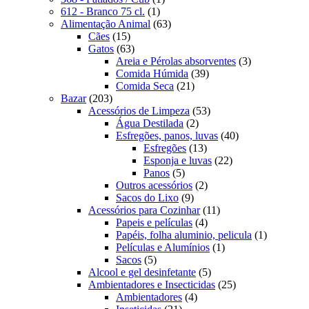
1
produto
612 - Branco 75 cl.
1
produto
63
Alimentação Animal
63
15
produtos
Cães
15
produtos
63
Gatos
63
produtos
3
Areia e Pérolas absorventes
3
39
produtos
Comida Húmida
39
21
produtos
Comida Seca
21
203
produtos
Bazar
203
produtos
53
Acessórios de Limpeza
53
2
produtos
Água Destilada
2
produtos
40
Esfregões, panos, luvas
40
13
produtos
Esfregões
13
produtos
22
Esponja e luvas
22
5
produtos
Panos
5
produtos
2
Outros acessórios
2
9
produtos
Sacos do Lixo
9
produtos
11
Acessórios para Cozinhar
11
4
produtos
Papeis e películas
4
produtos
1
Papéis, folha aluminio, pelicula
1
1
produto
Películas e Alumínios
1
5
produto
Sacos
5
produtos
5
Alcool e gel desinfetante
5
produtos
25
Ambientadores e Insecticidas
25
4
produtos
Ambientadores
4
21
produtos