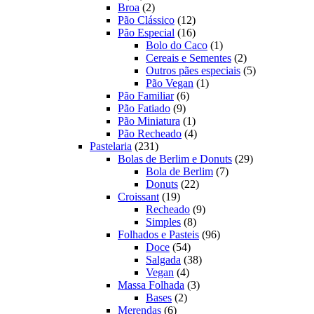
produtos
2
Broa
2
produtos
12
Pão Clássico
12
produtos
16
Pão Especial
16
produtos
1
Bolo do Caco
1
produto
2
Cereais e Sementes
2
produtos
5
Outros pães especiais
5
1
produtos
Pão Vegan
1
6
produto
Pão Familiar
6
9
produtos
Pão Fatiado
9
produtos
1
Pão Miniatura
1
produto
4
Pão Recheado
4
231
produtos
Pastelaria
231
produtos
29
Bolas de Berlim e Donuts
29
7
produtos
Bola de Berlim
7
22
produtos
Donuts
22
19
produtos
Croissant
19
produtos
9
Recheado
9
8
produtos
Simples
8
produtos
96
Folhados e Pasteis
96
54
produtos
Doce
54
produtos
38
Salgada
38
4
produtos
Vegan
4
produtos
3
Massa Folhada
3
2
produtos
Bases
2
6
produtos
Merendas
6