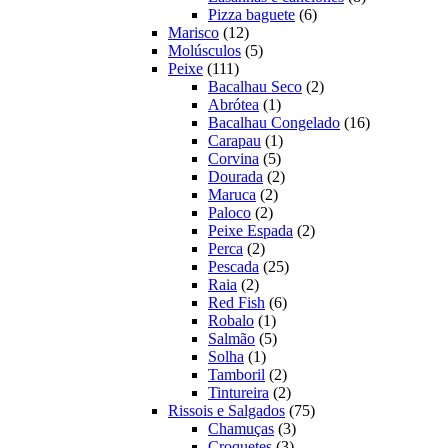
6
produtos
Pizza baguete
6
12
produtos
Marisco
12
produtos
5
Molúsculos
5
111
produtos
Peixe
111
produtos
2
Bacalhau Seco
2
1
produtos
Abrótea
1
produto
16
Bacalhau Congelado
16
1
produtos
Carapau
1
5
produto
Corvina
5
produtos
2
Dourada
2
2
produtos
Maruca
2
2
produtos
Paloco
2
produtos
2
Peixe Espada
2
2
produtos
Perca
2
produtos
25
Pescada
25
2
produtos
Raia
2
produtos
6
Red Fish
6
1
produtos
Robalo
1
produto
5
Salmão
5
1
produtos
Solha
1
produto
2
Tamboril
2
produtos
2
Tintureira
2
produtos
75
Rissois e Salgados
75
3
produtos
Chamuças
3
3
produtos
Croquetes
3