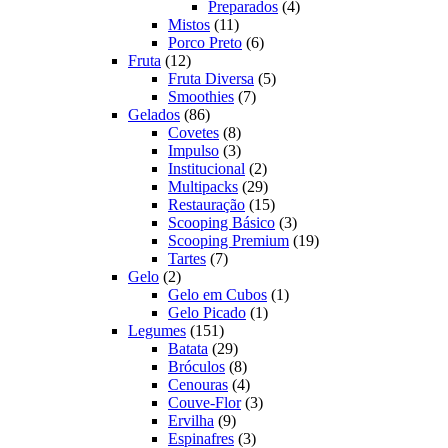
produto
4
Preparados
4
11
produtos
Mistos
11
produtos
6
Porco Preto
6
12
produtos
Fruta
12
produtos
5
Fruta Diversa
5
7
produtos
Smoothies
7
86
produtos
Gelados
86
produtos
8
Covetes
8
produtos
3
Impulso
3
produtos
2
Institucional
2
produtos
29
Multipacks
29
produtos
15
Restauração
15
produtos
3
Scooping Básico
3
produtos
19
Scooping Premium
19
7
produtos
Tartes
7
2
produtos
Gelo
2
produtos
1
Gelo em Cubos
1
1
produto
Gelo Picado
1
151
produto
Legumes
151
produtos
29
Batata
29
produtos
8
Bróculos
8
produtos
4
Cenouras
4
produtos
3
Couve-Flor
3
9
produtos
Ervilha
9
produtos
3
Espinafres
3