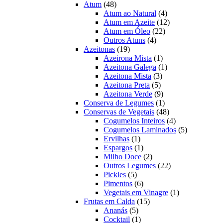
48
produtos
Atum
48
produtos
4
Atum ao Natural
4
produtos
12
Atum em Azeite
12
22
produtos
Atum em Óleo
22
4
produtos
Outros Atuns
4
19
produtos
Azeitonas
19
produtos
1
Azeirona Mista
1
produto
1
Azeitona Galega
1
3
produto
Azeitona Mista
3
5
produtos
Azeitona Preta
5
produtos
9
Azeitona Verde
9
produtos
1
Conserva de Legumes
1
produto
48
Conservas de Vegetais
48
produtos
4
Cogumelos Inteiros
4
produtos
5
Cogumelos Laminados
5
1
produtos
Ervilhas
1
produto
1
Espargos
1
produto
2
Milho Doce
2
produtos
22
Outros Legumes
22
5
produtos
Pickles
5
produtos
6
Pimentos
6
produtos
1
Vegetais em Vinagre
1
15
produto
Frutas em Calda
15
5
produtos
Ananás
5
produtos
1
Cocktail
1