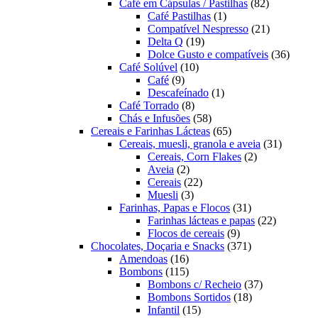
produtos
82
Café em Cápsulas / Pastilhas
82
1
produtos
Café Pastilhas
1
produto
21
Compatível Nespresso
21
19
produtos
Delta Q
19
produtos
36
Dolce Gusto e compatíveis
36
10
produt
Café Solúvel
10
9
produtos
Café
9
produtos
1
Descafeínado
1
8
produto
Café Torrado
8
produtos
58
Chás e Infusões
58
produtos
65
Cereais e Farinhas Lácteas
65
produtos
31
Cereais, muesli, granola e aveia
31
2
produtos
Cereais, Corn Flakes
2
2
produtos
Aveia
2
produtos
22
Cereais
22
3
produtos
Muesli
3
produtos
31
Farinhas, Papas e Flocos
31
produtos
22
Farinhas lácteas e papas
22
9
produtos
Flocos de cereais
9
produtos
371
Chocolates, Doçaria e Snacks
371
16
produtos
Amendoas
16
produtos
115
Bombons
115
produtos
37
Bombons c/ Recheio
37
18
produtos
Bombons Sortidos
18
15
produtos
Infantil
15