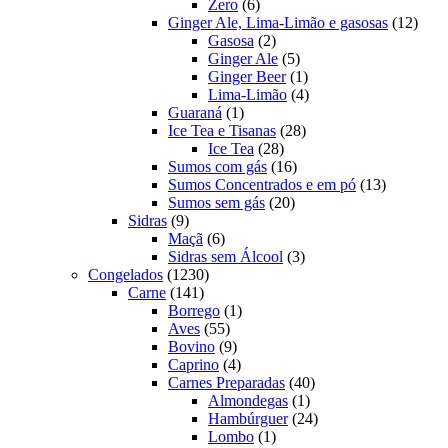
6
produtos
Zero
6
produtos
12
Ginger Ale, Lima-Limão e gasosas
12
2
produ
Gasosa
2
produtos
5
Ginger Ale
5
produtos
1
Ginger Beer
1
produto
4
Lima-Limão
4
1
produtos
Guaraná
1
produto
28
Ice Tea e Tisanas
28
28
produtos
Ice Tea
28
produtos
16
Sumos com gás
16
produtos
13
Sumos Concentrados e em pó
13
20
produtos
Sumos sem gás
20
9
produtos
Sidras
9
produtos
6
Maçã
6
produtos
3
Sidras sem Álcool
3
1230
produtos
Congelados
1230
141
produtos
Carne
141
produtos
1
Borrego
1
55
produto
Aves
55
produtos
9
Bovino
9
produtos
4
Caprino
4
produtos
40
Carnes Preparadas
40
1
produtos
Almondegas
1
produto
24
Hambúrguer
24
1
produtos
Lombo
1