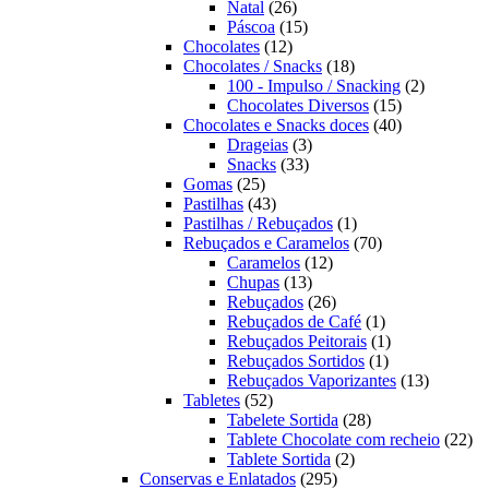
26
produtos
Natal
26
produtos
15
Páscoa
15
12
produtos
Chocolates
12
produtos
18
Chocolates / Snacks
18
produtos
2
100 - Impulso / Snacking
2
15
produtos
Chocolates Diversos
15
produtos
40
Chocolates e Snacks doces
40
3
produtos
Drageias
3
33
produtos
Snacks
33
25
produtos
Gomas
25
produtos
43
Pastilhas
43
produtos
1
Pastilhas / Rebuçados
1
produto
70
Rebuçados e Caramelos
70
12
produtos
Caramelos
12
13
produtos
Chupas
13
produtos
26
Rebuçados
26
produtos
1
Rebuçados de Café
1
produto
1
Rebuçados Peitorais
1
1
produto
Rebuçados Sortidos
1
produto
13
Rebuçados Vaporizantes
13
52
produtos
Tabletes
52
produtos
28
Tabelete Sortida
28
produtos
22
Tablete Chocolate com recheio
22
2
pro
Tablete Sortida
2
295
produtos
Conservas e Enlatados
295