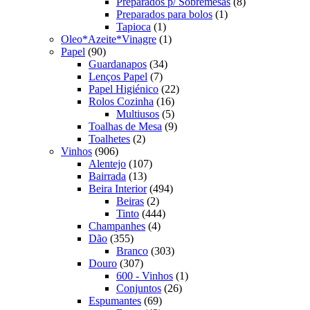
produtos
8
Preparados p/ Sobremesas
8
1
produtos
Preparados para bolos
1
1
produto
Tapioca
1
produto
1
Oleo*Azeite*Vinagre
1
90
produto
Papel
90
produtos
34
Guardanapos
34
7
produtos
Lenços Papel
7
produtos
22
Papel Higiénico
22
16
produtos
Rolos Cozinha
16
produtos
5
Multiusos
5
produtos
9
Toalhas de Mesa
9
2
produtos
Toalhetes
2
906
produtos
Vinhos
906
produtos
107
Alentejo
107
13
produtos
Bairrada
13
produtos
494
Beira Interior
494
2
produtos
Beiras
2
produtos
444
Tinto
444
4
produtos
Champanhes
4
355
produtos
Dão
355
produtos
303
Branco
303
307
produtos
Douro
307
produtos
1
600 - Vinhos
1
26
produto
Conjuntos
26
69
produtos
Espumantes
69