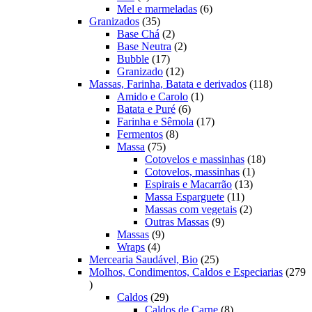
produtos
6
Mel e marmeladas
6
35
produtos
Granizados
35
produtos
2
Base Chá
2
produtos
2
Base Neutra
2
17
produtos
Bubble
17
produtos
12
Granizado
12
produtos
118
Massas, Farinha, Batata e derivados
118
1
produtos
Amido e Carolo
1
6
produto
Batata e Puré
6
produtos
17
Farinha e Sêmola
17
8
produtos
Fermentos
8
75
produtos
Massa
75
produtos
18
Cotovelos e massinhas
18
1
produtos
Cotovelos, massinhas
1
13
produto
Espirais e Macarrão
13
11
produtos
Massa Esparguete
11
produtos
2
Massas com vegetais
2
9
produtos
Outras Massas
9
9
produtos
Massas
9
4
produtos
Wraps
4
produtos
25
Mercearia Saudável, Bio
25
produtos
Molhos, Condimentos, Caldos e Especiarias
279
279
produtos
29
Caldos
29
produtos
8
Caldos de Carne
8