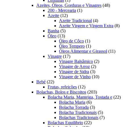
Lentilhas
1
produto
48
Azeites, Óleos, Gorduras e Vinagres
48
1
produtos
200 - Mercearia
1
12
produto
Azeite
12
produtos
4
Azeite Tradicional
4
produtos
8
Azeite Virgem e Virgem Extra
8
5
prod
Banha
5
13
produtos
Óleo
13
produtos
1
Óleo de Côco
1
produto
1
Óleo Tempero
1
produto
11
Óleos Alimentar e Girassol
11
17
produt
Vinagre
17
produtos
2
Vinagre Balsâmico
2
2
produtos
Vinagre de Arroz
2
3
produtos
Vinagre de Sidra
3
produtos
10
Vinagre de Vinho
10
22
produtos
Bebé
22
produtos
12
Frutas, refeições
12
produtos
203
Bolachas, Bolos e Biscoitos
203
produtos
22
Bolacha Maria, Manteiga, Tostada e
22
6
prod
Bolacha Maria
6
produtos
3
Bolacha Torrada
3
produtos
5
Bolacha Tradicionais
5
produtos
7
Bolachas Tradicionais
7
22
produtos
Bolachas Equilibrio
22