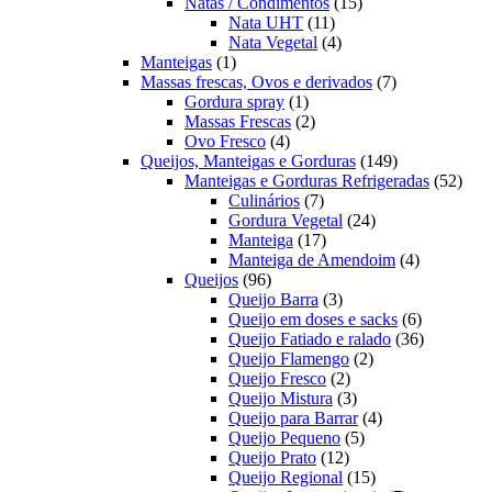
produtos
15
Natas / Condimentos
15
11
produtos
Nata UHT
11
produtos
4
Nata Vegetal
4
1
produtos
Manteigas
1
produto
7
Massas frescas, Ovos e derivados
7
1
produtos
Gordura spray
1
produto
2
Massas Frescas
2
4
produtos
Ovo Fresco
4
produtos
149
Queijos, Manteigas e Gorduras
149
produtos
52
Manteigas e Gorduras Refrigeradas
52
7
prod
Culinários
7
produtos
24
Gordura Vegetal
24
17
produtos
Manteiga
17
produtos
4
Manteiga de Amendoim
4
96
produtos
Queijos
96
produtos
3
Queijo Barra
3
produtos
6
Queijo em doses e sacks
6
produtos
36
Queijo Fatiado e ralado
36
2
produtos
Queijo Flamengo
2
2
produtos
Queijo Fresco
2
produtos
3
Queijo Mistura
3
produtos
4
Queijo para Barrar
4
5
produtos
Queijo Pequeno
5
12
produtos
Queijo Prato
12
produtos
15
Queijo Regional
15