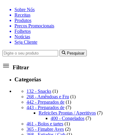
Sobre Nós
Receitas
Produtos
Preços Promocionais
Folhetos
Notícias
Seja Cliente
Pesquisar
Filtrar
Categorias
1
132 - Snacks
1
produto
1
268 - Amêndoas e Fru
1
1
produto
442 - Preparados de
1
produto
7
443 - Preparados de
7
produtos
7
Refeições Prontas / Aperitivos
7
7
produtos
400 - Congelados
7
1
produtos
461 - Bolos e tartes
1
produto
2
365 - Fimabre Aves
2
produtos
1
368 - Fatiados / Cub
1