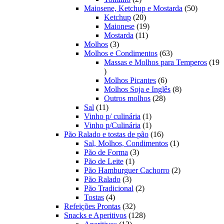
produtos
50
Maiosene, Ketchup e Mostarda
50
20
produtos
Ketchup
20
produtos
19
Maionese
19
11
produtos
Mostarda
11
3
produtos
Molhos
3
produtos
63
Molhos e Condimentos
63
produtos
Massas e Molhos para Temperos
19
19
produtos
6
Molhos Picantes
6
produtos
8
Molhos Soja e Inglês
8
28
produtos
Outros molhos
28
11
produtos
Sal
11
produtos
1
Vinho p/ culinária
1
produto
1
Vinho p/Culinária
1
produto
16
Pão Ralado e tostas de pão
16
produtos
1
Sal, Molhos, Condimentos
1
3
produto
Pão de Forma
3
1
produtos
Pão de Leite
1
produto
2
Pão Hamburguer Cachorro
2
3
produtos
Pão Ralado
3
produtos
2
Pão Tradicional
2
4
produtos
Tostas
4
produtos
32
Refeições Prontas
32
produtos
128
Snacks e Aperitivos
128
12
produtos