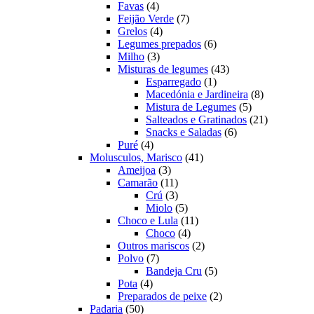
4
produtos
Favas
4
produtos
7
Feijão Verde
7
4
produtos
Grelos
4
produtos
6
Legumes prepados
6
3
produtos
Milho
3
produtos
43
Misturas de legumes
43
1
produtos
Esparregado
1
produto
8
Macedónia e Jardineira
8
5
produtos
Mistura de Legumes
5
produtos
21
Salteados e Gratinados
21
6
produtos
Snacks e Saladas
6
4
produtos
Puré
4
produtos
41
Molusculos, Marisco
41
3
produtos
Ameijoa
3
produtos
11
Camarão
11
produtos
3
Crú
3
produtos
5
Miolo
5
produtos
11
Choco e Lula
11
4
produtos
Choco
4
produtos
2
Outros mariscos
2
7
produtos
Polvo
7
produtos
5
Bandeja Cru
5
4
produtos
Pota
4
produtos
2
Preparados de peixe
2
50
produtos
Padaria
50