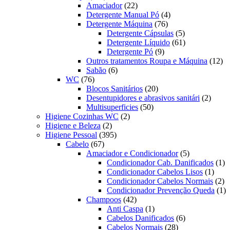
produtos
22
Amaciador
22
produtos
4
Detergente Manual Pó
4
76
produtos
Detergente Máquina
76
produtos
5
Detergente Cápsulas
5
produtos
61
Detergente Líquido
61
9
produtos
Detergente Pó
9
produtos
12
Outros tratamentos Roupa e Máquina
12
6
pr
Sabão
6
76
produtos
WC
76
produtos
20
Blocos Sanitários
20
produtos
2
Desentupidores e abrasivos sanitári
2
50
produt
Multisuperficies
50
2
produtos
Higiene Cozinhas WC
2
2
produtos
Higiene e Beleza
2
produtos
395
Higiene Pessoal
395
67
produtos
Cabelo
67
produtos
5
Amaciador e Condicionador
5
produtos
1
Condicionador Cab. Danificados
1
1
pr
Condicionador Cabelos Lisos
1
produ
2
Condicionador Cabelos Normais
2
pr
1
Condicionador Prevenção Queda
1
42
pr
Champoos
42
produtos
1
Anti Caspa
1
produto
6
Cabelos Danificados
6
28
produtos
Cabelos Normais
28