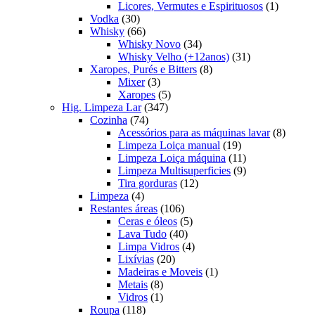
produtos
1
Licores, Vermutes e Espirituosos
1
30
produto
Vodka
30
produtos
66
Whisky
66
produtos
34
Whisky Novo
34
produtos
31
Whisky Velho (+12anos)
31
8
produtos
Xaropes, Purés e Bitters
8
3
produtos
Mixer
3
produtos
5
Xaropes
5
347
produtos
Hig. Limpeza Lar
347
74
produtos
Cozinha
74
produtos
8
Acessórios para as máquinas lavar
8
19
produt
Limpeza Loiça manual
19
produtos
11
Limpeza Loiça máquina
11
produtos
9
Limpeza Multisuperficies
9
12
produtos
Tira gorduras
12
4
produtos
Limpeza
4
produtos
106
Restantes áreas
106
produtos
5
Ceras e óleos
5
40
produtos
Lava Tudo
40
produtos
4
Limpa Vidros
4
20
produtos
Lixívias
20
produtos
1
Madeiras e Moveis
1
8
produto
Metais
8
produtos
1
Vidros
1
118
produto
Roupa
118