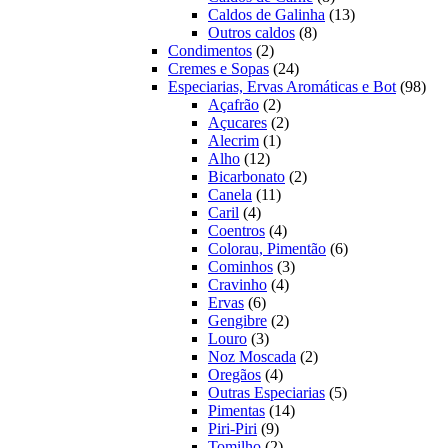
produtos
13
Caldos de Galinha
13
8
produtos
Outros caldos
8
2
produtos
Condimentos
2
produtos
24
Cremes e Sopas
24
produtos
98
Especiarias, Ervas Aromáticas e Bot
98
2
prod
Açafrão
2
produtos
2
Açucares
2
1
produtos
Alecrim
1
12
produto
Alho
12
produtos
2
Bicarbonato
2
11
produtos
Canela
11
4
produtos
Caril
4
produtos
4
Coentros
4
produtos
6
Colorau, Pimentão
6
3
produtos
Cominhos
3
4
produtos
Cravinho
4
6
produtos
Ervas
6
produtos
2
Gengibre
2
3
produtos
Louro
3
produtos
2
Noz Moscada
2
4
produtos
Oregãos
4
produtos
5
Outras Especiarias
5
14
produtos
Pimentas
14
9
produtos
Piri-Piri
9
produtos
2
Tomilho
2