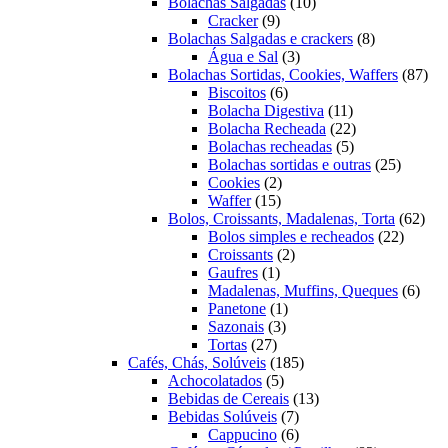
10
produtos
Bolachas Salgadas
10
9
produtos
Cracker
9
produtos
8
Bolachas Salgadas e crackers
8
3
produtos
Água e Sal
3
produtos
87
Bolachas Sortidas, Cookies, Waffers
87
6
pro
Biscoitos
6
produtos
11
Bolacha Digestiva
11
produtos
22
Bolacha Recheada
22
5
produtos
Bolachas recheadas
5
produtos
25
Bolachas sortidas e outras
25
2
produto
Cookies
2
15
produtos
Waffer
15
produtos
62
Bolos, Croissants, Madalenas, Torta
62
22
prod
Bolos simples e recheados
22
2
produto
Croissants
2
1
produtos
Gaufres
1
produto
6
Madalenas, Muffins, Queques
6
1
prod
Panetone
1
3
produto
Sazonais
3
27
produtos
Tortas
27
produtos
185
Cafés, Chás, Solúveis
185
5
produtos
Achocolatados
5
produtos
13
Bebidas de Cereais
13
7
produtos
Bebidas Solúveis
7
produtos
6
Cappucino
6