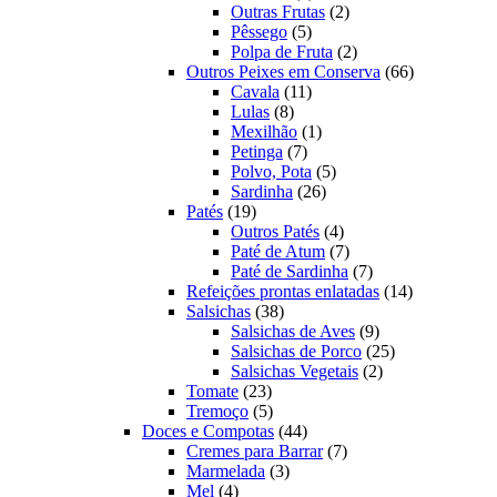
produto
2
Outras Frutas
2
5
produtos
Pêssego
5
produtos
2
Polpa de Fruta
2
produtos
66
Outros Peixes em Conserva
66
11
produtos
Cavala
11
8
produtos
Lulas
8
produtos
1
Mexilhão
1
7
produto
Petinga
7
produtos
5
Polvo, Pota
5
26
produtos
Sardinha
26
19
produtos
Patés
19
produtos
4
Outros Patés
4
produtos
7
Paté de Atum
7
produtos
7
Paté de Sardinha
7
produtos
14
Refeições prontas enlatadas
14
38
produtos
Salsichas
38
produtos
9
Salsichas de Aves
9
produtos
25
Salsichas de Porco
25
2
produtos
Salsichas Vegetais
2
23
produtos
Tomate
23
produtos
5
Tremoço
5
produtos
44
Doces e Compotas
44
produtos
7
Cremes para Barrar
7
3
produtos
Marmelada
3
4
produtos
Mel
4