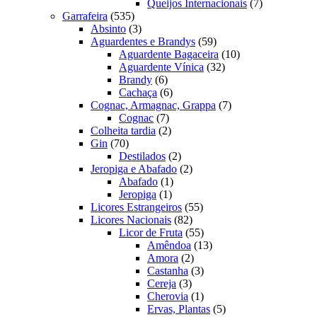
produtos
7
Queijos Internacionais
7
535
produtos
Garrafeira
535
produtos
3
Absinto
3
produtos
59
Aguardentes e Brandys
59
produtos
10
Aguardente Bagaceira
10
32
produtos
Aguardente Vínica
32
6
produtos
Brandy
6
produtos
6
Cachaça
6
produtos
7
Cognac, Armagnac, Grappa
7
7
produtos
Cognac
7
produtos
2
Colheita tardia
2
70
produtos
Gin
70
produtos
2
Destilados
2
produtos
2
Jeropiga e Abafado
2
1
produtos
Abafado
1
1
produto
Jeropiga
1
produto
55
Licores Estrangeiros
55
82
produtos
Licores Nacionais
82
produtos
55
Licor de Fruta
55
produtos
13
Amêndoa
13
2
produtos
Amora
2
produtos
3
Castanha
3
3
produtos
Cereja
3
produtos
1
Cherovia
1
produto
5
Ervas, Plantas
5