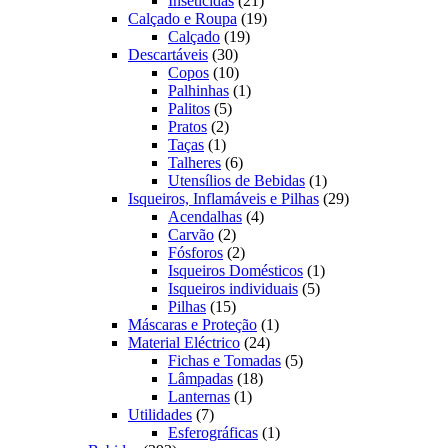
Inseticidas
21
produtos
19
Calçado e Roupa
19
19
produtos
Calçado
19
30
produtos
Descartáveis
30
produtos
10
Copos
10
produtos
1
Palhinhas
1
5
produto
Palitos
5
2
produtos
Pratos
2
1
produtos
Taças
1
produto
6
Talheres
6
produtos
1
Utensílios de Bebidas
1
produto
29
Isqueiros, Inflamáveis e Pilhas
29
4
produtos
Acendalhas
4
2
produtos
Carvão
2
produtos
2
Fósforos
2
produtos
1
Isqueiros Domésticos
1
5
produto
Isqueiros individuais
5
15
produtos
Pilhas
15
produtos
1
Máscaras e Proteção
1
24
produto
Material Eléctrico
24
produtos
5
Fichas e Tomadas
5
18
produtos
Lâmpadas
18
1
produtos
Lanternas
1
7
produto
Utilidades
7
produtos
1
Esferográficas
1