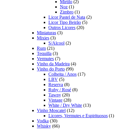
2
produto
Mirtilo
2
1
produtos
Noz
1
produto
1
Zimbro
1
produto
2
Licor Pastel de Nata
2
5
produtos
Licor Tipo Beirão
5
20
produtos
Outros Licores
20
3
produtos
Miniaturas
3
3
produtos
Mixies
3
produtos
2
S/Alcool
2
21
produtos
Rum
21
produtos
3
Tequilla
3
produtos
7
Vermutes
7
produtos
4
Vinho da Madeira
4
99
produtos
Vinho do Porto
99
produtos
17
Colheita / Anos
17
5
produtos
LBV
5
produtos
8
Reserva
8
produtos
8
Ruby / Rosé
8
20
produtos
Tawny
20
produtos
28
Vintage
28
produtos
13
White / Dry White
13
12
produtos
Vinho Moscatel
12
produtos
1
Licores, Vermutes e Espirituosos
1
30
produto
Vodka
30
produtos
66
Whisky
66