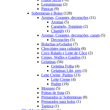
2
produtos
Leguminosas
2
9
produtos
Pipocas
9
produtos
128
Sobremesas e Bolos
128
produtos
11
Aromas, Corantes, decorações
11
5
produtos
Aromas
5
produtos
2
Caramelo, Toppings
2
1
produtos
Chantily
1
produto
5
Aromas, Corantes, decorações, caram
5
5
pro
Decorações
5
produtos
7
Bolachas p/Gelados
7
produtos
8
Chocolates para culinária
8
produtos
2
Coco Ralado e Leite de Côco
2
1
produtos
Crepes, Wafles e Gaufres
1
56
produto
Gelatinas
56
produtos
4
Gelatina Folha
4
produtos
3
Gelatinas Liht, zero
3
23
produtos
Leite Creme, Pudins
23
4
produtos
Leite Creme
4
19
produtos
Pudim
19
5
produtos
Mousses
5
produtos
2
Polpas de fruta
2
produtos
8
Preparados p/ Sobremesas
8
1
produtos
Preparados para bolos
1
1
produto
Tapioca
1