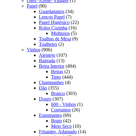
produto
1
Oleo*Azeite*Vinagre
1
90
produto
Papel
90
produtos
34
Guardanapos
34
7
produtos
Lenços Papel
7
produtos
22
Papel Higiénico
22
16
produtos
Rolos Cozinha
16
produtos
5
Multiusos
5
produtos
9
Toalhas de Mesa
9
2
produtos
Toalhetes
2
906
produtos
Vinhos
906
produtos
107
Alentejo
107
13
produtos
Bairrada
13
produtos
494
Beira Interior
494
2
produtos
Beiras
2
produtos
444
Tinto
444
4
produtos
Champanhes
4
355
produtos
Dão
355
produtos
303
Branco
303
307
produtos
Douro
307
produtos
1
600 - Vinhos
1
26
produto
Conjuntos
26
69
produtos
Espumantes
69
produtos
42
Bruto
42
produtos
10
Meio Seco
10
produtos
14
Frisantes, Adamado
14