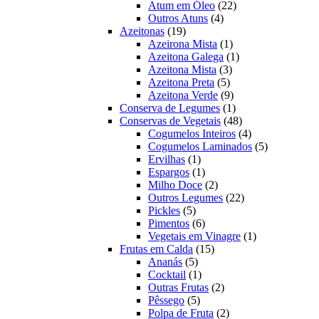
22
produtos
Atum em Óleo
22
4
produtos
Outros Atuns
4
19
produtos
Azeitonas
19
produtos
1
Azeirona Mista
1
produto
1
Azeitona Galega
1
3
produto
Azeitona Mista
3
5
produtos
Azeitona Preta
5
produtos
9
Azeitona Verde
9
produtos
1
Conserva de Legumes
1
produto
48
Conservas de Vegetais
48
produtos
4
Cogumelos Inteiros
4
produtos
5
Cogumelos Laminados
5
1
produtos
Ervilhas
1
produto
1
Espargos
1
produto
2
Milho Doce
2
produtos
22
Outros Legumes
22
5
produtos
Pickles
5
produtos
6
Pimentos
6
produtos
1
Vegetais em Vinagre
1
15
produto
Frutas em Calda
15
5
produtos
Ananás
5
produtos
1
Cocktail
1
produto
2
Outras Frutas
2
5
produtos
Pêssego
5
produtos
2
Polpa de Fruta
2