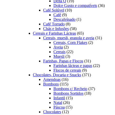
19
produtos
Delta Q
19
produtos
36
Dolce Gusto e compatíveis
36
10
produt
Café Solúvel
10
9
produtos
Café
9
produtos
1
Descafeínado
1
8
produto
Café Torrado
8
produtos
58
Chás e Infusões
58
produtos
65
Cereais e Farinhas Lácteas
65
produtos
31
Cereais, muesli, granola e aveia
31
2
produtos
Cereais, Corn Flakes
2
2
produtos
Aveia
2
produtos
22
Cereais
22
3
produtos
Muesli
3
produtos
31
Farinhas, Papas e Flocos
31
produtos
22
Farinhas lácteas e papas
22
9
produtos
Flocos de cereais
9
produtos
371
Chocolates, Doçaria e Snacks
371
16
produtos
Amendoas
16
produtos
115
Bombons
115
produtos
37
Bombons c/ Recheio
37
18
produtos
Bombons Sortidos
18
15
produtos
Infantil
15
26
produtos
Natal
26
produtos
15
Páscoa
15
12
produtos
Chocolates
12