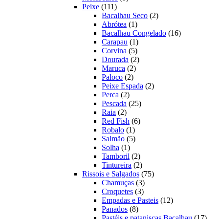
111
produtos
Peixe
111
produtos
2
Bacalhau Seco
2
1
produtos
Abrótea
1
produto
16
Bacalhau Congelado
16
1
produtos
Carapau
1
5
produto
Corvina
5
produtos
2
Dourada
2
2
produtos
Maruca
2
2
produtos
Paloco
2
produtos
2
Peixe Espada
2
2
produtos
Perca
2
produtos
25
Pescada
25
2
produtos
Raia
2
produtos
6
Red Fish
6
1
produtos
Robalo
1
produto
5
Salmão
5
1
produtos
Solha
1
produto
2
Tamboril
2
produtos
2
Tintureira
2
produtos
75
Rissois e Salgados
75
3
produtos
Chamuças
3
3
produtos
Croquetes
3
produtos
12
Empadas e Pasteis
12
8
produtos
Panados
8
produtos
17
Pastéis e pataniscas Bacalhau
17