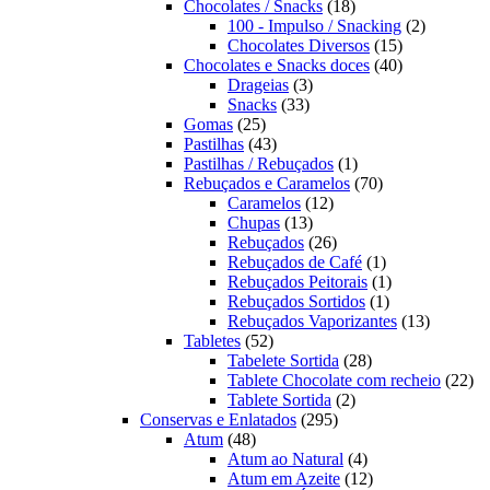
produtos
18
Chocolates / Snacks
18
produtos
2
100 - Impulso / Snacking
2
15
produtos
Chocolates Diversos
15
produtos
40
Chocolates e Snacks doces
40
3
produtos
Drageias
3
33
produtos
Snacks
33
25
produtos
Gomas
25
produtos
43
Pastilhas
43
produtos
1
Pastilhas / Rebuçados
1
produto
70
Rebuçados e Caramelos
70
12
produtos
Caramelos
12
13
produtos
Chupas
13
produtos
26
Rebuçados
26
produtos
1
Rebuçados de Café
1
produto
1
Rebuçados Peitorais
1
1
produto
Rebuçados Sortidos
1
produto
13
Rebuçados Vaporizantes
13
52
produtos
Tabletes
52
produtos
28
Tabelete Sortida
28
produtos
22
Tablete Chocolate com recheio
22
2
pro
Tablete Sortida
2
295
produtos
Conservas e Enlatados
295
48
produtos
Atum
48
produtos
4
Atum ao Natural
4
produtos
12
Atum em Azeite
12