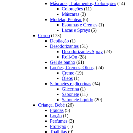
produtos
14
Máscaras, Tratamentos, Colorações
14
11
prod
Colorações
11
3
produtos
Máscaras
3
produtos
6
Modelar, Pentear
6
produtos
1
Espumas e Cremes
1
5
produto
Lacas e Sprays
5
173
produtos
Corpo
173
produtos
1
Depilação
1
produto
51
Desodorizantes
51
produtos
23
Desodorizantes Spray
23
28
produtos
Roll-On
28
61
produtos
Gel de banho
61
produtos
24
Loções, Cremes, Óleos,
24
19
produtos
Creme
19
1
produtos
Óleos
1
produto
34
Sabonetes e glicerinas
34
1
produtos
Glicerina
1
produto
11
Sabonete
11
produtos
20
Sabonete líquido
20
26
produtos
Criança, Bebé
26
5
produtos
Fraldas
5
1
produtos
Loção
1
produto
3
Perfumes
3
1
produtos
Proteção
1
produto
9
Toalhitas
9