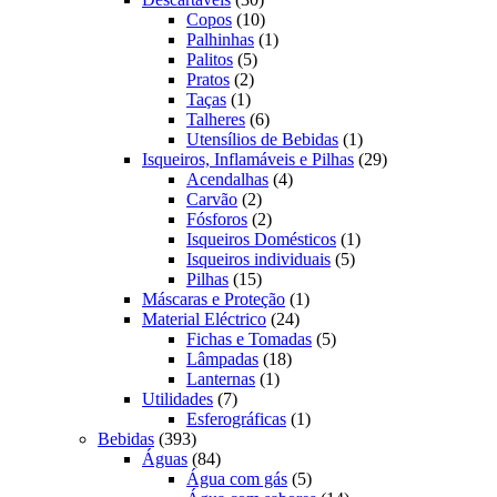
produtos
10
Copos
10
produtos
1
Palhinhas
1
5
produto
Palitos
5
2
produtos
Pratos
2
1
produtos
Taças
1
produto
6
Talheres
6
produtos
1
Utensílios de Bebidas
1
produto
29
Isqueiros, Inflamáveis e Pilhas
29
4
produtos
Acendalhas
4
2
produtos
Carvão
2
produtos
2
Fósforos
2
produtos
1
Isqueiros Domésticos
1
5
produto
Isqueiros individuais
5
15
produtos
Pilhas
15
produtos
1
Máscaras e Proteção
1
24
produto
Material Eléctrico
24
produtos
5
Fichas e Tomadas
5
18
produtos
Lâmpadas
18
1
produtos
Lanternas
1
7
produto
Utilidades
7
produtos
1
Esferográficas
1
393
produto
Bebidas
393
produtos
84
Águas
84
produtos
5
Água com gás
5