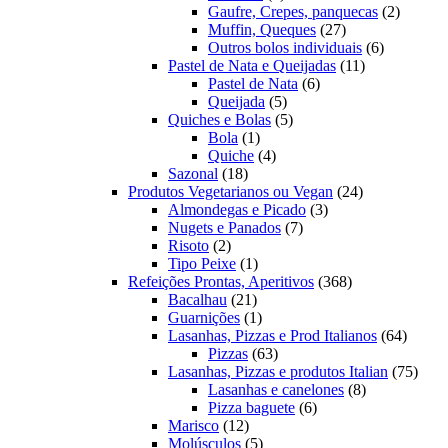
produto
2
Gaufre, Crepes, panquecas
2
27
produto
Muffin, Queques
27
produtos
6
Outros bolos individuais
6
11
produtos
Pastel de Nata e Queijadas
11
6
produtos
Pastel de Nata
6
5
produtos
Queijada
5
produtos
5
Quiches e Bolas
5
1
produtos
Bola
1
produto
4
Quiche
4
18
produtos
Sazonal
18
produtos
24
Produtos Vegetarianos ou Vegan
24
3
produtos
Almondegas e Picado
3
7
produtos
Nugets e Panados
7
2
produtos
Risoto
2
produtos
1
Tipo Peixe
1
produto
368
Refeições Prontas, Aperitivos
368
21
produtos
Bacalhau
21
produtos
1
Guarnições
1
produto
64
Lasanhas, Pizzas e Prod Italianos
64
63
produt
Pizzas
63
produtos
75
Lasanhas, Pizzas e produtos Italian
75
8
produ
Lasanhas e canelones
8
6
produtos
Pizza baguete
6
12
produtos
Marisco
12
produtos
5
Molúsculos
5