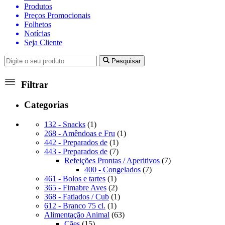
Produtos
Preços Promocionais
Folhetos
Notícias
Seja Cliente
Pesquisar
Filtrar
Categorias
1
132 - Snacks
1
produto
1
268 - Amêndoas e Fru
1
1
produto
442 - Preparados de
1
produto
7
443 - Preparados de
7
produtos
7
Refeições Prontas / Aperitivos
7
7
produtos
400 - Congelados
7
1
produtos
461 - Bolos e tartes
1
produto
2
365 - Fimabre Aves
2
produtos
1
368 - Fatiados / Cub
1
1
produto
612 - Branco 75 cl.
1
produto
63
Alimentação Animal
63
15
produtos
Cães
15