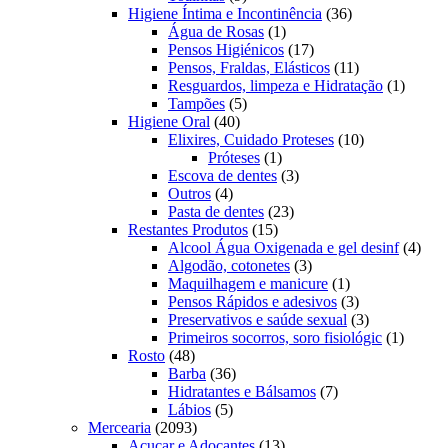
produtos
36
Higiene Íntima e Incontinência
36
1
produtos
Água de Rosas
1
produto
17
Pensos Higiénicos
17
produtos
11
Pensos, Fraldas, Elásticos
11
produtos
1
Resguardos, limpeza e Hidratação
1
5
produto
Tampões
5
40
produtos
Higiene Oral
40
produtos
10
Elixires, Cuidado Proteses
10
1
produtos
Próteses
1
produto
3
Escova de dentes
3
4
produtos
Outros
4
produtos
23
Pasta de dentes
23
15
produtos
Restantes Produtos
15
produtos
4
Alcool Água Oxigenada e gel desinf
4
3
prod
Algodão, cotonetes
3
produtos
1
Maquilhagem e manicure
1
produto
3
Pensos Rápidos e adesivos
3
produtos
3
Preservativos e saúde sexual
3
produtos
1
Primeiros socorros, soro fisiológic
1
48
produto
Rosto
48
produtos
36
Barba
36
produtos
7
Hidratantes e Bálsamos
7
5
produtos
Lábios
5
2093
produtos
Mercearia
2093
produtos
13
Açucar e Adoçantes
13