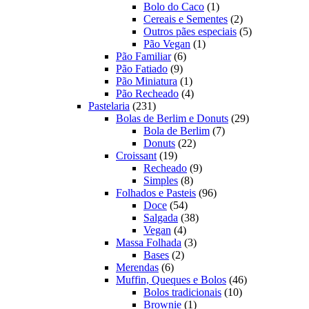
produtos
1
Bolo do Caco
1
produto
2
Cereais e Sementes
2
produtos
5
Outros pães especiais
5
1
produtos
Pão Vegan
1
6
produto
Pão Familiar
6
9
produtos
Pão Fatiado
9
produtos
1
Pão Miniatura
1
produto
4
Pão Recheado
4
231
produtos
Pastelaria
231
produtos
29
Bolas de Berlim e Donuts
29
7
produtos
Bola de Berlim
7
22
produtos
Donuts
22
19
produtos
Croissant
19
produtos
9
Recheado
9
8
produtos
Simples
8
produtos
96
Folhados e Pasteis
96
54
produtos
Doce
54
produtos
38
Salgada
38
4
produtos
Vegan
4
produtos
3
Massa Folhada
3
2
produtos
Bases
2
6
produtos
Merendas
6
produtos
46
Muffin, Queques e Bolos
46
10
produtos
Bolos tradicionais
10
1
produtos
Brownie
1