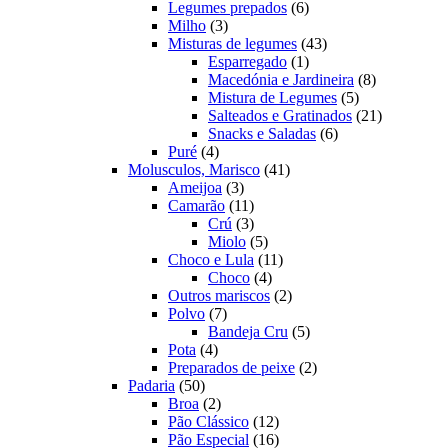
produtos
6
Legumes prepados
6
3
produtos
Milho
3
produtos
43
Misturas de legumes
43
1
produtos
Esparregado
1
produto
8
Macedónia e Jardineira
8
5
produtos
Mistura de Legumes
5
produtos
21
Salteados e Gratinados
21
6
produtos
Snacks e Saladas
6
4
produtos
Puré
4
produtos
41
Molusculos, Marisco
41
3
produtos
Ameijoa
3
produtos
11
Camarão
11
produtos
3
Crú
3
produtos
5
Miolo
5
produtos
11
Choco e Lula
11
4
produtos
Choco
4
produtos
2
Outros mariscos
2
7
produtos
Polvo
7
produtos
5
Bandeja Cru
5
4
produtos
Pota
4
produtos
2
Preparados de peixe
2
50
produtos
Padaria
50
produtos
2
Broa
2
produtos
12
Pão Clássico
12
produtos
16
Pão Especial
16