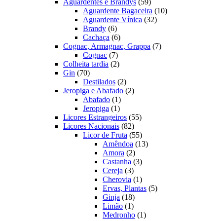
produtos
59
Aguardentes e Brandys
59
produtos
10
Aguardente Bagaceira
10
32
produtos
Aguardente Vínica
32
6
produtos
Brandy
6
produtos
6
Cachaça
6
produtos
7
Cognac, Armagnac, Grappa
7
7
produtos
Cognac
7
produtos
2
Colheita tardia
2
70
produtos
Gin
70
produtos
2
Destilados
2
produtos
2
Jeropiga e Abafado
2
1
produtos
Abafado
1
1
produto
Jeropiga
1
produto
55
Licores Estrangeiros
55
82
produtos
Licores Nacionais
82
produtos
55
Licor de Fruta
55
produtos
13
Amêndoa
13
2
produtos
Amora
2
produtos
3
Castanha
3
3
produtos
Cereja
3
produtos
1
Cherovia
1
produto
5
Ervas, Plantas
5
18
produtos
Ginja
18
1
produtos
Limão
1
produto
1
Medronho
1