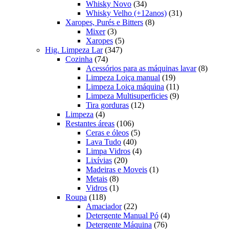
produtos
34
Whisky Novo
34
produtos
31
Whisky Velho (+12anos)
31
8
produtos
Xaropes, Purés e Bitters
8
3
produtos
Mixer
3
produtos
5
Xaropes
5
347
produtos
Hig. Limpeza Lar
347
74
produtos
Cozinha
74
produtos
8
Acessórios para as máquinas lavar
8
19
produt
Limpeza Loiça manual
19
produtos
11
Limpeza Loiça máquina
11
produtos
9
Limpeza Multisuperficies
9
12
produtos
Tira gorduras
12
4
produtos
Limpeza
4
produtos
106
Restantes áreas
106
produtos
5
Ceras e óleos
5
40
produtos
Lava Tudo
40
produtos
4
Limpa Vidros
4
20
produtos
Lixívias
20
produtos
1
Madeiras e Moveis
1
8
produto
Metais
8
produtos
1
Vidros
1
118
produto
Roupa
118
produtos
22
Amaciador
22
produtos
4
Detergente Manual Pó
4
76
produtos
Detergente Máquina
76