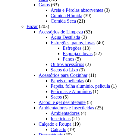
produtos
63
Gatos
63
produtos
3
Areia e Pérolas absorventes
3
39
produtos
Comida Húmida
39
21
produtos
Comida Seca
21
203
produtos
Bazar
203
produtos
53
Acessórios de Limpeza
53
2
produtos
Água Destilada
2
produtos
40
Esfregões, panos, luvas
40
13
produtos
Esfregões
13
produtos
22
Esponja e luvas
22
5
produtos
Panos
5
produtos
2
Outros acessórios
2
9
produtos
Sacos do Lixo
9
produtos
11
Acessórios para Cozinhar
11
4
produtos
Papeis e películas
4
produtos
1
Papéis, folha aluminio, pelicula
1
1
produto
Películas e Alumínios
1
5
produto
Sacos
5
produtos
5
Alcool e gel desinfetante
5
produtos
25
Ambientadores e Insecticidas
25
4
produtos
Ambientadores
4
21
produtos
Inseticidas
21
produtos
19
Calçado e Roupa
19
19
produtos
Calçado
19
30
produtos
Descartáveis
30