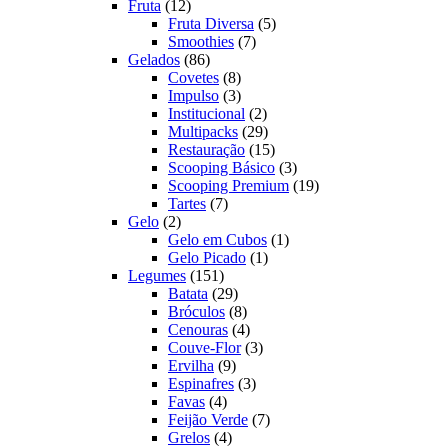
12
produtos
Fruta
12
produtos
5
Fruta Diversa
5
7
produtos
Smoothies
7
86
produtos
Gelados
86
produtos
8
Covetes
8
produtos
3
Impulso
3
produtos
2
Institucional
2
produtos
29
Multipacks
29
produtos
15
Restauração
15
produtos
3
Scooping Básico
3
produtos
19
Scooping Premium
19
7
produtos
Tartes
7
2
produtos
Gelo
2
produtos
1
Gelo em Cubos
1
1
produto
Gelo Picado
1
151
produto
Legumes
151
produtos
29
Batata
29
produtos
8
Bróculos
8
produtos
4
Cenouras
4
produtos
3
Couve-Flor
3
9
produtos
Ervilha
9
produtos
3
Espinafres
3
4
produtos
Favas
4
produtos
7
Feijão Verde
7
4
produtos
Grelos
4