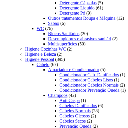
produtos
5
Detergente Cápsulas
5
produtos
61
Detergente Líquido
61
9
produtos
Detergente Pó
9
produtos
12
Outros tratamentos Roupa e Máquina
12
6
pr
Sabão
6
76
produtos
WC
76
produtos
20
Blocos Sanitários
20
produtos
2
Desentupidores e abrasivos sanitári
2
50
produt
Multisuperficies
50
2
produtos
Higiene Cozinhas WC
2
2
produtos
Higiene e Beleza
2
produtos
395
Higiene Pessoal
395
67
produtos
Cabelo
67
produtos
5
Amaciador e Condicionador
5
produtos
1
Condicionador Cab. Danificados
1
1
pr
Condicionador Cabelos Lisos
1
produ
2
Condicionador Cabelos Normais
2
pr
1
Condicionador Prevenção Queda
1
42
pr
Champoos
42
produtos
1
Anti Caspa
1
produto
6
Cabelos Danificados
6
28
produtos
Cabelos Normais
28
2
produtos
Cabelos Oleosos
2
2
produtos
Cabelos Secos
2
produtos
2
Prevenção Queda
2