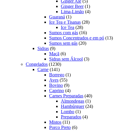
produtos
5
Ginger Ale
5
produtos
1
Ginger Beer
1
produto
4
Lima-Limão
4
1
produtos
Guaraná
1
produto
28
Ice Tea e Tisanas
28
28
produtos
Ice Tea
28
produtos
16
Sumos com gás
16
produtos
13
Sumos Concentrados e em pó
13
20
produtos
Sumos sem gás
20
9
produtos
Sidras
9
produtos
6
Maçã
6
produtos
3
Sidras sem Álcool
3
1230
produtos
Congelados
1230
141
produtos
Carne
141
produtos
1
Borrego
1
55
produto
Aves
55
produtos
9
Bovino
9
produtos
4
Caprino
4
produtos
40
Carnes Preparadas
40
1
produtos
Almondegas
1
produto
24
Hambúrguer
24
1
produtos
Lombo
1
produto
4
Preparados
4
11
produtos
Mistos
11
produtos
6
Porco Preto
6