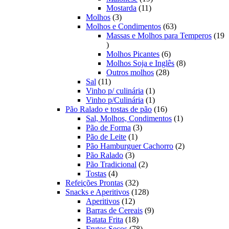
11
produtos
Mostarda
11
3
produtos
Molhos
3
produtos
63
Molhos e Condimentos
63
produtos
Massas e Molhos para Temperos
19
19
produtos
6
Molhos Picantes
6
produtos
8
Molhos Soja e Inglês
8
28
produtos
Outros molhos
28
11
produtos
Sal
11
produtos
1
Vinho p/ culinária
1
produto
1
Vinho p/Culinária
1
produto
16
Pão Ralado e tostas de pão
16
produtos
1
Sal, Molhos, Condimentos
1
3
produto
Pão de Forma
3
1
produtos
Pão de Leite
1
produto
2
Pão Hamburguer Cachorro
2
3
produtos
Pão Ralado
3
produtos
2
Pão Tradicional
2
4
produtos
Tostas
4
produtos
32
Refeições Prontas
32
produtos
128
Snacks e Aperitivos
128
12
produtos
Aperitivos
12
produtos
9
Barras de Cereais
9
18
produtos
Batata Frita
18
produtos
78
Frutos Secos
78