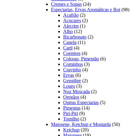
produtos
24
Cremes e Sopas
24
produtos
98
Especiarias, Ervas Aromáticas e Bot
98
2
prod
Açafrão
2
produtos
2
Açucares
2
1
produtos
Alecrim
1
12
produto
Alho
12
produtos
2
Bicarbonato
2
11
produtos
Canela
11
4
produtos
Caril
4
produtos
4
Coentros
4
produtos
6
Colorau, Pimentão
6
3
produtos
Cominhos
3
4
produtos
Cravinho
4
6
produtos
Ervas
6
produtos
2
Gengibre
2
3
produtos
Louro
3
produtos
2
Noz Moscada
2
4
produtos
Oregãos
4
produtos
5
Outras Especiarias
5
14
produtos
Pimentas
14
9
produtos
Piri-Piri
9
produtos
2
Tomilho
2
produtos
50
Maiosene, Ketchup e Mostarda
50
20
produtos
Ketchup
20
produtos
19
Maionese
19