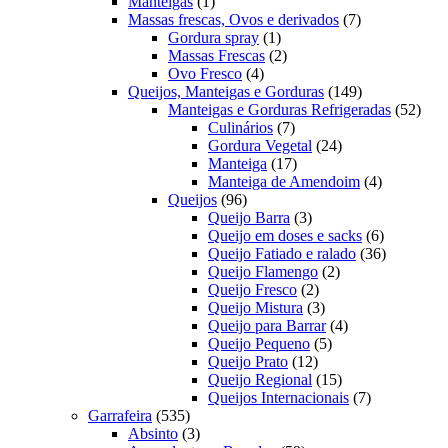
1
produtos
Manteigas
1
produto
7
Massas frescas, Ovos e derivados
7
1
produtos
Gordura spray
1
produto
2
Massas Frescas
2
4
produtos
Ovo Fresco
4
produtos
149
Queijos, Manteigas e Gorduras
149
produtos
52
Manteigas e Gorduras Refrigeradas
52
7
prod
Culinários
7
produtos
24
Gordura Vegetal
24
17
produtos
Manteiga
17
produtos
4
Manteiga de Amendoim
4
96
produtos
Queijos
96
produtos
3
Queijo Barra
3
produtos
6
Queijo em doses e sacks
6
produtos
36
Queijo Fatiado e ralado
36
2
produtos
Queijo Flamengo
2
2
produtos
Queijo Fresco
2
produtos
3
Queijo Mistura
3
produtos
4
Queijo para Barrar
4
5
produtos
Queijo Pequeno
5
12
produtos
Queijo Prato
12
produtos
15
Queijo Regional
15
produtos
7
Queijos Internacionais
7
535
produtos
Garrafeira
535
produtos
3
Absinto
3