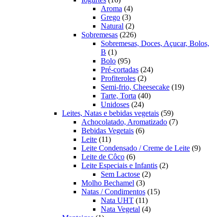
produtos
4
Aroma
4
3
produtos
Grego
3
produtos
2
Natural
2
produtos
226
Sobremesas
226
produtos
Sobremesas, Doces, Açucar, Bolos,
1
B
1
produto
95
Bolo
95
produtos
24
Pré-cortadas
24
2
produtos
Profiteroles
2
produtos
19
Semi-frio, Cheesecake
19
40
produtos
Tarte, Torta
40
24
produtos
Unidoses
24
produtos
59
Leites, Natas e bebidas vegetais
59
produtos
7
Achocolatado, Aromatizado
7
6
produtos
Bebidas Vegetais
6
11
produtos
Leite
11
produtos
9
Leite Condensado / Creme de Leite
9
6
produ
Leite de Côco
6
produtos
2
Leite Especiais e Infantis
2
2
produtos
Sem Lactose
2
3
produtos
Molho Bechamel
3
produtos
15
Natas / Condimentos
15
11
produtos
Nata UHT
11
produtos
4
Nata Vegetal
4