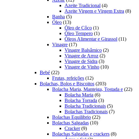
produtos
4
Azeite Tradicional
4
produtos
8
Azeite Virgem e Virgem Extra
8
5
prod
Banha
5
13
produtos
Óleo
13
produtos
1
Óleo de Côco
1
produto
1
Óleo Tempero
1
produto
11
Óleos Alimentar e Girassol
11
17
produt
Vinagre
17
produtos
2
Vinagre Balsâmico
2
2
produtos
Vinagre de Arroz
2
3
produtos
Vinagre de Sidra
3
produtos
10
Vinagre de Vinho
10
22
produtos
Bebé
22
produtos
12
Frutas, refeições
12
produtos
203
Bolachas, Bolos e Biscoitos
203
produtos
22
Bolacha Maria, Manteiga, Tostada e
22
6
prod
Bolacha Maria
6
produtos
3
Bolacha Torrada
3
produtos
5
Bolacha Tradicionais
5
produtos
7
Bolachas Tradicionais
7
22
produtos
Bolachas Equilibrio
22
10
produtos
Bolachas Salgadas
10
9
produtos
Cracker
9
produtos
8
Bolachas Salgadas e crackers
8