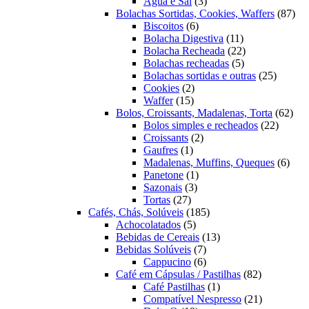
3
produtos
Água e Sal
3
produtos
87
Bolachas Sortidas, Cookies, Waffers
87
6
pro
Biscoitos
6
produtos
11
Bolacha Digestiva
11
produtos
22
Bolacha Recheada
22
5
produtos
Bolachas recheadas
5
produtos
25
Bolachas sortidas e outras
25
2
produto
Cookies
2
15
produtos
Waffer
15
produtos
62
Bolos, Croissants, Madalenas, Torta
62
22
prod
Bolos simples e recheados
22
2
produto
Croissants
2
1
produtos
Gaufres
1
produto
6
Madalenas, Muffins, Queques
6
1
prod
Panetone
1
3
produto
Sazonais
3
27
produtos
Tortas
27
produtos
185
Cafés, Chás, Solúveis
185
5
produtos
Achocolatados
5
produtos
13
Bebidas de Cereais
13
7
produtos
Bebidas Solúveis
7
produtos
6
Cappucino
6
produtos
82
Café em Cápsulas / Pastilhas
82
1
produtos
Café Pastilhas
1
produto
21
Compatível Nespresso
21