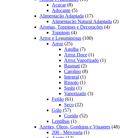
8
produtos
Açucar
8
produtos
5
Adoçante
5
produtos
17
Alimentação Adaptada
17
produtos
2
Alimentação Natural Adaptada
2
4
produtos
Aromas, Toppings e Decorações
4
4
produtos
Toppings
4
produtos
100
Arroz e Leguminosas
100
25
produtos
Arroz
25
produtos
7
Agulha
7
produtos
1
Arroz Doce
1
produto
1
Arroz Vaporizado
1
2
produto
Basmati
2
produtos
8
Carolino
8
1
produtos
Integral
1
1
produto
Rissoto
1
1
produto
Sushi
1
produto
3
Vaporizado
3
61
produtos
Feijão
61
produtos
22
Seco
22
57
produtos
Grão
57
produtos
52
Cozido
52
1
produtos
Lentilhas
1
produto
48
Azeites, Óleos, Gorduras e Vinagres
48
1
produtos
200 - Mercearia
1
12
produto
Azeite
12