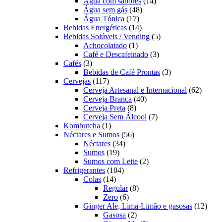
produtos
14
Água com sabores
14
48
produtos
Água sem gás
48
17
produtos
Água Tónica
17
produtos
14
Bebidas Energéticas
14
produtos
5
Bebidas Solúveis / Vending
5
1
produtos
Achocolatado
1
produto
3
Café e Descafeinado
3
3
produtos
Cafés
3
produtos
3
Bebidas de Café Prontas
3
117
produtos
Cervejas
117
produtos
62
Cerveja Artesanal e Internacional
62
40
produt
Cerveja Branca
40
8
produtos
Cerveja Preta
8
produtos
7
Cerveja Sem Álcool
7
1
produtos
Kombutcha
1
produto
56
Néctares e Sumos
56
34
produtos
Néctares
34
19
produtos
Sumos
19
produtos
2
Sumos com Leite
2
104
produtos
Refrigerantes
104
14
produtos
Colas
14
produtos
8
Regular
8
6
produtos
Zero
6
produtos
12
Ginger Ale, Lima-Limão e gasosas
12
2
produ
Gasosa
2