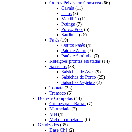
produtos
66
Outros Peixes em Conserva
66
11
produtos
Cavala
11
8
produtos
Lulas
8
produtos
1
Mexilhão
1
7
produto
Petinga
7
produtos
5
Polvo, Pota
5
26
produtos
Sardinha
26
19
produtos
Patés
19
produtos
4
Outros Patés
4
produtos
7
Paté de Atum
7
produtos
7
Paté de Sardinha
7
produtos
14
Refeições prontas enlatadas
14
38
produtos
Salsichas
38
produtos
9
Salsichas de Aves
9
produtos
25
Salsichas de Porco
25
2
produtos
Salsichas Vegetais
2
23
produtos
Tomate
23
produtos
5
Tremoço
5
produtos
44
Doces e Compotas
44
produtos
7
Cremes para Barrar
7
3
produtos
Marmelada
3
4
produtos
Mel
4
produtos
6
Mel e marmeladas
6
35
produtos
Granizados
35
produtos
2
Base Chá
2