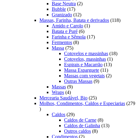
produtos
2
Base Neutra
2
17
produtos
Bubble
17
produtos
12
Granizado
12
produtos
118
Massas, Farinha, Batata e derivados
118
1
produtos
Amido e Carolo
1
6
produto
Batata e Puré
6
produtos
17
Farinha e Sêmola
17
8
produtos
Fermentos
8
75
produtos
Massa
75
produtos
18
Cotovelos e massinhas
18
1
produtos
Cotovelos, massinhas
1
13
produto
Espirais e Macarrão
13
11
produtos
Massa Esparguete
11
produtos
2
Massas com vegetais
2
9
produtos
Outras Massas
9
9
produtos
Massas
9
4
produtos
Wraps
4
produtos
25
Mercearia Saudável, Bio
25
produtos
Molhos, Condimentos, Caldos e Especiarias
279
279
produtos
29
Caldos
29
produtos
8
Caldos de Carne
8
produtos
13
Caldos de Galinha
13
8
produtos
Outros caldos
8
2
produtos
Condimentos
2