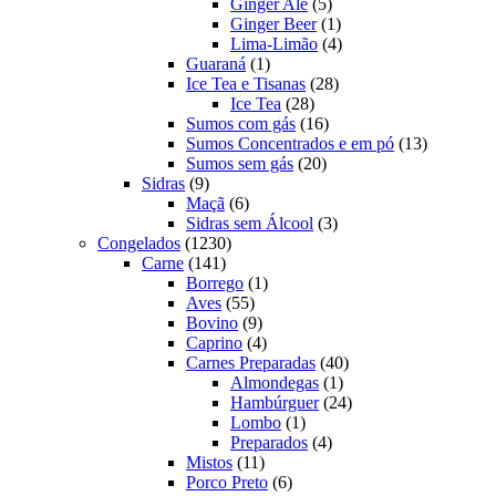
produtos
5
Ginger Ale
5
produtos
1
Ginger Beer
1
produto
4
Lima-Limão
4
1
produtos
Guaraná
1
produto
28
Ice Tea e Tisanas
28
28
produtos
Ice Tea
28
produtos
16
Sumos com gás
16
produtos
13
Sumos Concentrados e em pó
13
20
produtos
Sumos sem gás
20
9
produtos
Sidras
9
produtos
6
Maçã
6
produtos
3
Sidras sem Álcool
3
1230
produtos
Congelados
1230
141
produtos
Carne
141
produtos
1
Borrego
1
55
produto
Aves
55
produtos
9
Bovino
9
produtos
4
Caprino
4
produtos
40
Carnes Preparadas
40
1
produtos
Almondegas
1
produto
24
Hambúrguer
24
1
produtos
Lombo
1
produto
4
Preparados
4
11
produtos
Mistos
11
produtos
6
Porco Preto
6