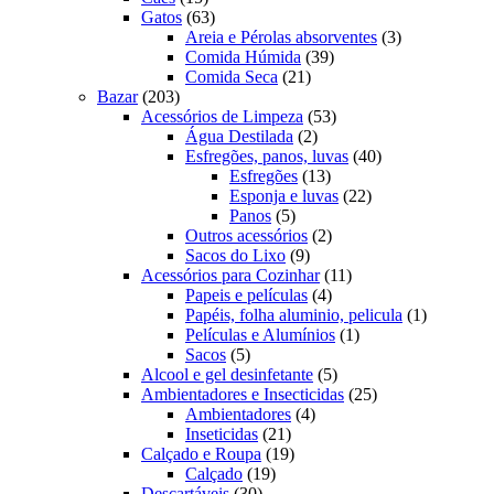
produtos
63
Gatos
63
produtos
3
Areia e Pérolas absorventes
3
39
produtos
Comida Húmida
39
21
produtos
Comida Seca
21
203
produtos
Bazar
203
produtos
53
Acessórios de Limpeza
53
2
produtos
Água Destilada
2
produtos
40
Esfregões, panos, luvas
40
13
produtos
Esfregões
13
produtos
22
Esponja e luvas
22
5
produtos
Panos
5
produtos
2
Outros acessórios
2
9
produtos
Sacos do Lixo
9
produtos
11
Acessórios para Cozinhar
11
4
produtos
Papeis e películas
4
produtos
1
Papéis, folha aluminio, pelicula
1
1
produto
Películas e Alumínios
1
5
produto
Sacos
5
produtos
5
Alcool e gel desinfetante
5
produtos
25
Ambientadores e Insecticidas
25
4
produtos
Ambientadores
4
21
produtos
Inseticidas
21
produtos
19
Calçado e Roupa
19
19
produtos
Calçado
19
30
produtos
Descartáveis
30