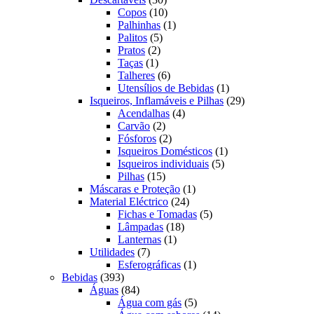
produtos
10
Copos
10
produtos
1
Palhinhas
1
5
produto
Palitos
5
2
produtos
Pratos
2
1
produtos
Taças
1
produto
6
Talheres
6
produtos
1
Utensílios de Bebidas
1
produto
29
Isqueiros, Inflamáveis e Pilhas
29
4
produtos
Acendalhas
4
2
produtos
Carvão
2
produtos
2
Fósforos
2
produtos
1
Isqueiros Domésticos
1
5
produto
Isqueiros individuais
5
15
produtos
Pilhas
15
produtos
1
Máscaras e Proteção
1
24
produto
Material Eléctrico
24
produtos
5
Fichas e Tomadas
5
18
produtos
Lâmpadas
18
1
produtos
Lanternas
1
7
produto
Utilidades
7
produtos
1
Esferográficas
1
393
produto
Bebidas
393
produtos
84
Águas
84
produtos
5
Água com gás
5