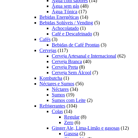
produtos
14
Água com sabores
14
48
produtos
Água sem gás
48
17
produtos
Água Tónica
17
produtos
14
Bebidas Energéticas
14
produtos
5
Bebidas Solúveis / Vending
5
1
produtos
Achocolatado
1
produto
3
Café e Descafeinado
3
3
produtos
Cafés
3
produtos
3
Bebidas de Café Prontas
3
117
produtos
Cervejas
117
produtos
62
Cerveja Artesanal e Internacional
62
40
produt
Cerveja Branca
40
8
produtos
Cerveja Preta
8
produtos
7
Cerveja Sem Álcool
7
1
produtos
Kombutcha
1
produto
56
Néctares e Sumos
56
34
produtos
Néctares
34
19
produtos
Sumos
19
produtos
2
Sumos com Leite
2
104
produtos
Refrigerantes
104
14
produtos
Colas
14
produtos
8
Regular
8
6
produtos
Zero
6
produtos
12
Ginger Ale, Lima-Limão e gasosas
12
2
produ
Gasosa
2