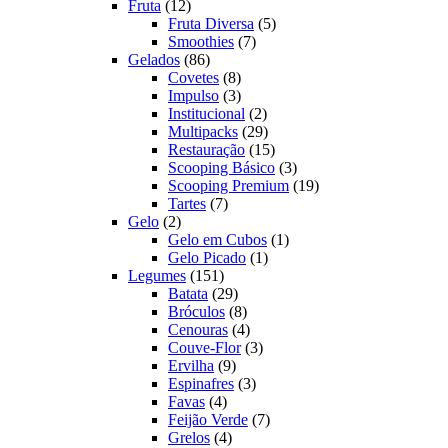
12
produtos
Fruta
12
produtos
5
Fruta Diversa
5
7
produtos
Smoothies
7
86
produtos
Gelados
86
produtos
8
Covetes
8
produtos
3
Impulso
3
produtos
2
Institucional
2
produtos
29
Multipacks
29
produtos
15
Restauração
15
produtos
3
Scooping Básico
3
produtos
19
Scooping Premium
19
7
produtos
Tartes
7
2
produtos
Gelo
2
produtos
1
Gelo em Cubos
1
1
produto
Gelo Picado
1
151
produto
Legumes
151
produtos
29
Batata
29
produtos
8
Bróculos
8
produtos
4
Cenouras
4
produtos
3
Couve-Flor
3
9
produtos
Ervilha
9
produtos
3
Espinafres
3
4
produtos
Favas
4
produtos
7
Feijão Verde
7
4
produtos
Grelos
4