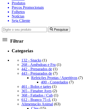
Produtos
Preços Promocionais
Folhetos
Notícias
Seja Cliente
Pesquisar
Filtrar
Categorias
1
132 - Snacks
1
produto
1
268 - Amêndoas e Fru
1
1
produto
442 - Preparados de
1
produto
7
443 - Preparados de
7
produtos
7
Refeições Prontas / Aperitivos
7
7
produtos
400 - Congelados
7
1
produtos
461 - Bolos e tartes
1
produto
2
365 - Fimabre Aves
2
produtos
1
368 - Fatiados / Cub
1
1
produto
612 - Branco 75 cl.
1
produto
63
Alimentação Animal
63
15
produtos
Cães
15