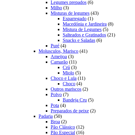
produtos
6
Legumes prepados
6
3
produtos
Milho
3
produtos
43
Misturas de legumes
43
1
produtos
Esparregado
1
produto
8
Macedónia e Jardineira
8
5
produtos
Mistura de Legumes
5
produtos
21
Salteados e Gratinados
21
6
produtos
Snacks e Saladas
6
4
produtos
Puré
4
produtos
41
Molusculos, Marisco
41
3
produtos
Ameijoa
3
produtos
11
Camarão
11
produtos
3
Crú
3
produtos
5
Miolo
5
produtos
11
Choco e Lula
11
4
produtos
Choco
4
produtos
2
Outros mariscos
2
7
produtos
Polvo
7
produtos
5
Bandeja Cru
5
4
produtos
Pota
4
produtos
2
Preparados de peixe
2
50
produtos
Padaria
50
produtos
2
Broa
2
produtos
12
Pão Clássico
12
produtos
16
Pão Especial
16