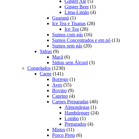
produtos
5
Ginger Ale
5
produtos
1
Ginger Beer
1
produto
4
Lima-Limão
4
1
produtos
Guaraná
1
produto
28
Ice Tea e Tisanas
28
28
produtos
Ice Tea
28
produtos
16
Sumos com gás
16
produtos
13
Sumos Concentrados e em pó
13
20
produtos
Sumos sem gás
20
9
produtos
Sidras
9
produtos
6
Maçã
6
produtos
3
Sidras sem Álcool
3
1230
produtos
Congelados
1230
141
produtos
Carne
141
produtos
1
Borrego
1
55
produto
Aves
55
produtos
9
Bovino
9
produtos
4
Caprino
4
produtos
40
Carnes Preparadas
40
1
produtos
Almondegas
1
produto
24
Hambúrguer
24
1
produtos
Lombo
1
produto
4
Preparados
4
11
produtos
Mistos
11
produtos
6
Porco Preto
6