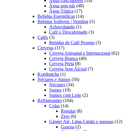
produtos
14
Água com sabores
14
48
produtos
Água sem gás
48
17
produtos
Água Tónica
17
produtos
14
Bebidas Energéticas
14
produtos
5
Bebidas Solúveis / Vending
5
1
produtos
Achocolatado
1
produto
3
Café e Descafeinado
3
3
produtos
Cafés
3
produtos
3
Bebidas de Café Prontas
3
117
produtos
Cervejas
117
produtos
62
Cerveja Artesanal e Internacional
62
40
produt
Cerveja Branca
40
8
produtos
Cerveja Preta
8
produtos
7
Cerveja Sem Álcool
7
1
produtos
Kombutcha
1
produto
56
Néctares e Sumos
56
34
produtos
Néctares
34
19
produtos
Sumos
19
produtos
2
Sumos com Leite
2
104
produtos
Refrigerantes
104
14
produtos
Colas
14
produtos
8
Regular
8
6
produtos
Zero
6
produtos
12
Ginger Ale, Lima-Limão e gasosas
12
2
produ
Gasosa
2