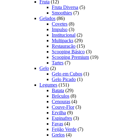
12
produtos
Fruta
12
produtos
5
Fruta Diversa
5
7
produtos
Smoothies
7
86
produtos
Gelados
86
produtos
8
Covetes
8
produtos
3
Impulso
3
produtos
2
Institucional
2
produtos
29
Multipacks
29
produtos
15
Restauração
15
produtos
3
Scooping Básico
3
produtos
19
Scooping Premium
19
7
produtos
Tartes
7
2
produtos
Gelo
2
produtos
1
Gelo em Cubos
1
1
produto
Gelo Picado
1
151
produto
Legumes
151
produtos
29
Batata
29
produtos
8
Bróculos
8
produtos
4
Cenouras
4
produtos
3
Couve-Flor
3
9
produtos
Ervilha
9
produtos
3
Espinafres
3
4
produtos
Favas
4
produtos
7
Feijão Verde
7
4
produtos
Grelos
4