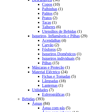
produtos
10
Copos
10
produtos
1
Palhinhas
1
5
produto
Palitos
5
2
produtos
Pratos
2
1
produtos
Taças
1
produto
6
Talheres
6
produtos
1
Utensílios de Bebidas
1
produto
29
Isqueiros, Inflamáveis e Pilhas
29
4
produtos
Acendalhas
4
2
produtos
Carvão
2
produtos
2
Fósforos
2
produtos
1
Isqueiros Domésticos
1
5
produto
Isqueiros individuais
5
15
produtos
Pilhas
15
produtos
1
Máscaras e Proteção
1
24
produto
Material Eléctrico
24
produtos
5
Fichas e Tomadas
5
18
produtos
Lâmpadas
18
1
produtos
Lanternas
1
7
produto
Utilidades
7
produtos
1
Esferográficas
1
393
produto
Bebidas
393
produtos
84
Águas
84
produtos
5
Água com gás
5