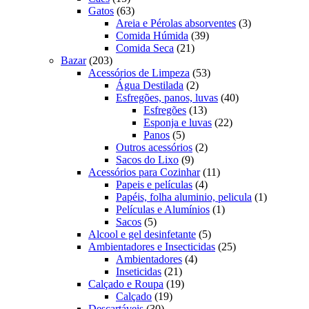
produtos
63
Gatos
63
produtos
3
Areia e Pérolas absorventes
3
39
produtos
Comida Húmida
39
21
produtos
Comida Seca
21
203
produtos
Bazar
203
produtos
53
Acessórios de Limpeza
53
2
produtos
Água Destilada
2
produtos
40
Esfregões, panos, luvas
40
13
produtos
Esfregões
13
produtos
22
Esponja e luvas
22
5
produtos
Panos
5
produtos
2
Outros acessórios
2
9
produtos
Sacos do Lixo
9
produtos
11
Acessórios para Cozinhar
11
4
produtos
Papeis e películas
4
produtos
1
Papéis, folha aluminio, pelicula
1
1
produto
Películas e Alumínios
1
5
produto
Sacos
5
produtos
5
Alcool e gel desinfetante
5
produtos
25
Ambientadores e Insecticidas
25
4
produtos
Ambientadores
4
21
produtos
Inseticidas
21
produtos
19
Calçado e Roupa
19
19
produtos
Calçado
19
30
produtos
Descartáveis
30