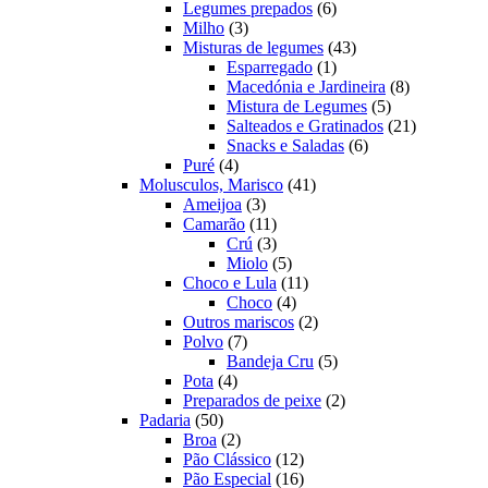
produtos
6
Legumes prepados
6
3
produtos
Milho
3
produtos
43
Misturas de legumes
43
1
produtos
Esparregado
1
produto
8
Macedónia e Jardineira
8
5
produtos
Mistura de Legumes
5
produtos
21
Salteados e Gratinados
21
6
produtos
Snacks e Saladas
6
4
produtos
Puré
4
produtos
41
Molusculos, Marisco
41
3
produtos
Ameijoa
3
produtos
11
Camarão
11
produtos
3
Crú
3
produtos
5
Miolo
5
produtos
11
Choco e Lula
11
4
produtos
Choco
4
produtos
2
Outros mariscos
2
7
produtos
Polvo
7
produtos
5
Bandeja Cru
5
4
produtos
Pota
4
produtos
2
Preparados de peixe
2
50
produtos
Padaria
50
produtos
2
Broa
2
produtos
12
Pão Clássico
12
produtos
16
Pão Especial
16