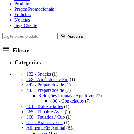
Produtos
Preços Promocionais
Folhetos
Notícias
Seja Cliente
Pesquisar
Filtrar
Categorias
1
132 - Snacks
1
produto
1
268 - Amêndoas e Fru
1
1
produto
442 - Preparados de
1
produto
7
443 - Preparados de
7
produtos
7
Refeições Prontas / Aperitivos
7
7
produtos
400 - Congelados
7
1
produtos
461 - Bolos e tartes
1
produto
2
365 - Fimabre Aves
2
produtos
1
368 - Fatiados / Cub
1
1
produto
612 - Branco 75 cl.
1
produto
63
Alimentação Animal
63
15
produtos
Cães
15