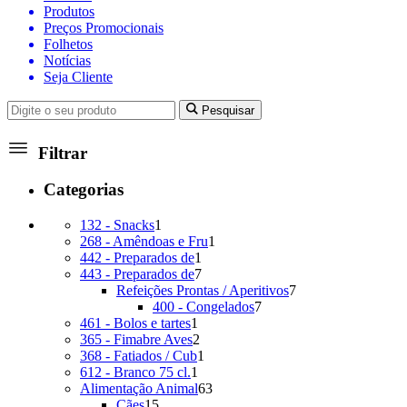
Produtos
Preços Promocionais
Folhetos
Notícias
Seja Cliente
Pesquisar
Filtrar
Categorias
1
132 - Snacks
1
produto
1
268 - Amêndoas e Fru
1
1
produto
442 - Preparados de
1
produto
7
443 - Preparados de
7
produtos
7
Refeições Prontas / Aperitivos
7
7
produtos
400 - Congelados
7
1
produtos
461 - Bolos e tartes
1
produto
2
365 - Fimabre Aves
2
produtos
1
368 - Fatiados / Cub
1
1
produto
612 - Branco 75 cl.
1
produto
63
Alimentação Animal
63
15
produtos
Cães
15