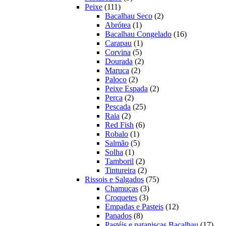
111
produtos
Peixe
111
produtos
2
Bacalhau Seco
2
1
produtos
Abrótea
1
produto
16
Bacalhau Congelado
16
1
produtos
Carapau
1
5
produto
Corvina
5
produtos
2
Dourada
2
2
produtos
Maruca
2
2
produtos
Paloco
2
produtos
2
Peixe Espada
2
2
produtos
Perca
2
produtos
25
Pescada
25
2
produtos
Raia
2
produtos
6
Red Fish
6
1
produtos
Robalo
1
produto
5
Salmão
5
1
produtos
Solha
1
produto
2
Tamboril
2
produtos
2
Tintureira
2
produtos
75
Rissois e Salgados
75
3
produtos
Chamuças
3
3
produtos
Croquetes
3
produtos
12
Empadas e Pasteis
12
8
produtos
Panados
8
produtos
17
Pastéis e pataniscas Bacalhau
17