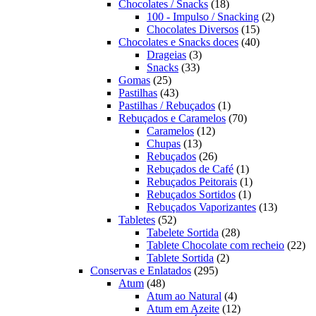
produtos
18
Chocolates / Snacks
18
produtos
2
100 - Impulso / Snacking
2
15
produtos
Chocolates Diversos
15
produtos
40
Chocolates e Snacks doces
40
3
produtos
Drageias
3
33
produtos
Snacks
33
25
produtos
Gomas
25
produtos
43
Pastilhas
43
produtos
1
Pastilhas / Rebuçados
1
produto
70
Rebuçados e Caramelos
70
12
produtos
Caramelos
12
13
produtos
Chupas
13
produtos
26
Rebuçados
26
produtos
1
Rebuçados de Café
1
produto
1
Rebuçados Peitorais
1
1
produto
Rebuçados Sortidos
1
produto
13
Rebuçados Vaporizantes
13
52
produtos
Tabletes
52
produtos
28
Tabelete Sortida
28
produtos
22
Tablete Chocolate com recheio
22
2
pro
Tablete Sortida
2
295
produtos
Conservas e Enlatados
295
48
produtos
Atum
48
produtos
4
Atum ao Natural
4
produtos
12
Atum em Azeite
12