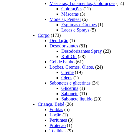
produtos
14
Máscaras, Tratamentos, Colorações
14
11
prod
Colorações
11
3
produtos
Máscaras
3
produtos
6
Modelar, Pentear
6
produtos
1
Espumas e Cremes
1
5
produto
Lacas e Sprays
5
173
produtos
Corpo
173
produtos
1
Depilação
1
produto
51
Desodorizantes
51
produtos
23
Desodorizantes Spray
23
28
produtos
Roll-On
28
61
produtos
Gel de banho
61
produtos
24
Loções, Cremes, Óleos,
24
19
produtos
Creme
19
1
produtos
Óleos
1
produto
34
Sabonetes e glicerinas
34
1
produtos
Glicerina
1
produto
11
Sabonete
11
produtos
20
Sabonete líquido
20
26
produtos
Criança, Bebé
26
5
produtos
Fraldas
5
1
produtos
Loção
1
produto
3
Perfumes
3
1
produtos
Proteção
1
produto
9
Toalhitas
9