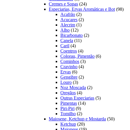
produtos
24
Cremes e Sopas
24
produtos
98
Especiarias, Ervas Aromáticas e Bot
98
2
prod
Açafrão
2
produtos
2
Açucares
2
1
produtos
Alecrim
1
12
produto
Alho
12
produtos
2
Bicarbonato
2
11
produtos
Canela
11
4
produtos
Caril
4
produtos
4
Coentros
4
produtos
6
Colorau, Pimentão
6
3
produtos
Cominhos
3
4
produtos
Cravinho
4
6
produtos
Ervas
6
produtos
2
Gengibre
2
3
produtos
Louro
3
produtos
2
Noz Moscada
2
4
produtos
Oregãos
4
produtos
5
Outras Especiarias
5
14
produtos
Pimentas
14
9
produtos
Piri-Piri
9
produtos
2
Tomilho
2
produtos
50
Maiosene, Ketchup e Mostarda
50
20
produtos
Ketchup
20
produtos
19
Maionese
19