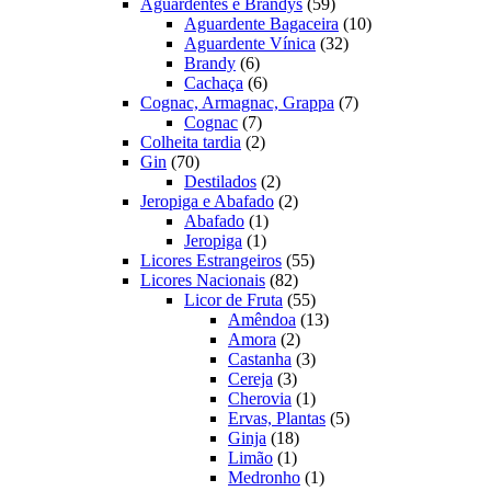
produtos
59
Aguardentes e Brandys
59
produtos
10
Aguardente Bagaceira
10
32
produtos
Aguardente Vínica
32
6
produtos
Brandy
6
produtos
6
Cachaça
6
produtos
7
Cognac, Armagnac, Grappa
7
7
produtos
Cognac
7
produtos
2
Colheita tardia
2
70
produtos
Gin
70
produtos
2
Destilados
2
produtos
2
Jeropiga e Abafado
2
1
produtos
Abafado
1
1
produto
Jeropiga
1
produto
55
Licores Estrangeiros
55
82
produtos
Licores Nacionais
82
produtos
55
Licor de Fruta
55
produtos
13
Amêndoa
13
2
produtos
Amora
2
produtos
3
Castanha
3
3
produtos
Cereja
3
produtos
1
Cherovia
1
produto
5
Ervas, Plantas
5
18
produtos
Ginja
18
1
produtos
Limão
1
produto
1
Medronho
1