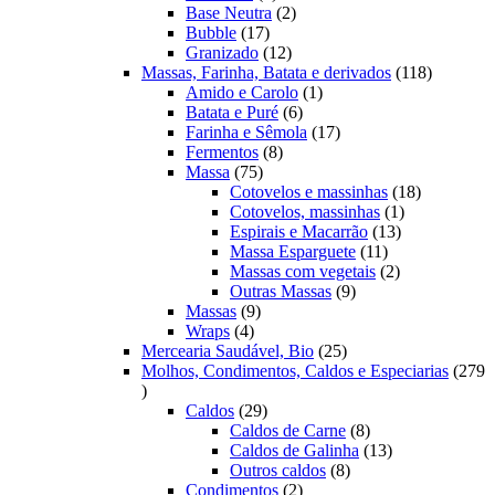
produtos
2
Base Neutra
2
17
produtos
Bubble
17
produtos
12
Granizado
12
produtos
118
Massas, Farinha, Batata e derivados
118
1
produtos
Amido e Carolo
1
6
produto
Batata e Puré
6
produtos
17
Farinha e Sêmola
17
8
produtos
Fermentos
8
75
produtos
Massa
75
produtos
18
Cotovelos e massinhas
18
1
produtos
Cotovelos, massinhas
1
13
produto
Espirais e Macarrão
13
11
produtos
Massa Esparguete
11
produtos
2
Massas com vegetais
2
9
produtos
Outras Massas
9
9
produtos
Massas
9
4
produtos
Wraps
4
produtos
25
Mercearia Saudável, Bio
25
produtos
Molhos, Condimentos, Caldos e Especiarias
279
279
produtos
29
Caldos
29
produtos
8
Caldos de Carne
8
produtos
13
Caldos de Galinha
13
8
produtos
Outros caldos
8
2
produtos
Condimentos
2