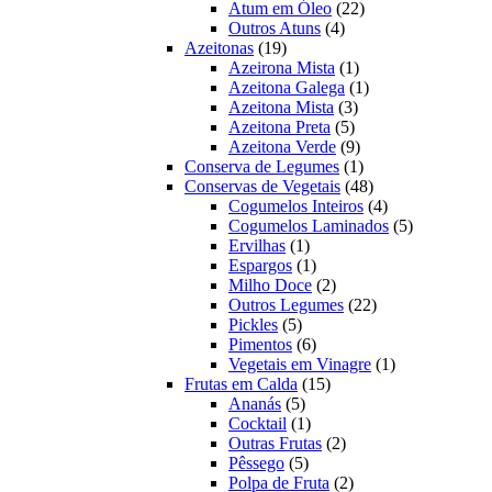
22
produtos
Atum em Óleo
22
4
produtos
Outros Atuns
4
19
produtos
Azeitonas
19
produtos
1
Azeirona Mista
1
produto
1
Azeitona Galega
1
3
produto
Azeitona Mista
3
5
produtos
Azeitona Preta
5
produtos
9
Azeitona Verde
9
produtos
1
Conserva de Legumes
1
produto
48
Conservas de Vegetais
48
produtos
4
Cogumelos Inteiros
4
produtos
5
Cogumelos Laminados
5
1
produtos
Ervilhas
1
produto
1
Espargos
1
produto
2
Milho Doce
2
produtos
22
Outros Legumes
22
5
produtos
Pickles
5
produtos
6
Pimentos
6
produtos
1
Vegetais em Vinagre
1
15
produto
Frutas em Calda
15
5
produtos
Ananás
5
produtos
1
Cocktail
1
produto
2
Outras Frutas
2
5
produtos
Pêssego
5
produtos
2
Polpa de Fruta
2