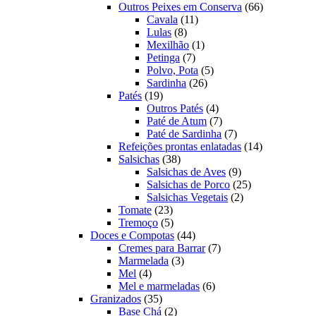
produtos
66
Outros Peixes em Conserva
66
11
produtos
Cavala
11
8
produtos
Lulas
8
produtos
1
Mexilhão
1
7
produto
Petinga
7
produtos
5
Polvo, Pota
5
26
produtos
Sardinha
26
19
produtos
Patés
19
produtos
4
Outros Patés
4
produtos
7
Paté de Atum
7
produtos
7
Paté de Sardinha
7
produtos
14
Refeições prontas enlatadas
14
38
produtos
Salsichas
38
produtos
9
Salsichas de Aves
9
produtos
25
Salsichas de Porco
25
2
produtos
Salsichas Vegetais
2
23
produtos
Tomate
23
produtos
5
Tremoço
5
produtos
44
Doces e Compotas
44
produtos
7
Cremes para Barrar
7
3
produtos
Marmelada
3
4
produtos
Mel
4
produtos
6
Mel e marmeladas
6
35
produtos
Granizados
35
produtos
2
Base Chá
2