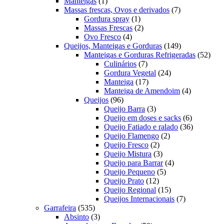
1
produtos
Manteigas
1
produto
7
Massas frescas, Ovos e derivados
7
1
produtos
Gordura spray
1
produto
2
Massas Frescas
2
4
produtos
Ovo Fresco
4
produtos
149
Queijos, Manteigas e Gorduras
149
produtos
52
Manteigas e Gorduras Refrigeradas
52
7
prod
Culinários
7
produtos
24
Gordura Vegetal
24
17
produtos
Manteiga
17
produtos
4
Manteiga de Amendoim
4
96
produtos
Queijos
96
produtos
3
Queijo Barra
3
produtos
6
Queijo em doses e sacks
6
produtos
36
Queijo Fatiado e ralado
36
2
produtos
Queijo Flamengo
2
2
produtos
Queijo Fresco
2
produtos
3
Queijo Mistura
3
produtos
4
Queijo para Barrar
4
5
produtos
Queijo Pequeno
5
12
produtos
Queijo Prato
12
produtos
15
Queijo Regional
15
produtos
7
Queijos Internacionais
7
535
produtos
Garrafeira
535
produtos
3
Absinto
3