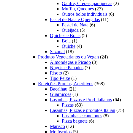
produto
2
Gaufre, Crepes, panquecas
2
27
produto
Muffin, Queques
27
produtos
6
Outros bolos individuais
6
11
produtos
Pastel de Nata e Queijadas
11
6
produtos
Pastel de Nata
6
5
produtos
Queijada
5
produtos
5
Quiches e Bolas
5
1
produtos
Bola
1
produto
4
Quiche
4
18
produtos
Sazonal
18
produtos
24
Produtos Vegetarianos ou Vegan
24
3
produtos
Almondegas e Picado
3
7
produtos
Nugets e Panados
7
2
produtos
Risoto
2
produtos
1
Tipo Peixe
1
produto
368
Refeições Prontas, Aperitivos
368
21
produtos
Bacalhau
21
produtos
1
Guarnições
1
produto
64
Lasanhas, Pizzas e Prod Italianos
64
63
produt
Pizzas
63
produtos
75
Lasanhas, Pizzas e produtos Italian
75
8
produ
Lasanhas e canelones
8
6
produtos
Pizza baguete
6
12
produtos
Marisco
12
produtos
5
Molúsculos
5