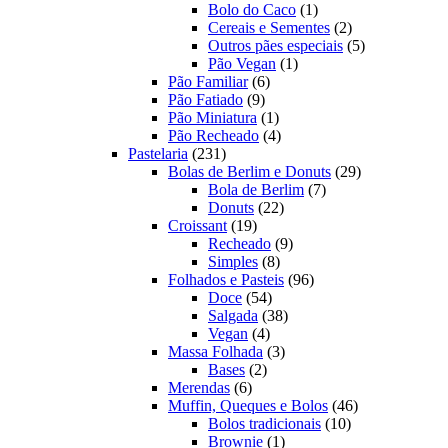
produtos
1
Bolo do Caco
1
produto
2
Cereais e Sementes
2
produtos
5
Outros pães especiais
5
1
produtos
Pão Vegan
1
6
produto
Pão Familiar
6
9
produtos
Pão Fatiado
9
produtos
1
Pão Miniatura
1
produto
4
Pão Recheado
4
231
produtos
Pastelaria
231
produtos
29
Bolas de Berlim e Donuts
29
7
produtos
Bola de Berlim
7
22
produtos
Donuts
22
19
produtos
Croissant
19
produtos
9
Recheado
9
8
produtos
Simples
8
produtos
96
Folhados e Pasteis
96
54
produtos
Doce
54
produtos
38
Salgada
38
4
produtos
Vegan
4
produtos
3
Massa Folhada
3
2
produtos
Bases
2
6
produtos
Merendas
6
produtos
46
Muffin, Queques e Bolos
46
10
produtos
Bolos tradicionais
10
1
produtos
Brownie
1