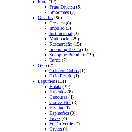
12
produtos
Fruta
12
produtos
5
Fruta Diversa
5
7
produtos
Smoothies
7
86
produtos
Gelados
86
produtos
8
Covetes
8
produtos
3
Impulso
3
produtos
2
Institucional
2
produtos
29
Multipacks
29
produtos
15
Restauração
15
produtos
3
Scooping Básico
3
produtos
19
Scooping Premium
19
7
produtos
Tartes
7
2
produtos
Gelo
2
produtos
1
Gelo em Cubos
1
1
produto
Gelo Picado
1
151
produto
Legumes
151
produtos
29
Batata
29
produtos
8
Bróculos
8
produtos
4
Cenouras
4
produtos
3
Couve-Flor
3
9
produtos
Ervilha
9
produtos
3
Espinafres
3
4
produtos
Favas
4
produtos
7
Feijão Verde
7
4
produtos
Grelos
4