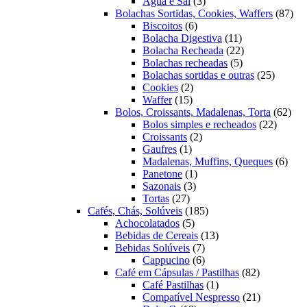
3
produtos
Água e Sal
3
produtos
87
Bolachas Sortidas, Cookies, Waffers
87
6
pro
Biscoitos
6
produtos
11
Bolacha Digestiva
11
produtos
22
Bolacha Recheada
22
5
produtos
Bolachas recheadas
5
produtos
25
Bolachas sortidas e outras
25
2
produto
Cookies
2
15
produtos
Waffer
15
produtos
62
Bolos, Croissants, Madalenas, Torta
62
22
prod
Bolos simples e recheados
22
2
produto
Croissants
2
1
produtos
Gaufres
1
produto
6
Madalenas, Muffins, Queques
6
1
prod
Panetone
1
3
produto
Sazonais
3
27
produtos
Tortas
27
produtos
185
Cafés, Chás, Solúveis
185
5
produtos
Achocolatados
5
produtos
13
Bebidas de Cereais
13
7
produtos
Bebidas Solúveis
7
produtos
6
Cappucino
6
produtos
82
Café em Cápsulas / Pastilhas
82
1
produtos
Café Pastilhas
1
produto
21
Compatível Nespresso
21