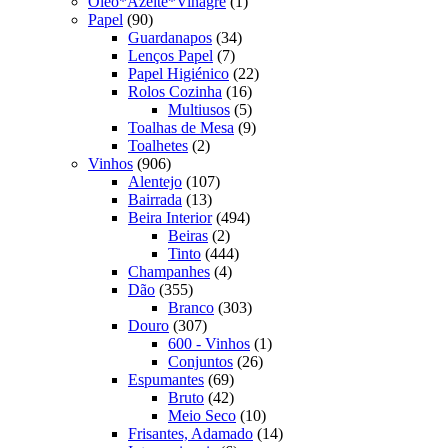
produto
1
Oleo*Azeite*Vinagre
1
90
produto
Papel
90
produtos
34
Guardanapos
34
7
produtos
Lenços Papel
7
produtos
22
Papel Higiénico
22
16
produtos
Rolos Cozinha
16
produtos
5
Multiusos
5
produtos
9
Toalhas de Mesa
9
2
produtos
Toalhetes
2
906
produtos
Vinhos
906
produtos
107
Alentejo
107
13
produtos
Bairrada
13
produtos
494
Beira Interior
494
2
produtos
Beiras
2
produtos
444
Tinto
444
4
produtos
Champanhes
4
355
produtos
Dão
355
produtos
303
Branco
303
307
produtos
Douro
307
produtos
1
600 - Vinhos
1
26
produto
Conjuntos
26
69
produtos
Espumantes
69
produtos
42
Bruto
42
produtos
10
Meio Seco
10
produtos
14
Frisantes, Adamado
14