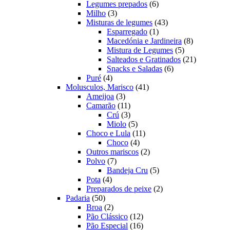
produtos
6
Legumes prepados
6
3
produtos
Milho
3
produtos
43
Misturas de legumes
43
1
produtos
Esparregado
1
produto
8
Macedónia e Jardineira
8
5
produtos
Mistura de Legumes
5
produtos
21
Salteados e Gratinados
21
6
produtos
Snacks e Saladas
6
4
produtos
Puré
4
produtos
41
Molusculos, Marisco
41
3
produtos
Ameijoa
3
produtos
11
Camarão
11
produtos
3
Crú
3
produtos
5
Miolo
5
produtos
11
Choco e Lula
11
4
produtos
Choco
4
produtos
2
Outros mariscos
2
7
produtos
Polvo
7
produtos
5
Bandeja Cru
5
4
produtos
Pota
4
produtos
2
Preparados de peixe
2
50
produtos
Padaria
50
produtos
2
Broa
2
produtos
12
Pão Clássico
12
produtos
16
Pão Especial
16