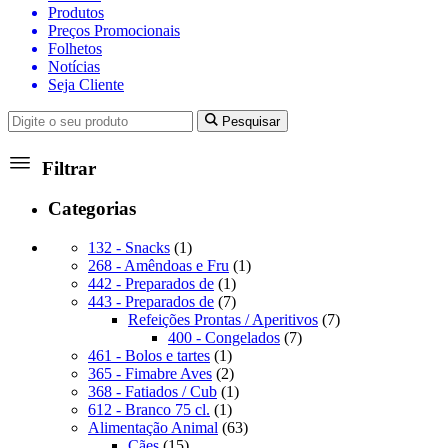
Produtos
Preços Promocionais
Folhetos
Notícias
Seja Cliente
Pesquisar
Filtrar
Categorias
1
132 - Snacks
1
produto
1
268 - Amêndoas e Fru
1
1
produto
442 - Preparados de
1
produto
7
443 - Preparados de
7
produtos
7
Refeições Prontas / Aperitivos
7
7
produtos
400 - Congelados
7
1
produtos
461 - Bolos e tartes
1
produto
2
365 - Fimabre Aves
2
produtos
1
368 - Fatiados / Cub
1
1
produto
612 - Branco 75 cl.
1
produto
63
Alimentação Animal
63
15
produtos
Cães
15