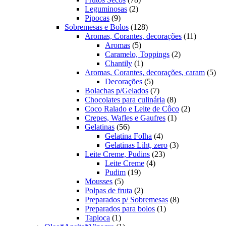
2
produtos
Leguminosas
2
9
produtos
Pipocas
9
produtos
128
Sobremesas e Bolos
128
produtos
11
Aromas, Corantes, decorações
11
5
produtos
Aromas
5
produtos
2
Caramelo, Toppings
2
1
produtos
Chantily
1
produto
5
Aromas, Corantes, decorações, caram
5
5
pro
Decorações
5
produtos
7
Bolachas p/Gelados
7
produtos
8
Chocolates para culinária
8
produtos
2
Coco Ralado e Leite de Côco
2
1
produtos
Crepes, Wafles e Gaufres
1
56
produto
Gelatinas
56
produtos
4
Gelatina Folha
4
produtos
3
Gelatinas Liht, zero
3
23
produtos
Leite Creme, Pudins
23
4
produtos
Leite Creme
4
19
produtos
Pudim
19
5
produtos
Mousses
5
produtos
2
Polpas de fruta
2
produtos
8
Preparados p/ Sobremesas
8
1
produtos
Preparados para bolos
1
1
produto
Tapioca
1