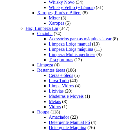
produtos
34
Whisky Novo
34
produtos
31
Whisky Velho (+12anos)
31
8
produtos
Xaropes, Purés e Bitters
8
3
produtos
Mixer
3
produtos
5
Xaropes
5
347
produtos
Hig. Limpeza Lar
347
74
produtos
Cozinha
74
produtos
8
Acessórios para as máquinas lavar
8
19
produt
Limpeza Loiça manual
19
produtos
11
Limpeza Loiça máquina
11
produtos
9
Limpeza Multisuperficies
9
12
produtos
Tira gorduras
12
4
produtos
Limpeza
4
produtos
106
Restantes áreas
106
produtos
5
Ceras e óleos
5
40
produtos
Lava Tudo
40
produtos
4
Limpa Vidros
4
20
produtos
Lixívias
20
produtos
1
Madeiras e Moveis
1
8
produto
Metais
8
produtos
1
Vidros
1
118
produto
Roupa
118
produtos
22
Amaciador
22
produtos
4
Detergente Manual Pó
4
76
produtos
Detergente Máquina
76