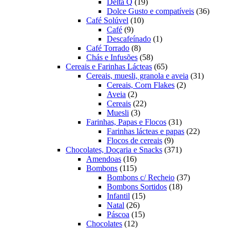
19
produtos
Delta Q
19
produtos
36
Dolce Gusto e compatíveis
36
10
produt
Café Solúvel
10
9
produtos
Café
9
produtos
1
Descafeínado
1
8
produto
Café Torrado
8
produtos
58
Chás e Infusões
58
produtos
65
Cereais e Farinhas Lácteas
65
produtos
31
Cereais, muesli, granola e aveia
31
2
produtos
Cereais, Corn Flakes
2
2
produtos
Aveia
2
produtos
22
Cereais
22
3
produtos
Muesli
3
produtos
31
Farinhas, Papas e Flocos
31
produtos
22
Farinhas lácteas e papas
22
9
produtos
Flocos de cereais
9
produtos
371
Chocolates, Doçaria e Snacks
371
16
produtos
Amendoas
16
produtos
115
Bombons
115
produtos
37
Bombons c/ Recheio
37
18
produtos
Bombons Sortidos
18
15
produtos
Infantil
15
26
produtos
Natal
26
produtos
15
Páscoa
15
12
produtos
Chocolates
12