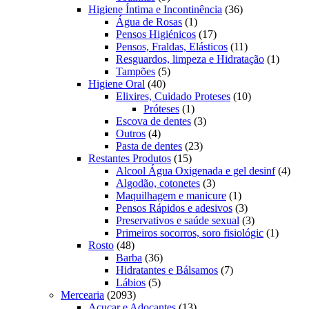
produtos
36
Higiene Íntima e Incontinência
36
1
produtos
Água de Rosas
1
produto
17
Pensos Higiénicos
17
produtos
11
Pensos, Fraldas, Elásticos
11
produtos
1
Resguardos, limpeza e Hidratação
1
5
produto
Tampões
5
40
produtos
Higiene Oral
40
produtos
10
Elixires, Cuidado Proteses
10
1
produtos
Próteses
1
produto
3
Escova de dentes
3
4
produtos
Outros
4
produtos
23
Pasta de dentes
23
15
produtos
Restantes Produtos
15
produtos
4
Alcool Água Oxigenada e gel desinf
4
3
prod
Algodão, cotonetes
3
produtos
1
Maquilhagem e manicure
1
produto
3
Pensos Rápidos e adesivos
3
produtos
3
Preservativos e saúde sexual
3
produtos
1
Primeiros socorros, soro fisiológic
1
48
produto
Rosto
48
produtos
36
Barba
36
produtos
7
Hidratantes e Bálsamos
7
5
produtos
Lábios
5
2093
produtos
Mercearia
2093
produtos
13
Açucar e Adoçantes
13