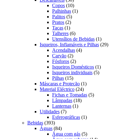
produtos
10
Copos
10
produtos
1
Palhinhas
1
5
produto
Palitos
5
2
produtos
Pratos
2
1
produtos
Taças
1
produto
6
Talheres
6
produtos
1
Utensílios de Bebidas
1
produto
29
Isqueiros, Inflamáveis e Pilhas
29
4
produtos
Acendalhas
4
2
produtos
Carvão
2
produtos
2
Fósforos
2
produtos
1
Isqueiros Domésticos
1
5
produto
Isqueiros individuais
5
15
produtos
Pilhas
15
produtos
1
Máscaras e Proteção
1
24
produto
Material Eléctrico
24
produtos
5
Fichas e Tomadas
5
18
produtos
Lâmpadas
18
1
produtos
Lanternas
1
7
produto
Utilidades
7
produtos
1
Esferográficas
1
393
produto
Bebidas
393
produtos
84
Águas
84
produtos
5
Água com gás
5