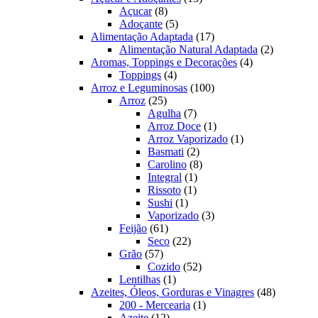
8
produtos
Açucar
8
produtos
5
Adoçante
5
produtos
17
Alimentação Adaptada
17
produtos
2
Alimentação Natural Adaptada
2
4
produtos
Aromas, Toppings e Decorações
4
4
produtos
Toppings
4
produtos
100
Arroz e Leguminosas
100
25
produtos
Arroz
25
produtos
7
Agulha
7
produtos
1
Arroz Doce
1
produto
1
Arroz Vaporizado
1
2
produto
Basmati
2
produtos
8
Carolino
8
1
produtos
Integral
1
1
produto
Rissoto
1
1
produto
Sushi
1
produto
3
Vaporizado
3
61
produtos
Feijão
61
produtos
22
Seco
22
57
produtos
Grão
57
produtos
52
Cozido
52
1
produtos
Lentilhas
1
produto
48
Azeites, Óleos, Gorduras e Vinagres
48
1
produtos
200 - Mercearia
1
12
produto
Azeite
12