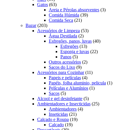
produtos
63
Gatos
63
produtos
3
Areia e Pérolas absorventes
3
39
produtos
Comida Húmida
39
21
produtos
Comida Seca
21
203
produtos
Bazar
203
produtos
53
Acessórios de Limpeza
53
2
produtos
Água Destilada
2
produtos
40
Esfregões, panos, luvas
40
13
produtos
Esfregões
13
produtos
22
Esponja e luvas
22
5
produtos
Panos
5
produtos
2
Outros acessórios
2
9
produtos
Sacos do Lixo
9
produtos
11
Acessórios para Cozinhar
11
4
produtos
Papeis e películas
4
produtos
1
Papéis, folha aluminio, pelicula
1
1
produto
Películas e Alumínios
1
5
produto
Sacos
5
produtos
5
Alcool e gel desinfetante
5
produtos
25
Ambientadores e Insecticidas
25
4
produtos
Ambientadores
4
21
produtos
Inseticidas
21
produtos
19
Calçado e Roupa
19
19
produtos
Calçado
19
30
produtos
Descartáveis
30