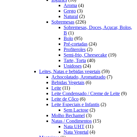
produtos
4
Aroma
4
3
produtos
Grego
3
produtos
2
Natural
2
produtos
226
Sobremesas
226
produtos
Sobremesas, Doces, Açucar, Bolos,
1
B
1
produto
95
Bolo
95
produtos
24
Pré-cortadas
24
2
produtos
Profiteroles
2
produtos
19
Semi-frio, Cheesecake
19
40
produtos
Tarte, Torta
40
24
produtos
Unidoses
24
produtos
59
Leites, Natas e bebidas vegetais
59
produtos
7
Achocolatado, Aromatizado
7
6
produtos
Bebidas Vegetais
6
11
produtos
Leite
11
produtos
9
Leite Condensado / Creme de Leite
9
6
produ
Leite de Côco
6
produtos
2
Leite Especiais e Infantis
2
2
produtos
Sem Lactose
2
3
produtos
Molho Bechamel
3
produtos
15
Natas / Condimentos
15
11
produtos
Nata UHT
11
produtos
4
Nata Vegetal
4