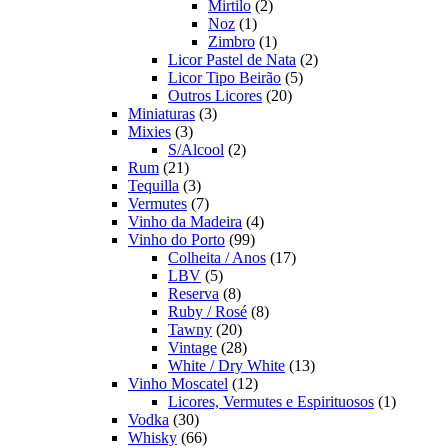
2
produto
Mirtilo
2
1
produtos
Noz
1
produto
1
Zimbro
1
produto
2
Licor Pastel de Nata
2
5
produtos
Licor Tipo Beirão
5
20
produtos
Outros Licores
20
3
produtos
Miniaturas
3
3
produtos
Mixies
3
produtos
2
S/Alcool
2
21
produtos
Rum
21
produtos
3
Tequilla
3
produtos
7
Vermutes
7
produtos
4
Vinho da Madeira
4
99
produtos
Vinho do Porto
99
produtos
17
Colheita / Anos
17
5
produtos
LBV
5
produtos
8
Reserva
8
produtos
8
Ruby / Rosé
8
20
produtos
Tawny
20
produtos
28
Vintage
28
produtos
13
White / Dry White
13
12
produtos
Vinho Moscatel
12
produtos
1
Licores, Vermutes e Espirituosos
1
30
produto
Vodka
30
produtos
66
Whisky
66