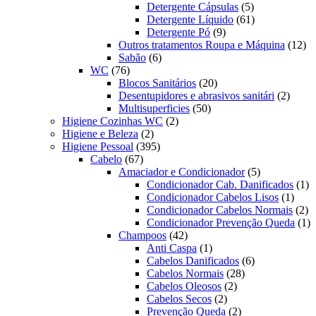
produtos
5
Detergente Cápsulas
5
produtos
61
Detergente Líquido
61
9
produtos
Detergente Pó
9
produtos
12
Outros tratamentos Roupa e Máquina
12
6
pr
Sabão
6
76
produtos
WC
76
produtos
20
Blocos Sanitários
20
produtos
2
Desentupidores e abrasivos sanitári
2
50
produt
Multisuperficies
50
2
produtos
Higiene Cozinhas WC
2
2
produtos
Higiene e Beleza
2
produtos
395
Higiene Pessoal
395
67
produtos
Cabelo
67
produtos
5
Amaciador e Condicionador
5
produtos
1
Condicionador Cab. Danificados
1
1
pr
Condicionador Cabelos Lisos
1
produ
2
Condicionador Cabelos Normais
2
pr
1
Condicionador Prevenção Queda
1
42
pr
Champoos
42
produtos
1
Anti Caspa
1
produto
6
Cabelos Danificados
6
28
produtos
Cabelos Normais
28
2
produtos
Cabelos Oleosos
2
2
produtos
Cabelos Secos
2
produtos
2
Prevenção Queda
2