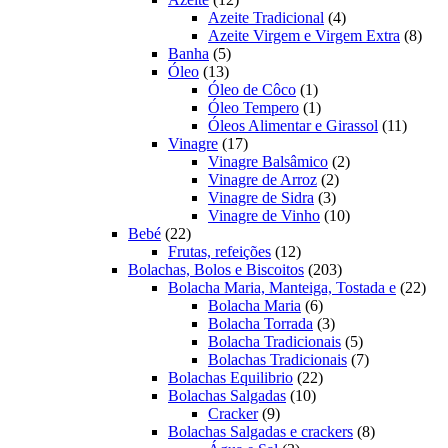
produtos
4
Azeite Tradicional
4
produtos
8
Azeite Virgem e Virgem Extra
8
5
prod
Banha
5
13
produtos
Óleo
13
produtos
1
Óleo de Côco
1
produto
1
Óleo Tempero
1
produto
11
Óleos Alimentar e Girassol
11
17
produt
Vinagre
17
produtos
2
Vinagre Balsâmico
2
2
produtos
Vinagre de Arroz
2
3
produtos
Vinagre de Sidra
3
produtos
10
Vinagre de Vinho
10
22
produtos
Bebé
22
produtos
12
Frutas, refeições
12
produtos
203
Bolachas, Bolos e Biscoitos
203
produtos
22
Bolacha Maria, Manteiga, Tostada e
22
6
prod
Bolacha Maria
6
produtos
3
Bolacha Torrada
3
produtos
5
Bolacha Tradicionais
5
produtos
7
Bolachas Tradicionais
7
22
produtos
Bolachas Equilibrio
22
10
produtos
Bolachas Salgadas
10
9
produtos
Cracker
9
produtos
8
Bolachas Salgadas e crackers
8