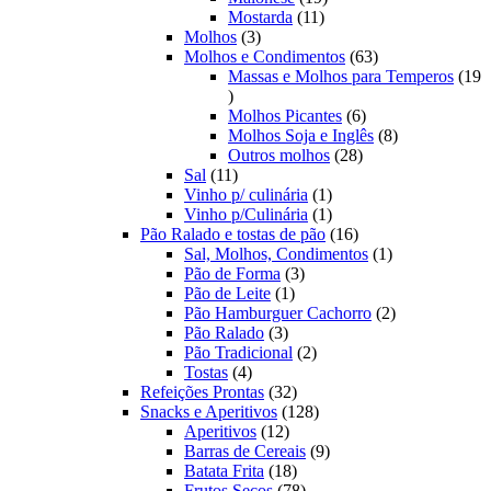
11
produtos
Mostarda
11
3
produtos
Molhos
3
produtos
63
Molhos e Condimentos
63
produtos
Massas e Molhos para Temperos
19
19
produtos
6
Molhos Picantes
6
produtos
8
Molhos Soja e Inglês
8
28
produtos
Outros molhos
28
11
produtos
Sal
11
produtos
1
Vinho p/ culinária
1
produto
1
Vinho p/Culinária
1
produto
16
Pão Ralado e tostas de pão
16
produtos
1
Sal, Molhos, Condimentos
1
3
produto
Pão de Forma
3
1
produtos
Pão de Leite
1
produto
2
Pão Hamburguer Cachorro
2
3
produtos
Pão Ralado
3
produtos
2
Pão Tradicional
2
4
produtos
Tostas
4
produtos
32
Refeições Prontas
32
produtos
128
Snacks e Aperitivos
128
12
produtos
Aperitivos
12
produtos
9
Barras de Cereais
9
18
produtos
Batata Frita
18
produtos
78
Frutos Secos
78