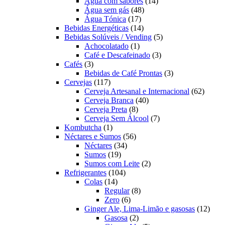
produtos
14
Água com sabores
14
48
produtos
Água sem gás
48
17
produtos
Água Tónica
17
produtos
14
Bebidas Energéticas
14
produtos
5
Bebidas Solúveis / Vending
5
1
produtos
Achocolatado
1
produto
3
Café e Descafeinado
3
3
produtos
Cafés
3
produtos
3
Bebidas de Café Prontas
3
117
produtos
Cervejas
117
produtos
62
Cerveja Artesanal e Internacional
62
40
produt
Cerveja Branca
40
8
produtos
Cerveja Preta
8
produtos
7
Cerveja Sem Álcool
7
1
produtos
Kombutcha
1
produto
56
Néctares e Sumos
56
34
produtos
Néctares
34
19
produtos
Sumos
19
produtos
2
Sumos com Leite
2
104
produtos
Refrigerantes
104
14
produtos
Colas
14
produtos
8
Regular
8
6
produtos
Zero
6
produtos
12
Ginger Ale, Lima-Limão e gasosas
12
2
produ
Gasosa
2