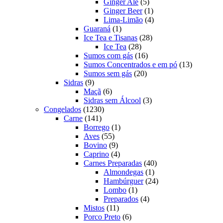
produtos
5
Ginger Ale
5
produtos
1
Ginger Beer
1
produto
4
Lima-Limão
4
1
produtos
Guaraná
1
produto
28
Ice Tea e Tisanas
28
28
produtos
Ice Tea
28
produtos
16
Sumos com gás
16
produtos
13
Sumos Concentrados e em pó
13
20
produtos
Sumos sem gás
20
9
produtos
Sidras
9
produtos
6
Maçã
6
produtos
3
Sidras sem Álcool
3
1230
produtos
Congelados
1230
141
produtos
Carne
141
produtos
1
Borrego
1
55
produto
Aves
55
produtos
9
Bovino
9
produtos
4
Caprino
4
produtos
40
Carnes Preparadas
40
1
produtos
Almondegas
1
produto
24
Hambúrguer
24
1
produtos
Lombo
1
produto
4
Preparados
4
11
produtos
Mistos
11
produtos
6
Porco Preto
6