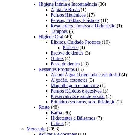
produtos
36
Higiene Íntima e Incontinência
36
1
produtos
Água de Rosas
1
produto
17
Pensos Higiénicos
17
produtos
11
Pensos, Fraldas, Elásticos
11
produtos
1
Resguardos, limpeza e Hidratação
1
5
produto
Tampões
5
40
produtos
Higiene Oral
40
produtos
10
Elixires, Cuidado Proteses
10
1
produtos
Próteses
1
produto
3
Escova de dentes
3
4
produtos
Outros
4
produtos
23
Pasta de dentes
23
15
produtos
Restantes Produtos
15
produtos
4
Alcool Água Oxigenada e gel desinf
4
3
prod
Algodão, cotonetes
3
produtos
1
Maquilhagem e manicure
1
produto
3
Pensos Rápidos e adesivos
3
produtos
3
Preservativos e saúde sexual
3
produtos
1
Primeiros socorros, soro fisiológic
1
48
produto
Rosto
48
produtos
36
Barba
36
produtos
7
Hidratantes e Bálsamos
7
5
produtos
Lábios
5
2093
produtos
Mercearia
2093
produtos
13
Açucar e Adoçantes
13