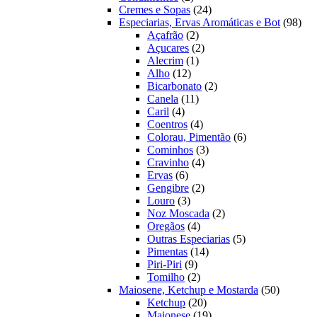
produtos
24
Cremes e Sopas
24
produtos
98
Especiarias, Ervas Aromáticas e Bot
98
2
prod
Açafrão
2
produtos
2
Açucares
2
1
produtos
Alecrim
1
12
produto
Alho
12
produtos
2
Bicarbonato
2
11
produtos
Canela
11
4
produtos
Caril
4
produtos
4
Coentros
4
produtos
6
Colorau, Pimentão
6
3
produtos
Cominhos
3
4
produtos
Cravinho
4
6
produtos
Ervas
6
produtos
2
Gengibre
2
3
produtos
Louro
3
produtos
2
Noz Moscada
2
4
produtos
Oregãos
4
produtos
5
Outras Especiarias
5
14
produtos
Pimentas
14
9
produtos
Piri-Piri
9
produtos
2
Tomilho
2
produtos
50
Maiosene, Ketchup e Mostarda
50
20
produtos
Ketchup
20
produtos
19
Maionese
19