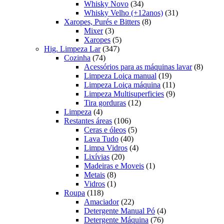
produtos
34
Whisky Novo
34
produtos
31
Whisky Velho (+12anos)
31
8
produtos
Xaropes, Purés e Bitters
8
3
produtos
Mixer
3
produtos
5
Xaropes
5
347
produtos
Hig. Limpeza Lar
347
74
produtos
Cozinha
74
produtos
8
Acessórios para as máquinas lavar
8
19
produt
Limpeza Loiça manual
19
produtos
11
Limpeza Loiça máquina
11
produtos
9
Limpeza Multisuperficies
9
12
produtos
Tira gorduras
12
4
produtos
Limpeza
4
produtos
106
Restantes áreas
106
produtos
5
Ceras e óleos
5
40
produtos
Lava Tudo
40
produtos
4
Limpa Vidros
4
20
produtos
Lixívias
20
produtos
1
Madeiras e Moveis
1
8
produto
Metais
8
produtos
1
Vidros
1
118
produto
Roupa
118
produtos
22
Amaciador
22
produtos
4
Detergente Manual Pó
4
76
produtos
Detergente Máquina
76