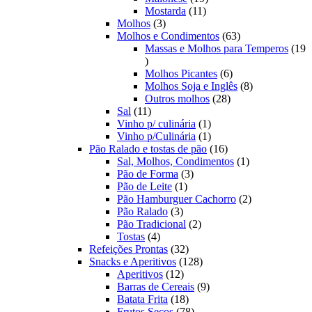
11
produtos
Mostarda
11
3
produtos
Molhos
3
produtos
63
Molhos e Condimentos
63
produtos
Massas e Molhos para Temperos
19
19
produtos
6
Molhos Picantes
6
produtos
8
Molhos Soja e Inglês
8
28
produtos
Outros molhos
28
11
produtos
Sal
11
produtos
1
Vinho p/ culinária
1
produto
1
Vinho p/Culinária
1
produto
16
Pão Ralado e tostas de pão
16
produtos
1
Sal, Molhos, Condimentos
1
3
produto
Pão de Forma
3
1
produtos
Pão de Leite
1
produto
2
Pão Hamburguer Cachorro
2
3
produtos
Pão Ralado
3
produtos
2
Pão Tradicional
2
4
produtos
Tostas
4
produtos
32
Refeições Prontas
32
produtos
128
Snacks e Aperitivos
128
12
produtos
Aperitivos
12
produtos
9
Barras de Cereais
9
18
produtos
Batata Frita
18
produtos
78
Frutos Secos
78