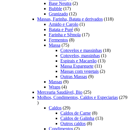
produtos
2
Base Neutra
2
17
produtos
Bubble
17
produtos
12
Granizado
12
produtos
118
Massas, Farinha, Batata e derivados
118
1
produtos
Amido e Carolo
1
6
produto
Batata e Puré
6
produtos
17
Farinha e Sêmola
17
8
produtos
Fermentos
8
75
produtos
Massa
75
produtos
18
Cotovelos e massinhas
18
1
produtos
Cotovelos, massinhas
1
13
produto
Espirais e Macarrão
13
11
produtos
Massa Esparguete
11
produtos
2
Massas com vegetais
2
9
produtos
Outras Massas
9
9
produtos
Massas
9
4
produtos
Wraps
4
produtos
25
Mercearia Saudável, Bio
25
produtos
Molhos, Condimentos, Caldos e Especiarias
279
279
produtos
29
Caldos
29
produtos
8
Caldos de Carne
8
produtos
13
Caldos de Galinha
13
8
produtos
Outros caldos
8
2
produtos
Condimentos
2