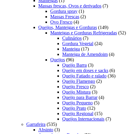
1
produtos
Manteigas
1
produto
7
Massas frescas, Ovos e derivados
7
1
produtos
Gordura spray
1
produto
2
Massas Frescas
2
4
produtos
Ovo Fresco
4
produtos
149
Queijos, Manteigas e Gorduras
149
produtos
52
Manteigas e Gorduras Refrigeradas
52
7
prod
Culinários
7
produtos
24
Gordura Vegetal
24
17
produtos
Manteiga
17
produtos
4
Manteiga de Amendoim
4
96
produtos
Queijos
96
produtos
3
Queijo Barra
3
produtos
6
Queijo em doses e sacks
6
produtos
36
Queijo Fatiado e ralado
36
2
produtos
Queijo Flamengo
2
2
produtos
Queijo Fresco
2
produtos
3
Queijo Mistura
3
produtos
4
Queijo para Barrar
4
5
produtos
Queijo Pequeno
5
12
produtos
Queijo Prato
12
produtos
15
Queijo Regional
15
produtos
7
Queijos Internacionais
7
535
produtos
Garrafeira
535
produtos
3
Absinto
3