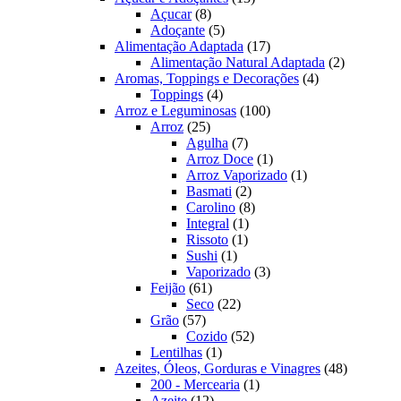
8
produtos
Açucar
8
produtos
5
Adoçante
5
produtos
17
Alimentação Adaptada
17
produtos
2
Alimentação Natural Adaptada
2
4
produtos
Aromas, Toppings e Decorações
4
4
produtos
Toppings
4
produtos
100
Arroz e Leguminosas
100
25
produtos
Arroz
25
produtos
7
Agulha
7
produtos
1
Arroz Doce
1
produto
1
Arroz Vaporizado
1
2
produto
Basmati
2
produtos
8
Carolino
8
1
produtos
Integral
1
1
produto
Rissoto
1
1
produto
Sushi
1
produto
3
Vaporizado
3
61
produtos
Feijão
61
produtos
22
Seco
22
57
produtos
Grão
57
produtos
52
Cozido
52
1
produtos
Lentilhas
1
produto
48
Azeites, Óleos, Gorduras e Vinagres
48
1
produtos
200 - Mercearia
1
12
produto
Azeite
12