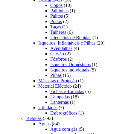
produtos
10
Copos
10
produtos
1
Palhinhas
1
5
produto
Palitos
5
2
produtos
Pratos
2
1
produtos
Taças
1
produto
6
Talheres
6
produtos
1
Utensílios de Bebidas
1
produto
29
Isqueiros, Inflamáveis e Pilhas
29
4
produtos
Acendalhas
4
2
produtos
Carvão
2
produtos
2
Fósforos
2
produtos
1
Isqueiros Domésticos
1
5
produto
Isqueiros individuais
5
15
produtos
Pilhas
15
produtos
1
Máscaras e Proteção
1
24
produto
Material Eléctrico
24
produtos
5
Fichas e Tomadas
5
18
produtos
Lâmpadas
18
1
produtos
Lanternas
1
7
produto
Utilidades
7
produtos
1
Esferográficas
1
393
produto
Bebidas
393
produtos
84
Águas
84
produtos
5
Água com gás
5