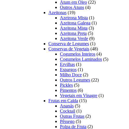
22
produtos
Atum em Óleo
22
4
produtos
Outros Atuns
4
19
produtos
Azeitonas
19
produtos
1
Azeirona Mista
1
produto
1
Azeitona Galega
1
3
produto
Azeitona Mista
3
5
produtos
Azeitona Preta
5
produtos
9
Azeitona Verde
9
produtos
1
Conserva de Legumes
1
produto
48
Conservas de Vegetais
48
produtos
4
Cogumelos Inteiros
4
produtos
5
Cogumelos Laminados
5
1
produtos
Ervilhas
1
produto
1
Espargos
1
produto
2
Milho Doce
2
produtos
22
Outros Legumes
22
5
produtos
Pickles
5
produtos
6
Pimentos
6
produtos
1
Vegetais em Vinagre
1
15
produto
Frutas em Calda
15
5
produtos
Ananás
5
produtos
1
Cocktail
1
produto
2
Outras Frutas
2
5
produtos
Pêssego
5
produtos
2
Polpa de Fruta
2