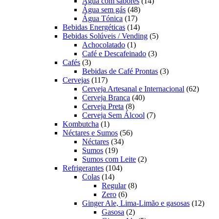
produtos
14
Água com sabores
14
48
produtos
Água sem gás
48
17
produtos
Água Tónica
17
produtos
14
Bebidas Energéticas
14
produtos
5
Bebidas Solúveis / Vending
5
1
produtos
Achocolatado
1
produto
3
Café e Descafeinado
3
3
produtos
Cafés
3
produtos
3
Bebidas de Café Prontas
3
117
produtos
Cervejas
117
produtos
62
Cerveja Artesanal e Internacional
62
40
produt
Cerveja Branca
40
8
produtos
Cerveja Preta
8
produtos
7
Cerveja Sem Álcool
7
1
produtos
Kombutcha
1
produto
56
Néctares e Sumos
56
34
produtos
Néctares
34
19
produtos
Sumos
19
produtos
2
Sumos com Leite
2
104
produtos
Refrigerantes
104
14
produtos
Colas
14
produtos
8
Regular
8
6
produtos
Zero
6
produtos
12
Ginger Ale, Lima-Limão e gasosas
12
2
produ
Gasosa
2