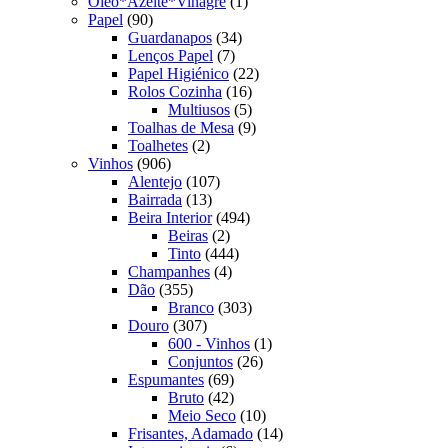
produto
1
Oleo*Azeite*Vinagre
1
90
produto
Papel
90
produtos
34
Guardanapos
34
7
produtos
Lenços Papel
7
produtos
22
Papel Higiénico
22
16
produtos
Rolos Cozinha
16
produtos
5
Multiusos
5
produtos
9
Toalhas de Mesa
9
2
produtos
Toalhetes
2
906
produtos
Vinhos
906
produtos
107
Alentejo
107
13
produtos
Bairrada
13
produtos
494
Beira Interior
494
2
produtos
Beiras
2
produtos
444
Tinto
444
4
produtos
Champanhes
4
355
produtos
Dão
355
produtos
303
Branco
303
307
produtos
Douro
307
produtos
1
600 - Vinhos
1
26
produto
Conjuntos
26
69
produtos
Espumantes
69
produtos
42
Bruto
42
produtos
10
Meio Seco
10
produtos
14
Frisantes, Adamado
14