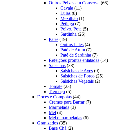
produtos
66
Outros Peixes em Conserva
66
11
produtos
Cavala
11
8
produtos
Lulas
8
produtos
1
Mexilhão
1
7
produto
Petinga
7
produtos
5
Polvo, Pota
5
26
produtos
Sardinha
26
19
produtos
Patés
19
produtos
4
Outros Patés
4
produtos
7
Paté de Atum
7
produtos
7
Paté de Sardinha
7
produtos
14
Refeições prontas enlatadas
14
38
produtos
Salsichas
38
produtos
9
Salsichas de Aves
9
produtos
25
Salsichas de Porco
25
2
produtos
Salsichas Vegetais
2
23
produtos
Tomate
23
produtos
5
Tremoço
5
produtos
44
Doces e Compotas
44
produtos
7
Cremes para Barrar
7
3
produtos
Marmelada
3
4
produtos
Mel
4
produtos
6
Mel e marmeladas
6
35
produtos
Granizados
35
produtos
2
Base Chá
2