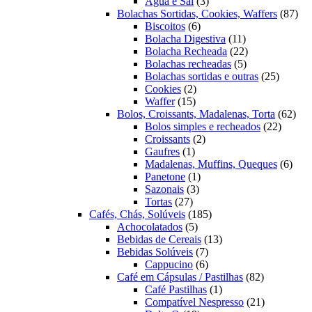
3
produtos
Água e Sal
3
produtos
87
Bolachas Sortidas, Cookies, Waffers
87
6
pro
Biscoitos
6
produtos
11
Bolacha Digestiva
11
produtos
22
Bolacha Recheada
22
5
produtos
Bolachas recheadas
5
produtos
25
Bolachas sortidas e outras
25
2
produto
Cookies
2
15
produtos
Waffer
15
produtos
62
Bolos, Croissants, Madalenas, Torta
62
22
prod
Bolos simples e recheados
22
2
produto
Croissants
2
1
produtos
Gaufres
1
produto
6
Madalenas, Muffins, Queques
6
1
prod
Panetone
1
3
produto
Sazonais
3
27
produtos
Tortas
27
produtos
185
Cafés, Chás, Solúveis
185
5
produtos
Achocolatados
5
produtos
13
Bebidas de Cereais
13
7
produtos
Bebidas Solúveis
7
produtos
6
Cappucino
6
produtos
82
Café em Cápsulas / Pastilhas
82
1
produtos
Café Pastilhas
1
produto
21
Compatível Nespresso
21