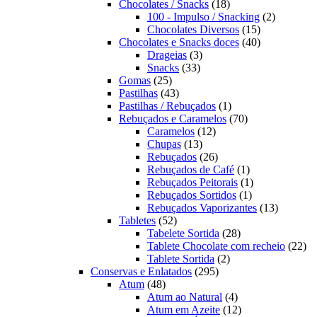
produtos
18
Chocolates / Snacks
18
produtos
2
100 - Impulso / Snacking
2
15
produtos
Chocolates Diversos
15
produtos
40
Chocolates e Snacks doces
40
3
produtos
Drageias
3
33
produtos
Snacks
33
25
produtos
Gomas
25
produtos
43
Pastilhas
43
produtos
1
Pastilhas / Rebuçados
1
produto
70
Rebuçados e Caramelos
70
12
produtos
Caramelos
12
13
produtos
Chupas
13
produtos
26
Rebuçados
26
produtos
1
Rebuçados de Café
1
produto
1
Rebuçados Peitorais
1
1
produto
Rebuçados Sortidos
1
produto
13
Rebuçados Vaporizantes
13
52
produtos
Tabletes
52
produtos
28
Tabelete Sortida
28
produtos
22
Tablete Chocolate com recheio
22
2
pro
Tablete Sortida
2
295
produtos
Conservas e Enlatados
295
48
produtos
Atum
48
produtos
4
Atum ao Natural
4
produtos
12
Atum em Azeite
12