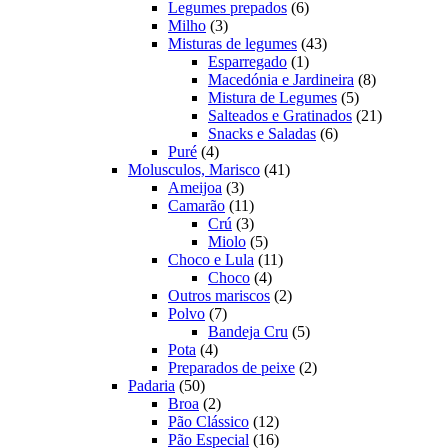
produtos
6
Legumes prepados
6
3
produtos
Milho
3
produtos
43
Misturas de legumes
43
1
produtos
Esparregado
1
produto
8
Macedónia e Jardineira
8
5
produtos
Mistura de Legumes
5
produtos
21
Salteados e Gratinados
21
6
produtos
Snacks e Saladas
6
4
produtos
Puré
4
produtos
41
Molusculos, Marisco
41
3
produtos
Ameijoa
3
produtos
11
Camarão
11
produtos
3
Crú
3
produtos
5
Miolo
5
produtos
11
Choco e Lula
11
4
produtos
Choco
4
produtos
2
Outros mariscos
2
7
produtos
Polvo
7
produtos
5
Bandeja Cru
5
4
produtos
Pota
4
produtos
2
Preparados de peixe
2
50
produtos
Padaria
50
produtos
2
Broa
2
produtos
12
Pão Clássico
12
produtos
16
Pão Especial
16