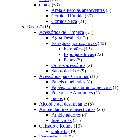
produtos
63
Gatos
63
produtos
3
Areia e Pérolas absorventes
3
39
produtos
Comida Húmida
39
21
produtos
Comida Seca
21
203
produtos
Bazar
203
produtos
53
Acessórios de Limpeza
53
2
produtos
Água Destilada
2
produtos
40
Esfregões, panos, luvas
40
13
produtos
Esfregões
13
produtos
22
Esponja e luvas
22
5
produtos
Panos
5
produtos
2
Outros acessórios
2
9
produtos
Sacos do Lixo
9
produtos
11
Acessórios para Cozinhar
11
4
produtos
Papeis e películas
4
produtos
1
Papéis, folha aluminio, pelicula
1
1
produto
Películas e Alumínios
1
5
produto
Sacos
5
produtos
5
Alcool e gel desinfetante
5
produtos
25
Ambientadores e Insecticidas
25
4
produtos
Ambientadores
4
21
produtos
Inseticidas
21
produtos
19
Calçado e Roupa
19
19
produtos
Calçado
19
30
produtos
Descartáveis
30