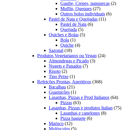
produto
2
Gaufre, Crepes, panquecas
2
27
produto
Muffin, Queques
27
produtos
6
Outros bolos individuais
6
11
produtos
Pastel de Nata e Queijadas
11
6
produtos
Pastel de Nata
6
5
produtos
Queijada
5
produtos
5
Quiches e Bolas
5
1
produtos
Bola
1
produto
4
Quiche
4
18
produtos
Sazonal
18
produtos
24
Produtos Vegetarianos ou Vegan
24
3
produtos
Almondegas e Picado
3
7
produtos
Nugets e Panados
7
2
produtos
Risoto
2
produtos
1
Tipo Peixe
1
produto
368
Refeições Prontas, Aperitivos
368
21
produtos
Bacalhau
21
produtos
1
Guarnições
1
produto
64
Lasanhas, Pizzas e Prod Italianos
64
63
produt
Pizzas
63
produtos
75
Lasanhas, Pizzas e produtos Italian
75
8
produ
Lasanhas e canelones
8
6
produtos
Pizza baguete
6
12
produtos
Marisco
12
produtos
5
Molúsculos
5