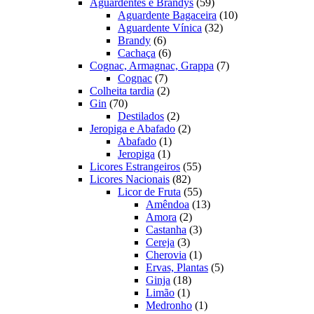
produtos
59
Aguardentes e Brandys
59
produtos
10
Aguardente Bagaceira
10
32
produtos
Aguardente Vínica
32
6
produtos
Brandy
6
produtos
6
Cachaça
6
produtos
7
Cognac, Armagnac, Grappa
7
7
produtos
Cognac
7
produtos
2
Colheita tardia
2
70
produtos
Gin
70
produtos
2
Destilados
2
produtos
2
Jeropiga e Abafado
2
1
produtos
Abafado
1
1
produto
Jeropiga
1
produto
55
Licores Estrangeiros
55
82
produtos
Licores Nacionais
82
produtos
55
Licor de Fruta
55
produtos
13
Amêndoa
13
2
produtos
Amora
2
produtos
3
Castanha
3
3
produtos
Cereja
3
produtos
1
Cherovia
1
produto
5
Ervas, Plantas
5
18
produtos
Ginja
18
1
produtos
Limão
1
produto
1
Medronho
1