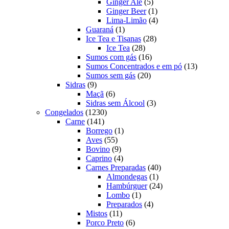
produtos
5
Ginger Ale
5
produtos
1
Ginger Beer
1
produto
4
Lima-Limão
4
1
produtos
Guaraná
1
produto
28
Ice Tea e Tisanas
28
28
produtos
Ice Tea
28
produtos
16
Sumos com gás
16
produtos
13
Sumos Concentrados e em pó
13
20
produtos
Sumos sem gás
20
9
produtos
Sidras
9
produtos
6
Maçã
6
produtos
3
Sidras sem Álcool
3
1230
produtos
Congelados
1230
141
produtos
Carne
141
produtos
1
Borrego
1
55
produto
Aves
55
produtos
9
Bovino
9
produtos
4
Caprino
4
produtos
40
Carnes Preparadas
40
1
produtos
Almondegas
1
produto
24
Hambúrguer
24
1
produtos
Lombo
1
produto
4
Preparados
4
11
produtos
Mistos
11
produtos
6
Porco Preto
6