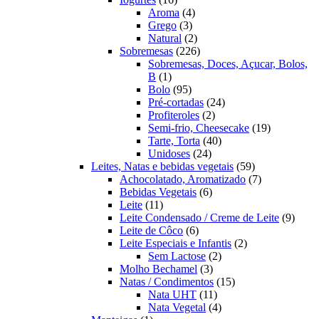
produtos
4
Aroma
4
3
produtos
Grego
3
produtos
2
Natural
2
produtos
226
Sobremesas
226
produtos
Sobremesas, Doces, Açucar, Bolos,
1
B
1
produto
95
Bolo
95
produtos
24
Pré-cortadas
24
2
produtos
Profiteroles
2
produtos
19
Semi-frio, Cheesecake
19
40
produtos
Tarte, Torta
40
24
produtos
Unidoses
24
produtos
59
Leites, Natas e bebidas vegetais
59
produtos
7
Achocolatado, Aromatizado
7
6
produtos
Bebidas Vegetais
6
11
produtos
Leite
11
produtos
9
Leite Condensado / Creme de Leite
9
6
produ
Leite de Côco
6
produtos
2
Leite Especiais e Infantis
2
2
produtos
Sem Lactose
2
3
produtos
Molho Bechamel
3
produtos
15
Natas / Condimentos
15
11
produtos
Nata UHT
11
produtos
4
Nata Vegetal
4