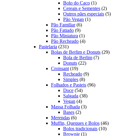
produtos
1
Bolo do Caco
1
produto
2
Cereais e Sementes
2
produtos
5
Outros pães especiais
5
1
produtos
Pão Vegan
1
6
produto
Pão Familiar
6
9
produtos
Pão Fatiado
9
produtos
1
Pão Miniatura
1
produto
4
Pão Recheado
4
231
produtos
Pastelaria
231
produtos
29
Bolas de Berlim e Donuts
29
7
produtos
Bola de Berlim
7
22
produtos
Donuts
22
19
produtos
Croissant
19
produtos
9
Recheado
9
8
produtos
Simples
8
produtos
96
Folhados e Pasteis
96
54
produtos
Doce
54
produtos
38
Salgada
38
4
produtos
Vegan
4
produtos
3
Massa Folhada
3
2
produtos
Bases
2
6
produtos
Merendas
6
produtos
46
Muffin, Queques e Bolos
46
10
produtos
Bolos tradicionais
10
1
produtos
Brownie
1