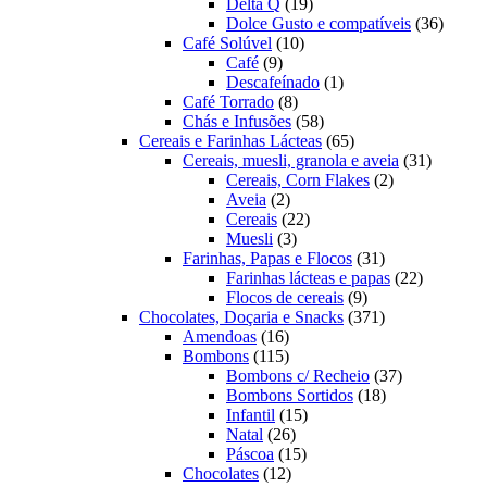
19
produtos
Delta Q
19
produtos
36
Dolce Gusto e compatíveis
36
10
produt
Café Solúvel
10
9
produtos
Café
9
produtos
1
Descafeínado
1
8
produto
Café Torrado
8
produtos
58
Chás e Infusões
58
produtos
65
Cereais e Farinhas Lácteas
65
produtos
31
Cereais, muesli, granola e aveia
31
2
produtos
Cereais, Corn Flakes
2
2
produtos
Aveia
2
produtos
22
Cereais
22
3
produtos
Muesli
3
produtos
31
Farinhas, Papas e Flocos
31
produtos
22
Farinhas lácteas e papas
22
9
produtos
Flocos de cereais
9
produtos
371
Chocolates, Doçaria e Snacks
371
16
produtos
Amendoas
16
produtos
115
Bombons
115
produtos
37
Bombons c/ Recheio
37
18
produtos
Bombons Sortidos
18
15
produtos
Infantil
15
26
produtos
Natal
26
produtos
15
Páscoa
15
12
produtos
Chocolates
12