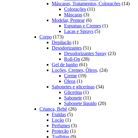
produtos
14
Máscaras, Tratamentos, Colorações
14
11
prod
Colorações
11
3
produtos
Máscaras
3
produtos
6
Modelar, Pentear
6
produtos
1
Espumas e Cremes
1
5
produto
Lacas e Sprays
5
173
produtos
Corpo
173
produtos
1
Depilação
1
produto
51
Desodorizantes
51
produtos
23
Desodorizantes Spray
23
28
produtos
Roll-On
28
61
produtos
Gel de banho
61
produtos
24
Loções, Cremes, Óleos,
24
19
produtos
Creme
19
1
produtos
Óleos
1
produto
34
Sabonetes e glicerinas
34
1
produtos
Glicerina
1
produto
11
Sabonete
11
produtos
20
Sabonete líquido
20
26
produtos
Criança, Bebé
26
5
produtos
Fraldas
5
1
produtos
Loção
1
produto
3
Perfumes
3
1
produtos
Proteção
1
produto
9
Toalhitas
9