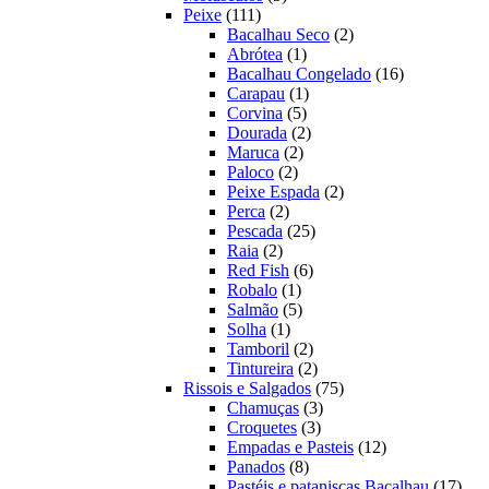
111
produtos
Peixe
111
produtos
2
Bacalhau Seco
2
1
produtos
Abrótea
1
produto
16
Bacalhau Congelado
16
1
produtos
Carapau
1
5
produto
Corvina
5
produtos
2
Dourada
2
2
produtos
Maruca
2
2
produtos
Paloco
2
produtos
2
Peixe Espada
2
2
produtos
Perca
2
produtos
25
Pescada
25
2
produtos
Raia
2
produtos
6
Red Fish
6
1
produtos
Robalo
1
produto
5
Salmão
5
1
produtos
Solha
1
produto
2
Tamboril
2
produtos
2
Tintureira
2
produtos
75
Rissois e Salgados
75
3
produtos
Chamuças
3
3
produtos
Croquetes
3
produtos
12
Empadas e Pasteis
12
8
produtos
Panados
8
produtos
17
Pastéis e pataniscas Bacalhau
17