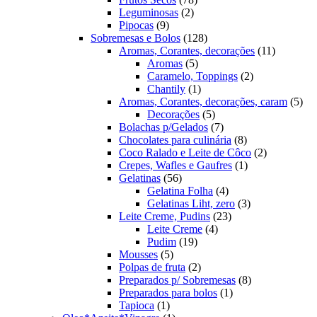
2
produtos
Leguminosas
2
9
produtos
Pipocas
9
produtos
128
Sobremesas e Bolos
128
produtos
11
Aromas, Corantes, decorações
11
5
produtos
Aromas
5
produtos
2
Caramelo, Toppings
2
1
produtos
Chantily
1
produto
5
Aromas, Corantes, decorações, caram
5
5
pro
Decorações
5
produtos
7
Bolachas p/Gelados
7
produtos
8
Chocolates para culinária
8
produtos
2
Coco Ralado e Leite de Côco
2
1
produtos
Crepes, Wafles e Gaufres
1
56
produto
Gelatinas
56
produtos
4
Gelatina Folha
4
produtos
3
Gelatinas Liht, zero
3
23
produtos
Leite Creme, Pudins
23
4
produtos
Leite Creme
4
19
produtos
Pudim
19
5
produtos
Mousses
5
produtos
2
Polpas de fruta
2
produtos
8
Preparados p/ Sobremesas
8
1
produtos
Preparados para bolos
1
1
produto
Tapioca
1