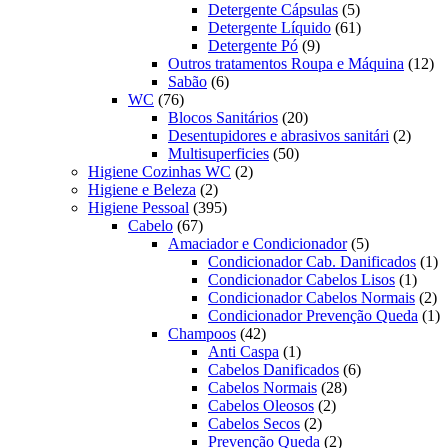
produtos
5
Detergente Cápsulas
5
produtos
61
Detergente Líquido
61
9
produtos
Detergente Pó
9
produtos
12
Outros tratamentos Roupa e Máquina
12
6
pr
Sabão
6
76
produtos
WC
76
produtos
20
Blocos Sanitários
20
produtos
2
Desentupidores e abrasivos sanitári
2
50
produt
Multisuperficies
50
2
produtos
Higiene Cozinhas WC
2
2
produtos
Higiene e Beleza
2
produtos
395
Higiene Pessoal
395
67
produtos
Cabelo
67
produtos
5
Amaciador e Condicionador
5
produtos
1
Condicionador Cab. Danificados
1
1
pr
Condicionador Cabelos Lisos
1
produ
2
Condicionador Cabelos Normais
2
pr
1
Condicionador Prevenção Queda
1
42
pr
Champoos
42
produtos
1
Anti Caspa
1
produto
6
Cabelos Danificados
6
28
produtos
Cabelos Normais
28
2
produtos
Cabelos Oleosos
2
2
produtos
Cabelos Secos
2
produtos
2
Prevenção Queda
2