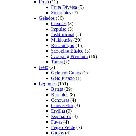
12
produtos
Fruta
12
produtos
5
Fruta Diversa
5
7
produtos
Smoothies
7
86
produtos
Gelados
86
produtos
8
Covetes
8
produtos
3
Impulso
3
produtos
2
Institucional
2
produtos
29
Multipacks
29
produtos
15
Restauração
15
produtos
3
Scooping Básico
3
produtos
19
Scooping Premium
19
7
produtos
Tartes
7
2
produtos
Gelo
2
produtos
1
Gelo em Cubos
1
1
produto
Gelo Picado
1
151
produto
Legumes
151
produtos
29
Batata
29
produtos
8
Bróculos
8
produtos
4
Cenouras
4
produtos
3
Couve-Flor
3
9
produtos
Ervilha
9
produtos
3
Espinafres
3
4
produtos
Favas
4
produtos
7
Feijão Verde
7
4
produtos
Grelos
4