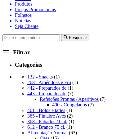
Produtos
Preços Promocionais
Folhetos
Notícias
Seja Cliente
Pesquisar
Filtrar
Categorias
1
132 - Snacks
1
produto
1
268 - Amêndoas e Fru
1
1
produto
442 - Preparados de
1
produto
7
443 - Preparados de
7
produtos
7
Refeições Prontas / Aperitivos
7
7
produtos
400 - Congelados
7
1
produtos
461 - Bolos e tartes
1
produto
2
365 - Fimabre Aves
2
produtos
1
368 - Fatiados / Cub
1
1
produto
612 - Branco 75 cl.
1
produto
63
Alimentação Animal
63
15
produtos
Cães
15