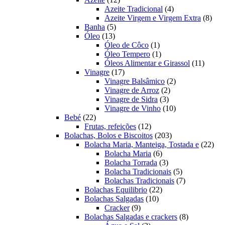
produtos
4
Azeite Tradicional
4
produtos
8
Azeite Virgem e Virgem Extra
8
5
prod
Banha
5
13
produtos
Óleo
13
produtos
1
Óleo de Côco
1
produto
1
Óleo Tempero
1
produto
11
Óleos Alimentar e Girassol
11
17
produt
Vinagre
17
produtos
2
Vinagre Balsâmico
2
2
produtos
Vinagre de Arroz
2
3
produtos
Vinagre de Sidra
3
produtos
10
Vinagre de Vinho
10
22
produtos
Bebé
22
produtos
12
Frutas, refeições
12
produtos
203
Bolachas, Bolos e Biscoitos
203
produtos
22
Bolacha Maria, Manteiga, Tostada e
22
6
prod
Bolacha Maria
6
produtos
3
Bolacha Torrada
3
produtos
5
Bolacha Tradicionais
5
produtos
7
Bolachas Tradicionais
7
22
produtos
Bolachas Equilibrio
22
10
produtos
Bolachas Salgadas
10
9
produtos
Cracker
9
produtos
8
Bolachas Salgadas e crackers
8