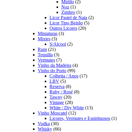
2
produto
Mirtilo
2
1
produtos
Noz
1
produto
1
Zimbro
1
produto
2
Licor Pastel de Nata
2
5
produtos
Licor Tipo Beirão
5
20
produtos
Outros Licores
20
3
produtos
Miniaturas
3
3
produtos
Mixies
3
produtos
2
S/Alcool
2
21
produtos
Rum
21
produtos
3
Tequilla
3
produtos
7
Vermutes
7
produtos
4
Vinho da Madeira
4
99
produtos
Vinho do Porto
99
produtos
17
Colheita / Anos
17
5
produtos
LBV
5
produtos
8
Reserva
8
produtos
8
Ruby / Rosé
8
20
produtos
Tawny
20
produtos
28
Vintage
28
produtos
13
White / Dry White
13
12
produtos
Vinho Moscatel
12
produtos
1
Licores, Vermutes e Espirituosos
1
30
produto
Vodka
30
produtos
66
Whisky
66