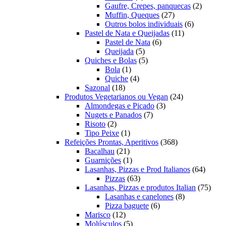
produto
2
Gaufre, Crepes, panquecas
2
27
produto
Muffin, Queques
27
produtos
6
Outros bolos individuais
6
11
produtos
Pastel de Nata e Queijadas
11
6
produtos
Pastel de Nata
6
5
produtos
Queijada
5
produtos
5
Quiches e Bolas
5
1
produtos
Bola
1
produto
4
Quiche
4
18
produtos
Sazonal
18
produtos
24
Produtos Vegetarianos ou Vegan
24
3
produtos
Almondegas e Picado
3
7
produtos
Nugets e Panados
7
2
produtos
Risoto
2
produtos
1
Tipo Peixe
1
produto
368
Refeições Prontas, Aperitivos
368
21
produtos
Bacalhau
21
produtos
1
Guarnições
1
produto
64
Lasanhas, Pizzas e Prod Italianos
64
63
produt
Pizzas
63
produtos
75
Lasanhas, Pizzas e produtos Italian
75
8
produ
Lasanhas e canelones
8
6
produtos
Pizza baguete
6
12
produtos
Marisco
12
produtos
5
Molúsculos
5