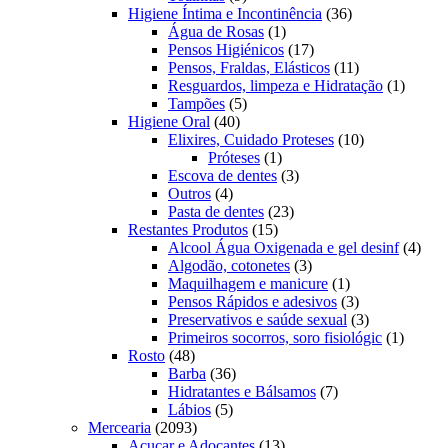
produtos
36
Higiene Íntima e Incontinência
36
1
produtos
Água de Rosas
1
produto
17
Pensos Higiénicos
17
produtos
11
Pensos, Fraldas, Elásticos
11
produtos
1
Resguardos, limpeza e Hidratação
1
5
produto
Tampões
5
40
produtos
Higiene Oral
40
produtos
10
Elixires, Cuidado Proteses
10
1
produtos
Próteses
1
produto
3
Escova de dentes
3
4
produtos
Outros
4
produtos
23
Pasta de dentes
23
15
produtos
Restantes Produtos
15
produtos
4
Alcool Água Oxigenada e gel desinf
4
3
prod
Algodão, cotonetes
3
produtos
1
Maquilhagem e manicure
1
produto
3
Pensos Rápidos e adesivos
3
produtos
3
Preservativos e saúde sexual
3
produtos
1
Primeiros socorros, soro fisiológic
1
48
produto
Rosto
48
produtos
36
Barba
36
produtos
7
Hidratantes e Bálsamos
7
5
produtos
Lábios
5
2093
produtos
Mercearia
2093
produtos
13
Açucar e Adoçantes
13