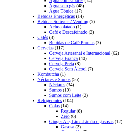
produtos
14
Água com sabores
14
48
produtos
Água sem gás
48
17
produtos
Água Tónica
17
produtos
14
Bebidas Energéticas
14
produtos
5
Bebidas Solúveis / Vending
5
1
produtos
Achocolatado
1
produto
3
Café e Descafeinado
3
3
produtos
Cafés
3
produtos
3
Bebidas de Café Prontas
3
117
produtos
Cervejas
117
produtos
62
Cerveja Artesanal e Internacional
62
40
produt
Cerveja Branca
40
8
produtos
Cerveja Preta
8
produtos
7
Cerveja Sem Álcool
7
1
produtos
Kombutcha
1
produto
56
Néctares e Sumos
56
34
produtos
Néctares
34
19
produtos
Sumos
19
produtos
2
Sumos com Leite
2
104
produtos
Refrigerantes
104
14
produtos
Colas
14
produtos
8
Regular
8
6
produtos
Zero
6
produtos
12
Ginger Ale, Lima-Limão e gasosas
12
2
produ
Gasosa
2