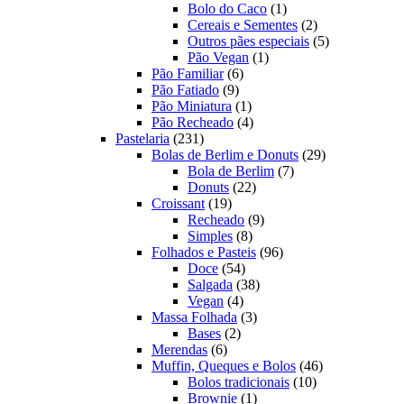
produtos
1
Bolo do Caco
1
produto
2
Cereais e Sementes
2
produtos
5
Outros pães especiais
5
1
produtos
Pão Vegan
1
6
produto
Pão Familiar
6
9
produtos
Pão Fatiado
9
produtos
1
Pão Miniatura
1
produto
4
Pão Recheado
4
231
produtos
Pastelaria
231
produtos
29
Bolas de Berlim e Donuts
29
7
produtos
Bola de Berlim
7
22
produtos
Donuts
22
19
produtos
Croissant
19
produtos
9
Recheado
9
8
produtos
Simples
8
produtos
96
Folhados e Pasteis
96
54
produtos
Doce
54
produtos
38
Salgada
38
4
produtos
Vegan
4
produtos
3
Massa Folhada
3
2
produtos
Bases
2
6
produtos
Merendas
6
produtos
46
Muffin, Queques e Bolos
46
10
produtos
Bolos tradicionais
10
1
produtos
Brownie
1