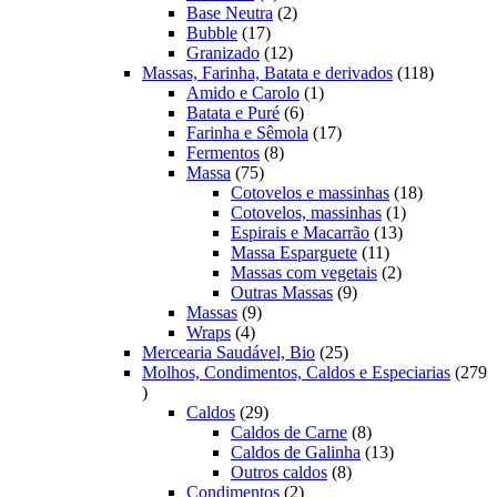
produtos
2
Base Neutra
2
17
produtos
Bubble
17
produtos
12
Granizado
12
produtos
118
Massas, Farinha, Batata e derivados
118
1
produtos
Amido e Carolo
1
6
produto
Batata e Puré
6
produtos
17
Farinha e Sêmola
17
8
produtos
Fermentos
8
75
produtos
Massa
75
produtos
18
Cotovelos e massinhas
18
1
produtos
Cotovelos, massinhas
1
13
produto
Espirais e Macarrão
13
11
produtos
Massa Esparguete
11
produtos
2
Massas com vegetais
2
9
produtos
Outras Massas
9
9
produtos
Massas
9
4
produtos
Wraps
4
produtos
25
Mercearia Saudável, Bio
25
produtos
Molhos, Condimentos, Caldos e Especiarias
279
279
produtos
29
Caldos
29
produtos
8
Caldos de Carne
8
produtos
13
Caldos de Galinha
13
8
produtos
Outros caldos
8
2
produtos
Condimentos
2