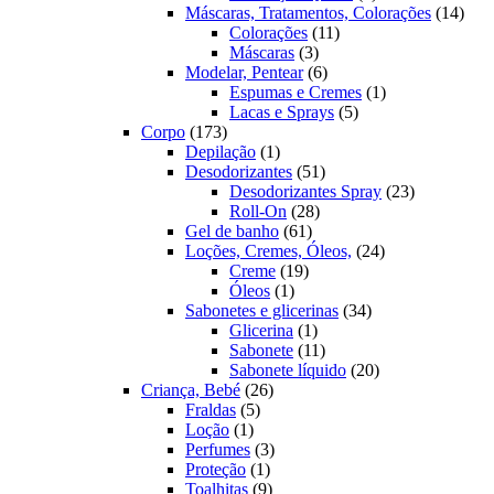
produtos
14
Máscaras, Tratamentos, Colorações
14
11
prod
Colorações
11
3
produtos
Máscaras
3
produtos
6
Modelar, Pentear
6
produtos
1
Espumas e Cremes
1
5
produto
Lacas e Sprays
5
173
produtos
Corpo
173
produtos
1
Depilação
1
produto
51
Desodorizantes
51
produtos
23
Desodorizantes Spray
23
28
produtos
Roll-On
28
61
produtos
Gel de banho
61
produtos
24
Loções, Cremes, Óleos,
24
19
produtos
Creme
19
1
produtos
Óleos
1
produto
34
Sabonetes e glicerinas
34
1
produtos
Glicerina
1
produto
11
Sabonete
11
produtos
20
Sabonete líquido
20
26
produtos
Criança, Bebé
26
5
produtos
Fraldas
5
1
produtos
Loção
1
produto
3
Perfumes
3
1
produtos
Proteção
1
produto
9
Toalhitas
9