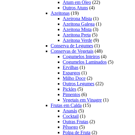
22
produtos
Atum em Óleo
22
4
produtos
Outros Atuns
4
19
produtos
Azeitonas
19
produtos
1
Azeirona Mista
1
produto
1
Azeitona Galega
1
3
produto
Azeitona Mista
3
5
produtos
Azeitona Preta
5
produtos
9
Azeitona Verde
9
produtos
1
Conserva de Legumes
1
produto
48
Conservas de Vegetais
48
produtos
4
Cogumelos Inteiros
4
produtos
5
Cogumelos Laminados
5
1
produtos
Ervilhas
1
produto
1
Espargos
1
produto
2
Milho Doce
2
produtos
22
Outros Legumes
22
5
produtos
Pickles
5
produtos
6
Pimentos
6
produtos
1
Vegetais em Vinagre
1
15
produto
Frutas em Calda
15
5
produtos
Ananás
5
produtos
1
Cocktail
1
produto
2
Outras Frutas
2
5
produtos
Pêssego
5
produtos
2
Polpa de Fruta
2