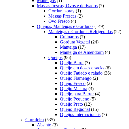
1
produtos
Manteigas
1
produto
7
Massas frescas, Ovos e derivados
7
1
produtos
Gordura spray
1
produto
2
Massas Frescas
2
4
produtos
Ovo Fresco
4
produtos
149
Queijos, Manteigas e Gorduras
149
produtos
52
Manteigas e Gorduras Refrigeradas
52
7
prod
Culinários
7
produtos
24
Gordura Vegetal
24
17
produtos
Manteiga
17
produtos
4
Manteiga de Amendoim
4
96
produtos
Queijos
96
produtos
3
Queijo Barra
3
produtos
6
Queijo em doses e sacks
6
produtos
36
Queijo Fatiado e ralado
36
2
produtos
Queijo Flamengo
2
2
produtos
Queijo Fresco
2
produtos
3
Queijo Mistura
3
produtos
4
Queijo para Barrar
4
5
produtos
Queijo Pequeno
5
12
produtos
Queijo Prato
12
produtos
15
Queijo Regional
15
produtos
7
Queijos Internacionais
7
535
produtos
Garrafeira
535
produtos
3
Absinto
3