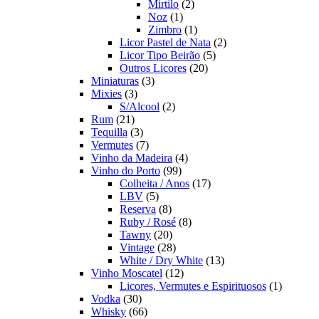
2
produto
Mirtilo
2
1
produtos
Noz
1
produto
1
Zimbro
1
produto
2
Licor Pastel de Nata
2
5
produtos
Licor Tipo Beirão
5
20
produtos
Outros Licores
20
3
produtos
Miniaturas
3
3
produtos
Mixies
3
produtos
2
S/Alcool
2
21
produtos
Rum
21
produtos
3
Tequilla
3
produtos
7
Vermutes
7
produtos
4
Vinho da Madeira
4
99
produtos
Vinho do Porto
99
produtos
17
Colheita / Anos
17
5
produtos
LBV
5
produtos
8
Reserva
8
produtos
8
Ruby / Rosé
8
20
produtos
Tawny
20
produtos
28
Vintage
28
produtos
13
White / Dry White
13
12
produtos
Vinho Moscatel
12
produtos
1
Licores, Vermutes e Espirituosos
1
30
produto
Vodka
30
produtos
66
Whisky
66