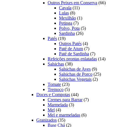
produtos
66
Outros Peixes em Conserva
66
11
produtos
Cavala
11
8
produtos
Lulas
8
produtos
1
Mexilhão
1
7
produto
Petinga
7
produtos
5
Polvo, Pota
5
26
produtos
Sardinha
26
19
produtos
Patés
19
produtos
4
Outros Patés
4
produtos
7
Paté de Atum
7
produtos
7
Paté de Sardinha
7
produtos
14
Refeições prontas enlatadas
14
38
produtos
Salsichas
38
produtos
9
Salsichas de Aves
9
produtos
25
Salsichas de Porco
25
2
produtos
Salsichas Vegetais
2
23
produtos
Tomate
23
produtos
5
Tremoço
5
produtos
44
Doces e Compotas
44
produtos
7
Cremes para Barrar
7
3
produtos
Marmelada
3
4
produtos
Mel
4
produtos
6
Mel e marmeladas
6
35
produtos
Granizados
35
produtos
2
Base Chá
2