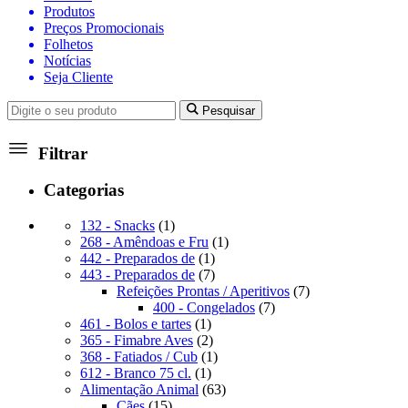
Produtos
Preços Promocionais
Folhetos
Notícias
Seja Cliente
Pesquisar
Filtrar
Categorias
1
132 - Snacks
1
produto
1
268 - Amêndoas e Fru
1
1
produto
442 - Preparados de
1
produto
7
443 - Preparados de
7
produtos
7
Refeições Prontas / Aperitivos
7
7
produtos
400 - Congelados
7
1
produtos
461 - Bolos e tartes
1
produto
2
365 - Fimabre Aves
2
produtos
1
368 - Fatiados / Cub
1
1
produto
612 - Branco 75 cl.
1
produto
63
Alimentação Animal
63
15
produtos
Cães
15