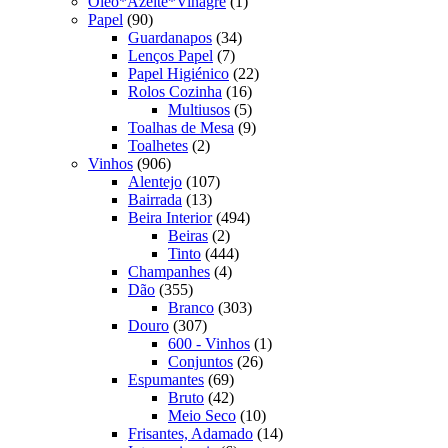
produto
1
Oleo*Azeite*Vinagre
1
90
produto
Papel
90
produtos
34
Guardanapos
34
7
produtos
Lenços Papel
7
produtos
22
Papel Higiénico
22
16
produtos
Rolos Cozinha
16
produtos
5
Multiusos
5
produtos
9
Toalhas de Mesa
9
2
produtos
Toalhetes
2
906
produtos
Vinhos
906
produtos
107
Alentejo
107
13
produtos
Bairrada
13
produtos
494
Beira Interior
494
2
produtos
Beiras
2
produtos
444
Tinto
444
4
produtos
Champanhes
4
355
produtos
Dão
355
produtos
303
Branco
303
307
produtos
Douro
307
produtos
1
600 - Vinhos
1
26
produto
Conjuntos
26
69
produtos
Espumantes
69
produtos
42
Bruto
42
produtos
10
Meio Seco
10
produtos
14
Frisantes, Adamado
14