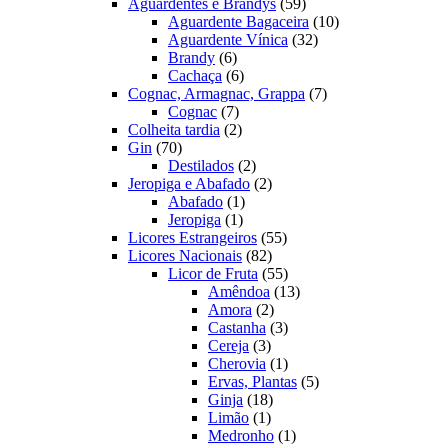
produtos
59
Aguardentes e Brandys
59
produtos
10
Aguardente Bagaceira
10
32
produtos
Aguardente Vínica
32
6
produtos
Brandy
6
produtos
6
Cachaça
6
produtos
7
Cognac, Armagnac, Grappa
7
7
produtos
Cognac
7
produtos
2
Colheita tardia
2
70
produtos
Gin
70
produtos
2
Destilados
2
produtos
2
Jeropiga e Abafado
2
1
produtos
Abafado
1
1
produto
Jeropiga
1
produto
55
Licores Estrangeiros
55
82
produtos
Licores Nacionais
82
produtos
55
Licor de Fruta
55
produtos
13
Amêndoa
13
2
produtos
Amora
2
produtos
3
Castanha
3
3
produtos
Cereja
3
produtos
1
Cherovia
1
produto
5
Ervas, Plantas
5
18
produtos
Ginja
18
1
produtos
Limão
1
produto
1
Medronho
1