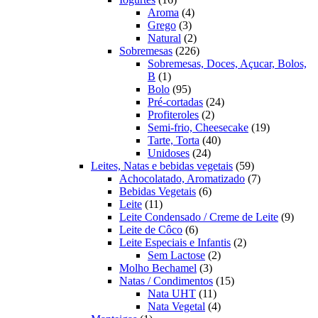
produtos
4
Aroma
4
3
produtos
Grego
3
produtos
2
Natural
2
produtos
226
Sobremesas
226
produtos
Sobremesas, Doces, Açucar, Bolos,
1
B
1
produto
95
Bolo
95
produtos
24
Pré-cortadas
24
2
produtos
Profiteroles
2
produtos
19
Semi-frio, Cheesecake
19
40
produtos
Tarte, Torta
40
24
produtos
Unidoses
24
produtos
59
Leites, Natas e bebidas vegetais
59
produtos
7
Achocolatado, Aromatizado
7
6
produtos
Bebidas Vegetais
6
11
produtos
Leite
11
produtos
9
Leite Condensado / Creme de Leite
9
6
produ
Leite de Côco
6
produtos
2
Leite Especiais e Infantis
2
2
produtos
Sem Lactose
2
3
produtos
Molho Bechamel
3
produtos
15
Natas / Condimentos
15
11
produtos
Nata UHT
11
produtos
4
Nata Vegetal
4