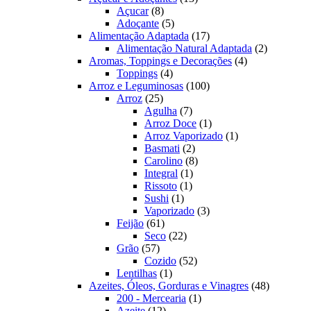
8
produtos
Açucar
8
produtos
5
Adoçante
5
produtos
17
Alimentação Adaptada
17
produtos
2
Alimentação Natural Adaptada
2
4
produtos
Aromas, Toppings e Decorações
4
4
produtos
Toppings
4
produtos
100
Arroz e Leguminosas
100
25
produtos
Arroz
25
produtos
7
Agulha
7
produtos
1
Arroz Doce
1
produto
1
Arroz Vaporizado
1
2
produto
Basmati
2
produtos
8
Carolino
8
1
produtos
Integral
1
1
produto
Rissoto
1
1
produto
Sushi
1
produto
3
Vaporizado
3
61
produtos
Feijão
61
produtos
22
Seco
22
57
produtos
Grão
57
produtos
52
Cozido
52
1
produtos
Lentilhas
1
produto
48
Azeites, Óleos, Gorduras e Vinagres
48
1
produtos
200 - Mercearia
1
12
produto
Azeite
12