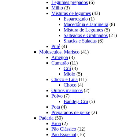
produtos
6
Legumes prepados
6
3
produtos
Milho
3
produtos
43
Misturas de legumes
43
1
produtos
Esparregado
1
produto
8
Macedónia e Jardineira
8
5
produtos
Mistura de Legumes
5
produtos
21
Salteados e Gratinados
21
6
produtos
Snacks e Saladas
6
4
produtos
Puré
4
produtos
41
Molusculos, Marisco
41
3
produtos
Ameijoa
3
produtos
11
Camarão
11
produtos
3
Crú
3
produtos
5
Miolo
5
produtos
11
Choco e Lula
11
4
produtos
Choco
4
produtos
2
Outros mariscos
2
7
produtos
Polvo
7
produtos
5
Bandeja Cru
5
4
produtos
Pota
4
produtos
2
Preparados de peixe
2
50
produtos
Padaria
50
produtos
2
Broa
2
produtos
12
Pão Clássico
12
produtos
16
Pão Especial
16