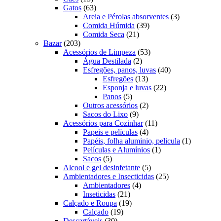
produtos
63
Gatos
63
produtos
3
Areia e Pérolas absorventes
3
39
produtos
Comida Húmida
39
21
produtos
Comida Seca
21
203
produtos
Bazar
203
produtos
53
Acessórios de Limpeza
53
2
produtos
Água Destilada
2
produtos
40
Esfregões, panos, luvas
40
13
produtos
Esfregões
13
produtos
22
Esponja e luvas
22
5
produtos
Panos
5
produtos
2
Outros acessórios
2
9
produtos
Sacos do Lixo
9
produtos
11
Acessórios para Cozinhar
11
4
produtos
Papeis e películas
4
produtos
1
Papéis, folha aluminio, pelicula
1
1
produto
Películas e Alumínios
1
5
produto
Sacos
5
produtos
5
Alcool e gel desinfetante
5
produtos
25
Ambientadores e Insecticidas
25
4
produtos
Ambientadores
4
21
produtos
Inseticidas
21
produtos
19
Calçado e Roupa
19
19
produtos
Calçado
19
30
produtos
Descartáveis
30