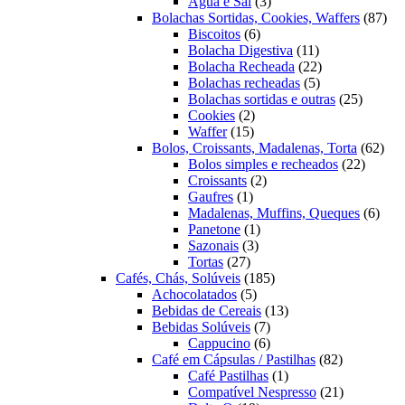
3
produtos
Água e Sal
3
produtos
87
Bolachas Sortidas, Cookies, Waffers
87
6
pro
Biscoitos
6
produtos
11
Bolacha Digestiva
11
produtos
22
Bolacha Recheada
22
5
produtos
Bolachas recheadas
5
produtos
25
Bolachas sortidas e outras
25
2
produto
Cookies
2
15
produtos
Waffer
15
produtos
62
Bolos, Croissants, Madalenas, Torta
62
22
prod
Bolos simples e recheados
22
2
produto
Croissants
2
1
produtos
Gaufres
1
produto
6
Madalenas, Muffins, Queques
6
1
prod
Panetone
1
3
produto
Sazonais
3
27
produtos
Tortas
27
produtos
185
Cafés, Chás, Solúveis
185
5
produtos
Achocolatados
5
produtos
13
Bebidas de Cereais
13
7
produtos
Bebidas Solúveis
7
produtos
6
Cappucino
6
produtos
82
Café em Cápsulas / Pastilhas
82
1
produtos
Café Pastilhas
1
produto
21
Compatível Nespresso
21