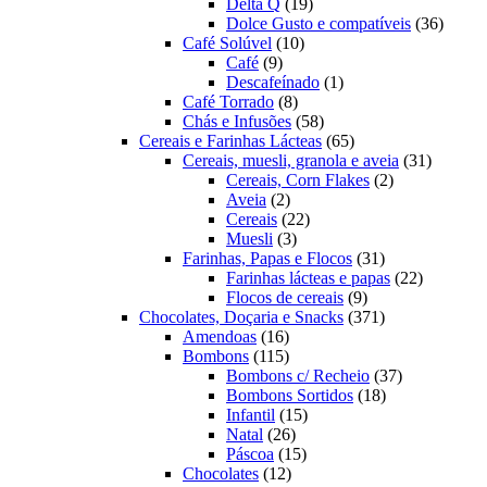
19
produtos
Delta Q
19
produtos
36
Dolce Gusto e compatíveis
36
10
produt
Café Solúvel
10
9
produtos
Café
9
produtos
1
Descafeínado
1
8
produto
Café Torrado
8
produtos
58
Chás e Infusões
58
produtos
65
Cereais e Farinhas Lácteas
65
produtos
31
Cereais, muesli, granola e aveia
31
2
produtos
Cereais, Corn Flakes
2
2
produtos
Aveia
2
produtos
22
Cereais
22
3
produtos
Muesli
3
produtos
31
Farinhas, Papas e Flocos
31
produtos
22
Farinhas lácteas e papas
22
9
produtos
Flocos de cereais
9
produtos
371
Chocolates, Doçaria e Snacks
371
16
produtos
Amendoas
16
produtos
115
Bombons
115
produtos
37
Bombons c/ Recheio
37
18
produtos
Bombons Sortidos
18
15
produtos
Infantil
15
26
produtos
Natal
26
produtos
15
Páscoa
15
12
produtos
Chocolates
12