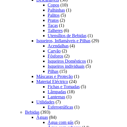
produtos
10
Copos
10
produtos
1
Palhinhas
1
5
produto
Palitos
5
2
produtos
Pratos
2
1
produtos
Taças
1
produto
6
Talheres
6
produtos
1
Utensílios de Bebidas
1
produto
29
Isqueiros, Inflamáveis e Pilhas
29
4
produtos
Acendalhas
4
2
produtos
Carvão
2
produtos
2
Fósforos
2
produtos
1
Isqueiros Domésticos
1
5
produto
Isqueiros individuais
5
15
produtos
Pilhas
15
produtos
1
Máscaras e Proteção
1
24
produto
Material Eléctrico
24
produtos
5
Fichas e Tomadas
5
18
produtos
Lâmpadas
18
1
produtos
Lanternas
1
7
produto
Utilidades
7
produtos
1
Esferográficas
1
393
produto
Bebidas
393
produtos
84
Águas
84
produtos
5
Água com gás
5