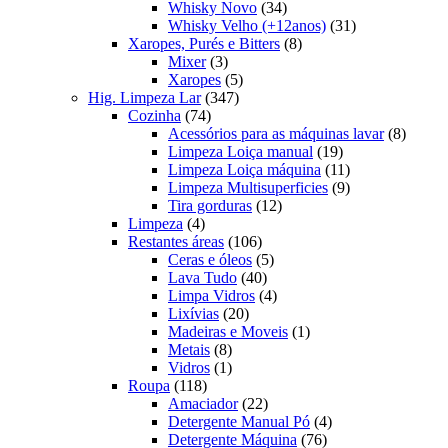
produtos
34
Whisky Novo
34
produtos
31
Whisky Velho (+12anos)
31
8
produtos
Xaropes, Purés e Bitters
8
3
produtos
Mixer
3
produtos
5
Xaropes
5
347
produtos
Hig. Limpeza Lar
347
74
produtos
Cozinha
74
produtos
8
Acessórios para as máquinas lavar
8
19
produt
Limpeza Loiça manual
19
produtos
11
Limpeza Loiça máquina
11
produtos
9
Limpeza Multisuperficies
9
12
produtos
Tira gorduras
12
4
produtos
Limpeza
4
produtos
106
Restantes áreas
106
produtos
5
Ceras e óleos
5
40
produtos
Lava Tudo
40
produtos
4
Limpa Vidros
4
20
produtos
Lixívias
20
produtos
1
Madeiras e Moveis
1
8
produto
Metais
8
produtos
1
Vidros
1
118
produto
Roupa
118
produtos
22
Amaciador
22
produtos
4
Detergente Manual Pó
4
76
produtos
Detergente Máquina
76