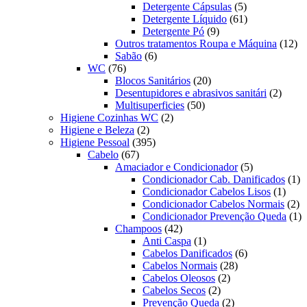
produtos
5
Detergente Cápsulas
5
produtos
61
Detergente Líquido
61
9
produtos
Detergente Pó
9
produtos
12
Outros tratamentos Roupa e Máquina
12
6
pr
Sabão
6
76
produtos
WC
76
produtos
20
Blocos Sanitários
20
produtos
2
Desentupidores e abrasivos sanitári
2
50
produt
Multisuperficies
50
2
produtos
Higiene Cozinhas WC
2
2
produtos
Higiene e Beleza
2
produtos
395
Higiene Pessoal
395
67
produtos
Cabelo
67
produtos
5
Amaciador e Condicionador
5
produtos
1
Condicionador Cab. Danificados
1
1
pr
Condicionador Cabelos Lisos
1
produ
2
Condicionador Cabelos Normais
2
pr
1
Condicionador Prevenção Queda
1
42
pr
Champoos
42
produtos
1
Anti Caspa
1
produto
6
Cabelos Danificados
6
28
produtos
Cabelos Normais
28
2
produtos
Cabelos Oleosos
2
2
produtos
Cabelos Secos
2
produtos
2
Prevenção Queda
2