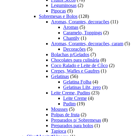
2
produtos
Leguminosas
2
9
produtos
Pipocas
9
produtos
128
Sobremesas e Bolos
128
produtos
11
Aromas, Corantes, decorações
11
5
produtos
Aromas
5
produtos
2
Caramelo, Toppings
2
1
produtos
Chantily
1
produto
5
Aromas, Corantes, decorações, caram
5
5
pro
Decorações
5
produtos
7
Bolachas p/Gelados
7
produtos
8
Chocolates para culinária
8
produtos
2
Coco Ralado e Leite de Côco
2
1
produtos
Crepes, Wafles e Gaufres
1
56
produto
Gelatinas
56
produtos
4
Gelatina Folha
4
produtos
3
Gelatinas Liht, zero
3
23
produtos
Leite Creme, Pudins
23
4
produtos
Leite Creme
4
19
produtos
Pudim
19
5
produtos
Mousses
5
produtos
2
Polpas de fruta
2
produtos
8
Preparados p/ Sobremesas
8
1
produtos
Preparados para bolos
1
1
produto
Tapioca
1