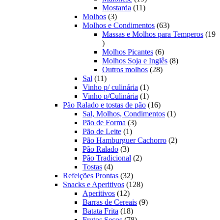
11
produtos
Mostarda
11
3
produtos
Molhos
3
produtos
63
Molhos e Condimentos
63
produtos
Massas e Molhos para Temperos
19
19
produtos
6
Molhos Picantes
6
produtos
8
Molhos Soja e Inglês
8
28
produtos
Outros molhos
28
11
produtos
Sal
11
produtos
1
Vinho p/ culinária
1
produto
1
Vinho p/Culinária
1
produto
16
Pão Ralado e tostas de pão
16
produtos
1
Sal, Molhos, Condimentos
1
3
produto
Pão de Forma
3
1
produtos
Pão de Leite
1
produto
2
Pão Hamburguer Cachorro
2
3
produtos
Pão Ralado
3
produtos
2
Pão Tradicional
2
4
produtos
Tostas
4
produtos
32
Refeições Prontas
32
produtos
128
Snacks e Aperitivos
128
12
produtos
Aperitivos
12
produtos
9
Barras de Cereais
9
18
produtos
Batata Frita
18
produtos
78
Frutos Secos
78