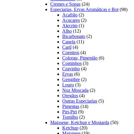
produtos
24
Cremes e Sopas
24
produtos
98
Especiarias, Ervas Aromáticas e Bot
98
2
prod
Açafrão
2
produtos
2
Açucares
2
1
produtos
Alecrim
1
12
produto
Alho
12
produtos
2
Bicarbonato
2
11
produtos
Canela
11
4
produtos
Caril
4
produtos
4
Coentros
4
produtos
6
Colorau, Pimentão
6
3
produtos
Cominhos
3
4
produtos
Cravinho
4
6
produtos
Ervas
6
produtos
2
Gengibre
2
3
produtos
Louro
3
produtos
2
Noz Moscada
2
4
produtos
Oregãos
4
produtos
5
Outras Especiarias
5
14
produtos
Pimentas
14
9
produtos
Piri-Piri
9
produtos
2
Tomilho
2
produtos
50
Maiosene, Ketchup e Mostarda
50
20
produtos
Ketchup
20
produtos
19
Maionese
19