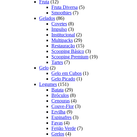
12
produtos
Fruta
12
produtos
5
Fruta Diversa
5
7
produtos
Smoothies
7
86
produtos
Gelados
86
produtos
8
Covetes
8
produtos
3
Impulso
3
produtos
2
Institucional
2
produtos
29
Multipacks
29
produtos
15
Restauração
15
produtos
3
Scooping Básico
3
produtos
19
Scooping Premium
19
7
produtos
Tartes
7
2
produtos
Gelo
2
produtos
1
Gelo em Cubos
1
1
produto
Gelo Picado
1
151
produto
Legumes
151
produtos
29
Batata
29
produtos
8
Bróculos
8
produtos
4
Cenouras
4
produtos
3
Couve-Flor
3
9
produtos
Ervilha
9
produtos
3
Espinafres
3
4
produtos
Favas
4
produtos
7
Feijão Verde
7
4
produtos
Grelos
4