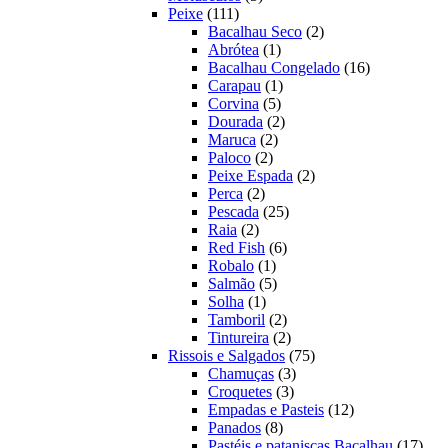
111
produtos
Peixe
111
produtos
2
Bacalhau Seco
2
1
produtos
Abrótea
1
produto
16
Bacalhau Congelado
16
1
produtos
Carapau
1
5
produto
Corvina
5
produtos
2
Dourada
2
2
produtos
Maruca
2
2
produtos
Paloco
2
produtos
2
Peixe Espada
2
2
produtos
Perca
2
produtos
25
Pescada
25
2
produtos
Raia
2
produtos
6
Red Fish
6
1
produtos
Robalo
1
produto
5
Salmão
5
1
produtos
Solha
1
produto
2
Tamboril
2
produtos
2
Tintureira
2
produtos
75
Rissois e Salgados
75
3
produtos
Chamuças
3
3
produtos
Croquetes
3
produtos
12
Empadas e Pasteis
12
8
produtos
Panados
8
produtos
17
Pastéis e pataniscas Bacalhau
17