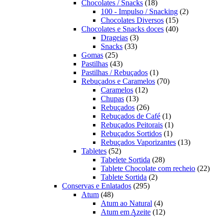
produtos
18
Chocolates / Snacks
18
produtos
2
100 - Impulso / Snacking
2
15
produtos
Chocolates Diversos
15
produtos
40
Chocolates e Snacks doces
40
3
produtos
Drageias
3
33
produtos
Snacks
33
25
produtos
Gomas
25
produtos
43
Pastilhas
43
produtos
1
Pastilhas / Rebuçados
1
produto
70
Rebuçados e Caramelos
70
12
produtos
Caramelos
12
13
produtos
Chupas
13
produtos
26
Rebuçados
26
produtos
1
Rebuçados de Café
1
produto
1
Rebuçados Peitorais
1
1
produto
Rebuçados Sortidos
1
produto
13
Rebuçados Vaporizantes
13
52
produtos
Tabletes
52
produtos
28
Tabelete Sortida
28
produtos
22
Tablete Chocolate com recheio
22
2
pro
Tablete Sortida
2
295
produtos
Conservas e Enlatados
295
48
produtos
Atum
48
produtos
4
Atum ao Natural
4
produtos
12
Atum em Azeite
12