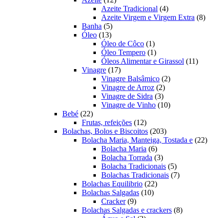
produtos
4
Azeite Tradicional
4
produtos
8
Azeite Virgem e Virgem Extra
8
5
prod
Banha
5
13
produtos
Óleo
13
produtos
1
Óleo de Côco
1
produto
1
Óleo Tempero
1
produto
11
Óleos Alimentar e Girassol
11
17
produt
Vinagre
17
produtos
2
Vinagre Balsâmico
2
2
produtos
Vinagre de Arroz
2
3
produtos
Vinagre de Sidra
3
produtos
10
Vinagre de Vinho
10
22
produtos
Bebé
22
produtos
12
Frutas, refeições
12
produtos
203
Bolachas, Bolos e Biscoitos
203
produtos
22
Bolacha Maria, Manteiga, Tostada e
22
6
prod
Bolacha Maria
6
produtos
3
Bolacha Torrada
3
produtos
5
Bolacha Tradicionais
5
produtos
7
Bolachas Tradicionais
7
22
produtos
Bolachas Equilibrio
22
10
produtos
Bolachas Salgadas
10
9
produtos
Cracker
9
produtos
8
Bolachas Salgadas e crackers
8