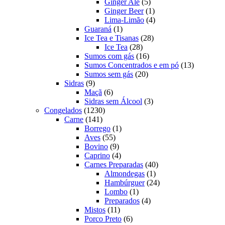
produtos
5
Ginger Ale
5
produtos
1
Ginger Beer
1
produto
4
Lima-Limão
4
1
produtos
Guaraná
1
produto
28
Ice Tea e Tisanas
28
28
produtos
Ice Tea
28
produtos
16
Sumos com gás
16
produtos
13
Sumos Concentrados e em pó
13
20
produtos
Sumos sem gás
20
9
produtos
Sidras
9
produtos
6
Maçã
6
produtos
3
Sidras sem Álcool
3
1230
produtos
Congelados
1230
141
produtos
Carne
141
produtos
1
Borrego
1
55
produto
Aves
55
produtos
9
Bovino
9
produtos
4
Caprino
4
produtos
40
Carnes Preparadas
40
1
produtos
Almondegas
1
produto
24
Hambúrguer
24
1
produtos
Lombo
1
produto
4
Preparados
4
11
produtos
Mistos
11
produtos
6
Porco Preto
6