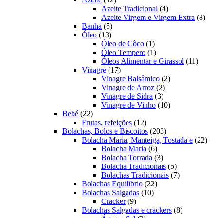
produtos
4
Azeite Tradicional
4
produtos
8
Azeite Virgem e Virgem Extra
8
5
prod
Banha
5
13
produtos
Óleo
13
produtos
1
Óleo de Côco
1
produto
1
Óleo Tempero
1
produto
11
Óleos Alimentar e Girassol
11
17
produt
Vinagre
17
produtos
2
Vinagre Balsâmico
2
2
produtos
Vinagre de Arroz
2
3
produtos
Vinagre de Sidra
3
produtos
10
Vinagre de Vinho
10
22
produtos
Bebé
22
produtos
12
Frutas, refeições
12
produtos
203
Bolachas, Bolos e Biscoitos
203
produtos
22
Bolacha Maria, Manteiga, Tostada e
22
6
prod
Bolacha Maria
6
produtos
3
Bolacha Torrada
3
produtos
5
Bolacha Tradicionais
5
produtos
7
Bolachas Tradicionais
7
22
produtos
Bolachas Equilibrio
22
10
produtos
Bolachas Salgadas
10
9
produtos
Cracker
9
produtos
8
Bolachas Salgadas e crackers
8