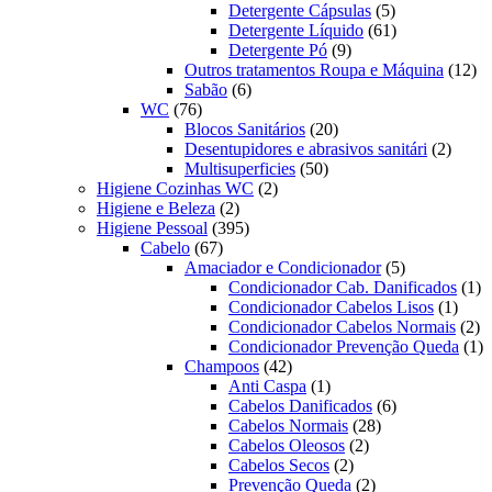
produtos
5
Detergente Cápsulas
5
produtos
61
Detergente Líquido
61
9
produtos
Detergente Pó
9
produtos
12
Outros tratamentos Roupa e Máquina
12
6
pr
Sabão
6
76
produtos
WC
76
produtos
20
Blocos Sanitários
20
produtos
2
Desentupidores e abrasivos sanitári
2
50
produt
Multisuperficies
50
2
produtos
Higiene Cozinhas WC
2
2
produtos
Higiene e Beleza
2
produtos
395
Higiene Pessoal
395
67
produtos
Cabelo
67
produtos
5
Amaciador e Condicionador
5
produtos
1
Condicionador Cab. Danificados
1
1
pr
Condicionador Cabelos Lisos
1
produ
2
Condicionador Cabelos Normais
2
pr
1
Condicionador Prevenção Queda
1
42
pr
Champoos
42
produtos
1
Anti Caspa
1
produto
6
Cabelos Danificados
6
28
produtos
Cabelos Normais
28
2
produtos
Cabelos Oleosos
2
2
produtos
Cabelos Secos
2
produtos
2
Prevenção Queda
2