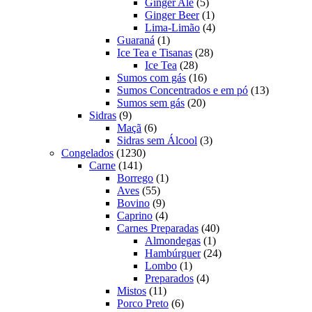
produtos
5
Ginger Ale
5
produtos
1
Ginger Beer
1
produto
4
Lima-Limão
4
1
produtos
Guaraná
1
produto
28
Ice Tea e Tisanas
28
28
produtos
Ice Tea
28
produtos
16
Sumos com gás
16
produtos
13
Sumos Concentrados e em pó
13
20
produtos
Sumos sem gás
20
9
produtos
Sidras
9
produtos
6
Maçã
6
produtos
3
Sidras sem Álcool
3
1230
produtos
Congelados
1230
141
produtos
Carne
141
produtos
1
Borrego
1
55
produto
Aves
55
produtos
9
Bovino
9
produtos
4
Caprino
4
produtos
40
Carnes Preparadas
40
1
produtos
Almondegas
1
produto
24
Hambúrguer
24
1
produtos
Lombo
1
produto
4
Preparados
4
11
produtos
Mistos
11
produtos
6
Porco Preto
6