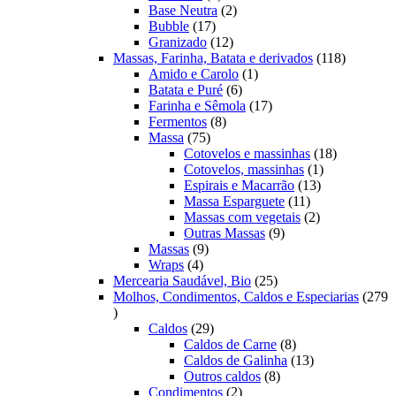
produtos
2
Base Neutra
2
17
produtos
Bubble
17
produtos
12
Granizado
12
produtos
118
Massas, Farinha, Batata e derivados
118
1
produtos
Amido e Carolo
1
6
produto
Batata e Puré
6
produtos
17
Farinha e Sêmola
17
8
produtos
Fermentos
8
75
produtos
Massa
75
produtos
18
Cotovelos e massinhas
18
1
produtos
Cotovelos, massinhas
1
13
produto
Espirais e Macarrão
13
11
produtos
Massa Esparguete
11
produtos
2
Massas com vegetais
2
9
produtos
Outras Massas
9
9
produtos
Massas
9
4
produtos
Wraps
4
produtos
25
Mercearia Saudável, Bio
25
produtos
Molhos, Condimentos, Caldos e Especiarias
279
279
produtos
29
Caldos
29
produtos
8
Caldos de Carne
8
produtos
13
Caldos de Galinha
13
8
produtos
Outros caldos
8
2
produtos
Condimentos
2