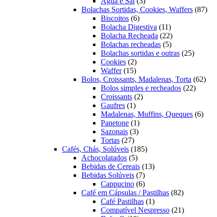
3
produtos
Água e Sal
3
produtos
87
Bolachas Sortidas, Cookies, Waffers
87
6
pro
Biscoitos
6
produtos
11
Bolacha Digestiva
11
produtos
22
Bolacha Recheada
22
5
produtos
Bolachas recheadas
5
produtos
25
Bolachas sortidas e outras
25
2
produto
Cookies
2
15
produtos
Waffer
15
produtos
62
Bolos, Croissants, Madalenas, Torta
62
22
prod
Bolos simples e recheados
22
2
produto
Croissants
2
1
produtos
Gaufres
1
produto
6
Madalenas, Muffins, Queques
6
1
prod
Panetone
1
3
produto
Sazonais
3
27
produtos
Tortas
27
produtos
185
Cafés, Chás, Solúveis
185
5
produtos
Achocolatados
5
produtos
13
Bebidas de Cereais
13
7
produtos
Bebidas Solúveis
7
produtos
6
Cappucino
6
produtos
82
Café em Cápsulas / Pastilhas
82
1
produtos
Café Pastilhas
1
produto
21
Compatível Nespresso
21