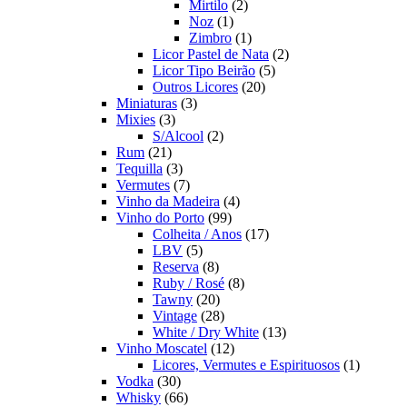
2
produto
Mirtilo
2
1
produtos
Noz
1
produto
1
Zimbro
1
produto
2
Licor Pastel de Nata
2
5
produtos
Licor Tipo Beirão
5
20
produtos
Outros Licores
20
3
produtos
Miniaturas
3
3
produtos
Mixies
3
produtos
2
S/Alcool
2
21
produtos
Rum
21
produtos
3
Tequilla
3
produtos
7
Vermutes
7
produtos
4
Vinho da Madeira
4
99
produtos
Vinho do Porto
99
produtos
17
Colheita / Anos
17
5
produtos
LBV
5
produtos
8
Reserva
8
produtos
8
Ruby / Rosé
8
20
produtos
Tawny
20
produtos
28
Vintage
28
produtos
13
White / Dry White
13
12
produtos
Vinho Moscatel
12
produtos
1
Licores, Vermutes e Espirituosos
1
30
produto
Vodka
30
produtos
66
Whisky
66