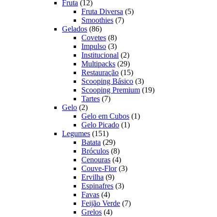
12
produtos
Fruta
12
produtos
5
Fruta Diversa
5
7
produtos
Smoothies
7
86
produtos
Gelados
86
produtos
8
Covetes
8
produtos
3
Impulso
3
produtos
2
Institucional
2
produtos
29
Multipacks
29
produtos
15
Restauração
15
produtos
3
Scooping Básico
3
produtos
19
Scooping Premium
19
7
produtos
Tartes
7
2
produtos
Gelo
2
produtos
1
Gelo em Cubos
1
1
produto
Gelo Picado
1
151
produto
Legumes
151
produtos
29
Batata
29
produtos
8
Bróculos
8
produtos
4
Cenouras
4
produtos
3
Couve-Flor
3
9
produtos
Ervilha
9
produtos
3
Espinafres
3
4
produtos
Favas
4
produtos
7
Feijão Verde
7
4
produtos
Grelos
4