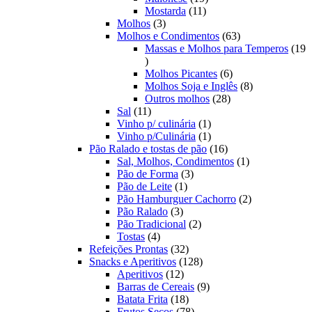
11
produtos
Mostarda
11
3
produtos
Molhos
3
produtos
63
Molhos e Condimentos
63
produtos
Massas e Molhos para Temperos
19
19
produtos
6
Molhos Picantes
6
produtos
8
Molhos Soja e Inglês
8
28
produtos
Outros molhos
28
11
produtos
Sal
11
produtos
1
Vinho p/ culinária
1
produto
1
Vinho p/Culinária
1
produto
16
Pão Ralado e tostas de pão
16
produtos
1
Sal, Molhos, Condimentos
1
3
produto
Pão de Forma
3
1
produtos
Pão de Leite
1
produto
2
Pão Hamburguer Cachorro
2
3
produtos
Pão Ralado
3
produtos
2
Pão Tradicional
2
4
produtos
Tostas
4
produtos
32
Refeições Prontas
32
produtos
128
Snacks e Aperitivos
128
12
produtos
Aperitivos
12
produtos
9
Barras de Cereais
9
18
produtos
Batata Frita
18
produtos
78
Frutos Secos
78