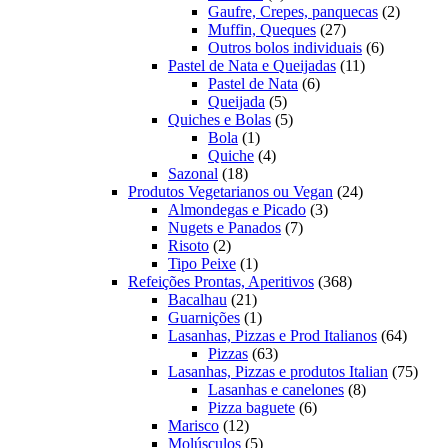
produto
2
Gaufre, Crepes, panquecas
2
27
produto
Muffin, Queques
27
produtos
6
Outros bolos individuais
6
11
produtos
Pastel de Nata e Queijadas
11
6
produtos
Pastel de Nata
6
5
produtos
Queijada
5
produtos
5
Quiches e Bolas
5
1
produtos
Bola
1
produto
4
Quiche
4
18
produtos
Sazonal
18
produtos
24
Produtos Vegetarianos ou Vegan
24
3
produtos
Almondegas e Picado
3
7
produtos
Nugets e Panados
7
2
produtos
Risoto
2
produtos
1
Tipo Peixe
1
produto
368
Refeições Prontas, Aperitivos
368
21
produtos
Bacalhau
21
produtos
1
Guarnições
1
produto
64
Lasanhas, Pizzas e Prod Italianos
64
63
produt
Pizzas
63
produtos
75
Lasanhas, Pizzas e produtos Italian
75
8
produ
Lasanhas e canelones
8
6
produtos
Pizza baguete
6
12
produtos
Marisco
12
produtos
5
Molúsculos
5