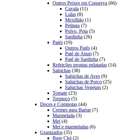
produtos
66
Outros Peixes em Conserva
66
11
produtos
Cavala
11
8
produtos
Lulas
8
produtos
1
Mexilhão
1
7
produto
Petinga
7
produtos
5
Polvo, Pota
5
26
produtos
Sardinha
26
19
produtos
Patés
19
produtos
4
Outros Patés
4
produtos
7
Paté de Atum
7
produtos
7
Paté de Sardinha
7
produtos
14
Refeições prontas enlatadas
14
38
produtos
Salsichas
38
produtos
9
Salsichas de Aves
9
produtos
25
Salsichas de Porco
25
2
produtos
Salsichas Vegetais
2
23
produtos
Tomate
23
produtos
5
Tremoço
5
produtos
44
Doces e Compotas
44
produtos
7
Cremes para Barrar
7
3
produtos
Marmelada
3
4
produtos
Mel
4
produtos
6
Mel e marmeladas
6
35
produtos
Granizados
35
produtos
2
Base Chá
2