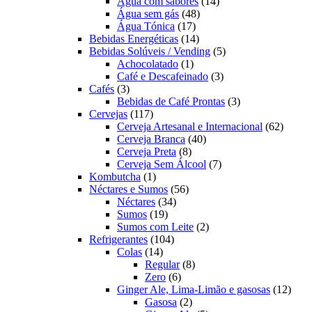
produtos
14
Água com sabores
14
48
produtos
Água sem gás
48
17
produtos
Água Tónica
17
produtos
14
Bebidas Energéticas
14
produtos
5
Bebidas Solúveis / Vending
5
1
produtos
Achocolatado
1
produto
3
Café e Descafeinado
3
3
produtos
Cafés
3
produtos
3
Bebidas de Café Prontas
3
117
produtos
Cervejas
117
produtos
62
Cerveja Artesanal e Internacional
62
40
produt
Cerveja Branca
40
8
produtos
Cerveja Preta
8
produtos
7
Cerveja Sem Álcool
7
1
produtos
Kombutcha
1
produto
56
Néctares e Sumos
56
34
produtos
Néctares
34
19
produtos
Sumos
19
produtos
2
Sumos com Leite
2
104
produtos
Refrigerantes
104
14
produtos
Colas
14
produtos
8
Regular
8
6
produtos
Zero
6
produtos
12
Ginger Ale, Lima-Limão e gasosas
12
2
produ
Gasosa
2