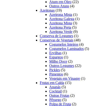
22
produtos
Atum em Óleo
22
4
produtos
Outros Atuns
4
19
produtos
Azeitonas
19
produtos
1
Azeirona Mista
1
produto
1
Azeitona Galega
1
3
produto
Azeitona Mista
3
5
produtos
Azeitona Preta
5
produtos
9
Azeitona Verde
9
produtos
1
Conserva de Legumes
1
produto
48
Conservas de Vegetais
48
produtos
4
Cogumelos Inteiros
4
produtos
5
Cogumelos Laminados
5
1
produtos
Ervilhas
1
produto
1
Espargos
1
produto
2
Milho Doce
2
produtos
22
Outros Legumes
22
5
produtos
Pickles
5
produtos
6
Pimentos
6
produtos
1
Vegetais em Vinagre
1
15
produto
Frutas em Calda
15
5
produtos
Ananás
5
produtos
1
Cocktail
1
produto
2
Outras Frutas
2
5
produtos
Pêssego
5
produtos
2
Polpa de Fruta
2