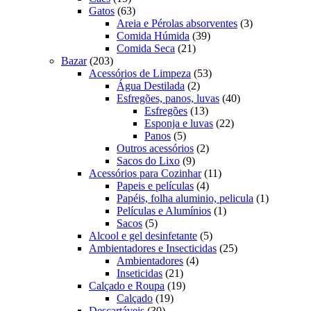
produtos
63
Gatos
63
produtos
3
Areia e Pérolas absorventes
3
39
produtos
Comida Húmida
39
21
produtos
Comida Seca
21
203
produtos
Bazar
203
produtos
53
Acessórios de Limpeza
53
2
produtos
Água Destilada
2
produtos
40
Esfregões, panos, luvas
40
13
produtos
Esfregões
13
produtos
22
Esponja e luvas
22
5
produtos
Panos
5
produtos
2
Outros acessórios
2
9
produtos
Sacos do Lixo
9
produtos
11
Acessórios para Cozinhar
11
4
produtos
Papeis e películas
4
produtos
1
Papéis, folha aluminio, pelicula
1
1
produto
Películas e Alumínios
1
5
produto
Sacos
5
produtos
5
Alcool e gel desinfetante
5
produtos
25
Ambientadores e Insecticidas
25
4
produtos
Ambientadores
4
21
produtos
Inseticidas
21
produtos
19
Calçado e Roupa
19
19
produtos
Calçado
19
30
produtos
Descartáveis
30