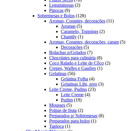
2
produtos
Leguminosas
2
9
produtos
Pipocas
9
produtos
128
Sobremesas e Bolos
128
produtos
11
Aromas, Corantes, decorações
11
5
produtos
Aromas
5
produtos
2
Caramelo, Toppings
2
1
produtos
Chantily
1
produto
5
Aromas, Corantes, decorações, caram
5
5
pro
Decorações
5
produtos
7
Bolachas p/Gelados
7
produtos
8
Chocolates para culinária
8
produtos
2
Coco Ralado e Leite de Côco
2
1
produtos
Crepes, Wafles e Gaufres
1
56
produto
Gelatinas
56
produtos
4
Gelatina Folha
4
produtos
3
Gelatinas Liht, zero
3
23
produtos
Leite Creme, Pudins
23
4
produtos
Leite Creme
4
19
produtos
Pudim
19
5
produtos
Mousses
5
produtos
2
Polpas de fruta
2
produtos
8
Preparados p/ Sobremesas
8
1
produtos
Preparados para bolos
1
1
produto
Tapioca
1