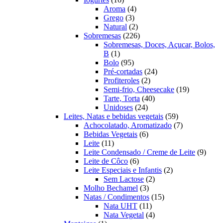
produtos
4
Aroma
4
3
produtos
Grego
3
produtos
2
Natural
2
produtos
226
Sobremesas
226
produtos
Sobremesas, Doces, Açucar, Bolos,
1
B
1
produto
95
Bolo
95
produtos
24
Pré-cortadas
24
2
produtos
Profiteroles
2
produtos
19
Semi-frio, Cheesecake
19
40
produtos
Tarte, Torta
40
24
produtos
Unidoses
24
produtos
59
Leites, Natas e bebidas vegetais
59
produtos
7
Achocolatado, Aromatizado
7
6
produtos
Bebidas Vegetais
6
11
produtos
Leite
11
produtos
9
Leite Condensado / Creme de Leite
9
6
produ
Leite de Côco
6
produtos
2
Leite Especiais e Infantis
2
2
produtos
Sem Lactose
2
3
produtos
Molho Bechamel
3
produtos
15
Natas / Condimentos
15
11
produtos
Nata UHT
11
produtos
4
Nata Vegetal
4