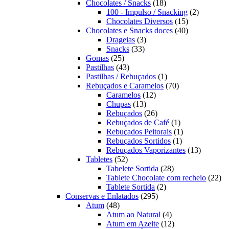
produtos
18
Chocolates / Snacks
18
produtos
2
100 - Impulso / Snacking
2
15
produtos
Chocolates Diversos
15
produtos
40
Chocolates e Snacks doces
40
3
produtos
Drageias
3
33
produtos
Snacks
33
25
produtos
Gomas
25
produtos
43
Pastilhas
43
produtos
1
Pastilhas / Rebuçados
1
produto
70
Rebuçados e Caramelos
70
12
produtos
Caramelos
12
13
produtos
Chupas
13
produtos
26
Rebuçados
26
produtos
1
Rebuçados de Café
1
produto
1
Rebuçados Peitorais
1
1
produto
Rebuçados Sortidos
1
produto
13
Rebuçados Vaporizantes
13
52
produtos
Tabletes
52
produtos
28
Tabelete Sortida
28
produtos
22
Tablete Chocolate com recheio
22
2
pro
Tablete Sortida
2
295
produtos
Conservas e Enlatados
295
48
produtos
Atum
48
produtos
4
Atum ao Natural
4
produtos
12
Atum em Azeite
12