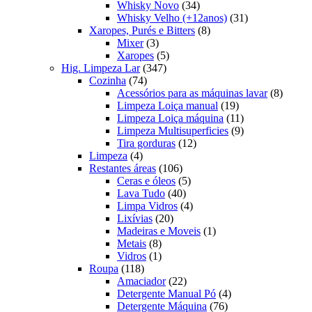
produtos
34
Whisky Novo
34
produtos
31
Whisky Velho (+12anos)
31
8
produtos
Xaropes, Purés e Bitters
8
3
produtos
Mixer
3
produtos
5
Xaropes
5
347
produtos
Hig. Limpeza Lar
347
74
produtos
Cozinha
74
produtos
8
Acessórios para as máquinas lavar
8
19
produt
Limpeza Loiça manual
19
produtos
11
Limpeza Loiça máquina
11
produtos
9
Limpeza Multisuperficies
9
12
produtos
Tira gorduras
12
4
produtos
Limpeza
4
produtos
106
Restantes áreas
106
produtos
5
Ceras e óleos
5
40
produtos
Lava Tudo
40
produtos
4
Limpa Vidros
4
20
produtos
Lixívias
20
produtos
1
Madeiras e Moveis
1
8
produto
Metais
8
produtos
1
Vidros
1
118
produto
Roupa
118
produtos
22
Amaciador
22
produtos
4
Detergente Manual Pó
4
76
produtos
Detergente Máquina
76