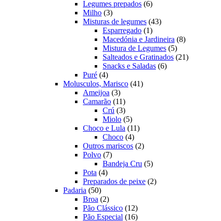
produtos
6
Legumes prepados
6
3
produtos
Milho
3
produtos
43
Misturas de legumes
43
1
produtos
Esparregado
1
produto
8
Macedónia e Jardineira
8
5
produtos
Mistura de Legumes
5
produtos
21
Salteados e Gratinados
21
6
produtos
Snacks e Saladas
6
4
produtos
Puré
4
produtos
41
Molusculos, Marisco
41
3
produtos
Ameijoa
3
produtos
11
Camarão
11
produtos
3
Crú
3
produtos
5
Miolo
5
produtos
11
Choco e Lula
11
4
produtos
Choco
4
produtos
2
Outros mariscos
2
7
produtos
Polvo
7
produtos
5
Bandeja Cru
5
4
produtos
Pota
4
produtos
2
Preparados de peixe
2
50
produtos
Padaria
50
produtos
2
Broa
2
produtos
12
Pão Clássico
12
produtos
16
Pão Especial
16