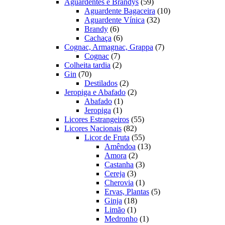
produtos
59
Aguardentes e Brandys
59
produtos
10
Aguardente Bagaceira
10
32
produtos
Aguardente Vínica
32
6
produtos
Brandy
6
produtos
6
Cachaça
6
produtos
7
Cognac, Armagnac, Grappa
7
7
produtos
Cognac
7
produtos
2
Colheita tardia
2
70
produtos
Gin
70
produtos
2
Destilados
2
produtos
2
Jeropiga e Abafado
2
1
produtos
Abafado
1
1
produto
Jeropiga
1
produto
55
Licores Estrangeiros
55
82
produtos
Licores Nacionais
82
produtos
55
Licor de Fruta
55
produtos
13
Amêndoa
13
2
produtos
Amora
2
produtos
3
Castanha
3
3
produtos
Cereja
3
produtos
1
Cherovia
1
produto
5
Ervas, Plantas
5
18
produtos
Ginja
18
1
produtos
Limão
1
produto
1
Medronho
1