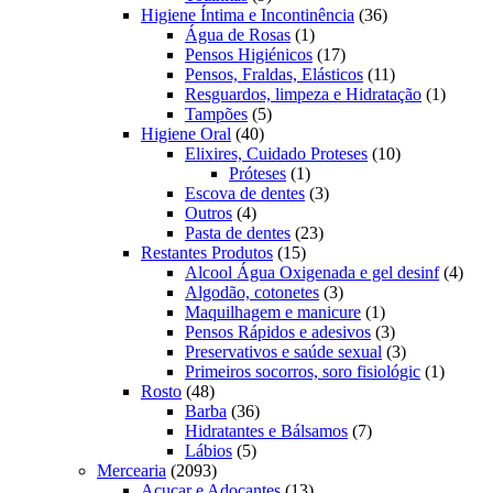
produtos
36
Higiene Íntima e Incontinência
36
1
produtos
Água de Rosas
1
produto
17
Pensos Higiénicos
17
produtos
11
Pensos, Fraldas, Elásticos
11
produtos
1
Resguardos, limpeza e Hidratação
1
5
produto
Tampões
5
40
produtos
Higiene Oral
40
produtos
10
Elixires, Cuidado Proteses
10
1
produtos
Próteses
1
produto
3
Escova de dentes
3
4
produtos
Outros
4
produtos
23
Pasta de dentes
23
15
produtos
Restantes Produtos
15
produtos
4
Alcool Água Oxigenada e gel desinf
4
3
prod
Algodão, cotonetes
3
produtos
1
Maquilhagem e manicure
1
produto
3
Pensos Rápidos e adesivos
3
produtos
3
Preservativos e saúde sexual
3
produtos
1
Primeiros socorros, soro fisiológic
1
48
produto
Rosto
48
produtos
36
Barba
36
produtos
7
Hidratantes e Bálsamos
7
5
produtos
Lábios
5
2093
produtos
Mercearia
2093
produtos
13
Açucar e Adoçantes
13