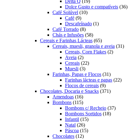
19
produtos
Delta Q
19
produtos
36
Dolce Gusto e compatíveis
36
10
produt
Café Solúvel
10
9
produtos
Café
9
produtos
1
Descafeínado
1
8
produto
Café Torrado
8
produtos
58
Chás e Infusões
58
produtos
65
Cereais e Farinhas Lácteas
65
produtos
31
Cereais, muesli, granola e aveia
31
2
produtos
Cereais, Corn Flakes
2
2
produtos
Aveia
2
produtos
22
Cereais
22
3
produtos
Muesli
3
produtos
31
Farinhas, Papas e Flocos
31
produtos
22
Farinhas lácteas e papas
22
9
produtos
Flocos de cereais
9
produtos
371
Chocolates, Doçaria e Snacks
371
16
produtos
Amendoas
16
produtos
115
Bombons
115
produtos
37
Bombons c/ Recheio
37
18
produtos
Bombons Sortidos
18
15
produtos
Infantil
15
26
produtos
Natal
26
produtos
15
Páscoa
15
12
produtos
Chocolates
12