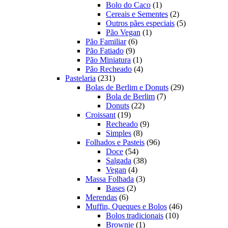
produtos
1
Bolo do Caco
1
produto
2
Cereais e Sementes
2
produtos
5
Outros pães especiais
5
1
produtos
Pão Vegan
1
6
produto
Pão Familiar
6
9
produtos
Pão Fatiado
9
produtos
1
Pão Miniatura
1
produto
4
Pão Recheado
4
231
produtos
Pastelaria
231
produtos
29
Bolas de Berlim e Donuts
29
7
produtos
Bola de Berlim
7
22
produtos
Donuts
22
19
produtos
Croissant
19
produtos
9
Recheado
9
8
produtos
Simples
8
produtos
96
Folhados e Pasteis
96
54
produtos
Doce
54
produtos
38
Salgada
38
4
produtos
Vegan
4
produtos
3
Massa Folhada
3
2
produtos
Bases
2
6
produtos
Merendas
6
produtos
46
Muffin, Queques e Bolos
46
10
produtos
Bolos tradicionais
10
1
produtos
Brownie
1