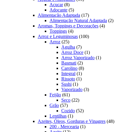
8
produtos
Açucar
8
produtos
5
Adoçante
5
produtos
17
Alimentação Adaptada
17
produtos
2
Alimentação Natural Adaptada
2
4
produtos
Aromas, Toppings e Decorações
4
4
produtos
Toppings
4
produtos
100
Arroz e Leguminosas
100
25
produtos
Arroz
25
produtos
7
Agulha
7
produtos
1
Arroz Doce
1
produto
1
Arroz Vaporizado
1
2
produto
Basmati
2
produtos
8
Carolino
8
1
produtos
Integral
1
1
produto
Rissoto
1
1
produto
Sushi
1
produto
3
Vaporizado
3
61
produtos
Feijão
61
produtos
22
Seco
22
57
produtos
Grão
57
produtos
52
Cozido
52
1
produtos
Lentilhas
1
produto
48
Azeites, Óleos, Gorduras e Vinagres
48
1
produtos
200 - Mercearia
1
12
produto
Azeite
12