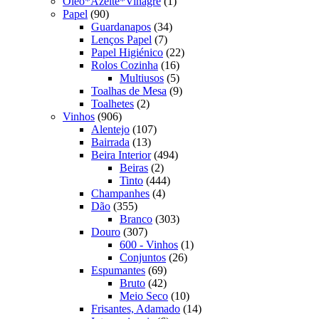
produto
1
Oleo*Azeite*Vinagre
1
90
produto
Papel
90
produtos
34
Guardanapos
34
7
produtos
Lenços Papel
7
produtos
22
Papel Higiénico
22
16
produtos
Rolos Cozinha
16
produtos
5
Multiusos
5
produtos
9
Toalhas de Mesa
9
2
produtos
Toalhetes
2
906
produtos
Vinhos
906
produtos
107
Alentejo
107
13
produtos
Bairrada
13
produtos
494
Beira Interior
494
2
produtos
Beiras
2
produtos
444
Tinto
444
4
produtos
Champanhes
4
355
produtos
Dão
355
produtos
303
Branco
303
307
produtos
Douro
307
produtos
1
600 - Vinhos
1
26
produto
Conjuntos
26
69
produtos
Espumantes
69
produtos
42
Bruto
42
produtos
10
Meio Seco
10
produtos
14
Frisantes, Adamado
14