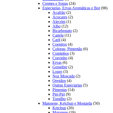
produtos
24
Cremes e Sopas
24
produtos
98
Especiarias, Ervas Aromáticas e Bot
98
2
prod
Açafrão
2
produtos
2
Açucares
2
1
produtos
Alecrim
1
12
produto
Alho
12
produtos
2
Bicarbonato
2
11
produtos
Canela
11
4
produtos
Caril
4
produtos
4
Coentros
4
produtos
6
Colorau, Pimentão
6
3
produtos
Cominhos
3
4
produtos
Cravinho
4
6
produtos
Ervas
6
produtos
2
Gengibre
2
3
produtos
Louro
3
produtos
2
Noz Moscada
2
4
produtos
Oregãos
4
produtos
5
Outras Especiarias
5
14
produtos
Pimentas
14
9
produtos
Piri-Piri
9
produtos
2
Tomilho
2
produtos
50
Maiosene, Ketchup e Mostarda
50
20
produtos
Ketchup
20
produtos
19
Maionese
19