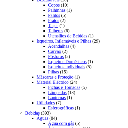
produtos
10
Copos
10
produtos
1
Palhinhas
1
5
produto
Palitos
5
2
produtos
Pratos
2
1
produtos
Taças
1
produto
6
Talheres
6
produtos
1
Utensílios de Bebidas
1
produto
29
Isqueiros, Inflamáveis e Pilhas
29
4
produtos
Acendalhas
4
2
produtos
Carvão
2
produtos
2
Fósforos
2
produtos
1
Isqueiros Domésticos
1
5
produto
Isqueiros individuais
5
15
produtos
Pilhas
15
produtos
1
Máscaras e Proteção
1
24
produto
Material Eléctrico
24
produtos
5
Fichas e Tomadas
5
18
produtos
Lâmpadas
18
1
produtos
Lanternas
1
7
produto
Utilidades
7
produtos
1
Esferográficas
1
393
produto
Bebidas
393
produtos
84
Águas
84
produtos
5
Água com gás
5