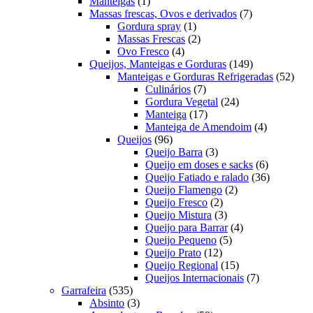
1
produtos
Manteigas
1
produto
7
Massas frescas, Ovos e derivados
7
1
produtos
Gordura spray
1
produto
2
Massas Frescas
2
4
produtos
Ovo Fresco
4
produtos
149
Queijos, Manteigas e Gorduras
149
produtos
52
Manteigas e Gorduras Refrigeradas
52
7
prod
Culinários
7
produtos
24
Gordura Vegetal
24
17
produtos
Manteiga
17
produtos
4
Manteiga de Amendoim
4
96
produtos
Queijos
96
produtos
3
Queijo Barra
3
produtos
6
Queijo em doses e sacks
6
produtos
36
Queijo Fatiado e ralado
36
2
produtos
Queijo Flamengo
2
2
produtos
Queijo Fresco
2
produtos
3
Queijo Mistura
3
produtos
4
Queijo para Barrar
4
5
produtos
Queijo Pequeno
5
12
produtos
Queijo Prato
12
produtos
15
Queijo Regional
15
produtos
7
Queijos Internacionais
7
535
produtos
Garrafeira
535
produtos
3
Absinto
3