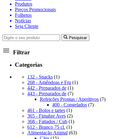
Produtos
Preços Promocionais
Folhetos
Notícias
Seja Cliente
Pesquisar
Filtrar
Categorias
1
132 - Snacks
1
produto
1
268 - Amêndoas e Fru
1
1
produto
442 - Preparados de
1
produto
7
443 - Preparados de
7
produtos
7
Refeições Prontas / Aperitivos
7
7
produtos
400 - Congelados
7
1
produtos
461 - Bolos e tartes
1
produto
2
365 - Fimabre Aves
2
produtos
1
368 - Fatiados / Cub
1
1
produto
612 - Branco 75 cl.
1
produto
63
Alimentação Animal
63
15
produtos
Cães
15