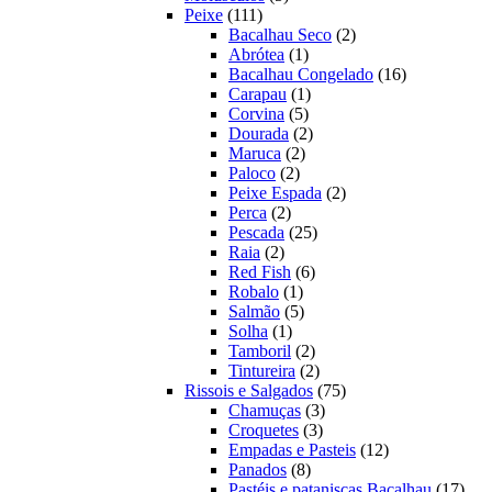
111
produtos
Peixe
111
produtos
2
Bacalhau Seco
2
1
produtos
Abrótea
1
produto
16
Bacalhau Congelado
16
1
produtos
Carapau
1
5
produto
Corvina
5
produtos
2
Dourada
2
2
produtos
Maruca
2
2
produtos
Paloco
2
produtos
2
Peixe Espada
2
2
produtos
Perca
2
produtos
25
Pescada
25
2
produtos
Raia
2
produtos
6
Red Fish
6
1
produtos
Robalo
1
produto
5
Salmão
5
1
produtos
Solha
1
produto
2
Tamboril
2
produtos
2
Tintureira
2
produtos
75
Rissois e Salgados
75
3
produtos
Chamuças
3
3
produtos
Croquetes
3
produtos
12
Empadas e Pasteis
12
8
produtos
Panados
8
produtos
17
Pastéis e pataniscas Bacalhau
17