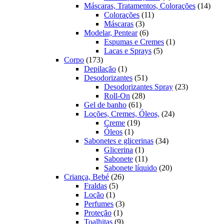
produtos
14
Máscaras, Tratamentos, Colorações
14
11
prod
Colorações
11
3
produtos
Máscaras
3
produtos
6
Modelar, Pentear
6
produtos
1
Espumas e Cremes
1
5
produto
Lacas e Sprays
5
173
produtos
Corpo
173
produtos
1
Depilação
1
produto
51
Desodorizantes
51
produtos
23
Desodorizantes Spray
23
28
produtos
Roll-On
28
61
produtos
Gel de banho
61
produtos
24
Loções, Cremes, Óleos,
24
19
produtos
Creme
19
1
produtos
Óleos
1
produto
34
Sabonetes e glicerinas
34
1
produtos
Glicerina
1
produto
11
Sabonete
11
produtos
20
Sabonete líquido
20
26
produtos
Criança, Bebé
26
5
produtos
Fraldas
5
1
produtos
Loção
1
produto
3
Perfumes
3
1
produtos
Proteção
1
produto
9
Toalhitas
9