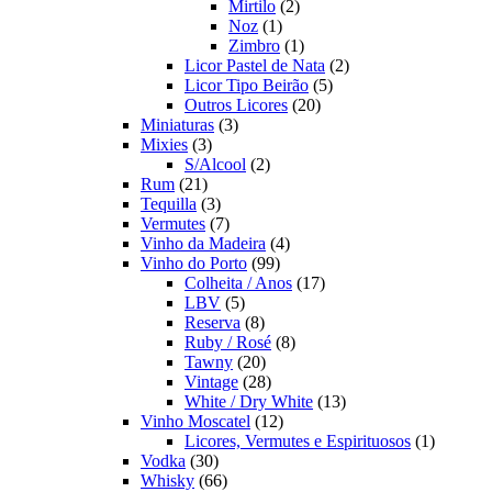
2
produto
Mirtilo
2
1
produtos
Noz
1
produto
1
Zimbro
1
produto
2
Licor Pastel de Nata
2
5
produtos
Licor Tipo Beirão
5
20
produtos
Outros Licores
20
3
produtos
Miniaturas
3
3
produtos
Mixies
3
produtos
2
S/Alcool
2
21
produtos
Rum
21
produtos
3
Tequilla
3
produtos
7
Vermutes
7
produtos
4
Vinho da Madeira
4
99
produtos
Vinho do Porto
99
produtos
17
Colheita / Anos
17
5
produtos
LBV
5
produtos
8
Reserva
8
produtos
8
Ruby / Rosé
8
20
produtos
Tawny
20
produtos
28
Vintage
28
produtos
13
White / Dry White
13
12
produtos
Vinho Moscatel
12
produtos
1
Licores, Vermutes e Espirituosos
1
30
produto
Vodka
30
produtos
66
Whisky
66