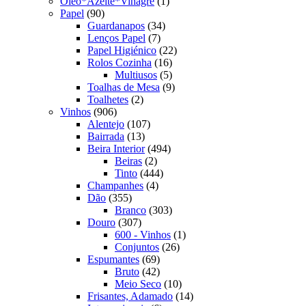
produto
1
Oleo*Azeite*Vinagre
1
90
produto
Papel
90
produtos
34
Guardanapos
34
7
produtos
Lenços Papel
7
produtos
22
Papel Higiénico
22
16
produtos
Rolos Cozinha
16
produtos
5
Multiusos
5
produtos
9
Toalhas de Mesa
9
2
produtos
Toalhetes
2
906
produtos
Vinhos
906
produtos
107
Alentejo
107
13
produtos
Bairrada
13
produtos
494
Beira Interior
494
2
produtos
Beiras
2
produtos
444
Tinto
444
4
produtos
Champanhes
4
355
produtos
Dão
355
produtos
303
Branco
303
307
produtos
Douro
307
produtos
1
600 - Vinhos
1
26
produto
Conjuntos
26
69
produtos
Espumantes
69
produtos
42
Bruto
42
produtos
10
Meio Seco
10
produtos
14
Frisantes, Adamado
14