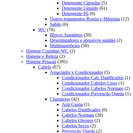
produtos
5
Detergente Cápsulas
5
produtos
61
Detergente Líquido
61
9
produtos
Detergente Pó
9
produtos
12
Outros tratamentos Roupa e Máquina
12
6
pr
Sabão
6
76
produtos
WC
76
produtos
20
Blocos Sanitários
20
produtos
2
Desentupidores e abrasivos sanitári
2
50
produt
Multisuperficies
50
2
produtos
Higiene Cozinhas WC
2
2
produtos
Higiene e Beleza
2
produtos
395
Higiene Pessoal
395
67
produtos
Cabelo
67
produtos
5
Amaciador e Condicionador
5
produtos
1
Condicionador Cab. Danificados
1
1
pr
Condicionador Cabelos Lisos
1
produ
2
Condicionador Cabelos Normais
2
pr
1
Condicionador Prevenção Queda
1
42
pr
Champoos
42
produtos
1
Anti Caspa
1
produto
6
Cabelos Danificados
6
28
produtos
Cabelos Normais
28
2
produtos
Cabelos Oleosos
2
2
produtos
Cabelos Secos
2
produtos
2
Prevenção Queda
2