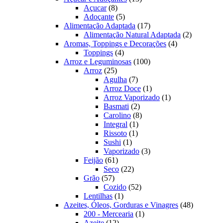
8
produtos
Açucar
8
produtos
5
Adoçante
5
produtos
17
Alimentação Adaptada
17
produtos
2
Alimentação Natural Adaptada
2
4
produtos
Aromas, Toppings e Decorações
4
4
produtos
Toppings
4
produtos
100
Arroz e Leguminosas
100
25
produtos
Arroz
25
produtos
7
Agulha
7
produtos
1
Arroz Doce
1
produto
1
Arroz Vaporizado
1
2
produto
Basmati
2
produtos
8
Carolino
8
1
produtos
Integral
1
1
produto
Rissoto
1
1
produto
Sushi
1
produto
3
Vaporizado
3
61
produtos
Feijão
61
produtos
22
Seco
22
57
produtos
Grão
57
produtos
52
Cozido
52
1
produtos
Lentilhas
1
produto
48
Azeites, Óleos, Gorduras e Vinagres
48
1
produtos
200 - Mercearia
1
12
produto
Azeite
12