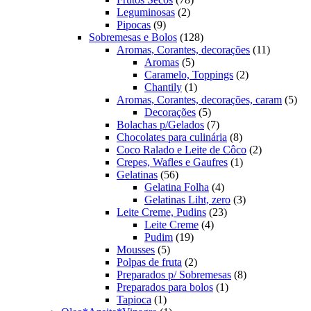
2
produtos
Leguminosas
2
9
produtos
Pipocas
9
produtos
128
Sobremesas e Bolos
128
produtos
11
Aromas, Corantes, decorações
11
5
produtos
Aromas
5
produtos
2
Caramelo, Toppings
2
1
produtos
Chantily
1
produto
5
Aromas, Corantes, decorações, caram
5
5
pro
Decorações
5
produtos
7
Bolachas p/Gelados
7
produtos
8
Chocolates para culinária
8
produtos
2
Coco Ralado e Leite de Côco
2
1
produtos
Crepes, Wafles e Gaufres
1
56
produto
Gelatinas
56
produtos
4
Gelatina Folha
4
produtos
3
Gelatinas Liht, zero
3
23
produtos
Leite Creme, Pudins
23
4
produtos
Leite Creme
4
19
produtos
Pudim
19
5
produtos
Mousses
5
produtos
2
Polpas de fruta
2
produtos
8
Preparados p/ Sobremesas
8
1
produtos
Preparados para bolos
1
1
produto
Tapioca
1