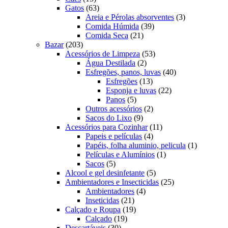
produtos
63
Gatos
63
produtos
3
Areia e Pérolas absorventes
3
39
produtos
Comida Húmida
39
21
produtos
Comida Seca
21
203
produtos
Bazar
203
produtos
53
Acessórios de Limpeza
53
2
produtos
Água Destilada
2
produtos
40
Esfregões, panos, luvas
40
13
produtos
Esfregões
13
produtos
22
Esponja e luvas
22
5
produtos
Panos
5
produtos
2
Outros acessórios
2
9
produtos
Sacos do Lixo
9
produtos
11
Acessórios para Cozinhar
11
4
produtos
Papeis e películas
4
produtos
1
Papéis, folha aluminio, pelicula
1
1
produto
Películas e Alumínios
1
5
produto
Sacos
5
produtos
5
Alcool e gel desinfetante
5
produtos
25
Ambientadores e Insecticidas
25
4
produtos
Ambientadores
4
21
produtos
Inseticidas
21
produtos
19
Calçado e Roupa
19
19
produtos
Calçado
19
30
produtos
Descartáveis
30