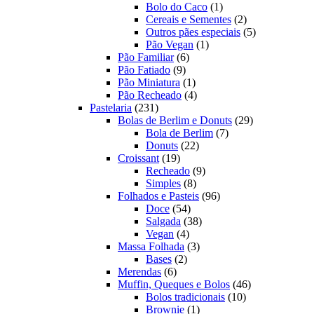
produtos
1
Bolo do Caco
1
produto
2
Cereais e Sementes
2
produtos
5
Outros pães especiais
5
1
produtos
Pão Vegan
1
6
produto
Pão Familiar
6
9
produtos
Pão Fatiado
9
produtos
1
Pão Miniatura
1
produto
4
Pão Recheado
4
231
produtos
Pastelaria
231
produtos
29
Bolas de Berlim e Donuts
29
7
produtos
Bola de Berlim
7
22
produtos
Donuts
22
19
produtos
Croissant
19
produtos
9
Recheado
9
8
produtos
Simples
8
produtos
96
Folhados e Pasteis
96
54
produtos
Doce
54
produtos
38
Salgada
38
4
produtos
Vegan
4
produtos
3
Massa Folhada
3
2
produtos
Bases
2
6
produtos
Merendas
6
produtos
46
Muffin, Queques e Bolos
46
10
produtos
Bolos tradicionais
10
1
produtos
Brownie
1