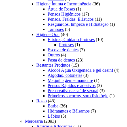
produtos
36
Higiene Íntima e Incontinência
36
1
produtos
Água de Rosas
1
produto
17
Pensos Higiénicos
17
produtos
11
Pensos, Fraldas, Elásticos
11
produtos
1
Resguardos, limpeza e Hidratação
1
5
produto
Tampões
5
40
produtos
Higiene Oral
40
produtos
10
Elixires, Cuidado Proteses
10
1
produtos
Próteses
1
produto
3
Escova de dentes
3
4
produtos
Outros
4
produtos
23
Pasta de dentes
23
15
produtos
Restantes Produtos
15
produtos
4
Alcool Água Oxigenada e gel desinf
4
3
prod
Algodão, cotonetes
3
produtos
1
Maquilhagem e manicure
1
produto
3
Pensos Rápidos e adesivos
3
produtos
3
Preservativos e saúde sexual
3
produtos
1
Primeiros socorros, soro fisiológic
1
48
produto
Rosto
48
produtos
36
Barba
36
produtos
7
Hidratantes e Bálsamos
7
5
produtos
Lábios
5
2093
produtos
Mercearia
2093
produtos
13
Açucar e Adoçantes
13