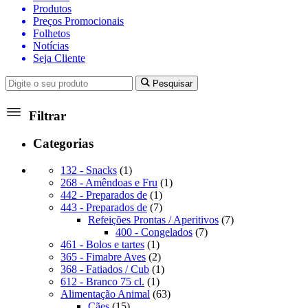
Produtos
Preços Promocionais
Folhetos
Notícias
Seja Cliente
Pesquisar
Filtrar
Categorias
1
132 - Snacks
1
produto
1
268 - Amêndoas e Fru
1
1
produto
442 - Preparados de
1
produto
7
443 - Preparados de
7
produtos
7
Refeições Prontas / Aperitivos
7
7
produtos
400 - Congelados
7
1
produtos
461 - Bolos e tartes
1
produto
2
365 - Fimabre Aves
2
produtos
1
368 - Fatiados / Cub
1
1
produto
612 - Branco 75 cl.
1
produto
63
Alimentação Animal
63
15
produtos
Cães
15