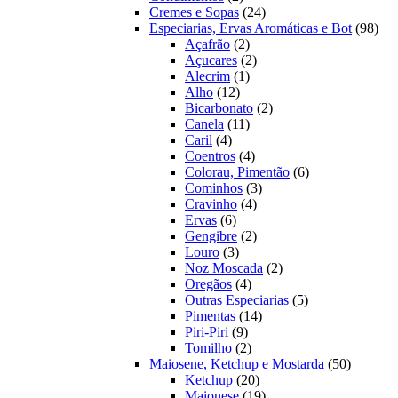
produtos
24
Cremes e Sopas
24
produtos
98
Especiarias, Ervas Aromáticas e Bot
98
2
prod
Açafrão
2
produtos
2
Açucares
2
1
produtos
Alecrim
1
12
produto
Alho
12
produtos
2
Bicarbonato
2
11
produtos
Canela
11
4
produtos
Caril
4
produtos
4
Coentros
4
produtos
6
Colorau, Pimentão
6
3
produtos
Cominhos
3
4
produtos
Cravinho
4
6
produtos
Ervas
6
produtos
2
Gengibre
2
3
produtos
Louro
3
produtos
2
Noz Moscada
2
4
produtos
Oregãos
4
produtos
5
Outras Especiarias
5
14
produtos
Pimentas
14
9
produtos
Piri-Piri
9
produtos
2
Tomilho
2
produtos
50
Maiosene, Ketchup e Mostarda
50
20
produtos
Ketchup
20
produtos
19
Maionese
19