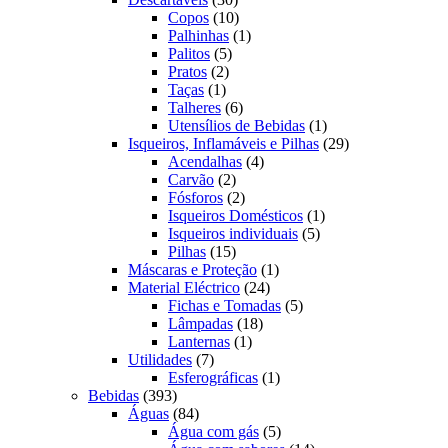
produtos
10
Copos
10
produtos
1
Palhinhas
1
5
produto
Palitos
5
2
produtos
Pratos
2
1
produtos
Taças
1
produto
6
Talheres
6
produtos
1
Utensílios de Bebidas
1
produto
29
Isqueiros, Inflamáveis e Pilhas
29
4
produtos
Acendalhas
4
2
produtos
Carvão
2
produtos
2
Fósforos
2
produtos
1
Isqueiros Domésticos
1
5
produto
Isqueiros individuais
5
15
produtos
Pilhas
15
produtos
1
Máscaras e Proteção
1
24
produto
Material Eléctrico
24
produtos
5
Fichas e Tomadas
5
18
produtos
Lâmpadas
18
1
produtos
Lanternas
1
7
produto
Utilidades
7
produtos
1
Esferográficas
1
393
produto
Bebidas
393
produtos
84
Águas
84
produtos
5
Água com gás
5