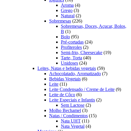
produtos
4
Aroma
4
3
produtos
Grego
3
produtos
2
Natural
2
produtos
226
Sobremesas
226
produtos
Sobremesas, Doces, Açucar, Bolos,
1
B
1
produto
95
Bolo
95
produtos
24
Pré-cortadas
24
2
produtos
Profiteroles
2
produtos
19
Semi-frio, Cheesecake
19
40
produtos
Tarte, Torta
40
24
produtos
Unidoses
24
produtos
59
Leites, Natas e bebidas vegetais
59
produtos
7
Achocolatado, Aromatizado
7
6
produtos
Bebidas Vegetais
6
11
produtos
Leite
11
produtos
9
Leite Condensado / Creme de Leite
9
6
produ
Leite de Côco
6
produtos
2
Leite Especiais e Infantis
2
2
produtos
Sem Lactose
2
3
produtos
Molho Bechamel
3
produtos
15
Natas / Condimentos
15
11
produtos
Nata UHT
11
produtos
4
Nata Vegetal
4