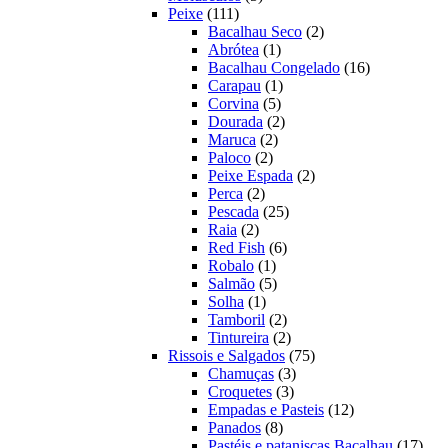
111
produtos
Peixe
111
produtos
2
Bacalhau Seco
2
1
produtos
Abrótea
1
produto
16
Bacalhau Congelado
16
1
produtos
Carapau
1
5
produto
Corvina
5
produtos
2
Dourada
2
2
produtos
Maruca
2
2
produtos
Paloco
2
produtos
2
Peixe Espada
2
2
produtos
Perca
2
produtos
25
Pescada
25
2
produtos
Raia
2
produtos
6
Red Fish
6
1
produtos
Robalo
1
produto
5
Salmão
5
1
produtos
Solha
1
produto
2
Tamboril
2
produtos
2
Tintureira
2
produtos
75
Rissois e Salgados
75
3
produtos
Chamuças
3
3
produtos
Croquetes
3
produtos
12
Empadas e Pasteis
12
8
produtos
Panados
8
produtos
17
Pastéis e pataniscas Bacalhau
17