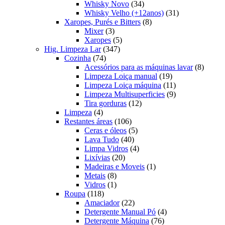
produtos
34
Whisky Novo
34
produtos
31
Whisky Velho (+12anos)
31
8
produtos
Xaropes, Purés e Bitters
8
3
produtos
Mixer
3
produtos
5
Xaropes
5
347
produtos
Hig. Limpeza Lar
347
74
produtos
Cozinha
74
produtos
8
Acessórios para as máquinas lavar
8
19
produt
Limpeza Loiça manual
19
produtos
11
Limpeza Loiça máquina
11
produtos
9
Limpeza Multisuperficies
9
12
produtos
Tira gorduras
12
4
produtos
Limpeza
4
produtos
106
Restantes áreas
106
produtos
5
Ceras e óleos
5
40
produtos
Lava Tudo
40
produtos
4
Limpa Vidros
4
20
produtos
Lixívias
20
produtos
1
Madeiras e Moveis
1
8
produto
Metais
8
produtos
1
Vidros
1
118
produto
Roupa
118
produtos
22
Amaciador
22
produtos
4
Detergente Manual Pó
4
76
produtos
Detergente Máquina
76