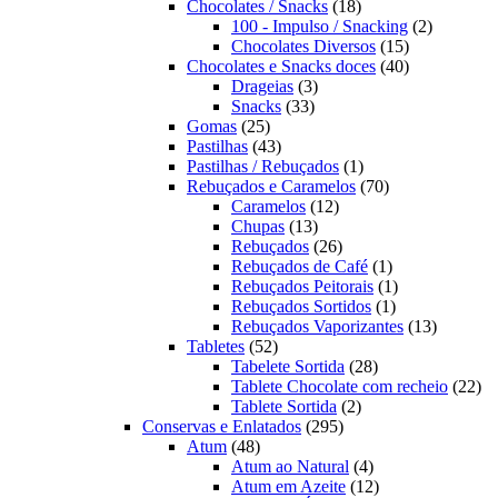
produtos
18
Chocolates / Snacks
18
produtos
2
100 - Impulso / Snacking
2
15
produtos
Chocolates Diversos
15
produtos
40
Chocolates e Snacks doces
40
3
produtos
Drageias
3
33
produtos
Snacks
33
25
produtos
Gomas
25
produtos
43
Pastilhas
43
produtos
1
Pastilhas / Rebuçados
1
produto
70
Rebuçados e Caramelos
70
12
produtos
Caramelos
12
13
produtos
Chupas
13
produtos
26
Rebuçados
26
produtos
1
Rebuçados de Café
1
produto
1
Rebuçados Peitorais
1
1
produto
Rebuçados Sortidos
1
produto
13
Rebuçados Vaporizantes
13
52
produtos
Tabletes
52
produtos
28
Tabelete Sortida
28
produtos
22
Tablete Chocolate com recheio
22
2
pro
Tablete Sortida
2
295
produtos
Conservas e Enlatados
295
48
produtos
Atum
48
produtos
4
Atum ao Natural
4
produtos
12
Atum em Azeite
12