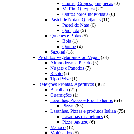
produto
2
Gaufre, Crepes, panquecas
2
27
produto
Muffin, Queques
27
produtos
6
Outros bolos individuais
6
11
produtos
Pastel de Nata e Queijadas
11
6
produtos
Pastel de Nata
6
5
produtos
Queijada
5
produtos
5
Quiches e Bolas
5
1
produtos
Bola
1
produto
4
Quiche
4
18
produtos
Sazonal
18
produtos
24
Produtos Vegetarianos ou Vegan
24
3
produtos
Almondegas e Picado
3
7
produtos
Nugets e Panados
7
2
produtos
Risoto
2
produtos
1
Tipo Peixe
1
produto
368
Refeições Prontas, Aperitivos
368
21
produtos
Bacalhau
21
produtos
1
Guarnições
1
produto
64
Lasanhas, Pizzas e Prod Italianos
64
63
produt
Pizzas
63
produtos
75
Lasanhas, Pizzas e produtos Italian
75
8
produ
Lasanhas e canelones
8
6
produtos
Pizza baguete
6
12
produtos
Marisco
12
produtos
5
Molúsculos
5