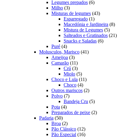
produtos
6
Legumes prepados
6
3
produtos
Milho
3
produtos
43
Misturas de legumes
43
1
produtos
Esparregado
1
produto
8
Macedónia e Jardineira
8
5
produtos
Mistura de Legumes
5
produtos
21
Salteados e Gratinados
21
6
produtos
Snacks e Saladas
6
4
produtos
Puré
4
produtos
41
Molusculos, Marisco
41
3
produtos
Ameijoa
3
produtos
11
Camarão
11
produtos
3
Crú
3
produtos
5
Miolo
5
produtos
11
Choco e Lula
11
4
produtos
Choco
4
produtos
2
Outros mariscos
2
7
produtos
Polvo
7
produtos
5
Bandeja Cru
5
4
produtos
Pota
4
produtos
2
Preparados de peixe
2
50
produtos
Padaria
50
produtos
2
Broa
2
produtos
12
Pão Clássico
12
produtos
16
Pão Especial
16