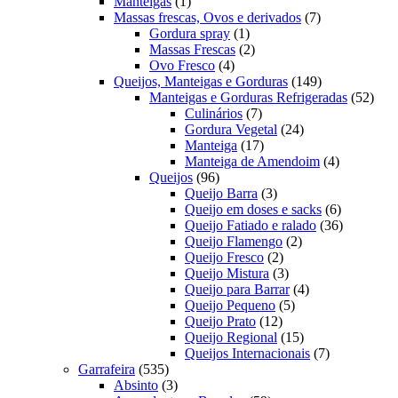
1
produtos
Manteigas
1
produto
7
Massas frescas, Ovos e derivados
7
1
produtos
Gordura spray
1
produto
2
Massas Frescas
2
4
produtos
Ovo Fresco
4
produtos
149
Queijos, Manteigas e Gorduras
149
produtos
52
Manteigas e Gorduras Refrigeradas
52
7
prod
Culinários
7
produtos
24
Gordura Vegetal
24
17
produtos
Manteiga
17
produtos
4
Manteiga de Amendoim
4
96
produtos
Queijos
96
produtos
3
Queijo Barra
3
produtos
6
Queijo em doses e sacks
6
produtos
36
Queijo Fatiado e ralado
36
2
produtos
Queijo Flamengo
2
2
produtos
Queijo Fresco
2
produtos
3
Queijo Mistura
3
produtos
4
Queijo para Barrar
4
5
produtos
Queijo Pequeno
5
12
produtos
Queijo Prato
12
produtos
15
Queijo Regional
15
produtos
7
Queijos Internacionais
7
535
produtos
Garrafeira
535
produtos
3
Absinto
3