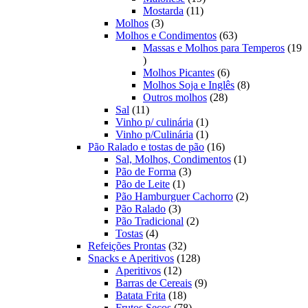
11
produtos
Mostarda
11
3
produtos
Molhos
3
produtos
63
Molhos e Condimentos
63
produtos
Massas e Molhos para Temperos
19
19
produtos
6
Molhos Picantes
6
produtos
8
Molhos Soja e Inglês
8
28
produtos
Outros molhos
28
11
produtos
Sal
11
produtos
1
Vinho p/ culinária
1
produto
1
Vinho p/Culinária
1
produto
16
Pão Ralado e tostas de pão
16
produtos
1
Sal, Molhos, Condimentos
1
3
produto
Pão de Forma
3
1
produtos
Pão de Leite
1
produto
2
Pão Hamburguer Cachorro
2
3
produtos
Pão Ralado
3
produtos
2
Pão Tradicional
2
4
produtos
Tostas
4
produtos
32
Refeições Prontas
32
produtos
128
Snacks e Aperitivos
128
12
produtos
Aperitivos
12
produtos
9
Barras de Cereais
9
18
produtos
Batata Frita
18
produtos
78
Frutos Secos
78