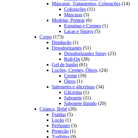
produtos
14
Máscaras, Tratamentos, Colorações
14
11
prod
Colorações
11
3
produtos
Máscaras
3
produtos
6
Modelar, Pentear
6
produtos
1
Espumas e Cremes
1
5
produto
Lacas e Sprays
5
173
produtos
Corpo
173
produtos
1
Depilação
1
produto
51
Desodorizantes
51
produtos
23
Desodorizantes Spray
23
28
produtos
Roll-On
28
61
produtos
Gel de banho
61
produtos
24
Loções, Cremes, Óleos,
24
19
produtos
Creme
19
1
produtos
Óleos
1
produto
34
Sabonetes e glicerinas
34
1
produtos
Glicerina
1
produto
11
Sabonete
11
produtos
20
Sabonete líquido
20
26
produtos
Criança, Bebé
26
5
produtos
Fraldas
5
1
produtos
Loção
1
produto
3
Perfumes
3
1
produtos
Proteção
1
produto
9
Toalhitas
9