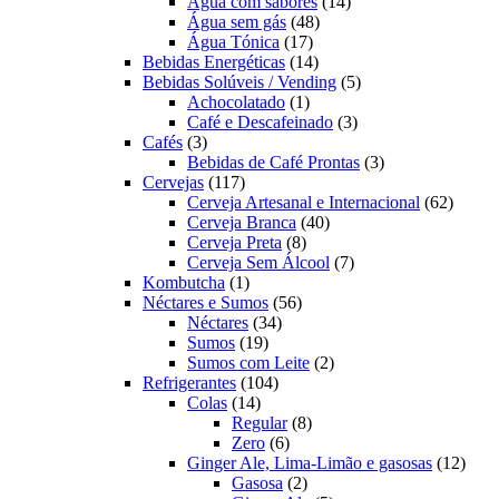
produtos
14
Água com sabores
14
48
produtos
Água sem gás
48
17
produtos
Água Tónica
17
produtos
14
Bebidas Energéticas
14
produtos
5
Bebidas Solúveis / Vending
5
1
produtos
Achocolatado
1
produto
3
Café e Descafeinado
3
3
produtos
Cafés
3
produtos
3
Bebidas de Café Prontas
3
117
produtos
Cervejas
117
produtos
62
Cerveja Artesanal e Internacional
62
40
produt
Cerveja Branca
40
8
produtos
Cerveja Preta
8
produtos
7
Cerveja Sem Álcool
7
1
produtos
Kombutcha
1
produto
56
Néctares e Sumos
56
34
produtos
Néctares
34
19
produtos
Sumos
19
produtos
2
Sumos com Leite
2
104
produtos
Refrigerantes
104
14
produtos
Colas
14
produtos
8
Regular
8
6
produtos
Zero
6
produtos
12
Ginger Ale, Lima-Limão e gasosas
12
2
produ
Gasosa
2