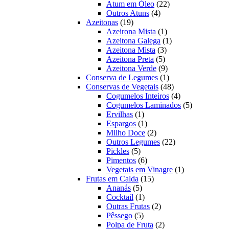
22
produtos
Atum em Óleo
22
4
produtos
Outros Atuns
4
19
produtos
Azeitonas
19
produtos
1
Azeirona Mista
1
produto
1
Azeitona Galega
1
3
produto
Azeitona Mista
3
5
produtos
Azeitona Preta
5
produtos
9
Azeitona Verde
9
produtos
1
Conserva de Legumes
1
produto
48
Conservas de Vegetais
48
produtos
4
Cogumelos Inteiros
4
produtos
5
Cogumelos Laminados
5
1
produtos
Ervilhas
1
produto
1
Espargos
1
produto
2
Milho Doce
2
produtos
22
Outros Legumes
22
5
produtos
Pickles
5
produtos
6
Pimentos
6
produtos
1
Vegetais em Vinagre
1
15
produto
Frutas em Calda
15
5
produtos
Ananás
5
produtos
1
Cocktail
1
produto
2
Outras Frutas
2
5
produtos
Pêssego
5
produtos
2
Polpa de Fruta
2