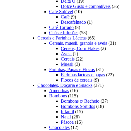
19
produtos
Delta Q
19
produtos
36
Dolce Gusto e compatíveis
36
10
produt
Café Solúvel
10
9
produtos
Café
9
produtos
1
Descafeínado
1
8
produto
Café Torrado
8
produtos
58
Chás e Infusões
58
produtos
65
Cereais e Farinhas Lácteas
65
produtos
31
Cereais, muesli, granola e aveia
31
2
produtos
Cereais, Corn Flakes
2
2
produtos
Aveia
2
produtos
22
Cereais
22
3
produtos
Muesli
3
produtos
31
Farinhas, Papas e Flocos
31
produtos
22
Farinhas lácteas e papas
22
9
produtos
Flocos de cereais
9
produtos
371
Chocolates, Doçaria e Snacks
371
16
produtos
Amendoas
16
produtos
115
Bombons
115
produtos
37
Bombons c/ Recheio
37
18
produtos
Bombons Sortidos
18
15
produtos
Infantil
15
26
produtos
Natal
26
produtos
15
Páscoa
15
12
produtos
Chocolates
12