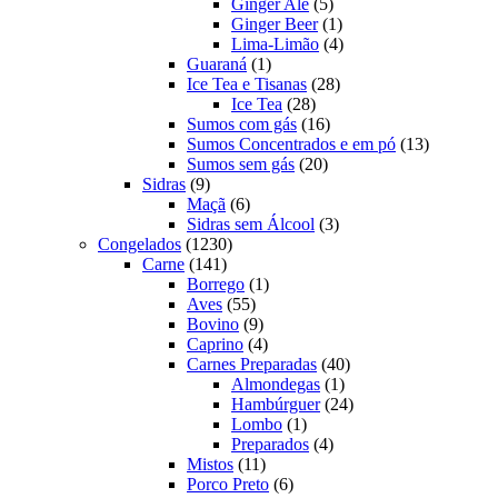
produtos
5
Ginger Ale
5
produtos
1
Ginger Beer
1
produto
4
Lima-Limão
4
1
produtos
Guaraná
1
produto
28
Ice Tea e Tisanas
28
28
produtos
Ice Tea
28
produtos
16
Sumos com gás
16
produtos
13
Sumos Concentrados e em pó
13
20
produtos
Sumos sem gás
20
9
produtos
Sidras
9
produtos
6
Maçã
6
produtos
3
Sidras sem Álcool
3
1230
produtos
Congelados
1230
141
produtos
Carne
141
produtos
1
Borrego
1
55
produto
Aves
55
produtos
9
Bovino
9
produtos
4
Caprino
4
produtos
40
Carnes Preparadas
40
1
produtos
Almondegas
1
produto
24
Hambúrguer
24
1
produtos
Lombo
1
produto
4
Preparados
4
11
produtos
Mistos
11
produtos
6
Porco Preto
6