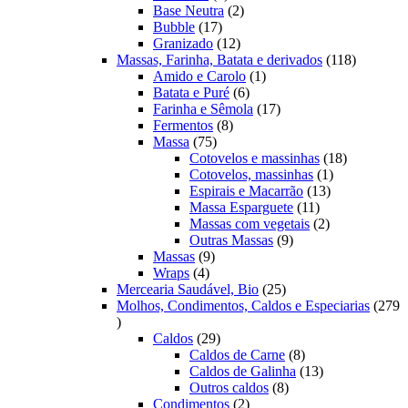
produtos
2
Base Neutra
2
17
produtos
Bubble
17
produtos
12
Granizado
12
produtos
118
Massas, Farinha, Batata e derivados
118
1
produtos
Amido e Carolo
1
6
produto
Batata e Puré
6
produtos
17
Farinha e Sêmola
17
8
produtos
Fermentos
8
75
produtos
Massa
75
produtos
18
Cotovelos e massinhas
18
1
produtos
Cotovelos, massinhas
1
13
produto
Espirais e Macarrão
13
11
produtos
Massa Esparguete
11
produtos
2
Massas com vegetais
2
9
produtos
Outras Massas
9
9
produtos
Massas
9
4
produtos
Wraps
4
produtos
25
Mercearia Saudável, Bio
25
produtos
Molhos, Condimentos, Caldos e Especiarias
279
279
produtos
29
Caldos
29
produtos
8
Caldos de Carne
8
produtos
13
Caldos de Galinha
13
8
produtos
Outros caldos
8
2
produtos
Condimentos
2