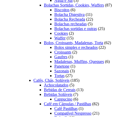
3
produtos
Água e Sal
3
produtos
87
Bolachas Sortidas, Cookies, Waffers
87
6
pro
Biscoitos
6
produtos
11
Bolacha Digestiva
11
produtos
22
Bolacha Recheada
22
5
produtos
Bolachas recheadas
5
produtos
25
Bolachas sortidas e outras
25
2
produto
Cookies
2
15
produtos
Waffer
15
produtos
62
Bolos, Croissants, Madalenas, Torta
62
22
prod
Bolos simples e recheados
22
2
produto
Croissants
2
1
produtos
Gaufres
1
produto
6
Madalenas, Muffins, Queques
6
1
prod
Panetone
1
3
produto
Sazonais
3
27
produtos
Tortas
27
produtos
185
Cafés, Chás, Solúveis
185
5
produtos
Achocolatados
5
produtos
13
Bebidas de Cereais
13
7
produtos
Bebidas Solúveis
7
produtos
6
Cappucino
6
produtos
82
Café em Cápsulas / Pastilhas
82
1
produtos
Café Pastilhas
1
produto
21
Compatível Nespresso
21