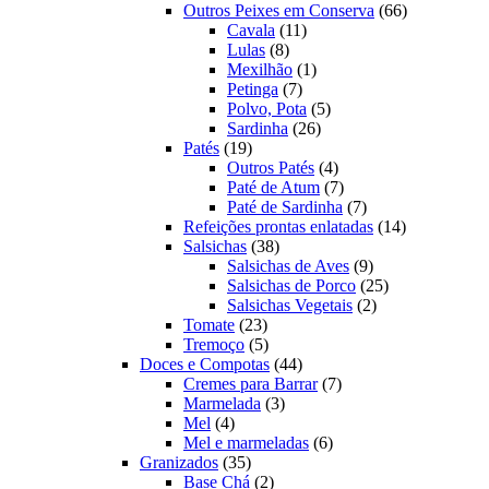
produtos
66
Outros Peixes em Conserva
66
11
produtos
Cavala
11
8
produtos
Lulas
8
produtos
1
Mexilhão
1
7
produto
Petinga
7
produtos
5
Polvo, Pota
5
26
produtos
Sardinha
26
19
produtos
Patés
19
produtos
4
Outros Patés
4
produtos
7
Paté de Atum
7
produtos
7
Paté de Sardinha
7
produtos
14
Refeições prontas enlatadas
14
38
produtos
Salsichas
38
produtos
9
Salsichas de Aves
9
produtos
25
Salsichas de Porco
25
2
produtos
Salsichas Vegetais
2
23
produtos
Tomate
23
produtos
5
Tremoço
5
produtos
44
Doces e Compotas
44
produtos
7
Cremes para Barrar
7
3
produtos
Marmelada
3
4
produtos
Mel
4
produtos
6
Mel e marmeladas
6
35
produtos
Granizados
35
produtos
2
Base Chá
2