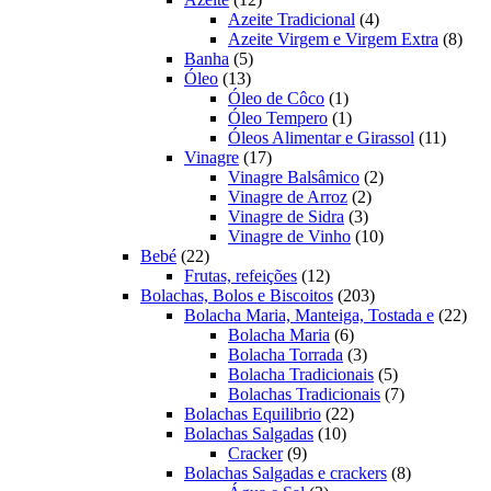
produtos
4
Azeite Tradicional
4
produtos
8
Azeite Virgem e Virgem Extra
8
5
prod
Banha
5
13
produtos
Óleo
13
produtos
1
Óleo de Côco
1
produto
1
Óleo Tempero
1
produto
11
Óleos Alimentar e Girassol
11
17
produt
Vinagre
17
produtos
2
Vinagre Balsâmico
2
2
produtos
Vinagre de Arroz
2
3
produtos
Vinagre de Sidra
3
produtos
10
Vinagre de Vinho
10
22
produtos
Bebé
22
produtos
12
Frutas, refeições
12
produtos
203
Bolachas, Bolos e Biscoitos
203
produtos
22
Bolacha Maria, Manteiga, Tostada e
22
6
prod
Bolacha Maria
6
produtos
3
Bolacha Torrada
3
produtos
5
Bolacha Tradicionais
5
produtos
7
Bolachas Tradicionais
7
22
produtos
Bolachas Equilibrio
22
10
produtos
Bolachas Salgadas
10
9
produtos
Cracker
9
produtos
8
Bolachas Salgadas e crackers
8