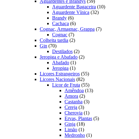
produtos
59
Aguardentes e Brandys
59
produtos
10
Aguardente Bagaceira
10
32
produtos
Aguardente Vínica
32
6
produtos
Brandy
6
produtos
6
Cachaça
6
produtos
7
Cognac, Armagnac, Grappa
7
7
produtos
Cognac
7
produtos
2
Colheita tardia
2
70
produtos
Gin
70
produtos
2
Destilados
2
produtos
2
Jeropiga e Abafado
2
1
produtos
Abafado
1
1
produto
Jeropiga
1
produto
55
Licores Estrangeiros
55
82
produtos
Licores Nacionais
82
produtos
55
Licor de Fruta
55
produtos
13
Amêndoa
13
2
produtos
Amora
2
produtos
3
Castanha
3
3
produtos
Cereja
3
produtos
1
Cherovia
1
produto
5
Ervas, Plantas
5
18
produtos
Ginja
18
1
produtos
Limão
1
produto
1
Medronho
1