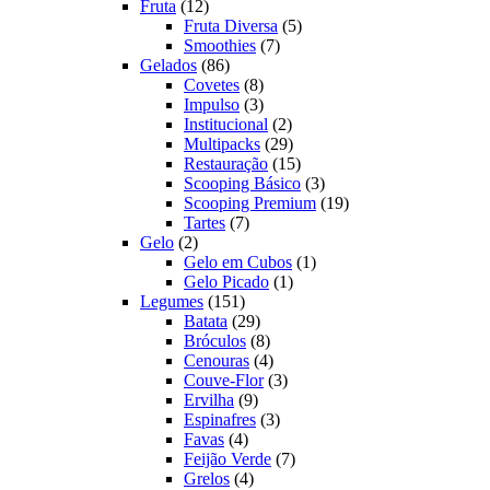
12
produtos
Fruta
12
produtos
5
Fruta Diversa
5
7
produtos
Smoothies
7
86
produtos
Gelados
86
produtos
8
Covetes
8
produtos
3
Impulso
3
produtos
2
Institucional
2
produtos
29
Multipacks
29
produtos
15
Restauração
15
produtos
3
Scooping Básico
3
produtos
19
Scooping Premium
19
7
produtos
Tartes
7
2
produtos
Gelo
2
produtos
1
Gelo em Cubos
1
1
produto
Gelo Picado
1
151
produto
Legumes
151
produtos
29
Batata
29
produtos
8
Bróculos
8
produtos
4
Cenouras
4
produtos
3
Couve-Flor
3
9
produtos
Ervilha
9
produtos
3
Espinafres
3
4
produtos
Favas
4
produtos
7
Feijão Verde
7
4
produtos
Grelos
4