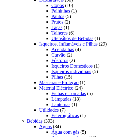
produtos
10
Copos
10
produtos
1
Palhinhas
1
5
produto
Palitos
5
2
produtos
Pratos
2
1
produtos
Taças
1
produto
6
Talheres
6
produtos
1
Utensílios de Bebidas
1
produto
29
Isqueiros, Inflamáveis e Pilhas
29
4
produtos
Acendalhas
4
2
produtos
Carvão
2
produtos
2
Fósforos
2
produtos
1
Isqueiros Domésticos
1
5
produto
Isqueiros individuais
5
15
produtos
Pilhas
15
produtos
1
Máscaras e Proteção
1
24
produto
Material Eléctrico
24
produtos
5
Fichas e Tomadas
5
18
produtos
Lâmpadas
18
1
produtos
Lanternas
1
7
produto
Utilidades
7
produtos
1
Esferográficas
1
393
produto
Bebidas
393
produtos
84
Águas
84
produtos
5
Água com gás
5