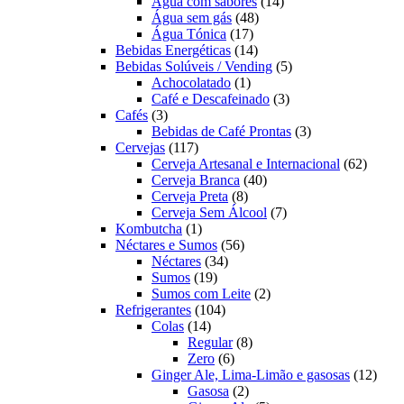
produtos
14
Água com sabores
14
48
produtos
Água sem gás
48
17
produtos
Água Tónica
17
produtos
14
Bebidas Energéticas
14
produtos
5
Bebidas Solúveis / Vending
5
1
produtos
Achocolatado
1
produto
3
Café e Descafeinado
3
3
produtos
Cafés
3
produtos
3
Bebidas de Café Prontas
3
117
produtos
Cervejas
117
produtos
62
Cerveja Artesanal e Internacional
62
40
produt
Cerveja Branca
40
8
produtos
Cerveja Preta
8
produtos
7
Cerveja Sem Álcool
7
1
produtos
Kombutcha
1
produto
56
Néctares e Sumos
56
34
produtos
Néctares
34
19
produtos
Sumos
19
produtos
2
Sumos com Leite
2
104
produtos
Refrigerantes
104
14
produtos
Colas
14
produtos
8
Regular
8
6
produtos
Zero
6
produtos
12
Ginger Ale, Lima-Limão e gasosas
12
2
produ
Gasosa
2