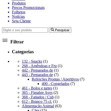
Produtos
Preços Promocionais
Folhetos
Notícias
Seja Cliente
Pesquisar
Filtrar
Categorias
1
132 - Snacks
1
produto
1
268 - Amêndoas e Fru
1
1
produto
442 - Preparados de
1
produto
7
443 - Preparados de
7
produtos
7
Refeições Prontas / Aperitivos
7
7
produtos
400 - Congelados
7
1
produtos
461 - Bolos e tartes
1
produto
2
365 - Fimabre Aves
2
produtos
1
368 - Fatiados / Cub
1
1
produto
612 - Branco 75 cl.
1
produto
63
Alimentação Animal
63
15
produtos
Cães
15