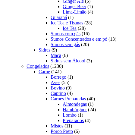
produtos
5
Ginger Ale
5
produtos
1
Ginger Beer
1
produto
4
Lima-Limão
4
1
produtos
Guaraná
1
produto
28
Ice Tea e Tisanas
28
28
produtos
Ice Tea
28
produtos
16
Sumos com gás
16
produtos
13
Sumos Concentrados e em pó
13
20
produtos
Sumos sem gás
20
9
produtos
Sidras
9
produtos
6
Maçã
6
produtos
3
Sidras sem Álcool
3
1230
produtos
Congelados
1230
141
produtos
Carne
141
produtos
1
Borrego
1
55
produto
Aves
55
produtos
9
Bovino
9
produtos
4
Caprino
4
produtos
40
Carnes Preparadas
40
1
produtos
Almondegas
1
produto
24
Hambúrguer
24
1
produtos
Lombo
1
produto
4
Preparados
4
11
produtos
Mistos
11
produtos
6
Porco Preto
6