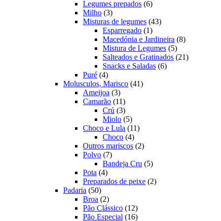
produtos
6
Legumes prepados
6
3
produtos
Milho
3
produtos
43
Misturas de legumes
43
1
produtos
Esparregado
1
produto
8
Macedónia e Jardineira
8
5
produtos
Mistura de Legumes
5
produtos
21
Salteados e Gratinados
21
6
produtos
Snacks e Saladas
6
4
produtos
Puré
4
produtos
41
Molusculos, Marisco
41
3
produtos
Ameijoa
3
produtos
11
Camarão
11
produtos
3
Crú
3
produtos
5
Miolo
5
produtos
11
Choco e Lula
11
4
produtos
Choco
4
produtos
2
Outros mariscos
2
7
produtos
Polvo
7
produtos
5
Bandeja Cru
5
4
produtos
Pota
4
produtos
2
Preparados de peixe
2
50
produtos
Padaria
50
produtos
2
Broa
2
produtos
12
Pão Clássico
12
produtos
16
Pão Especial
16