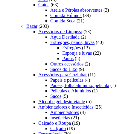
produtos
63
Gatos
63
produtos
3
Areia e Pérolas absorventes
3
39
produtos
Comida Húmida
39
21
produtos
Comida Seca
21
203
produtos
Bazar
203
produtos
53
Acessórios de Limpeza
53
2
produtos
Água Destilada
2
produtos
40
Esfregões, panos, luvas
40
13
produtos
Esfregões
13
produtos
22
Esponja e luvas
22
5
produtos
Panos
5
produtos
2
Outros acessórios
2
9
produtos
Sacos do Lixo
9
produtos
11
Acessórios para Cozinhar
11
4
produtos
Papeis e películas
4
produtos
1
Papéis, folha aluminio, pelicula
1
1
produto
Películas e Alumínios
1
5
produto
Sacos
5
produtos
5
Alcool e gel desinfetante
5
produtos
25
Ambientadores e Insecticidas
25
4
produtos
Ambientadores
4
21
produtos
Inseticidas
21
produtos
19
Calçado e Roupa
19
19
produtos
Calçado
19
30
produtos
Descartáveis
30