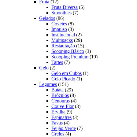
12
produtos
Fruta
12
produtos
5
Fruta Diversa
5
7
produtos
Smoothies
7
86
produtos
Gelados
86
produtos
8
Covetes
8
produtos
3
Impulso
3
produtos
2
Institucional
2
produtos
29
Multipacks
29
produtos
15
Restauração
15
produtos
3
Scooping Básico
3
produtos
19
Scooping Premium
19
7
produtos
Tartes
7
2
produtos
Gelo
2
produtos
1
Gelo em Cubos
1
1
produto
Gelo Picado
1
151
produto
Legumes
151
produtos
29
Batata
29
produtos
8
Bróculos
8
produtos
4
Cenouras
4
produtos
3
Couve-Flor
3
9
produtos
Ervilha
9
produtos
3
Espinafres
3
4
produtos
Favas
4
produtos
7
Feijão Verde
7
4
produtos
Grelos
4