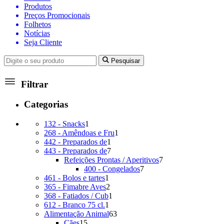
Produtos
Preços Promocionais
Folhetos
Notícias
Seja Cliente
Pesquisar
Filtrar
Categorias
1
132 - Snacks
1
produto
1
268 - Amêndoas e Fru
1
1
produto
442 - Preparados de
1
produto
7
443 - Preparados de
7
produtos
7
Refeições Prontas / Aperitivos
7
7
produtos
400 - Congelados
7
1
produtos
461 - Bolos e tartes
1
produto
2
365 - Fimabre Aves
2
produtos
1
368 - Fatiados / Cub
1
1
produto
612 - Branco 75 cl.
1
produto
63
Alimentação Animal
63
15
produtos
Cães
15