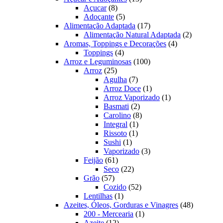
8
produtos
Açucar
8
produtos
5
Adoçante
5
produtos
17
Alimentação Adaptada
17
produtos
2
Alimentação Natural Adaptada
2
4
produtos
Aromas, Toppings e Decorações
4
4
produtos
Toppings
4
produtos
100
Arroz e Leguminosas
100
25
produtos
Arroz
25
produtos
7
Agulha
7
produtos
1
Arroz Doce
1
produto
1
Arroz Vaporizado
1
2
produto
Basmati
2
produtos
8
Carolino
8
1
produtos
Integral
1
1
produto
Rissoto
1
1
produto
Sushi
1
produto
3
Vaporizado
3
61
produtos
Feijão
61
produtos
22
Seco
22
57
produtos
Grão
57
produtos
52
Cozido
52
1
produtos
Lentilhas
1
produto
48
Azeites, Óleos, Gorduras e Vinagres
48
1
produtos
200 - Mercearia
1
12
produto
Azeite
12