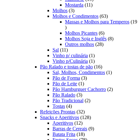
11
produtos
Mostarda
11
3
produtos
Molhos
3
produtos
63
Molhos e Condimentos
63
produtos
Massas e Molhos para Temperos
19
19
produtos
6
Molhos Picantes
6
produtos
8
Molhos Soja e Inglês
8
28
produtos
Outros molhos
28
11
produtos
Sal
11
produtos
1
Vinho p/ culinária
1
produto
1
Vinho p/Culinária
1
produto
16
Pão Ralado e tostas de pão
16
produtos
1
Sal, Molhos, Condimentos
1
3
produto
Pão de Forma
3
1
produtos
Pão de Leite
1
produto
2
Pão Hamburguer Cachorro
2
3
produtos
Pão Ralado
3
produtos
2
Pão Tradicional
2
4
produtos
Tostas
4
produtos
32
Refeições Prontas
32
produtos
128
Snacks e Aperitivos
128
12
produtos
Aperitivos
12
produtos
9
Barras de Cereais
9
18
produtos
Batata Frita
18
produtos
78
Frutos Secos
78