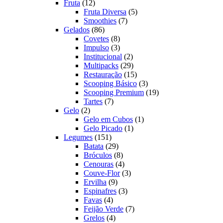
12
produtos
Fruta
12
produtos
5
Fruta Diversa
5
7
produtos
Smoothies
7
86
produtos
Gelados
86
produtos
8
Covetes
8
produtos
3
Impulso
3
produtos
2
Institucional
2
produtos
29
Multipacks
29
produtos
15
Restauração
15
produtos
3
Scooping Básico
3
produtos
19
Scooping Premium
19
7
produtos
Tartes
7
2
produtos
Gelo
2
produtos
1
Gelo em Cubos
1
1
produto
Gelo Picado
1
151
produto
Legumes
151
produtos
29
Batata
29
produtos
8
Bróculos
8
produtos
4
Cenouras
4
produtos
3
Couve-Flor
3
9
produtos
Ervilha
9
produtos
3
Espinafres
3
4
produtos
Favas
4
produtos
7
Feijão Verde
7
4
produtos
Grelos
4