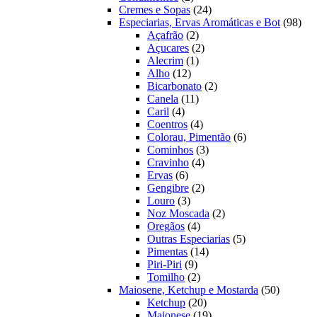
produtos
24
Cremes e Sopas
24
produtos
98
Especiarias, Ervas Aromáticas e Bot
98
2
prod
Açafrão
2
produtos
2
Açucares
2
1
produtos
Alecrim
1
12
produto
Alho
12
produtos
2
Bicarbonato
2
11
produtos
Canela
11
4
produtos
Caril
4
produtos
4
Coentros
4
produtos
6
Colorau, Pimentão
6
3
produtos
Cominhos
3
4
produtos
Cravinho
4
6
produtos
Ervas
6
produtos
2
Gengibre
2
3
produtos
Louro
3
produtos
2
Noz Moscada
2
4
produtos
Oregãos
4
produtos
5
Outras Especiarias
5
14
produtos
Pimentas
14
9
produtos
Piri-Piri
9
produtos
2
Tomilho
2
produtos
50
Maiosene, Ketchup e Mostarda
50
20
produtos
Ketchup
20
produtos
19
Maionese
19