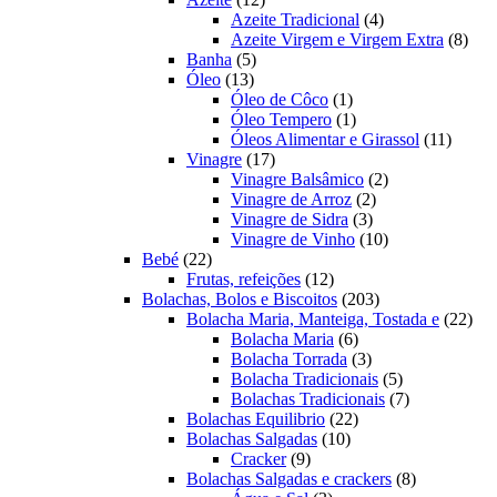
produtos
4
Azeite Tradicional
4
produtos
8
Azeite Virgem e Virgem Extra
8
5
prod
Banha
5
13
produtos
Óleo
13
produtos
1
Óleo de Côco
1
produto
1
Óleo Tempero
1
produto
11
Óleos Alimentar e Girassol
11
17
produt
Vinagre
17
produtos
2
Vinagre Balsâmico
2
2
produtos
Vinagre de Arroz
2
3
produtos
Vinagre de Sidra
3
produtos
10
Vinagre de Vinho
10
22
produtos
Bebé
22
produtos
12
Frutas, refeições
12
produtos
203
Bolachas, Bolos e Biscoitos
203
produtos
22
Bolacha Maria, Manteiga, Tostada e
22
6
prod
Bolacha Maria
6
produtos
3
Bolacha Torrada
3
produtos
5
Bolacha Tradicionais
5
produtos
7
Bolachas Tradicionais
7
22
produtos
Bolachas Equilibrio
22
10
produtos
Bolachas Salgadas
10
9
produtos
Cracker
9
produtos
8
Bolachas Salgadas e crackers
8