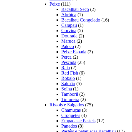
111
produtos
Peixe
111
produtos
2
Bacalhau Seco
2
1
produtos
Abrótea
1
produto
16
Bacalhau Congelado
16
1
produtos
Carapau
1
5
produto
Corvina
5
produtos
2
Dourada
2
2
produtos
Maruca
2
2
produtos
Paloco
2
produtos
2
Peixe Espada
2
2
produtos
Perca
2
produtos
25
Pescada
25
2
produtos
Raia
2
produtos
6
Red Fish
6
1
produtos
Robalo
1
produto
5
Salmão
5
1
produtos
Solha
1
produto
2
Tamboril
2
produtos
2
Tintureira
2
produtos
75
Rissois e Salgados
75
3
produtos
Chamuças
3
3
produtos
Croquetes
3
produtos
12
Empadas e Pasteis
12
8
produtos
Panados
8
produtos
17
Pastéis e pataniscas Bacalhau
17