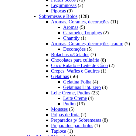
2
produtos
Leguminosas
2
9
produtos
Pipocas
9
produtos
128
Sobremesas e Bolos
128
produtos
11
Aromas, Corantes, decorações
11
5
produtos
Aromas
5
produtos
2
Caramelo, Toppings
2
1
produtos
Chantily
1
produto
5
Aromas, Corantes, decorações, caram
5
5
pro
Decorações
5
produtos
7
Bolachas p/Gelados
7
produtos
8
Chocolates para culinária
8
produtos
2
Coco Ralado e Leite de Côco
2
1
produtos
Crepes, Wafles e Gaufres
1
56
produto
Gelatinas
56
produtos
4
Gelatina Folha
4
produtos
3
Gelatinas Liht, zero
3
23
produtos
Leite Creme, Pudins
23
4
produtos
Leite Creme
4
19
produtos
Pudim
19
5
produtos
Mousses
5
produtos
2
Polpas de fruta
2
produtos
8
Preparados p/ Sobremesas
8
1
produtos
Preparados para bolos
1
1
produto
Tapioca
1