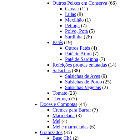
produtos
66
Outros Peixes em Conserva
66
11
produtos
Cavala
11
8
produtos
Lulas
8
produtos
1
Mexilhão
1
7
produto
Petinga
7
produtos
5
Polvo, Pota
5
26
produtos
Sardinha
26
19
produtos
Patés
19
produtos
4
Outros Patés
4
produtos
7
Paté de Atum
7
produtos
7
Paté de Sardinha
7
produtos
14
Refeições prontas enlatadas
14
38
produtos
Salsichas
38
produtos
9
Salsichas de Aves
9
produtos
25
Salsichas de Porco
25
2
produtos
Salsichas Vegetais
2
23
produtos
Tomate
23
produtos
5
Tremoço
5
produtos
44
Doces e Compotas
44
produtos
7
Cremes para Barrar
7
3
produtos
Marmelada
3
4
produtos
Mel
4
produtos
6
Mel e marmeladas
6
35
produtos
Granizados
35
produtos
2
Base Chá
2