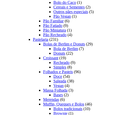
produtos
1
Bolo do Caco
1
produto
2
Cereais e Sementes
2
produtos
5
Outros pães especiais
5
1
produtos
Pão Vegan
1
6
produto
Pão Familiar
6
9
produtos
Pão Fatiado
9
produtos
1
Pão Miniatura
1
produto
4
Pão Recheado
4
231
produtos
Pastelaria
231
produtos
29
Bolas de Berlim e Donuts
29
7
produtos
Bola de Berlim
7
22
produtos
Donuts
22
19
produtos
Croissant
19
produtos
9
Recheado
9
8
produtos
Simples
8
produtos
96
Folhados e Pasteis
96
54
produtos
Doce
54
produtos
38
Salgada
38
4
produtos
Vegan
4
produtos
3
Massa Folhada
3
2
produtos
Bases
2
6
produtos
Merendas
6
produtos
46
Muffin, Queques e Bolos
46
10
produtos
Bolos tradicionais
10
1
produtos
Brownie
1