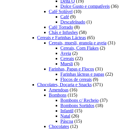
19
produtos
Delta Q
19
produtos
36
Dolce Gusto e compatíveis
36
10
produt
Café Solúvel
10
9
produtos
Café
9
produtos
1
Descafeínado
1
8
produto
Café Torrado
8
produtos
58
Chás e Infusões
58
produtos
65
Cereais e Farinhas Lácteas
65
produtos
31
Cereais, muesli, granola e aveia
31
2
produtos
Cereais, Corn Flakes
2
2
produtos
Aveia
2
produtos
22
Cereais
22
3
produtos
Muesli
3
produtos
31
Farinhas, Papas e Flocos
31
produtos
22
Farinhas lácteas e papas
22
9
produtos
Flocos de cereais
9
produtos
371
Chocolates, Doçaria e Snacks
371
16
produtos
Amendoas
16
produtos
115
Bombons
115
produtos
37
Bombons c/ Recheio
37
18
produtos
Bombons Sortidos
18
15
produtos
Infantil
15
26
produtos
Natal
26
produtos
15
Páscoa
15
12
produtos
Chocolates
12