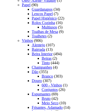
produto
1
Oleo*Azeite*Vinagre
1
90
produto
Papel
90
produtos
34
Guardanapos
34
7
produtos
Lenços Papel
7
produtos
22
Papel Higiénico
22
16
produtos
Rolos Cozinha
16
produtos
5
Multiusos
5
produtos
9
Toalhas de Mesa
9
2
produtos
Toalhetes
2
906
produtos
Vinhos
906
produtos
107
Alentejo
107
13
produtos
Bairrada
13
produtos
494
Beira Interior
494
2
produtos
Beiras
2
produtos
444
Tinto
444
4
produtos
Champanhes
4
355
produtos
Dão
355
produtos
303
Branco
303
307
produtos
Douro
307
produtos
1
600 - Vinhos
1
26
produto
Conjuntos
26
69
produtos
Espumantes
69
produtos
42
Bruto
42
produtos
10
Meio Seco
10
produtos
14
Frisantes, Adamado
14