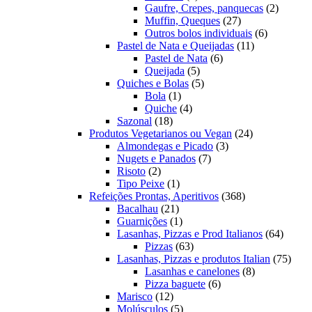
produto
2
Gaufre, Crepes, panquecas
2
27
produto
Muffin, Queques
27
produtos
6
Outros bolos individuais
6
11
produtos
Pastel de Nata e Queijadas
11
6
produtos
Pastel de Nata
6
5
produtos
Queijada
5
produtos
5
Quiches e Bolas
5
1
produtos
Bola
1
produto
4
Quiche
4
18
produtos
Sazonal
18
produtos
24
Produtos Vegetarianos ou Vegan
24
3
produtos
Almondegas e Picado
3
7
produtos
Nugets e Panados
7
2
produtos
Risoto
2
produtos
1
Tipo Peixe
1
produto
368
Refeições Prontas, Aperitivos
368
21
produtos
Bacalhau
21
produtos
1
Guarnições
1
produto
64
Lasanhas, Pizzas e Prod Italianos
64
63
produt
Pizzas
63
produtos
75
Lasanhas, Pizzas e produtos Italian
75
8
produ
Lasanhas e canelones
8
6
produtos
Pizza baguete
6
12
produtos
Marisco
12
produtos
5
Molúsculos
5