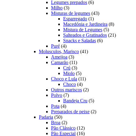
produtos
6
Legumes prepados
6
3
produtos
Milho
3
produtos
43
Misturas de legumes
43
1
produtos
Esparregado
1
produto
8
Macedónia e Jardineira
8
5
produtos
Mistura de Legumes
5
produtos
21
Salteados e Gratinados
21
6
produtos
Snacks e Saladas
6
4
produtos
Puré
4
produtos
41
Molusculos, Marisco
41
3
produtos
Ameijoa
3
produtos
11
Camarão
11
produtos
3
Crú
3
produtos
5
Miolo
5
produtos
11
Choco e Lula
11
4
produtos
Choco
4
produtos
2
Outros mariscos
2
7
produtos
Polvo
7
produtos
5
Bandeja Cru
5
4
produtos
Pota
4
produtos
2
Preparados de peixe
2
50
produtos
Padaria
50
produtos
2
Broa
2
produtos
12
Pão Clássico
12
produtos
16
Pão Especial
16