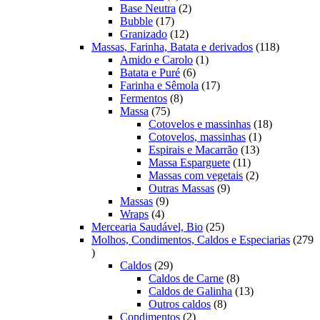
produtos
2
Base Neutra
2
17
produtos
Bubble
17
produtos
12
Granizado
12
produtos
118
Massas, Farinha, Batata e derivados
118
1
produtos
Amido e Carolo
1
6
produto
Batata e Puré
6
produtos
17
Farinha e Sêmola
17
8
produtos
Fermentos
8
75
produtos
Massa
75
produtos
18
Cotovelos e massinhas
18
1
produtos
Cotovelos, massinhas
1
13
produto
Espirais e Macarrão
13
11
produtos
Massa Esparguete
11
produtos
2
Massas com vegetais
2
9
produtos
Outras Massas
9
9
produtos
Massas
9
4
produtos
Wraps
4
produtos
25
Mercearia Saudável, Bio
25
produtos
Molhos, Condimentos, Caldos e Especiarias
279
279
produtos
29
Caldos
29
produtos
8
Caldos de Carne
8
produtos
13
Caldos de Galinha
13
8
produtos
Outros caldos
8
2
produtos
Condimentos
2