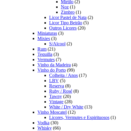
2
produto
Mirtilo
2
1
produtos
Noz
1
produto
1
Zimbro
1
produto
2
Licor Pastel de Nata
2
5
produtos
Licor Tipo Beirão
5
20
produtos
Outros Licores
20
3
produtos
Miniaturas
3
3
produtos
Mixies
3
produtos
2
S/Alcool
2
21
produtos
Rum
21
produtos
3
Tequilla
3
produtos
7
Vermutes
7
produtos
4
Vinho da Madeira
4
99
produtos
Vinho do Porto
99
produtos
17
Colheita / Anos
17
5
produtos
LBV
5
produtos
8
Reserva
8
produtos
8
Ruby / Rosé
8
20
produtos
Tawny
20
produtos
28
Vintage
28
produtos
13
White / Dry White
13
12
produtos
Vinho Moscatel
12
produtos
1
Licores, Vermutes e Espirituosos
1
30
produto
Vodka
30
produtos
66
Whisky
66