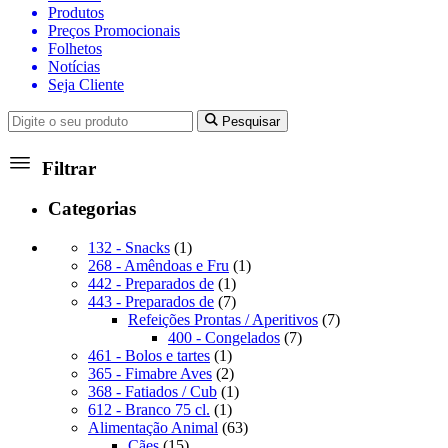
Produtos
Preços Promocionais
Folhetos
Notícias
Seja Cliente
Pesquisar
Filtrar
Categorias
1
132 - Snacks
1
produto
1
268 - Amêndoas e Fru
1
1
produto
442 - Preparados de
1
produto
7
443 - Preparados de
7
produtos
7
Refeições Prontas / Aperitivos
7
7
produtos
400 - Congelados
7
1
produtos
461 - Bolos e tartes
1
produto
2
365 - Fimabre Aves
2
produtos
1
368 - Fatiados / Cub
1
1
produto
612 - Branco 75 cl.
1
produto
63
Alimentação Animal
63
15
produtos
Cães
15