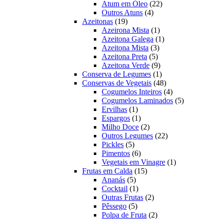
22
produtos
Atum em Óleo
22
4
produtos
Outros Atuns
4
19
produtos
Azeitonas
19
produtos
1
Azeirona Mista
1
produto
1
Azeitona Galega
1
3
produto
Azeitona Mista
3
5
produtos
Azeitona Preta
5
produtos
9
Azeitona Verde
9
produtos
1
Conserva de Legumes
1
produto
48
Conservas de Vegetais
48
produtos
4
Cogumelos Inteiros
4
produtos
5
Cogumelos Laminados
5
1
produtos
Ervilhas
1
produto
1
Espargos
1
produto
2
Milho Doce
2
produtos
22
Outros Legumes
22
5
produtos
Pickles
5
produtos
6
Pimentos
6
produtos
1
Vegetais em Vinagre
1
15
produto
Frutas em Calda
15
5
produtos
Ananás
5
produtos
1
Cocktail
1
produto
2
Outras Frutas
2
5
produtos
Pêssego
5
produtos
2
Polpa de Fruta
2