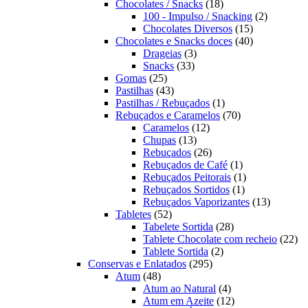
produtos
18
Chocolates / Snacks
18
produtos
2
100 - Impulso / Snacking
2
15
produtos
Chocolates Diversos
15
produtos
40
Chocolates e Snacks doces
40
3
produtos
Drageias
3
33
produtos
Snacks
33
25
produtos
Gomas
25
produtos
43
Pastilhas
43
produtos
1
Pastilhas / Rebuçados
1
produto
70
Rebuçados e Caramelos
70
12
produtos
Caramelos
12
13
produtos
Chupas
13
produtos
26
Rebuçados
26
produtos
1
Rebuçados de Café
1
produto
1
Rebuçados Peitorais
1
1
produto
Rebuçados Sortidos
1
produto
13
Rebuçados Vaporizantes
13
52
produtos
Tabletes
52
produtos
28
Tabelete Sortida
28
produtos
22
Tablete Chocolate com recheio
22
2
pro
Tablete Sortida
2
295
produtos
Conservas e Enlatados
295
48
produtos
Atum
48
produtos
4
Atum ao Natural
4
produtos
12
Atum em Azeite
12