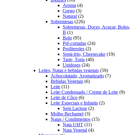
produtos
4
Aroma
4
3
produtos
Grego
3
produtos
2
Natural
2
produtos
226
Sobremesas
226
produtos
Sobremesas, Doces, Açucar, Bolos,
1
B
1
produto
95
Bolo
95
produtos
24
Pré-cortadas
24
2
produtos
Profiteroles
2
produtos
19
Semi-frio, Cheesecake
19
40
produtos
Tarte, Torta
40
24
produtos
Unidoses
24
produtos
59
Leites, Natas e bebidas vegetais
59
produtos
7
Achocolatado, Aromatizado
7
6
produtos
Bebidas Vegetais
6
11
produtos
Leite
11
produtos
9
Leite Condensado / Creme de Leite
9
6
produ
Leite de Côco
6
produtos
2
Leite Especiais e Infantis
2
2
produtos
Sem Lactose
2
3
produtos
Molho Bechamel
3
produtos
15
Natas / Condimentos
15
11
produtos
Nata UHT
11
produtos
4
Nata Vegetal
4