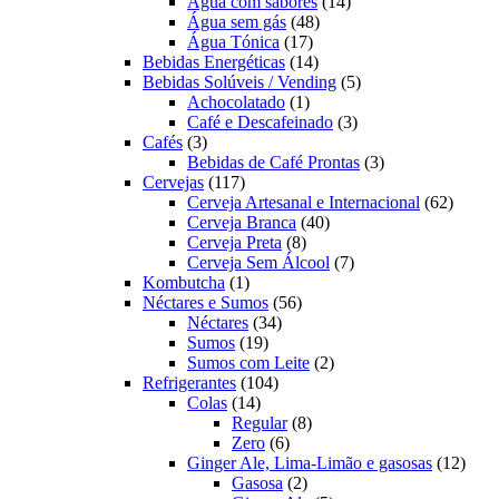
produtos
14
Água com sabores
14
48
produtos
Água sem gás
48
17
produtos
Água Tónica
17
produtos
14
Bebidas Energéticas
14
produtos
5
Bebidas Solúveis / Vending
5
1
produtos
Achocolatado
1
produto
3
Café e Descafeinado
3
3
produtos
Cafés
3
produtos
3
Bebidas de Café Prontas
3
117
produtos
Cervejas
117
produtos
62
Cerveja Artesanal e Internacional
62
40
produt
Cerveja Branca
40
8
produtos
Cerveja Preta
8
produtos
7
Cerveja Sem Álcool
7
1
produtos
Kombutcha
1
produto
56
Néctares e Sumos
56
34
produtos
Néctares
34
19
produtos
Sumos
19
produtos
2
Sumos com Leite
2
104
produtos
Refrigerantes
104
14
produtos
Colas
14
produtos
8
Regular
8
6
produtos
Zero
6
produtos
12
Ginger Ale, Lima-Limão e gasosas
12
2
produ
Gasosa
2