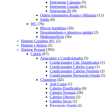
produtos
5
Detergente Cápsulas
5
produtos
61
Detergente Líquido
61
9
produtos
Detergente Pó
9
produtos
12
Outros tratamentos Roupa e Máquina
12
6
pr
Sabão
6
76
produtos
WC
76
produtos
20
Blocos Sanitários
20
produtos
2
Desentupidores e abrasivos sanitári
2
50
produt
Multisuperficies
50
2
produtos
Higiene Cozinhas WC
2
2
produtos
Higiene e Beleza
2
produtos
395
Higiene Pessoal
395
67
produtos
Cabelo
67
produtos
5
Amaciador e Condicionador
5
produtos
1
Condicionador Cab. Danificados
1
1
pr
Condicionador Cabelos Lisos
1
produ
2
Condicionador Cabelos Normais
2
pr
1
Condicionador Prevenção Queda
1
42
pr
Champoos
42
produtos
1
Anti Caspa
1
produto
6
Cabelos Danificados
6
28
produtos
Cabelos Normais
28
2
produtos
Cabelos Oleosos
2
2
produtos
Cabelos Secos
2
produtos
2
Prevenção Queda
2