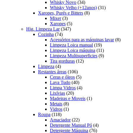
produtos
34
Whisky Novo
34
produtos
31
Whisky Velho (+12anos)
31
8
produtos
Xaropes, Purés e Bitters
8
3
produtos
Mixer
3
produtos
5
Xaropes
5
347
produtos
Hig. Limpeza Lar
347
74
produtos
Cozinha
74
produtos
8
Acessórios para as máquinas lavar
8
19
produt
Limpeza Loiça manual
19
produtos
11
Limpeza Loiça máquina
11
produtos
9
Limpeza Multisuperficies
9
12
produtos
Tira gorduras
12
4
produtos
Limpeza
4
produtos
106
Restantes áreas
106
produtos
5
Ceras e óleos
5
40
produtos
Lava Tudo
40
produtos
4
Limpa Vidros
4
20
produtos
Lixívias
20
produtos
1
Madeiras e Moveis
1
8
produto
Metais
8
produtos
1
Vidros
1
118
produto
Roupa
118
produtos
22
Amaciador
22
produtos
4
Detergente Manual Pó
4
76
produtos
Detergente Máquina
76