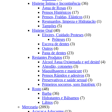
produtos
36
Higiene Íntima e Incontinência
36
1
produtos
Água de Rosas
1
produto
17
Pensos Higiénicos
17
produtos
11
Pensos, Fraldas, Elásticos
11
produtos
1
Resguardos, limpeza e Hidratação
1
5
produto
Tampões
5
40
produtos
Higiene Oral
40
produtos
10
Elixires, Cuidado Proteses
10
1
produtos
Próteses
1
produto
3
Escova de dentes
3
4
produtos
Outros
4
produtos
23
Pasta de dentes
23
15
produtos
Restantes Produtos
15
produtos
4
Alcool Água Oxigenada e gel desinf
4
3
prod
Algodão, cotonetes
3
produtos
1
Maquilhagem e manicure
1
produto
3
Pensos Rápidos e adesivos
3
produtos
3
Preservativos e saúde sexual
3
produtos
1
Primeiros socorros, soro fisiológic
1
48
produto
Rosto
48
produtos
36
Barba
36
produtos
7
Hidratantes e Bálsamos
7
5
produtos
Lábios
5
2093
produtos
Mercearia
2093
produtos
13
Açucar e Adoçantes
13