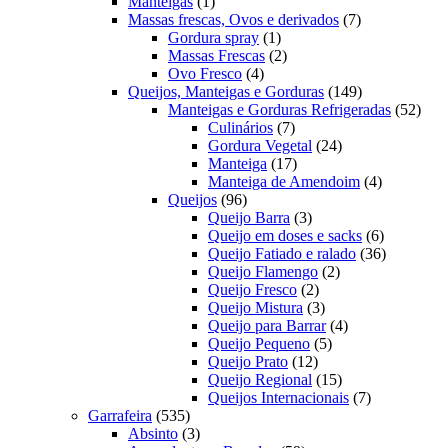
1
produtos
Manteigas
1
produto
7
Massas frescas, Ovos e derivados
7
1
produtos
Gordura spray
1
produto
2
Massas Frescas
2
4
produtos
Ovo Fresco
4
produtos
149
Queijos, Manteigas e Gorduras
149
produtos
52
Manteigas e Gorduras Refrigeradas
52
7
prod
Culinários
7
produtos
24
Gordura Vegetal
24
17
produtos
Manteiga
17
produtos
4
Manteiga de Amendoim
4
96
produtos
Queijos
96
produtos
3
Queijo Barra
3
produtos
6
Queijo em doses e sacks
6
produtos
36
Queijo Fatiado e ralado
36
2
produtos
Queijo Flamengo
2
2
produtos
Queijo Fresco
2
produtos
3
Queijo Mistura
3
produtos
4
Queijo para Barrar
4
5
produtos
Queijo Pequeno
5
12
produtos
Queijo Prato
12
produtos
15
Queijo Regional
15
produtos
7
Queijos Internacionais
7
535
produtos
Garrafeira
535
produtos
3
Absinto
3