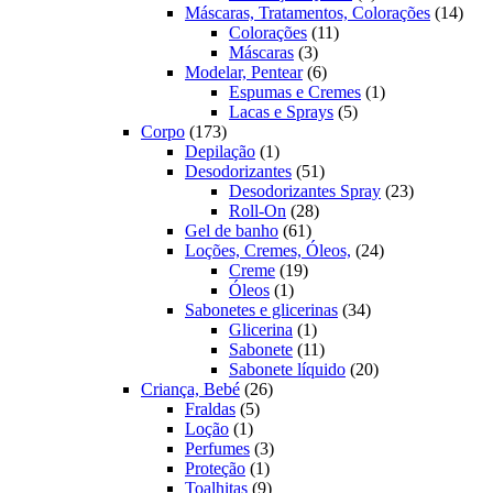
produtos
14
Máscaras, Tratamentos, Colorações
14
11
prod
Colorações
11
3
produtos
Máscaras
3
produtos
6
Modelar, Pentear
6
produtos
1
Espumas e Cremes
1
5
produto
Lacas e Sprays
5
173
produtos
Corpo
173
produtos
1
Depilação
1
produto
51
Desodorizantes
51
produtos
23
Desodorizantes Spray
23
28
produtos
Roll-On
28
61
produtos
Gel de banho
61
produtos
24
Loções, Cremes, Óleos,
24
19
produtos
Creme
19
1
produtos
Óleos
1
produto
34
Sabonetes e glicerinas
34
1
produtos
Glicerina
1
produto
11
Sabonete
11
produtos
20
Sabonete líquido
20
26
produtos
Criança, Bebé
26
5
produtos
Fraldas
5
1
produtos
Loção
1
produto
3
Perfumes
3
1
produtos
Proteção
1
produto
9
Toalhitas
9