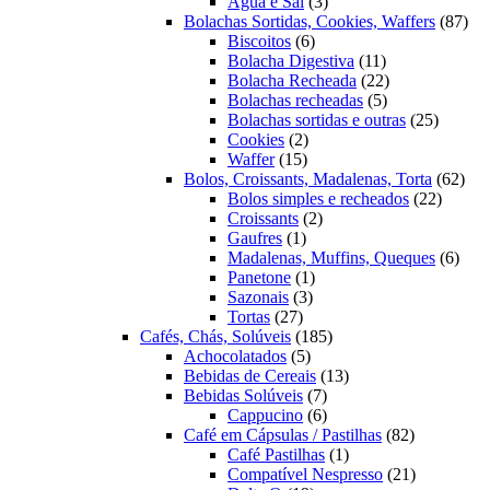
3
produtos
Água e Sal
3
produtos
87
Bolachas Sortidas, Cookies, Waffers
87
6
pro
Biscoitos
6
produtos
11
Bolacha Digestiva
11
produtos
22
Bolacha Recheada
22
5
produtos
Bolachas recheadas
5
produtos
25
Bolachas sortidas e outras
25
2
produto
Cookies
2
15
produtos
Waffer
15
produtos
62
Bolos, Croissants, Madalenas, Torta
62
22
prod
Bolos simples e recheados
22
2
produto
Croissants
2
1
produtos
Gaufres
1
produto
6
Madalenas, Muffins, Queques
6
1
prod
Panetone
1
3
produto
Sazonais
3
27
produtos
Tortas
27
produtos
185
Cafés, Chás, Solúveis
185
5
produtos
Achocolatados
5
produtos
13
Bebidas de Cereais
13
7
produtos
Bebidas Solúveis
7
produtos
6
Cappucino
6
produtos
82
Café em Cápsulas / Pastilhas
82
1
produtos
Café Pastilhas
1
produto
21
Compatível Nespresso
21