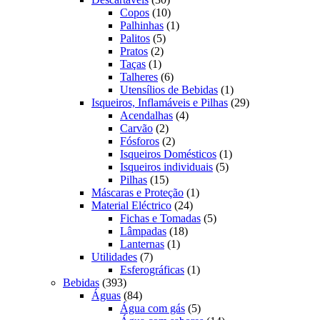
produtos
10
Copos
10
produtos
1
Palhinhas
1
5
produto
Palitos
5
2
produtos
Pratos
2
1
produtos
Taças
1
produto
6
Talheres
6
produtos
1
Utensílios de Bebidas
1
produto
29
Isqueiros, Inflamáveis e Pilhas
29
4
produtos
Acendalhas
4
2
produtos
Carvão
2
produtos
2
Fósforos
2
produtos
1
Isqueiros Domésticos
1
5
produto
Isqueiros individuais
5
15
produtos
Pilhas
15
produtos
1
Máscaras e Proteção
1
24
produto
Material Eléctrico
24
produtos
5
Fichas e Tomadas
5
18
produtos
Lâmpadas
18
1
produtos
Lanternas
1
7
produto
Utilidades
7
produtos
1
Esferográficas
1
393
produto
Bebidas
393
produtos
84
Águas
84
produtos
5
Água com gás
5