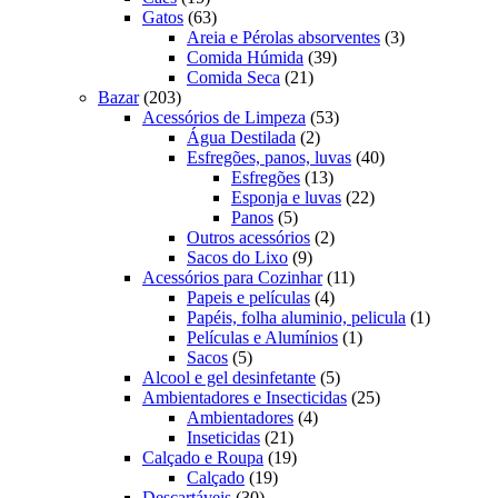
produtos
63
Gatos
63
produtos
3
Areia e Pérolas absorventes
3
39
produtos
Comida Húmida
39
21
produtos
Comida Seca
21
203
produtos
Bazar
203
produtos
53
Acessórios de Limpeza
53
2
produtos
Água Destilada
2
produtos
40
Esfregões, panos, luvas
40
13
produtos
Esfregões
13
produtos
22
Esponja e luvas
22
5
produtos
Panos
5
produtos
2
Outros acessórios
2
9
produtos
Sacos do Lixo
9
produtos
11
Acessórios para Cozinhar
11
4
produtos
Papeis e películas
4
produtos
1
Papéis, folha aluminio, pelicula
1
1
produto
Películas e Alumínios
1
5
produto
Sacos
5
produtos
5
Alcool e gel desinfetante
5
produtos
25
Ambientadores e Insecticidas
25
4
produtos
Ambientadores
4
21
produtos
Inseticidas
21
produtos
19
Calçado e Roupa
19
19
produtos
Calçado
19
30
produtos
Descartáveis
30