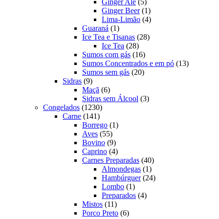
produtos
5
Ginger Ale
5
produtos
1
Ginger Beer
1
produto
4
Lima-Limão
4
1
produtos
Guaraná
1
produto
28
Ice Tea e Tisanas
28
28
produtos
Ice Tea
28
produtos
16
Sumos com gás
16
produtos
13
Sumos Concentrados e em pó
13
20
produtos
Sumos sem gás
20
9
produtos
Sidras
9
produtos
6
Maçã
6
produtos
3
Sidras sem Álcool
3
1230
produtos
Congelados
1230
141
produtos
Carne
141
produtos
1
Borrego
1
55
produto
Aves
55
produtos
9
Bovino
9
produtos
4
Caprino
4
produtos
40
Carnes Preparadas
40
1
produtos
Almondegas
1
produto
24
Hambúrguer
24
1
produtos
Lombo
1
produto
4
Preparados
4
11
produtos
Mistos
11
produtos
6
Porco Preto
6