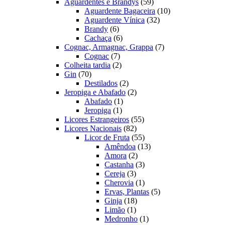
produtos
59
Aguardentes e Brandys
59
produtos
10
Aguardente Bagaceira
10
32
produtos
Aguardente Vínica
32
6
produtos
Brandy
6
produtos
6
Cachaça
6
produtos
7
Cognac, Armagnac, Grappa
7
7
produtos
Cognac
7
produtos
2
Colheita tardia
2
70
produtos
Gin
70
produtos
2
Destilados
2
produtos
2
Jeropiga e Abafado
2
1
produtos
Abafado
1
1
produto
Jeropiga
1
produto
55
Licores Estrangeiros
55
82
produtos
Licores Nacionais
82
produtos
55
Licor de Fruta
55
produtos
13
Amêndoa
13
2
produtos
Amora
2
produtos
3
Castanha
3
3
produtos
Cereja
3
produtos
1
Cherovia
1
produto
5
Ervas, Plantas
5
18
produtos
Ginja
18
1
produtos
Limão
1
produto
1
Medronho
1