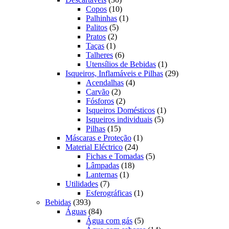
produtos
10
Copos
10
produtos
1
Palhinhas
1
5
produto
Palitos
5
2
produtos
Pratos
2
1
produtos
Taças
1
produto
6
Talheres
6
produtos
1
Utensílios de Bebidas
1
produto
29
Isqueiros, Inflamáveis e Pilhas
29
4
produtos
Acendalhas
4
2
produtos
Carvão
2
produtos
2
Fósforos
2
produtos
1
Isqueiros Domésticos
1
5
produto
Isqueiros individuais
5
15
produtos
Pilhas
15
produtos
1
Máscaras e Proteção
1
24
produto
Material Eléctrico
24
produtos
5
Fichas e Tomadas
5
18
produtos
Lâmpadas
18
1
produtos
Lanternas
1
7
produto
Utilidades
7
produtos
1
Esferográficas
1
393
produto
Bebidas
393
produtos
84
Águas
84
produtos
5
Água com gás
5