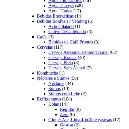
produtos
14
Água com sabores
14
48
produtos
Água sem gás
48
17
produtos
Água Tónica
17
produtos
14
Bebidas Energéticas
14
produtos
5
Bebidas Solúveis / Vending
5
1
produtos
Achocolatado
1
produto
3
Café e Descafeinado
3
3
produtos
Cafés
3
produtos
3
Bebidas de Café Prontas
3
117
produtos
Cervejas
117
produtos
62
Cerveja Artesanal e Internacional
62
40
produt
Cerveja Branca
40
8
produtos
Cerveja Preta
8
produtos
7
Cerveja Sem Álcool
7
1
produtos
Kombutcha
1
produto
56
Néctares e Sumos
56
34
produtos
Néctares
34
19
produtos
Sumos
19
produtos
2
Sumos com Leite
2
104
produtos
Refrigerantes
104
14
produtos
Colas
14
produtos
8
Regular
8
6
produtos
Zero
6
produtos
12
Ginger Ale, Lima-Limão e gasosas
12
2
produ
Gasosa
2