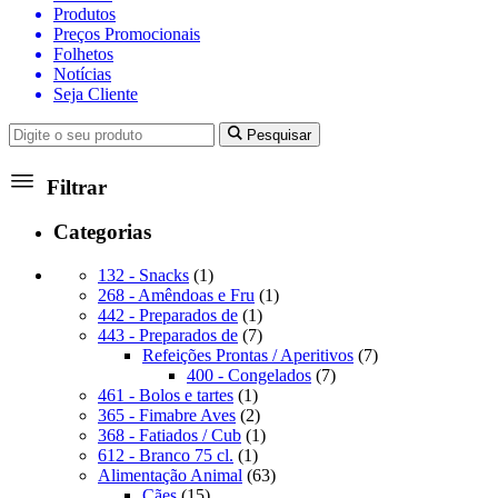
Produtos
Preços Promocionais
Folhetos
Notícias
Seja Cliente
Pesquisar
Filtrar
Categorias
1
132 - Snacks
1
produto
1
268 - Amêndoas e Fru
1
1
produto
442 - Preparados de
1
produto
7
443 - Preparados de
7
produtos
7
Refeições Prontas / Aperitivos
7
7
produtos
400 - Congelados
7
1
produtos
461 - Bolos e tartes
1
produto
2
365 - Fimabre Aves
2
produtos
1
368 - Fatiados / Cub
1
1
produto
612 - Branco 75 cl.
1
produto
63
Alimentação Animal
63
15
produtos
Cães
15