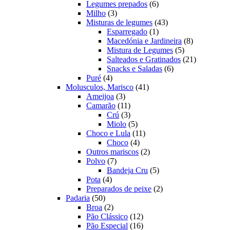
produtos
6
Legumes prepados
6
3
produtos
Milho
3
produtos
43
Misturas de legumes
43
1
produtos
Esparregado
1
produto
8
Macedónia e Jardineira
8
5
produtos
Mistura de Legumes
5
produtos
21
Salteados e Gratinados
21
6
produtos
Snacks e Saladas
6
4
produtos
Puré
4
produtos
41
Molusculos, Marisco
41
3
produtos
Ameijoa
3
produtos
11
Camarão
11
produtos
3
Crú
3
produtos
5
Miolo
5
produtos
11
Choco e Lula
11
4
produtos
Choco
4
produtos
2
Outros mariscos
2
7
produtos
Polvo
7
produtos
5
Bandeja Cru
5
4
produtos
Pota
4
produtos
2
Preparados de peixe
2
50
produtos
Padaria
50
produtos
2
Broa
2
produtos
12
Pão Clássico
12
produtos
16
Pão Especial
16