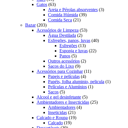
produtos
63
Gatos
63
produtos
3
Areia e Pérolas absorventes
3
39
produtos
Comida Húmida
39
21
produtos
Comida Seca
21
203
produtos
Bazar
203
produtos
53
Acessórios de Limpeza
53
2
produtos
Água Destilada
2
produtos
40
Esfregões, panos, luvas
40
13
produtos
Esfregões
13
produtos
22
Esponja e luvas
22
5
produtos
Panos
5
produtos
2
Outros acessórios
2
9
produtos
Sacos do Lixo
9
produtos
11
Acessórios para Cozinhar
11
4
produtos
Papeis e películas
4
produtos
1
Papéis, folha aluminio, pelicula
1
1
produto
Películas e Alumínios
1
5
produto
Sacos
5
produtos
5
Alcool e gel desinfetante
5
produtos
25
Ambientadores e Insecticidas
25
4
produtos
Ambientadores
4
21
produtos
Inseticidas
21
produtos
19
Calçado e Roupa
19
19
produtos
Calçado
19
30
produtos
Descartáveis
30