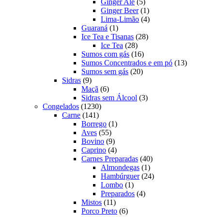
produtos
5
Ginger Ale
5
produtos
1
Ginger Beer
1
produto
4
Lima-Limão
4
1
produtos
Guaraná
1
produto
28
Ice Tea e Tisanas
28
28
produtos
Ice Tea
28
produtos
16
Sumos com gás
16
produtos
13
Sumos Concentrados e em pó
13
20
produtos
Sumos sem gás
20
9
produtos
Sidras
9
produtos
6
Maçã
6
produtos
3
Sidras sem Álcool
3
1230
produtos
Congelados
1230
141
produtos
Carne
141
produtos
1
Borrego
1
55
produto
Aves
55
produtos
9
Bovino
9
produtos
4
Caprino
4
produtos
40
Carnes Preparadas
40
1
produtos
Almondegas
1
produto
24
Hambúrguer
24
1
produtos
Lombo
1
produto
4
Preparados
4
11
produtos
Mistos
11
produtos
6
Porco Preto
6