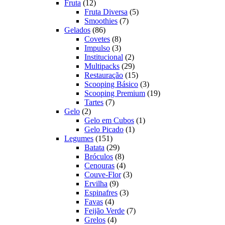
12
produtos
Fruta
12
produtos
5
Fruta Diversa
5
7
produtos
Smoothies
7
86
produtos
Gelados
86
produtos
8
Covetes
8
produtos
3
Impulso
3
produtos
2
Institucional
2
produtos
29
Multipacks
29
produtos
15
Restauração
15
produtos
3
Scooping Básico
3
produtos
19
Scooping Premium
19
7
produtos
Tartes
7
2
produtos
Gelo
2
produtos
1
Gelo em Cubos
1
1
produto
Gelo Picado
1
151
produto
Legumes
151
produtos
29
Batata
29
produtos
8
Bróculos
8
produtos
4
Cenouras
4
produtos
3
Couve-Flor
3
9
produtos
Ervilha
9
produtos
3
Espinafres
3
4
produtos
Favas
4
produtos
7
Feijão Verde
7
4
produtos
Grelos
4