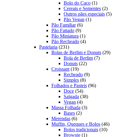
produtos
1
Bolo do Caco
1
produto
2
Cereais e Sementes
2
produtos
5
Outros pães especiais
5
1
produtos
Pão Vegan
1
6
produto
Pão Familiar
6
9
produtos
Pão Fatiado
9
produtos
1
Pão Miniatura
1
produto
4
Pão Recheado
4
231
produtos
Pastelaria
231
produtos
29
Bolas de Berlim e Donuts
29
7
produtos
Bola de Berlim
7
22
produtos
Donuts
22
19
produtos
Croissant
19
produtos
9
Recheado
9
8
produtos
Simples
8
produtos
96
Folhados e Pasteis
96
54
produtos
Doce
54
produtos
38
Salgada
38
4
produtos
Vegan
4
produtos
3
Massa Folhada
3
2
produtos
Bases
2
6
produtos
Merendas
6
produtos
46
Muffin, Queques e Bolos
46
10
produtos
Bolos tradicionais
10
1
produtos
Brownie
1