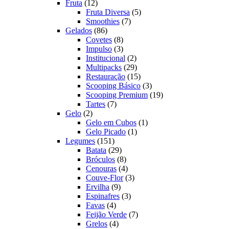
12
produtos
Fruta
12
produtos
5
Fruta Diversa
5
7
produtos
Smoothies
7
86
produtos
Gelados
86
produtos
8
Covetes
8
produtos
3
Impulso
3
produtos
2
Institucional
2
produtos
29
Multipacks
29
produtos
15
Restauração
15
produtos
3
Scooping Básico
3
produtos
19
Scooping Premium
19
7
produtos
Tartes
7
2
produtos
Gelo
2
produtos
1
Gelo em Cubos
1
1
produto
Gelo Picado
1
151
produto
Legumes
151
produtos
29
Batata
29
produtos
8
Bróculos
8
produtos
4
Cenouras
4
produtos
3
Couve-Flor
3
9
produtos
Ervilha
9
produtos
3
Espinafres
3
4
produtos
Favas
4
produtos
7
Feijão Verde
7
4
produtos
Grelos
4