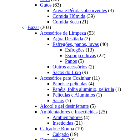
produtos
63
Gatos
63
produtos
3
Areia e Pérolas absorventes
3
39
produtos
Comida Húmida
39
21
produtos
Comida Seca
21
203
produtos
Bazar
203
produtos
53
Acessórios de Limpeza
53
2
produtos
Água Destilada
2
produtos
40
Esfregões, panos, luvas
40
13
produtos
Esfregões
13
produtos
22
Esponja e luvas
22
5
produtos
Panos
5
produtos
2
Outros acessórios
2
9
produtos
Sacos do Lixo
9
produtos
11
Acessórios para Cozinhar
11
4
produtos
Papeis e películas
4
produtos
1
Papéis, folha aluminio, pelicula
1
1
produto
Películas e Alumínios
1
5
produto
Sacos
5
produtos
5
Alcool e gel desinfetante
5
produtos
25
Ambientadores e Insecticidas
25
4
produtos
Ambientadores
4
21
produtos
Inseticidas
21
produtos
19
Calçado e Roupa
19
19
produtos
Calçado
19
30
produtos
Descartáveis
30