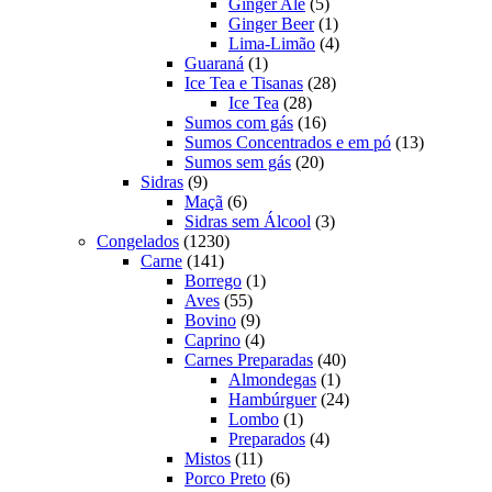
produtos
5
Ginger Ale
5
produtos
1
Ginger Beer
1
produto
4
Lima-Limão
4
1
produtos
Guaraná
1
produto
28
Ice Tea e Tisanas
28
28
produtos
Ice Tea
28
produtos
16
Sumos com gás
16
produtos
13
Sumos Concentrados e em pó
13
20
produtos
Sumos sem gás
20
9
produtos
Sidras
9
produtos
6
Maçã
6
produtos
3
Sidras sem Álcool
3
1230
produtos
Congelados
1230
141
produtos
Carne
141
produtos
1
Borrego
1
55
produto
Aves
55
produtos
9
Bovino
9
produtos
4
Caprino
4
produtos
40
Carnes Preparadas
40
1
produtos
Almondegas
1
produto
24
Hambúrguer
24
1
produtos
Lombo
1
produto
4
Preparados
4
11
produtos
Mistos
11
produtos
6
Porco Preto
6