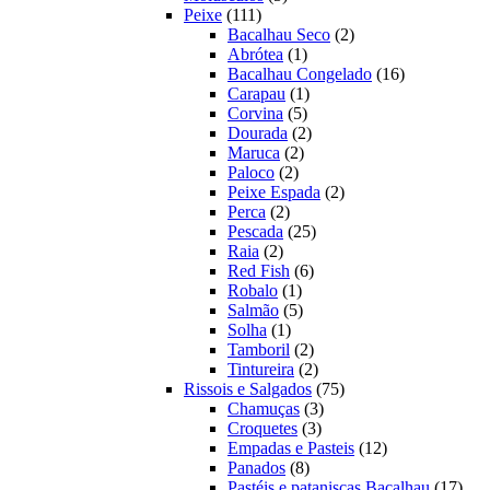
111
produtos
Peixe
111
produtos
2
Bacalhau Seco
2
1
produtos
Abrótea
1
produto
16
Bacalhau Congelado
16
1
produtos
Carapau
1
5
produto
Corvina
5
produtos
2
Dourada
2
2
produtos
Maruca
2
2
produtos
Paloco
2
produtos
2
Peixe Espada
2
2
produtos
Perca
2
produtos
25
Pescada
25
2
produtos
Raia
2
produtos
6
Red Fish
6
1
produtos
Robalo
1
produto
5
Salmão
5
1
produtos
Solha
1
produto
2
Tamboril
2
produtos
2
Tintureira
2
produtos
75
Rissois e Salgados
75
3
produtos
Chamuças
3
3
produtos
Croquetes
3
produtos
12
Empadas e Pasteis
12
8
produtos
Panados
8
produtos
17
Pastéis e pataniscas Bacalhau
17