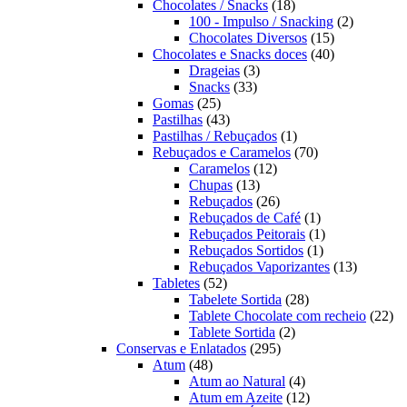
produtos
18
Chocolates / Snacks
18
produtos
2
100 - Impulso / Snacking
2
15
produtos
Chocolates Diversos
15
produtos
40
Chocolates e Snacks doces
40
3
produtos
Drageias
3
33
produtos
Snacks
33
25
produtos
Gomas
25
produtos
43
Pastilhas
43
produtos
1
Pastilhas / Rebuçados
1
produto
70
Rebuçados e Caramelos
70
12
produtos
Caramelos
12
13
produtos
Chupas
13
produtos
26
Rebuçados
26
produtos
1
Rebuçados de Café
1
produto
1
Rebuçados Peitorais
1
1
produto
Rebuçados Sortidos
1
produto
13
Rebuçados Vaporizantes
13
52
produtos
Tabletes
52
produtos
28
Tabelete Sortida
28
produtos
22
Tablete Chocolate com recheio
22
2
pro
Tablete Sortida
2
295
produtos
Conservas e Enlatados
295
48
produtos
Atum
48
produtos
4
Atum ao Natural
4
produtos
12
Atum em Azeite
12