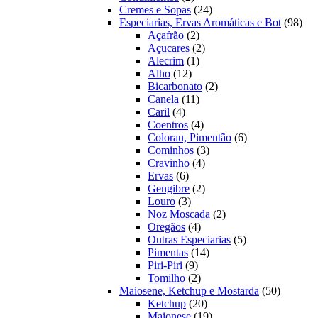
produtos
24
Cremes e Sopas
24
produtos
98
Especiarias, Ervas Aromáticas e Bot
98
2
prod
Açafrão
2
produtos
2
Açucares
2
1
produtos
Alecrim
1
12
produto
Alho
12
produtos
2
Bicarbonato
2
11
produtos
Canela
11
4
produtos
Caril
4
produtos
4
Coentros
4
produtos
6
Colorau, Pimentão
6
3
produtos
Cominhos
3
4
produtos
Cravinho
4
6
produtos
Ervas
6
produtos
2
Gengibre
2
3
produtos
Louro
3
produtos
2
Noz Moscada
2
4
produtos
Oregãos
4
produtos
5
Outras Especiarias
5
14
produtos
Pimentas
14
9
produtos
Piri-Piri
9
produtos
2
Tomilho
2
produtos
50
Maiosene, Ketchup e Mostarda
50
20
produtos
Ketchup
20
produtos
19
Maionese
19