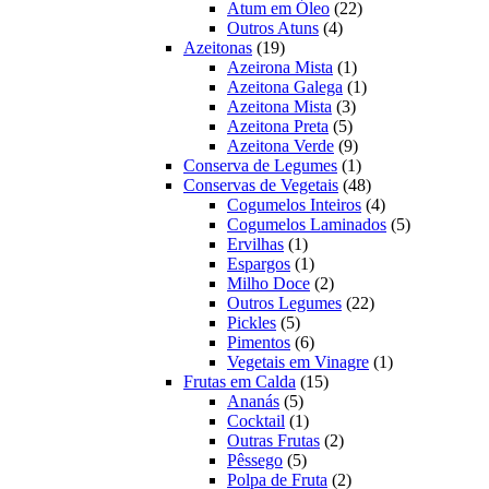
22
produtos
Atum em Óleo
22
4
produtos
Outros Atuns
4
19
produtos
Azeitonas
19
produtos
1
Azeirona Mista
1
produto
1
Azeitona Galega
1
3
produto
Azeitona Mista
3
5
produtos
Azeitona Preta
5
produtos
9
Azeitona Verde
9
produtos
1
Conserva de Legumes
1
produto
48
Conservas de Vegetais
48
produtos
4
Cogumelos Inteiros
4
produtos
5
Cogumelos Laminados
5
1
produtos
Ervilhas
1
produto
1
Espargos
1
produto
2
Milho Doce
2
produtos
22
Outros Legumes
22
5
produtos
Pickles
5
produtos
6
Pimentos
6
produtos
1
Vegetais em Vinagre
1
15
produto
Frutas em Calda
15
5
produtos
Ananás
5
produtos
1
Cocktail
1
produto
2
Outras Frutas
2
5
produtos
Pêssego
5
produtos
2
Polpa de Fruta
2