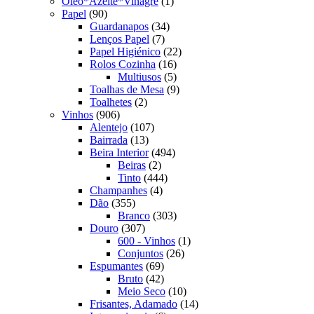
produto
1
Oleo*Azeite*Vinagre
1
90
produto
Papel
90
produtos
34
Guardanapos
34
7
produtos
Lenços Papel
7
produtos
22
Papel Higiénico
22
16
produtos
Rolos Cozinha
16
produtos
5
Multiusos
5
produtos
9
Toalhas de Mesa
9
2
produtos
Toalhetes
2
906
produtos
Vinhos
906
produtos
107
Alentejo
107
13
produtos
Bairrada
13
produtos
494
Beira Interior
494
2
produtos
Beiras
2
produtos
444
Tinto
444
4
produtos
Champanhes
4
355
produtos
Dão
355
produtos
303
Branco
303
307
produtos
Douro
307
produtos
1
600 - Vinhos
1
26
produto
Conjuntos
26
69
produtos
Espumantes
69
produtos
42
Bruto
42
produtos
10
Meio Seco
10
produtos
14
Frisantes, Adamado
14