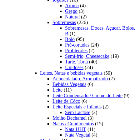
produtos
4
Aroma
4
3
produtos
Grego
3
produtos
2
Natural
2
produtos
226
Sobremesas
226
produtos
Sobremesas, Doces, Açucar, Bolos,
1
B
1
produto
95
Bolo
95
produtos
24
Pré-cortadas
24
2
produtos
Profiteroles
2
produtos
19
Semi-frio, Cheesecake
19
40
produtos
Tarte, Torta
40
24
produtos
Unidoses
24
produtos
59
Leites, Natas e bebidas vegetais
59
produtos
7
Achocolatado, Aromatizado
7
6
produtos
Bebidas Vegetais
6
11
produtos
Leite
11
produtos
9
Leite Condensado / Creme de Leite
9
6
produ
Leite de Côco
6
produtos
2
Leite Especiais e Infantis
2
2
produtos
Sem Lactose
2
3
produtos
Molho Bechamel
3
produtos
15
Natas / Condimentos
15
11
produtos
Nata UHT
11
produtos
4
Nata Vegetal
4