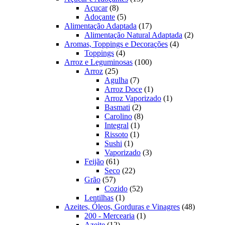
8
produtos
Açucar
8
produtos
5
Adoçante
5
produtos
17
Alimentação Adaptada
17
produtos
2
Alimentação Natural Adaptada
2
4
produtos
Aromas, Toppings e Decorações
4
4
produtos
Toppings
4
produtos
100
Arroz e Leguminosas
100
25
produtos
Arroz
25
produtos
7
Agulha
7
produtos
1
Arroz Doce
1
produto
1
Arroz Vaporizado
1
2
produto
Basmati
2
produtos
8
Carolino
8
1
produtos
Integral
1
1
produto
Rissoto
1
1
produto
Sushi
1
produto
3
Vaporizado
3
61
produtos
Feijão
61
produtos
22
Seco
22
57
produtos
Grão
57
produtos
52
Cozido
52
1
produtos
Lentilhas
1
produto
48
Azeites, Óleos, Gorduras e Vinagres
48
1
produtos
200 - Mercearia
1
12
produto
Azeite
12