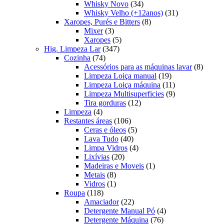
produtos
34
Whisky Novo
34
produtos
31
Whisky Velho (+12anos)
31
8
produtos
Xaropes, Purés e Bitters
8
3
produtos
Mixer
3
produtos
5
Xaropes
5
347
produtos
Hig. Limpeza Lar
347
74
produtos
Cozinha
74
produtos
8
Acessórios para as máquinas lavar
8
19
produt
Limpeza Loiça manual
19
produtos
11
Limpeza Loiça máquina
11
produtos
9
Limpeza Multisuperficies
9
12
produtos
Tira gorduras
12
4
produtos
Limpeza
4
produtos
106
Restantes áreas
106
produtos
5
Ceras e óleos
5
40
produtos
Lava Tudo
40
produtos
4
Limpa Vidros
4
20
produtos
Lixívias
20
produtos
1
Madeiras e Moveis
1
8
produto
Metais
8
produtos
1
Vidros
1
118
produto
Roupa
118
produtos
22
Amaciador
22
produtos
4
Detergente Manual Pó
4
76
produtos
Detergente Máquina
76