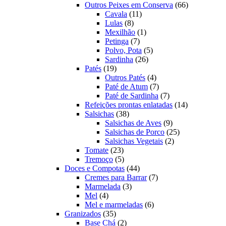
produtos
66
Outros Peixes em Conserva
66
11
produtos
Cavala
11
8
produtos
Lulas
8
produtos
1
Mexilhão
1
7
produto
Petinga
7
produtos
5
Polvo, Pota
5
26
produtos
Sardinha
26
19
produtos
Patés
19
produtos
4
Outros Patés
4
produtos
7
Paté de Atum
7
produtos
7
Paté de Sardinha
7
produtos
14
Refeições prontas enlatadas
14
38
produtos
Salsichas
38
produtos
9
Salsichas de Aves
9
produtos
25
Salsichas de Porco
25
2
produtos
Salsichas Vegetais
2
23
produtos
Tomate
23
produtos
5
Tremoço
5
produtos
44
Doces e Compotas
44
produtos
7
Cremes para Barrar
7
3
produtos
Marmelada
3
4
produtos
Mel
4
produtos
6
Mel e marmeladas
6
35
produtos
Granizados
35
produtos
2
Base Chá
2