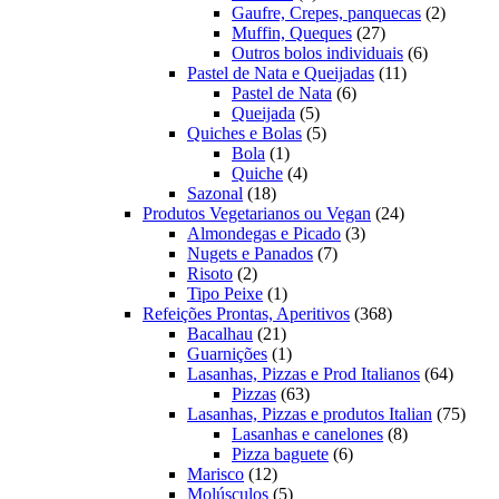
produto
2
Gaufre, Crepes, panquecas
2
27
produto
Muffin, Queques
27
produtos
6
Outros bolos individuais
6
11
produtos
Pastel de Nata e Queijadas
11
6
produtos
Pastel de Nata
6
5
produtos
Queijada
5
produtos
5
Quiches e Bolas
5
1
produtos
Bola
1
produto
4
Quiche
4
18
produtos
Sazonal
18
produtos
24
Produtos Vegetarianos ou Vegan
24
3
produtos
Almondegas e Picado
3
7
produtos
Nugets e Panados
7
2
produtos
Risoto
2
produtos
1
Tipo Peixe
1
produto
368
Refeições Prontas, Aperitivos
368
21
produtos
Bacalhau
21
produtos
1
Guarnições
1
produto
64
Lasanhas, Pizzas e Prod Italianos
64
63
produt
Pizzas
63
produtos
75
Lasanhas, Pizzas e produtos Italian
75
8
produ
Lasanhas e canelones
8
6
produtos
Pizza baguete
6
12
produtos
Marisco
12
produtos
5
Molúsculos
5