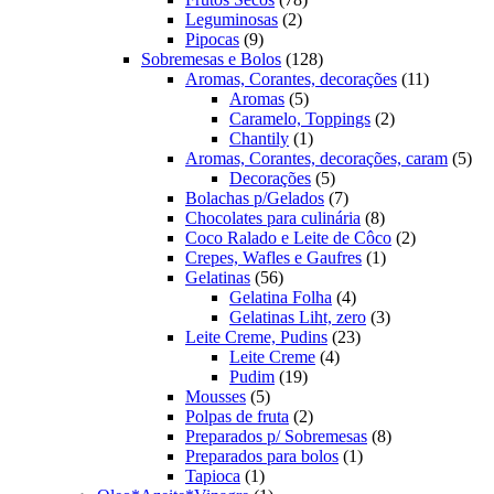
2
produtos
Leguminosas
2
9
produtos
Pipocas
9
produtos
128
Sobremesas e Bolos
128
produtos
11
Aromas, Corantes, decorações
11
5
produtos
Aromas
5
produtos
2
Caramelo, Toppings
2
1
produtos
Chantily
1
produto
5
Aromas, Corantes, decorações, caram
5
5
pro
Decorações
5
produtos
7
Bolachas p/Gelados
7
produtos
8
Chocolates para culinária
8
produtos
2
Coco Ralado e Leite de Côco
2
1
produtos
Crepes, Wafles e Gaufres
1
56
produto
Gelatinas
56
produtos
4
Gelatina Folha
4
produtos
3
Gelatinas Liht, zero
3
23
produtos
Leite Creme, Pudins
23
4
produtos
Leite Creme
4
19
produtos
Pudim
19
5
produtos
Mousses
5
produtos
2
Polpas de fruta
2
produtos
8
Preparados p/ Sobremesas
8
1
produtos
Preparados para bolos
1
1
produto
Tapioca
1