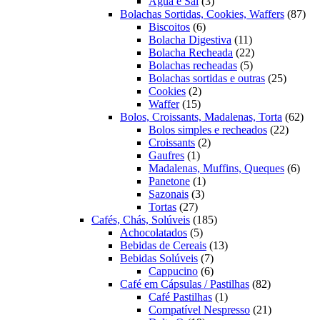
3
produtos
Água e Sal
3
produtos
87
Bolachas Sortidas, Cookies, Waffers
87
6
pro
Biscoitos
6
produtos
11
Bolacha Digestiva
11
produtos
22
Bolacha Recheada
22
5
produtos
Bolachas recheadas
5
produtos
25
Bolachas sortidas e outras
25
2
produto
Cookies
2
15
produtos
Waffer
15
produtos
62
Bolos, Croissants, Madalenas, Torta
62
22
prod
Bolos simples e recheados
22
2
produto
Croissants
2
1
produtos
Gaufres
1
produto
6
Madalenas, Muffins, Queques
6
1
prod
Panetone
1
3
produto
Sazonais
3
27
produtos
Tortas
27
produtos
185
Cafés, Chás, Solúveis
185
5
produtos
Achocolatados
5
produtos
13
Bebidas de Cereais
13
7
produtos
Bebidas Solúveis
7
produtos
6
Cappucino
6
produtos
82
Café em Cápsulas / Pastilhas
82
1
produtos
Café Pastilhas
1
produto
21
Compatível Nespresso
21