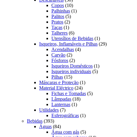
produtos
10
Copos
10
produtos
1
Palhinhas
1
5
produto
Palitos
5
2
produtos
Pratos
2
1
produtos
Taças
1
produto
6
Talheres
6
produtos
1
Utensílios de Bebidas
1
produto
29
Isqueiros, Inflamáveis e Pilhas
29
4
produtos
Acendalhas
4
2
produtos
Carvão
2
produtos
2
Fósforos
2
produtos
1
Isqueiros Domésticos
1
5
produto
Isqueiros individuais
5
15
produtos
Pilhas
15
produtos
1
Máscaras e Proteção
1
24
produto
Material Eléctrico
24
produtos
5
Fichas e Tomadas
5
18
produtos
Lâmpadas
18
1
produtos
Lanternas
1
7
produto
Utilidades
7
produtos
1
Esferográficas
1
393
produto
Bebidas
393
produtos
84
Águas
84
produtos
5
Água com gás
5