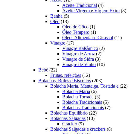
produtos
4
Azeite Tradicional
4
produtos
8
Azeite Virgem e Virgem Extra
8
5
prod
Banha
5
13
produtos
Óleo
13
produtos
1
Óleo de Côco
1
produto
1
Óleo Tempero
1
produto
11
Óleos Alimentar e Girassol
11
17
produt
Vinagre
17
produtos
2
Vinagre Balsâmico
2
2
produtos
Vinagre de Arroz
2
3
produtos
Vinagre de Sidra
3
produtos
10
Vinagre de Vinho
10
22
produtos
Bebé
22
produtos
12
Frutas, refeições
12
produtos
203
Bolachas, Bolos e Biscoitos
203
produtos
22
Bolacha Maria, Manteiga, Tostada e
22
6
prod
Bolacha Maria
6
produtos
3
Bolacha Torrada
3
produtos
5
Bolacha Tradicionais
5
produtos
7
Bolachas Tradicionais
7
22
produtos
Bolachas Equilibrio
22
10
produtos
Bolachas Salgadas
10
9
produtos
Cracker
9
produtos
8
Bolachas Salgadas e crackers
8