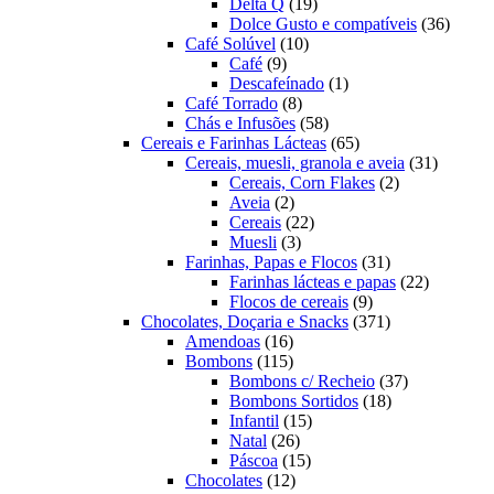
19
produtos
Delta Q
19
produtos
36
Dolce Gusto e compatíveis
36
10
produt
Café Solúvel
10
9
produtos
Café
9
produtos
1
Descafeínado
1
8
produto
Café Torrado
8
produtos
58
Chás e Infusões
58
produtos
65
Cereais e Farinhas Lácteas
65
produtos
31
Cereais, muesli, granola e aveia
31
2
produtos
Cereais, Corn Flakes
2
2
produtos
Aveia
2
produtos
22
Cereais
22
3
produtos
Muesli
3
produtos
31
Farinhas, Papas e Flocos
31
produtos
22
Farinhas lácteas e papas
22
9
produtos
Flocos de cereais
9
produtos
371
Chocolates, Doçaria e Snacks
371
16
produtos
Amendoas
16
produtos
115
Bombons
115
produtos
37
Bombons c/ Recheio
37
18
produtos
Bombons Sortidos
18
15
produtos
Infantil
15
26
produtos
Natal
26
produtos
15
Páscoa
15
12
produtos
Chocolates
12