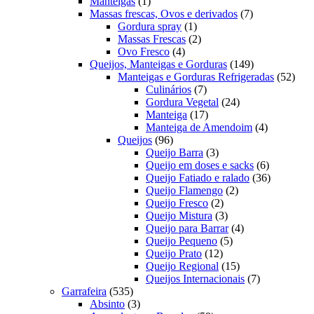
1
produtos
Manteigas
1
produto
7
Massas frescas, Ovos e derivados
7
1
produtos
Gordura spray
1
produto
2
Massas Frescas
2
4
produtos
Ovo Fresco
4
produtos
149
Queijos, Manteigas e Gorduras
149
produtos
52
Manteigas e Gorduras Refrigeradas
52
7
prod
Culinários
7
produtos
24
Gordura Vegetal
24
17
produtos
Manteiga
17
produtos
4
Manteiga de Amendoim
4
96
produtos
Queijos
96
produtos
3
Queijo Barra
3
produtos
6
Queijo em doses e sacks
6
produtos
36
Queijo Fatiado e ralado
36
2
produtos
Queijo Flamengo
2
2
produtos
Queijo Fresco
2
produtos
3
Queijo Mistura
3
produtos
4
Queijo para Barrar
4
5
produtos
Queijo Pequeno
5
12
produtos
Queijo Prato
12
produtos
15
Queijo Regional
15
produtos
7
Queijos Internacionais
7
535
produtos
Garrafeira
535
produtos
3
Absinto
3