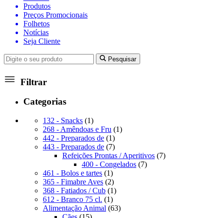
Produtos
Preços Promocionais
Folhetos
Notícias
Seja Cliente
Pesquisar
Filtrar
Categorias
1
132 - Snacks
1
produto
1
268 - Amêndoas e Fru
1
1
produto
442 - Preparados de
1
produto
7
443 - Preparados de
7
produtos
7
Refeições Prontas / Aperitivos
7
7
produtos
400 - Congelados
7
1
produtos
461 - Bolos e tartes
1
produto
2
365 - Fimabre Aves
2
produtos
1
368 - Fatiados / Cub
1
1
produto
612 - Branco 75 cl.
1
produto
63
Alimentação Animal
63
15
produtos
Cães
15