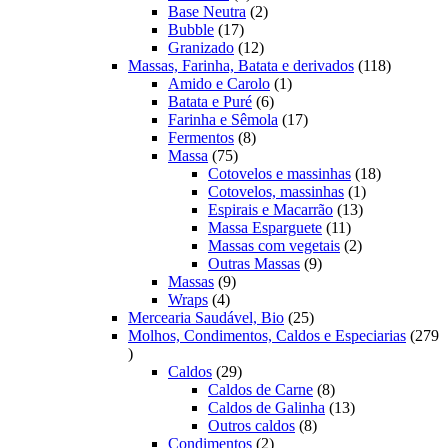
produtos
2
Base Neutra
2
17
produtos
Bubble
17
produtos
12
Granizado
12
produtos
118
Massas, Farinha, Batata e derivados
118
1
produtos
Amido e Carolo
1
6
produto
Batata e Puré
6
produtos
17
Farinha e Sêmola
17
8
produtos
Fermentos
8
75
produtos
Massa
75
produtos
18
Cotovelos e massinhas
18
1
produtos
Cotovelos, massinhas
1
13
produto
Espirais e Macarrão
13
11
produtos
Massa Esparguete
11
produtos
2
Massas com vegetais
2
9
produtos
Outras Massas
9
9
produtos
Massas
9
4
produtos
Wraps
4
produtos
25
Mercearia Saudável, Bio
25
produtos
Molhos, Condimentos, Caldos e Especiarias
279
279
produtos
29
Caldos
29
produtos
8
Caldos de Carne
8
produtos
13
Caldos de Galinha
13
8
produtos
Outros caldos
8
2
produtos
Condimentos
2