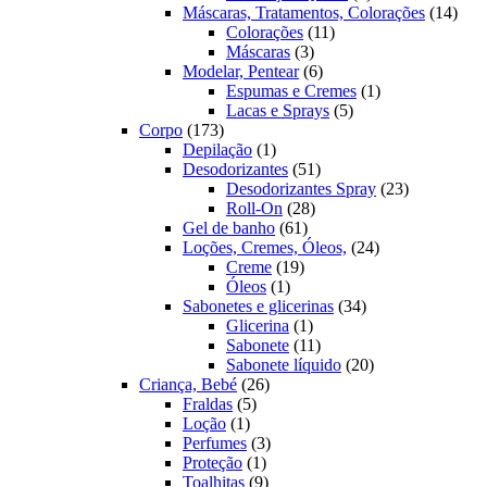
produtos
14
Máscaras, Tratamentos, Colorações
14
11
prod
Colorações
11
3
produtos
Máscaras
3
produtos
6
Modelar, Pentear
6
produtos
1
Espumas e Cremes
1
5
produto
Lacas e Sprays
5
173
produtos
Corpo
173
produtos
1
Depilação
1
produto
51
Desodorizantes
51
produtos
23
Desodorizantes Spray
23
28
produtos
Roll-On
28
61
produtos
Gel de banho
61
produtos
24
Loções, Cremes, Óleos,
24
19
produtos
Creme
19
1
produtos
Óleos
1
produto
34
Sabonetes e glicerinas
34
1
produtos
Glicerina
1
produto
11
Sabonete
11
produtos
20
Sabonete líquido
20
26
produtos
Criança, Bebé
26
5
produtos
Fraldas
5
1
produtos
Loção
1
produto
3
Perfumes
3
1
produtos
Proteção
1
produto
9
Toalhitas
9