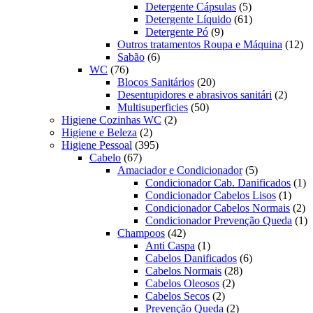
produtos
5
Detergente Cápsulas
5
produtos
61
Detergente Líquido
61
9
produtos
Detergente Pó
9
produtos
12
Outros tratamentos Roupa e Máquina
12
6
pr
Sabão
6
76
produtos
WC
76
produtos
20
Blocos Sanitários
20
produtos
2
Desentupidores e abrasivos sanitári
2
50
produt
Multisuperficies
50
2
produtos
Higiene Cozinhas WC
2
2
produtos
Higiene e Beleza
2
produtos
395
Higiene Pessoal
395
67
produtos
Cabelo
67
produtos
5
Amaciador e Condicionador
5
produtos
1
Condicionador Cab. Danificados
1
1
pr
Condicionador Cabelos Lisos
1
produ
2
Condicionador Cabelos Normais
2
pr
1
Condicionador Prevenção Queda
1
42
pr
Champoos
42
produtos
1
Anti Caspa
1
produto
6
Cabelos Danificados
6
28
produtos
Cabelos Normais
28
2
produtos
Cabelos Oleosos
2
2
produtos
Cabelos Secos
2
produtos
2
Prevenção Queda
2