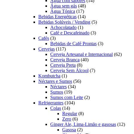
produtos
14
Água com sabores
14
48
produtos
Água sem gás
48
17
produtos
Água Tónica
17
produtos
14
Bebidas Energéticas
14
produtos
5
Bebidas Solúveis / Vending
5
1
produtos
Achocolatado
1
produto
3
Café e Descafeinado
3
3
produtos
Cafés
3
produtos
3
Bebidas de Café Prontas
3
117
produtos
Cervejas
117
produtos
62
Cerveja Artesanal e Internacional
62
40
produt
Cerveja Branca
40
8
produtos
Cerveja Preta
8
produtos
7
Cerveja Sem Álcool
7
1
produtos
Kombutcha
1
produto
56
Néctares e Sumos
56
34
produtos
Néctares
34
19
produtos
Sumos
19
produtos
2
Sumos com Leite
2
104
produtos
Refrigerantes
104
14
produtos
Colas
14
produtos
8
Regular
8
6
produtos
Zero
6
produtos
12
Ginger Ale, Lima-Limão e gasosas
12
2
produ
Gasosa
2