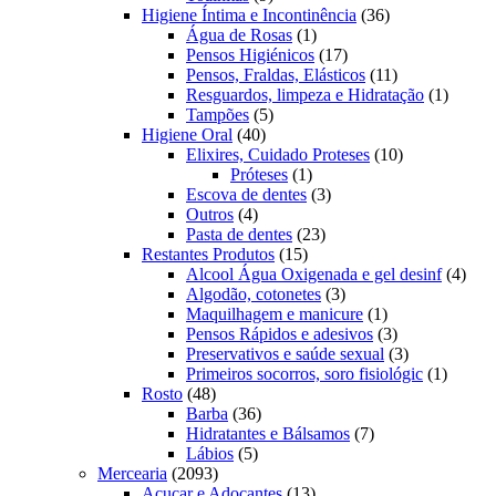
produtos
36
Higiene Íntima e Incontinência
36
1
produtos
Água de Rosas
1
produto
17
Pensos Higiénicos
17
produtos
11
Pensos, Fraldas, Elásticos
11
produtos
1
Resguardos, limpeza e Hidratação
1
5
produto
Tampões
5
40
produtos
Higiene Oral
40
produtos
10
Elixires, Cuidado Proteses
10
1
produtos
Próteses
1
produto
3
Escova de dentes
3
4
produtos
Outros
4
produtos
23
Pasta de dentes
23
15
produtos
Restantes Produtos
15
produtos
4
Alcool Água Oxigenada e gel desinf
4
3
prod
Algodão, cotonetes
3
produtos
1
Maquilhagem e manicure
1
produto
3
Pensos Rápidos e adesivos
3
produtos
3
Preservativos e saúde sexual
3
produtos
1
Primeiros socorros, soro fisiológic
1
48
produto
Rosto
48
produtos
36
Barba
36
produtos
7
Hidratantes e Bálsamos
7
5
produtos
Lábios
5
2093
produtos
Mercearia
2093
produtos
13
Açucar e Adoçantes
13