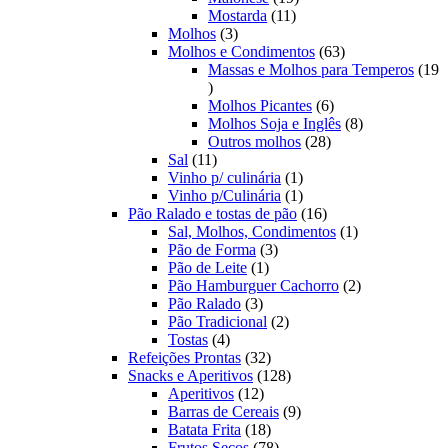
11
produtos
Mostarda
11
3
produtos
Molhos
3
produtos
63
Molhos e Condimentos
63
produtos
Massas e Molhos para Temperos
19
19
produtos
6
Molhos Picantes
6
produtos
8
Molhos Soja e Inglês
8
28
produtos
Outros molhos
28
11
produtos
Sal
11
produtos
1
Vinho p/ culinária
1
produto
1
Vinho p/Culinária
1
produto
16
Pão Ralado e tostas de pão
16
produtos
1
Sal, Molhos, Condimentos
1
3
produto
Pão de Forma
3
1
produtos
Pão de Leite
1
produto
2
Pão Hamburguer Cachorro
2
3
produtos
Pão Ralado
3
produtos
2
Pão Tradicional
2
4
produtos
Tostas
4
produtos
32
Refeições Prontas
32
produtos
128
Snacks e Aperitivos
128
12
produtos
Aperitivos
12
produtos
9
Barras de Cereais
9
18
produtos
Batata Frita
18
produtos
78
Frutos Secos
78