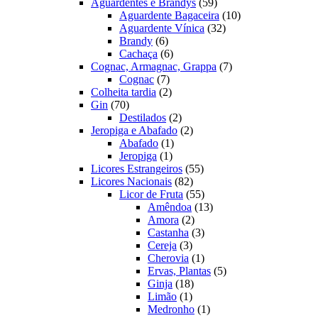
produtos
59
Aguardentes e Brandys
59
produtos
10
Aguardente Bagaceira
10
32
produtos
Aguardente Vínica
32
6
produtos
Brandy
6
produtos
6
Cachaça
6
produtos
7
Cognac, Armagnac, Grappa
7
7
produtos
Cognac
7
produtos
2
Colheita tardia
2
70
produtos
Gin
70
produtos
2
Destilados
2
produtos
2
Jeropiga e Abafado
2
1
produtos
Abafado
1
1
produto
Jeropiga
1
produto
55
Licores Estrangeiros
55
82
produtos
Licores Nacionais
82
produtos
55
Licor de Fruta
55
produtos
13
Amêndoa
13
2
produtos
Amora
2
produtos
3
Castanha
3
3
produtos
Cereja
3
produtos
1
Cherovia
1
produto
5
Ervas, Plantas
5
18
produtos
Ginja
18
1
produtos
Limão
1
produto
1
Medronho
1