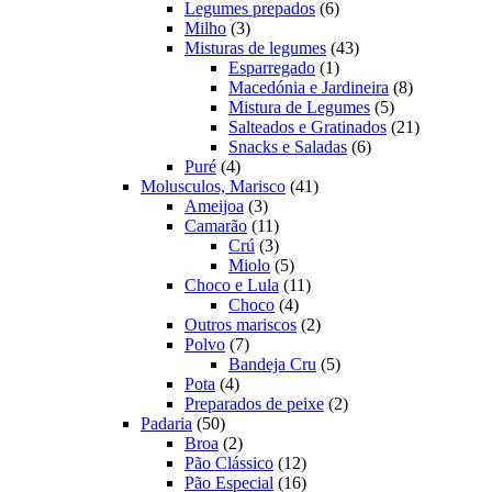
produtos
6
Legumes prepados
6
3
produtos
Milho
3
produtos
43
Misturas de legumes
43
1
produtos
Esparregado
1
produto
8
Macedónia e Jardineira
8
5
produtos
Mistura de Legumes
5
produtos
21
Salteados e Gratinados
21
6
produtos
Snacks e Saladas
6
4
produtos
Puré
4
produtos
41
Molusculos, Marisco
41
3
produtos
Ameijoa
3
produtos
11
Camarão
11
produtos
3
Crú
3
produtos
5
Miolo
5
produtos
11
Choco e Lula
11
4
produtos
Choco
4
produtos
2
Outros mariscos
2
7
produtos
Polvo
7
produtos
5
Bandeja Cru
5
4
produtos
Pota
4
produtos
2
Preparados de peixe
2
50
produtos
Padaria
50
produtos
2
Broa
2
produtos
12
Pão Clássico
12
produtos
16
Pão Especial
16