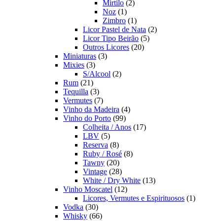
2
produto
Mirtilo
2
1
produtos
Noz
1
produto
1
Zimbro
1
produto
2
Licor Pastel de Nata
2
5
produtos
Licor Tipo Beirão
5
20
produtos
Outros Licores
20
3
produtos
Miniaturas
3
3
produtos
Mixies
3
produtos
2
S/Alcool
2
21
produtos
Rum
21
produtos
3
Tequilla
3
produtos
7
Vermutes
7
produtos
4
Vinho da Madeira
4
99
produtos
Vinho do Porto
99
produtos
17
Colheita / Anos
17
5
produtos
LBV
5
produtos
8
Reserva
8
produtos
8
Ruby / Rosé
8
20
produtos
Tawny
20
produtos
28
Vintage
28
produtos
13
White / Dry White
13
12
produtos
Vinho Moscatel
12
produtos
1
Licores, Vermutes e Espirituosos
1
30
produto
Vodka
30
produtos
66
Whisky
66