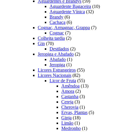
produtos
59
Aguardentes e Brandys
59
produtos
10
Aguardente Bagaceira
10
32
produtos
Aguardente Vínica
32
6
produtos
Brandy
6
produtos
6
Cachaça
6
produtos
7
Cognac, Armagnac, Grappa
7
7
produtos
Cognac
7
produtos
2
Colheita tardia
2
70
produtos
Gin
70
produtos
2
Destilados
2
produtos
2
Jeropiga e Abafado
2
1
produtos
Abafado
1
1
produto
Jeropiga
1
produto
55
Licores Estrangeiros
55
82
produtos
Licores Nacionais
82
produtos
55
Licor de Fruta
55
produtos
13
Amêndoa
13
2
produtos
Amora
2
produtos
3
Castanha
3
3
produtos
Cereja
3
produtos
1
Cherovia
1
produto
5
Ervas, Plantas
5
18
produtos
Ginja
18
1
produtos
Limão
1
produto
1
Medronho
1