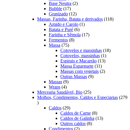
produtos
2
Base Neutra
2
17
produtos
Bubble
17
produtos
12
Granizado
12
produtos
118
Massas, Farinha, Batata e derivados
118
1
produtos
Amido e Carolo
1
6
produto
Batata e Puré
6
produtos
17
Farinha e Sêmola
17
8
produtos
Fermentos
8
75
produtos
Massa
75
produtos
18
Cotovelos e massinhas
18
1
produtos
Cotovelos, massinhas
1
13
produto
Espirais e Macarrão
13
11
produtos
Massa Esparguete
11
produtos
2
Massas com vegetais
2
9
produtos
Outras Massas
9
9
produtos
Massas
9
4
produtos
Wraps
4
produtos
25
Mercearia Saudável, Bio
25
produtos
Molhos, Condimentos, Caldos e Especiarias
279
279
produtos
29
Caldos
29
produtos
8
Caldos de Carne
8
produtos
13
Caldos de Galinha
13
8
produtos
Outros caldos
8
2
produtos
Condimentos
2