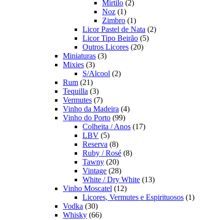
2
produto
Mirtilo
2
1
produtos
Noz
1
produto
1
Zimbro
1
produto
2
Licor Pastel de Nata
2
5
produtos
Licor Tipo Beirão
5
20
produtos
Outros Licores
20
3
produtos
Miniaturas
3
3
produtos
Mixies
3
produtos
2
S/Alcool
2
21
produtos
Rum
21
produtos
3
Tequilla
3
produtos
7
Vermutes
7
produtos
4
Vinho da Madeira
4
99
produtos
Vinho do Porto
99
produtos
17
Colheita / Anos
17
5
produtos
LBV
5
produtos
8
Reserva
8
produtos
8
Ruby / Rosé
8
20
produtos
Tawny
20
produtos
28
Vintage
28
produtos
13
White / Dry White
13
12
produtos
Vinho Moscatel
12
produtos
1
Licores, Vermutes e Espirituosos
1
30
produto
Vodka
30
produtos
66
Whisky
66