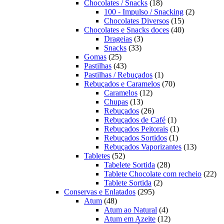
produtos
18
Chocolates / Snacks
18
produtos
2
100 - Impulso / Snacking
2
15
produtos
Chocolates Diversos
15
produtos
40
Chocolates e Snacks doces
40
3
produtos
Drageias
3
33
produtos
Snacks
33
25
produtos
Gomas
25
produtos
43
Pastilhas
43
produtos
1
Pastilhas / Rebuçados
1
produto
70
Rebuçados e Caramelos
70
12
produtos
Caramelos
12
13
produtos
Chupas
13
produtos
26
Rebuçados
26
produtos
1
Rebuçados de Café
1
produto
1
Rebuçados Peitorais
1
1
produto
Rebuçados Sortidos
1
produto
13
Rebuçados Vaporizantes
13
52
produtos
Tabletes
52
produtos
28
Tabelete Sortida
28
produtos
22
Tablete Chocolate com recheio
22
2
pro
Tablete Sortida
2
295
produtos
Conservas e Enlatados
295
48
produtos
Atum
48
produtos
4
Atum ao Natural
4
produtos
12
Atum em Azeite
12