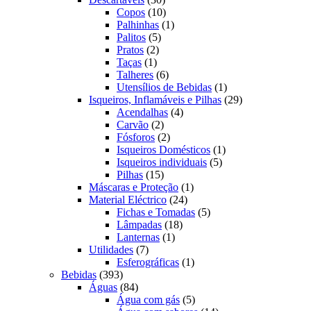
produtos
10
Copos
10
produtos
1
Palhinhas
1
5
produto
Palitos
5
2
produtos
Pratos
2
1
produtos
Taças
1
produto
6
Talheres
6
produtos
1
Utensílios de Bebidas
1
produto
29
Isqueiros, Inflamáveis e Pilhas
29
4
produtos
Acendalhas
4
2
produtos
Carvão
2
produtos
2
Fósforos
2
produtos
1
Isqueiros Domésticos
1
5
produto
Isqueiros individuais
5
15
produtos
Pilhas
15
produtos
1
Máscaras e Proteção
1
24
produto
Material Eléctrico
24
produtos
5
Fichas e Tomadas
5
18
produtos
Lâmpadas
18
1
produtos
Lanternas
1
7
produto
Utilidades
7
produtos
1
Esferográficas
1
393
produto
Bebidas
393
produtos
84
Águas
84
produtos
5
Água com gás
5