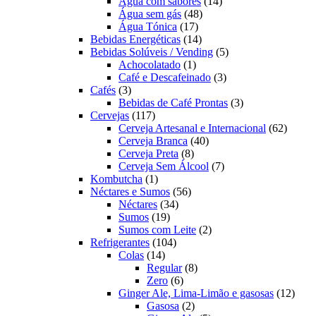
produtos
14
Água com sabores
14
48
produtos
Água sem gás
48
17
produtos
Água Tónica
17
produtos
14
Bebidas Energéticas
14
produtos
5
Bebidas Solúveis / Vending
5
1
produtos
Achocolatado
1
produto
3
Café e Descafeinado
3
3
produtos
Cafés
3
produtos
3
Bebidas de Café Prontas
3
117
produtos
Cervejas
117
produtos
62
Cerveja Artesanal e Internacional
62
40
produt
Cerveja Branca
40
8
produtos
Cerveja Preta
8
produtos
7
Cerveja Sem Álcool
7
1
produtos
Kombutcha
1
produto
56
Néctares e Sumos
56
34
produtos
Néctares
34
19
produtos
Sumos
19
produtos
2
Sumos com Leite
2
104
produtos
Refrigerantes
104
14
produtos
Colas
14
produtos
8
Regular
8
6
produtos
Zero
6
produtos
12
Ginger Ale, Lima-Limão e gasosas
12
2
produ
Gasosa
2