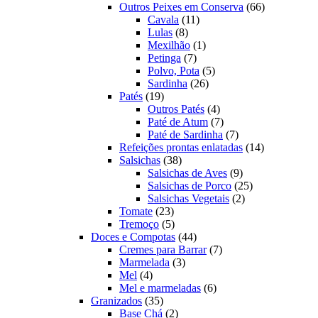
produtos
66
Outros Peixes em Conserva
66
11
produtos
Cavala
11
8
produtos
Lulas
8
produtos
1
Mexilhão
1
7
produto
Petinga
7
produtos
5
Polvo, Pota
5
26
produtos
Sardinha
26
19
produtos
Patés
19
produtos
4
Outros Patés
4
produtos
7
Paté de Atum
7
produtos
7
Paté de Sardinha
7
produtos
14
Refeições prontas enlatadas
14
38
produtos
Salsichas
38
produtos
9
Salsichas de Aves
9
produtos
25
Salsichas de Porco
25
2
produtos
Salsichas Vegetais
2
23
produtos
Tomate
23
produtos
5
Tremoço
5
produtos
44
Doces e Compotas
44
produtos
7
Cremes para Barrar
7
3
produtos
Marmelada
3
4
produtos
Mel
4
produtos
6
Mel e marmeladas
6
35
produtos
Granizados
35
produtos
2
Base Chá
2