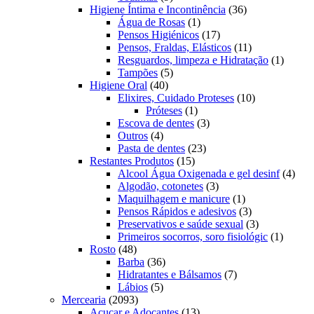
produtos
36
Higiene Íntima e Incontinência
36
1
produtos
Água de Rosas
1
produto
17
Pensos Higiénicos
17
produtos
11
Pensos, Fraldas, Elásticos
11
produtos
1
Resguardos, limpeza e Hidratação
1
5
produto
Tampões
5
40
produtos
Higiene Oral
40
produtos
10
Elixires, Cuidado Proteses
10
1
produtos
Próteses
1
produto
3
Escova de dentes
3
4
produtos
Outros
4
produtos
23
Pasta de dentes
23
15
produtos
Restantes Produtos
15
produtos
4
Alcool Água Oxigenada e gel desinf
4
3
prod
Algodão, cotonetes
3
produtos
1
Maquilhagem e manicure
1
produto
3
Pensos Rápidos e adesivos
3
produtos
3
Preservativos e saúde sexual
3
produtos
1
Primeiros socorros, soro fisiológic
1
48
produto
Rosto
48
produtos
36
Barba
36
produtos
7
Hidratantes e Bálsamos
7
5
produtos
Lábios
5
2093
produtos
Mercearia
2093
produtos
13
Açucar e Adoçantes
13