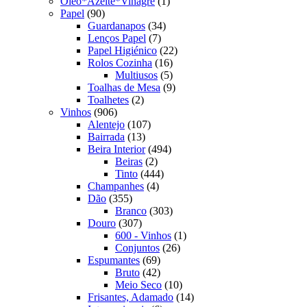
produto
1
Oleo*Azeite*Vinagre
1
90
produto
Papel
90
produtos
34
Guardanapos
34
7
produtos
Lenços Papel
7
produtos
22
Papel Higiénico
22
16
produtos
Rolos Cozinha
16
produtos
5
Multiusos
5
produtos
9
Toalhas de Mesa
9
2
produtos
Toalhetes
2
906
produtos
Vinhos
906
produtos
107
Alentejo
107
13
produtos
Bairrada
13
produtos
494
Beira Interior
494
2
produtos
Beiras
2
produtos
444
Tinto
444
4
produtos
Champanhes
4
355
produtos
Dão
355
produtos
303
Branco
303
307
produtos
Douro
307
produtos
1
600 - Vinhos
1
26
produto
Conjuntos
26
69
produtos
Espumantes
69
produtos
42
Bruto
42
produtos
10
Meio Seco
10
produtos
14
Frisantes, Adamado
14