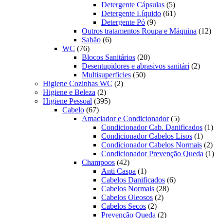
produtos
5
Detergente Cápsulas
5
produtos
61
Detergente Líquido
61
9
produtos
Detergente Pó
9
produtos
12
Outros tratamentos Roupa e Máquina
12
6
pr
Sabão
6
76
produtos
WC
76
produtos
20
Blocos Sanitários
20
produtos
2
Desentupidores e abrasivos sanitári
2
50
produt
Multisuperficies
50
2
produtos
Higiene Cozinhas WC
2
2
produtos
Higiene e Beleza
2
produtos
395
Higiene Pessoal
395
67
produtos
Cabelo
67
produtos
5
Amaciador e Condicionador
5
produtos
1
Condicionador Cab. Danificados
1
1
pr
Condicionador Cabelos Lisos
1
produ
2
Condicionador Cabelos Normais
2
pr
1
Condicionador Prevenção Queda
1
42
pr
Champoos
42
produtos
1
Anti Caspa
1
produto
6
Cabelos Danificados
6
28
produtos
Cabelos Normais
28
2
produtos
Cabelos Oleosos
2
2
produtos
Cabelos Secos
2
produtos
2
Prevenção Queda
2