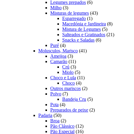
produtos
6
Legumes prepados
6
3
produtos
Milho
3
produtos
43
Misturas de legumes
43
1
produtos
Esparregado
1
produto
8
Macedónia e Jardineira
8
5
produtos
Mistura de Legumes
5
produtos
21
Salteados e Gratinados
21
6
produtos
Snacks e Saladas
6
4
produtos
Puré
4
produtos
41
Molusculos, Marisco
41
3
produtos
Ameijoa
3
produtos
11
Camarão
11
produtos
3
Crú
3
produtos
5
Miolo
5
produtos
11
Choco e Lula
11
4
produtos
Choco
4
produtos
2
Outros mariscos
2
7
produtos
Polvo
7
produtos
5
Bandeja Cru
5
4
produtos
Pota
4
produtos
2
Preparados de peixe
2
50
produtos
Padaria
50
produtos
2
Broa
2
produtos
12
Pão Clássico
12
produtos
16
Pão Especial
16