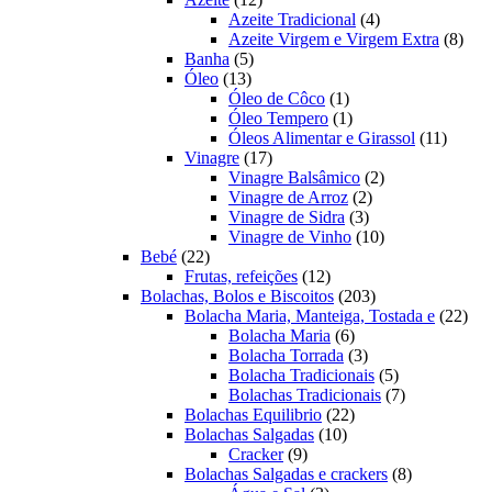
produtos
4
Azeite Tradicional
4
produtos
8
Azeite Virgem e Virgem Extra
8
5
prod
Banha
5
13
produtos
Óleo
13
produtos
1
Óleo de Côco
1
produto
1
Óleo Tempero
1
produto
11
Óleos Alimentar e Girassol
11
17
produt
Vinagre
17
produtos
2
Vinagre Balsâmico
2
2
produtos
Vinagre de Arroz
2
3
produtos
Vinagre de Sidra
3
produtos
10
Vinagre de Vinho
10
22
produtos
Bebé
22
produtos
12
Frutas, refeições
12
produtos
203
Bolachas, Bolos e Biscoitos
203
produtos
22
Bolacha Maria, Manteiga, Tostada e
22
6
prod
Bolacha Maria
6
produtos
3
Bolacha Torrada
3
produtos
5
Bolacha Tradicionais
5
produtos
7
Bolachas Tradicionais
7
22
produtos
Bolachas Equilibrio
22
10
produtos
Bolachas Salgadas
10
9
produtos
Cracker
9
produtos
8
Bolachas Salgadas e crackers
8