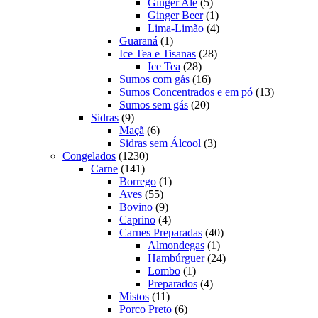
produtos
5
Ginger Ale
5
produtos
1
Ginger Beer
1
produto
4
Lima-Limão
4
1
produtos
Guaraná
1
produto
28
Ice Tea e Tisanas
28
28
produtos
Ice Tea
28
produtos
16
Sumos com gás
16
produtos
13
Sumos Concentrados e em pó
13
20
produtos
Sumos sem gás
20
9
produtos
Sidras
9
produtos
6
Maçã
6
produtos
3
Sidras sem Álcool
3
1230
produtos
Congelados
1230
141
produtos
Carne
141
produtos
1
Borrego
1
55
produto
Aves
55
produtos
9
Bovino
9
produtos
4
Caprino
4
produtos
40
Carnes Preparadas
40
1
produtos
Almondegas
1
produto
24
Hambúrguer
24
1
produtos
Lombo
1
produto
4
Preparados
4
11
produtos
Mistos
11
produtos
6
Porco Preto
6