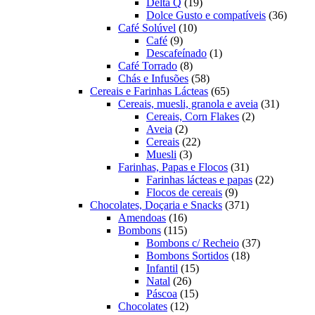
19
produtos
Delta Q
19
produtos
36
Dolce Gusto e compatíveis
36
10
produt
Café Solúvel
10
9
produtos
Café
9
produtos
1
Descafeínado
1
8
produto
Café Torrado
8
produtos
58
Chás e Infusões
58
produtos
65
Cereais e Farinhas Lácteas
65
produtos
31
Cereais, muesli, granola e aveia
31
2
produtos
Cereais, Corn Flakes
2
2
produtos
Aveia
2
produtos
22
Cereais
22
3
produtos
Muesli
3
produtos
31
Farinhas, Papas e Flocos
31
produtos
22
Farinhas lácteas e papas
22
9
produtos
Flocos de cereais
9
produtos
371
Chocolates, Doçaria e Snacks
371
16
produtos
Amendoas
16
produtos
115
Bombons
115
produtos
37
Bombons c/ Recheio
37
18
produtos
Bombons Sortidos
18
15
produtos
Infantil
15
26
produtos
Natal
26
produtos
15
Páscoa
15
12
produtos
Chocolates
12