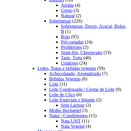
produtos
4
Aroma
4
3
produtos
Grego
3
produtos
2
Natural
2
produtos
226
Sobremesas
226
produtos
Sobremesas, Doces, Açucar, Bolos,
1
B
1
produto
95
Bolo
95
produtos
24
Pré-cortadas
24
2
produtos
Profiteroles
2
produtos
19
Semi-frio, Cheesecake
19
40
produtos
Tarte, Torta
40
24
produtos
Unidoses
24
produtos
59
Leites, Natas e bebidas vegetais
59
produtos
7
Achocolatado, Aromatizado
7
6
produtos
Bebidas Vegetais
6
11
produtos
Leite
11
produtos
9
Leite Condensado / Creme de Leite
9
6
produ
Leite de Côco
6
produtos
2
Leite Especiais e Infantis
2
2
produtos
Sem Lactose
2
3
produtos
Molho Bechamel
3
produtos
15
Natas / Condimentos
15
11
produtos
Nata UHT
11
produtos
4
Nata Vegetal
4