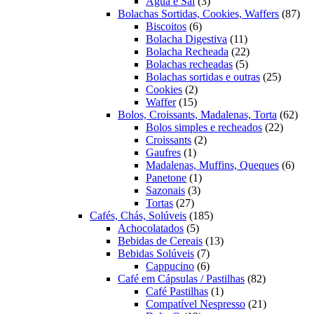
3
produtos
Água e Sal
3
produtos
87
Bolachas Sortidas, Cookies, Waffers
87
6
pro
Biscoitos
6
produtos
11
Bolacha Digestiva
11
produtos
22
Bolacha Recheada
22
5
produtos
Bolachas recheadas
5
produtos
25
Bolachas sortidas e outras
25
2
produto
Cookies
2
15
produtos
Waffer
15
produtos
62
Bolos, Croissants, Madalenas, Torta
62
22
prod
Bolos simples e recheados
22
2
produto
Croissants
2
1
produtos
Gaufres
1
produto
6
Madalenas, Muffins, Queques
6
1
prod
Panetone
1
3
produto
Sazonais
3
27
produtos
Tortas
27
produtos
185
Cafés, Chás, Solúveis
185
5
produtos
Achocolatados
5
produtos
13
Bebidas de Cereais
13
7
produtos
Bebidas Solúveis
7
produtos
6
Cappucino
6
produtos
82
Café em Cápsulas / Pastilhas
82
1
produtos
Café Pastilhas
1
produto
21
Compatível Nespresso
21