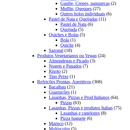
produto
2
Gaufre, Crepes, panquecas
2
27
produto
Muffin, Queques
27
produtos
6
Outros bolos individuais
6
11
produtos
Pastel de Nata e Queijadas
11
6
produtos
Pastel de Nata
6
5
produtos
Queijada
5
produtos
5
Quiches e Bolas
5
1
produtos
Bola
1
produto
4
Quiche
4
18
produtos
Sazonal
18
produtos
24
Produtos Vegetarianos ou Vegan
24
3
produtos
Almondegas e Picado
3
7
produtos
Nugets e Panados
7
2
produtos
Risoto
2
produtos
1
Tipo Peixe
1
produto
368
Refeições Prontas, Aperitivos
368
21
produtos
Bacalhau
21
produtos
1
Guarnições
1
produto
64
Lasanhas, Pizzas e Prod Italianos
64
63
produt
Pizzas
63
produtos
75
Lasanhas, Pizzas e produtos Italian
75
8
produ
Lasanhas e canelones
8
6
produtos
Pizza baguete
6
12
produtos
Marisco
12
produtos
5
Molúsculos
5