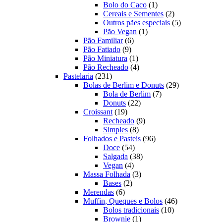
produtos
1
Bolo do Caco
1
produto
2
Cereais e Sementes
2
produtos
5
Outros pães especiais
5
1
produtos
Pão Vegan
1
6
produto
Pão Familiar
6
9
produtos
Pão Fatiado
9
produtos
1
Pão Miniatura
1
produto
4
Pão Recheado
4
231
produtos
Pastelaria
231
produtos
29
Bolas de Berlim e Donuts
29
7
produtos
Bola de Berlim
7
22
produtos
Donuts
22
19
produtos
Croissant
19
produtos
9
Recheado
9
8
produtos
Simples
8
produtos
96
Folhados e Pasteis
96
54
produtos
Doce
54
produtos
38
Salgada
38
4
produtos
Vegan
4
produtos
3
Massa Folhada
3
2
produtos
Bases
2
6
produtos
Merendas
6
produtos
46
Muffin, Queques e Bolos
46
10
produtos
Bolos tradicionais
10
1
produtos
Brownie
1