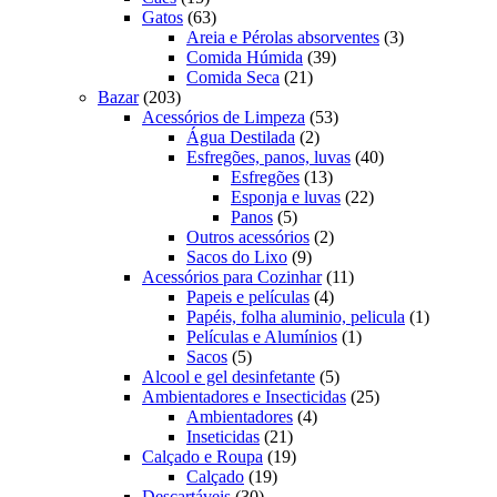
produtos
63
Gatos
63
produtos
3
Areia e Pérolas absorventes
3
39
produtos
Comida Húmida
39
21
produtos
Comida Seca
21
203
produtos
Bazar
203
produtos
53
Acessórios de Limpeza
53
2
produtos
Água Destilada
2
produtos
40
Esfregões, panos, luvas
40
13
produtos
Esfregões
13
produtos
22
Esponja e luvas
22
5
produtos
Panos
5
produtos
2
Outros acessórios
2
9
produtos
Sacos do Lixo
9
produtos
11
Acessórios para Cozinhar
11
4
produtos
Papeis e películas
4
produtos
1
Papéis, folha aluminio, pelicula
1
1
produto
Películas e Alumínios
1
5
produto
Sacos
5
produtos
5
Alcool e gel desinfetante
5
produtos
25
Ambientadores e Insecticidas
25
4
produtos
Ambientadores
4
21
produtos
Inseticidas
21
produtos
19
Calçado e Roupa
19
19
produtos
Calçado
19
30
produtos
Descartáveis
30