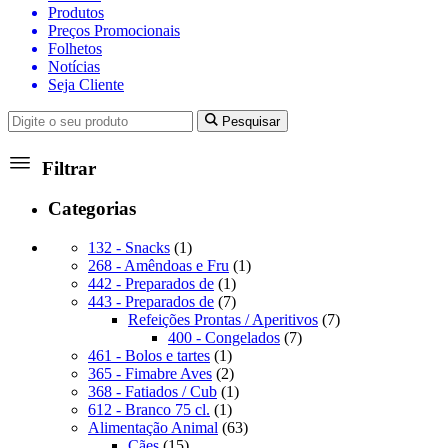
Produtos
Preços Promocionais
Folhetos
Notícias
Seja Cliente
Pesquisar
Filtrar
Categorias
1
132 - Snacks
1
produto
1
268 - Amêndoas e Fru
1
1
produto
442 - Preparados de
1
produto
7
443 - Preparados de
7
produtos
7
Refeições Prontas / Aperitivos
7
7
produtos
400 - Congelados
7
1
produtos
461 - Bolos e tartes
1
produto
2
365 - Fimabre Aves
2
produtos
1
368 - Fatiados / Cub
1
1
produto
612 - Branco 75 cl.
1
produto
63
Alimentação Animal
63
15
produtos
Cães
15