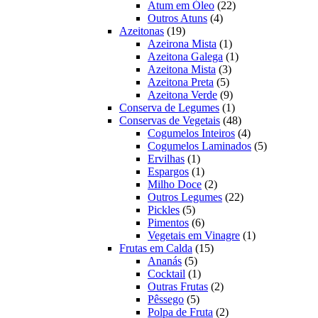
22
produtos
Atum em Óleo
22
4
produtos
Outros Atuns
4
19
produtos
Azeitonas
19
produtos
1
Azeirona Mista
1
produto
1
Azeitona Galega
1
3
produto
Azeitona Mista
3
5
produtos
Azeitona Preta
5
produtos
9
Azeitona Verde
9
produtos
1
Conserva de Legumes
1
produto
48
Conservas de Vegetais
48
produtos
4
Cogumelos Inteiros
4
produtos
5
Cogumelos Laminados
5
1
produtos
Ervilhas
1
produto
1
Espargos
1
produto
2
Milho Doce
2
produtos
22
Outros Legumes
22
5
produtos
Pickles
5
produtos
6
Pimentos
6
produtos
1
Vegetais em Vinagre
1
15
produto
Frutas em Calda
15
5
produtos
Ananás
5
produtos
1
Cocktail
1
produto
2
Outras Frutas
2
5
produtos
Pêssego
5
produtos
2
Polpa de Fruta
2