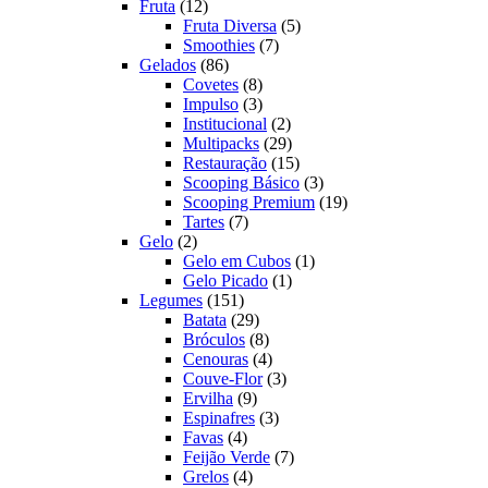
12
produtos
Fruta
12
produtos
5
Fruta Diversa
5
7
produtos
Smoothies
7
86
produtos
Gelados
86
produtos
8
Covetes
8
produtos
3
Impulso
3
produtos
2
Institucional
2
produtos
29
Multipacks
29
produtos
15
Restauração
15
produtos
3
Scooping Básico
3
produtos
19
Scooping Premium
19
7
produtos
Tartes
7
2
produtos
Gelo
2
produtos
1
Gelo em Cubos
1
1
produto
Gelo Picado
1
151
produto
Legumes
151
produtos
29
Batata
29
produtos
8
Bróculos
8
produtos
4
Cenouras
4
produtos
3
Couve-Flor
3
9
produtos
Ervilha
9
produtos
3
Espinafres
3
4
produtos
Favas
4
produtos
7
Feijão Verde
7
4
produtos
Grelos
4