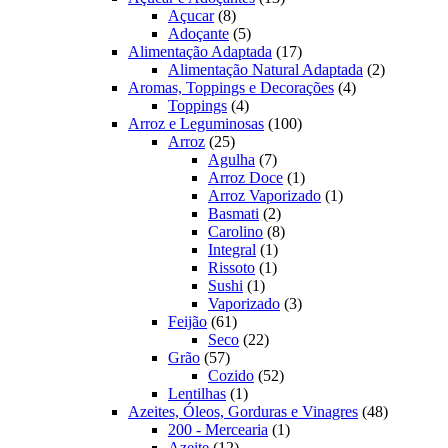
8
produtos
Açucar
8
produtos
5
Adoçante
5
produtos
17
Alimentação Adaptada
17
produtos
2
Alimentação Natural Adaptada
2
4
produtos
Aromas, Toppings e Decorações
4
4
produtos
Toppings
4
produtos
100
Arroz e Leguminosas
100
25
produtos
Arroz
25
produtos
7
Agulha
7
produtos
1
Arroz Doce
1
produto
1
Arroz Vaporizado
1
2
produto
Basmati
2
produtos
8
Carolino
8
1
produtos
Integral
1
1
produto
Rissoto
1
1
produto
Sushi
1
produto
3
Vaporizado
3
61
produtos
Feijão
61
produtos
22
Seco
22
57
produtos
Grão
57
produtos
52
Cozido
52
1
produtos
Lentilhas
1
produto
48
Azeites, Óleos, Gorduras e Vinagres
48
1
produtos
200 - Mercearia
1
12
produto
Azeite
12