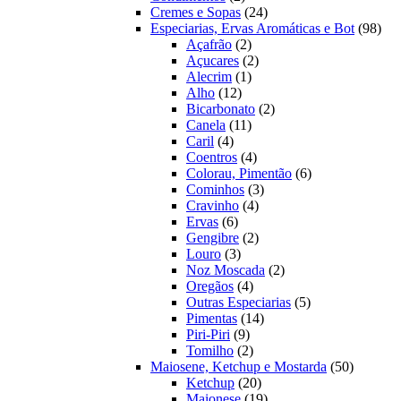
produtos
24
Cremes e Sopas
24
produtos
98
Especiarias, Ervas Aromáticas e Bot
98
2
prod
Açafrão
2
produtos
2
Açucares
2
1
produtos
Alecrim
1
12
produto
Alho
12
produtos
2
Bicarbonato
2
11
produtos
Canela
11
4
produtos
Caril
4
produtos
4
Coentros
4
produtos
6
Colorau, Pimentão
6
3
produtos
Cominhos
3
4
produtos
Cravinho
4
6
produtos
Ervas
6
produtos
2
Gengibre
2
3
produtos
Louro
3
produtos
2
Noz Moscada
2
4
produtos
Oregãos
4
produtos
5
Outras Especiarias
5
14
produtos
Pimentas
14
9
produtos
Piri-Piri
9
produtos
2
Tomilho
2
produtos
50
Maiosene, Ketchup e Mostarda
50
20
produtos
Ketchup
20
produtos
19
Maionese
19