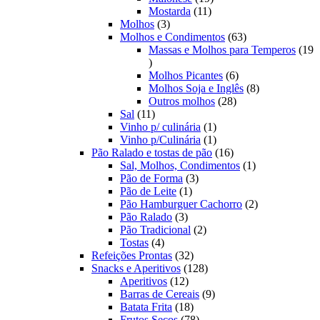
11
produtos
Mostarda
11
3
produtos
Molhos
3
produtos
63
Molhos e Condimentos
63
produtos
Massas e Molhos para Temperos
19
19
produtos
6
Molhos Picantes
6
produtos
8
Molhos Soja e Inglês
8
28
produtos
Outros molhos
28
11
produtos
Sal
11
produtos
1
Vinho p/ culinária
1
produto
1
Vinho p/Culinária
1
produto
16
Pão Ralado e tostas de pão
16
produtos
1
Sal, Molhos, Condimentos
1
3
produto
Pão de Forma
3
1
produtos
Pão de Leite
1
produto
2
Pão Hamburguer Cachorro
2
3
produtos
Pão Ralado
3
produtos
2
Pão Tradicional
2
4
produtos
Tostas
4
produtos
32
Refeições Prontas
32
produtos
128
Snacks e Aperitivos
128
12
produtos
Aperitivos
12
produtos
9
Barras de Cereais
9
18
produtos
Batata Frita
18
produtos
78
Frutos Secos
78