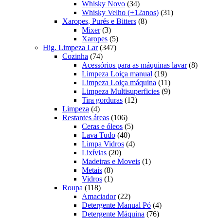
produtos
34
Whisky Novo
34
produtos
31
Whisky Velho (+12anos)
31
8
produtos
Xaropes, Purés e Bitters
8
3
produtos
Mixer
3
produtos
5
Xaropes
5
347
produtos
Hig. Limpeza Lar
347
74
produtos
Cozinha
74
produtos
8
Acessórios para as máquinas lavar
8
19
produt
Limpeza Loiça manual
19
produtos
11
Limpeza Loiça máquina
11
produtos
9
Limpeza Multisuperficies
9
12
produtos
Tira gorduras
12
4
produtos
Limpeza
4
produtos
106
Restantes áreas
106
produtos
5
Ceras e óleos
5
40
produtos
Lava Tudo
40
produtos
4
Limpa Vidros
4
20
produtos
Lixívias
20
produtos
1
Madeiras e Moveis
1
8
produto
Metais
8
produtos
1
Vidros
1
118
produto
Roupa
118
produtos
22
Amaciador
22
produtos
4
Detergente Manual Pó
4
76
produtos
Detergente Máquina
76