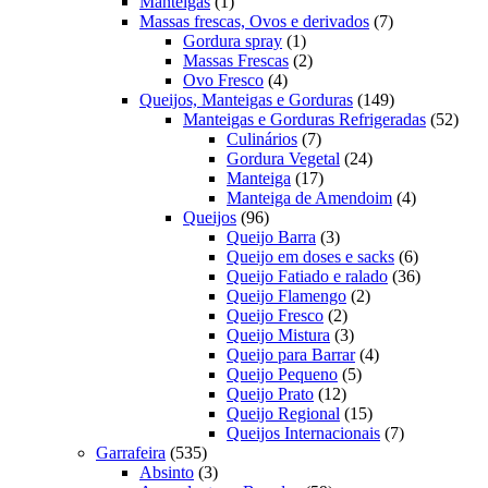
1
produtos
Manteigas
1
produto
7
Massas frescas, Ovos e derivados
7
1
produtos
Gordura spray
1
produto
2
Massas Frescas
2
4
produtos
Ovo Fresco
4
produtos
149
Queijos, Manteigas e Gorduras
149
produtos
52
Manteigas e Gorduras Refrigeradas
52
7
prod
Culinários
7
produtos
24
Gordura Vegetal
24
17
produtos
Manteiga
17
produtos
4
Manteiga de Amendoim
4
96
produtos
Queijos
96
produtos
3
Queijo Barra
3
produtos
6
Queijo em doses e sacks
6
produtos
36
Queijo Fatiado e ralado
36
2
produtos
Queijo Flamengo
2
2
produtos
Queijo Fresco
2
produtos
3
Queijo Mistura
3
produtos
4
Queijo para Barrar
4
5
produtos
Queijo Pequeno
5
12
produtos
Queijo Prato
12
produtos
15
Queijo Regional
15
produtos
7
Queijos Internacionais
7
535
produtos
Garrafeira
535
produtos
3
Absinto
3