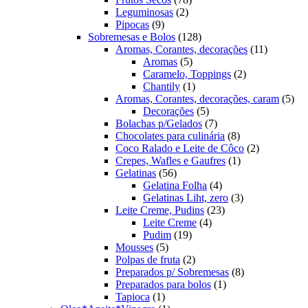
2
produtos
Leguminosas
2
9
produtos
Pipocas
9
produtos
128
Sobremesas e Bolos
128
produtos
11
Aromas, Corantes, decorações
11
5
produtos
Aromas
5
produtos
2
Caramelo, Toppings
2
1
produtos
Chantily
1
produto
5
Aromas, Corantes, decorações, caram
5
5
pro
Decorações
5
produtos
7
Bolachas p/Gelados
7
produtos
8
Chocolates para culinária
8
produtos
2
Coco Ralado e Leite de Côco
2
1
produtos
Crepes, Wafles e Gaufres
1
56
produto
Gelatinas
56
produtos
4
Gelatina Folha
4
produtos
3
Gelatinas Liht, zero
3
23
produtos
Leite Creme, Pudins
23
4
produtos
Leite Creme
4
19
produtos
Pudim
19
5
produtos
Mousses
5
produtos
2
Polpas de fruta
2
produtos
8
Preparados p/ Sobremesas
8
1
produtos
Preparados para bolos
1
1
produto
Tapioca
1