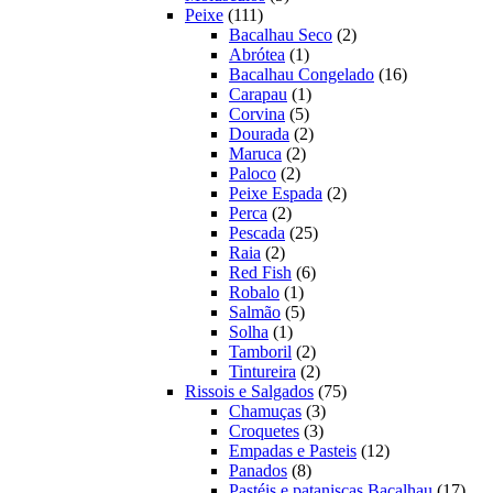
111
produtos
Peixe
111
produtos
2
Bacalhau Seco
2
1
produtos
Abrótea
1
produto
16
Bacalhau Congelado
16
1
produtos
Carapau
1
5
produto
Corvina
5
produtos
2
Dourada
2
2
produtos
Maruca
2
2
produtos
Paloco
2
produtos
2
Peixe Espada
2
2
produtos
Perca
2
produtos
25
Pescada
25
2
produtos
Raia
2
produtos
6
Red Fish
6
1
produtos
Robalo
1
produto
5
Salmão
5
1
produtos
Solha
1
produto
2
Tamboril
2
produtos
2
Tintureira
2
produtos
75
Rissois e Salgados
75
3
produtos
Chamuças
3
3
produtos
Croquetes
3
produtos
12
Empadas e Pasteis
12
8
produtos
Panados
8
produtos
17
Pastéis e pataniscas Bacalhau
17