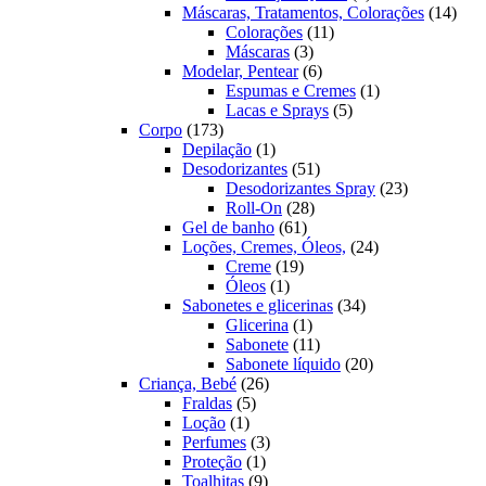
produtos
14
Máscaras, Tratamentos, Colorações
14
11
prod
Colorações
11
3
produtos
Máscaras
3
produtos
6
Modelar, Pentear
6
produtos
1
Espumas e Cremes
1
5
produto
Lacas e Sprays
5
173
produtos
Corpo
173
produtos
1
Depilação
1
produto
51
Desodorizantes
51
produtos
23
Desodorizantes Spray
23
28
produtos
Roll-On
28
61
produtos
Gel de banho
61
produtos
24
Loções, Cremes, Óleos,
24
19
produtos
Creme
19
1
produtos
Óleos
1
produto
34
Sabonetes e glicerinas
34
1
produtos
Glicerina
1
produto
11
Sabonete
11
produtos
20
Sabonete líquido
20
26
produtos
Criança, Bebé
26
5
produtos
Fraldas
5
1
produtos
Loção
1
produto
3
Perfumes
3
1
produtos
Proteção
1
produto
9
Toalhitas
9