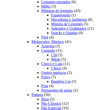
produtos
6
Legumes prepados
6
3
produtos
Milho
3
produtos
43
Misturas de legumes
43
1
produtos
Esparregado
1
produto
8
Macedónia e Jardineira
8
5
produtos
Mistura de Legumes
5
produtos
21
Salteados e Gratinados
21
6
produtos
Snacks e Saladas
6
4
produtos
Puré
4
produtos
41
Molusculos, Marisco
41
3
produtos
Ameijoa
3
produtos
11
Camarão
11
produtos
3
Crú
3
produtos
5
Miolo
5
produtos
11
Choco e Lula
11
4
produtos
Choco
4
produtos
2
Outros mariscos
2
7
produtos
Polvo
7
produtos
5
Bandeja Cru
5
4
produtos
Pota
4
produtos
2
Preparados de peixe
2
50
produtos
Padaria
50
produtos
2
Broa
2
produtos
12
Pão Clássico
12
produtos
16
Pão Especial
16