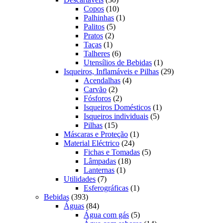
produtos
10
Copos
10
produtos
1
Palhinhas
1
5
produto
Palitos
5
2
produtos
Pratos
2
1
produtos
Taças
1
produto
6
Talheres
6
produtos
1
Utensílios de Bebidas
1
produto
29
Isqueiros, Inflamáveis e Pilhas
29
4
produtos
Acendalhas
4
2
produtos
Carvão
2
produtos
2
Fósforos
2
produtos
1
Isqueiros Domésticos
1
5
produto
Isqueiros individuais
5
15
produtos
Pilhas
15
produtos
1
Máscaras e Proteção
1
24
produto
Material Eléctrico
24
produtos
5
Fichas e Tomadas
5
18
produtos
Lâmpadas
18
1
produtos
Lanternas
1
7
produto
Utilidades
7
produtos
1
Esferográficas
1
393
produto
Bebidas
393
produtos
84
Águas
84
produtos
5
Água com gás
5