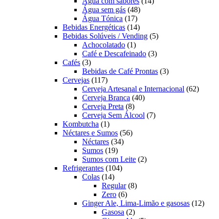
produtos
14
Água com sabores
14
48
produtos
Água sem gás
48
17
produtos
Água Tónica
17
produtos
14
Bebidas Energéticas
14
produtos
5
Bebidas Solúveis / Vending
5
1
produtos
Achocolatado
1
produto
3
Café e Descafeinado
3
3
produtos
Cafés
3
produtos
3
Bebidas de Café Prontas
3
117
produtos
Cervejas
117
produtos
62
Cerveja Artesanal e Internacional
62
40
produt
Cerveja Branca
40
8
produtos
Cerveja Preta
8
produtos
7
Cerveja Sem Álcool
7
1
produtos
Kombutcha
1
produto
56
Néctares e Sumos
56
34
produtos
Néctares
34
19
produtos
Sumos
19
produtos
2
Sumos com Leite
2
104
produtos
Refrigerantes
104
14
produtos
Colas
14
produtos
8
Regular
8
6
produtos
Zero
6
produtos
12
Ginger Ale, Lima-Limão e gasosas
12
2
produ
Gasosa
2