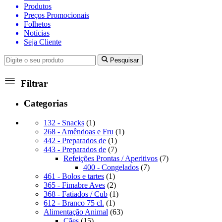
Produtos
Preços Promocionais
Folhetos
Notícias
Seja Cliente
Pesquisar
Filtrar
Categorias
1
132 - Snacks
1
produto
1
268 - Amêndoas e Fru
1
1
produto
442 - Preparados de
1
produto
7
443 - Preparados de
7
produtos
7
Refeições Prontas / Aperitivos
7
7
produtos
400 - Congelados
7
1
produtos
461 - Bolos e tartes
1
produto
2
365 - Fimabre Aves
2
produtos
1
368 - Fatiados / Cub
1
1
produto
612 - Branco 75 cl.
1
produto
63
Alimentação Animal
63
15
produtos
Cães
15