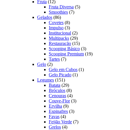
12
produtos
Fruta
12
produtos
5
Fruta Diversa
5
7
produtos
Smoothies
7
86
produtos
Gelados
86
produtos
8
Covetes
8
produtos
3
Impulso
3
produtos
2
Institucional
2
produtos
29
Multipacks
29
produtos
15
Restauração
15
produtos
3
Scooping Básico
3
produtos
19
Scooping Premium
19
7
produtos
Tartes
7
2
produtos
Gelo
2
produtos
1
Gelo em Cubos
1
1
produto
Gelo Picado
1
151
produto
Legumes
151
produtos
29
Batata
29
produtos
8
Bróculos
8
produtos
4
Cenouras
4
produtos
3
Couve-Flor
3
9
produtos
Ervilha
9
produtos
3
Espinafres
3
4
produtos
Favas
4
produtos
7
Feijão Verde
7
4
produtos
Grelos
4