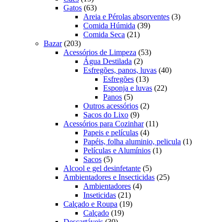
produtos
63
Gatos
63
produtos
3
Areia e Pérolas absorventes
3
39
produtos
Comida Húmida
39
21
produtos
Comida Seca
21
203
produtos
Bazar
203
produtos
53
Acessórios de Limpeza
53
2
produtos
Água Destilada
2
produtos
40
Esfregões, panos, luvas
40
13
produtos
Esfregões
13
produtos
22
Esponja e luvas
22
5
produtos
Panos
5
produtos
2
Outros acessórios
2
9
produtos
Sacos do Lixo
9
produtos
11
Acessórios para Cozinhar
11
4
produtos
Papeis e películas
4
produtos
1
Papéis, folha aluminio, pelicula
1
1
produto
Películas e Alumínios
1
5
produto
Sacos
5
produtos
5
Alcool e gel desinfetante
5
produtos
25
Ambientadores e Insecticidas
25
4
produtos
Ambientadores
4
21
produtos
Inseticidas
21
produtos
19
Calçado e Roupa
19
19
produtos
Calçado
19
30
produtos
Descartáveis
30