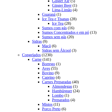
produtos
5
Ginger Ale
5
produtos
1
Ginger Beer
1
produto
4
Lima-Limão
4
1
produtos
Guaraná
1
produto
28
Ice Tea e Tisanas
28
28
produtos
Ice Tea
28
produtos
16
Sumos com gás
16
produtos
13
Sumos Concentrados e em pó
13
20
produtos
Sumos sem gás
20
9
produtos
Sidras
9
produtos
6
Maçã
6
produtos
3
Sidras sem Álcool
3
1230
produtos
Congelados
1230
141
produtos
Carne
141
produtos
1
Borrego
1
55
produto
Aves
55
produtos
9
Bovino
9
produtos
4
Caprino
4
produtos
40
Carnes Preparadas
40
1
produtos
Almondegas
1
produto
24
Hambúrguer
24
1
produtos
Lombo
1
produto
4
Preparados
4
11
produtos
Mistos
11
produtos
6
Porco Preto
6