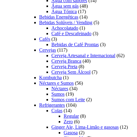
produtos
14
Água com sabores
14
48
produtos
Água sem gás
48
17
produtos
Água Tónica
17
produtos
14
Bebidas Energéticas
14
produtos
5
Bebidas Solúveis / Vending
5
1
produtos
Achocolatado
1
produto
3
Café e Descafeinado
3
3
produtos
Cafés
3
produtos
3
Bebidas de Café Prontas
3
117
produtos
Cervejas
117
produtos
62
Cerveja Artesanal e Internacional
62
40
produt
Cerveja Branca
40
8
produtos
Cerveja Preta
8
produtos
7
Cerveja Sem Álcool
7
1
produtos
Kombutcha
1
produto
56
Néctares e Sumos
56
34
produtos
Néctares
34
19
produtos
Sumos
19
produtos
2
Sumos com Leite
2
104
produtos
Refrigerantes
104
14
produtos
Colas
14
produtos
8
Regular
8
6
produtos
Zero
6
produtos
12
Ginger Ale, Lima-Limão e gasosas
12
2
produ
Gasosa
2