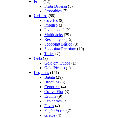
12
produtos
Fruta
12
produtos
5
Fruta Diversa
5
7
produtos
Smoothies
7
86
produtos
Gelados
86
produtos
8
Covetes
8
produtos
3
Impulso
3
produtos
2
Institucional
2
produtos
29
Multipacks
29
produtos
15
Restauração
15
produtos
3
Scooping Básico
3
produtos
19
Scooping Premium
19
7
produtos
Tartes
7
2
produtos
Gelo
2
produtos
1
Gelo em Cubos
1
1
produto
Gelo Picado
1
151
produto
Legumes
151
produtos
29
Batata
29
produtos
8
Bróculos
8
produtos
4
Cenouras
4
produtos
3
Couve-Flor
3
9
produtos
Ervilha
9
produtos
3
Espinafres
3
4
produtos
Favas
4
produtos
7
Feijão Verde
7
4
produtos
Grelos
4