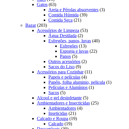
produtos
63
Gatos
63
produtos
3
Areia e Pérolas absorventes
3
39
produtos
Comida Húmida
39
21
produtos
Comida Seca
21
203
produtos
Bazar
203
produtos
53
Acessórios de Limpeza
53
2
produtos
Água Destilada
2
produtos
40
Esfregões, panos, luvas
40
13
produtos
Esfregões
13
produtos
22
Esponja e luvas
22
5
produtos
Panos
5
produtos
2
Outros acessórios
2
9
produtos
Sacos do Lixo
9
produtos
11
Acessórios para Cozinhar
11
4
produtos
Papeis e películas
4
produtos
1
Papéis, folha aluminio, pelicula
1
1
produto
Películas e Alumínios
1
5
produto
Sacos
5
produtos
5
Alcool e gel desinfetante
5
produtos
25
Ambientadores e Insecticidas
25
4
produtos
Ambientadores
4
21
produtos
Inseticidas
21
produtos
19
Calçado e Roupa
19
19
produtos
Calçado
19
30
produtos
Descartáveis
30