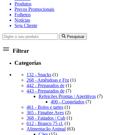
Produtos
Preços Promocionais
Folhetos
Notícias
Seja Cliente
Pesquisar
Filtrar
Categorias
1
132 - Snacks
1
produto
1
268 - Amêndoas e Fru
1
1
produto
442 - Preparados de
1
produto
7
443 - Preparados de
7
produtos
7
Refeições Prontas / Aperitivos
7
7
produtos
400 - Congelados
7
1
produtos
461 - Bolos e tartes
1
produto
2
365 - Fimabre Aves
2
produtos
1
368 - Fatiados / Cub
1
1
produto
612 - Branco 75 cl.
1
produto
63
Alimentação Animal
63
15
produtos
Cães
15