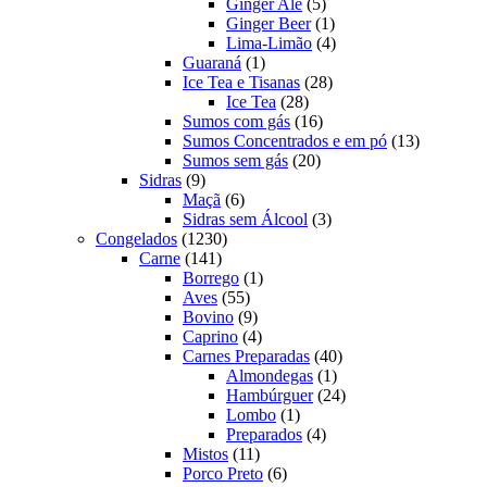
produtos
5
Ginger Ale
5
produtos
1
Ginger Beer
1
produto
4
Lima-Limão
4
1
produtos
Guaraná
1
produto
28
Ice Tea e Tisanas
28
28
produtos
Ice Tea
28
produtos
16
Sumos com gás
16
produtos
13
Sumos Concentrados e em pó
13
20
produtos
Sumos sem gás
20
9
produtos
Sidras
9
produtos
6
Maçã
6
produtos
3
Sidras sem Álcool
3
1230
produtos
Congelados
1230
141
produtos
Carne
141
produtos
1
Borrego
1
55
produto
Aves
55
produtos
9
Bovino
9
produtos
4
Caprino
4
produtos
40
Carnes Preparadas
40
1
produtos
Almondegas
1
produto
24
Hambúrguer
24
1
produtos
Lombo
1
produto
4
Preparados
4
11
produtos
Mistos
11
produtos
6
Porco Preto
6