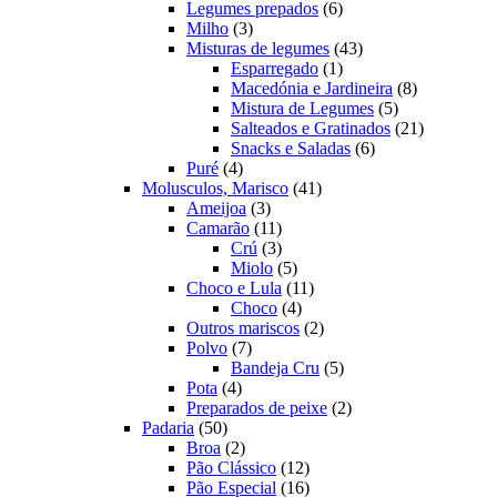
produtos
6
Legumes prepados
6
3
produtos
Milho
3
produtos
43
Misturas de legumes
43
1
produtos
Esparregado
1
produto
8
Macedónia e Jardineira
8
5
produtos
Mistura de Legumes
5
produtos
21
Salteados e Gratinados
21
6
produtos
Snacks e Saladas
6
4
produtos
Puré
4
produtos
41
Molusculos, Marisco
41
3
produtos
Ameijoa
3
produtos
11
Camarão
11
produtos
3
Crú
3
produtos
5
Miolo
5
produtos
11
Choco e Lula
11
4
produtos
Choco
4
produtos
2
Outros mariscos
2
7
produtos
Polvo
7
produtos
5
Bandeja Cru
5
4
produtos
Pota
4
produtos
2
Preparados de peixe
2
50
produtos
Padaria
50
produtos
2
Broa
2
produtos
12
Pão Clássico
12
produtos
16
Pão Especial
16