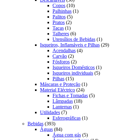
produtos
10
Copos
10
produtos
1
Palhinhas
1
5
produto
Palitos
5
2
produtos
Pratos
2
1
produtos
Taças
1
produto
6
Talheres
6
produtos
1
Utensílios de Bebidas
1
produto
29
Isqueiros, Inflamáveis e Pilhas
29
4
produtos
Acendalhas
4
2
produtos
Carvão
2
produtos
2
Fósforos
2
produtos
1
Isqueiros Domésticos
1
5
produto
Isqueiros individuais
5
15
produtos
Pilhas
15
produtos
1
Máscaras e Proteção
1
24
produto
Material Eléctrico
24
produtos
5
Fichas e Tomadas
5
18
produtos
Lâmpadas
18
1
produtos
Lanternas
1
7
produto
Utilidades
7
produtos
1
Esferográficas
1
393
produto
Bebidas
393
produtos
84
Águas
84
produtos
5
Água com gás
5